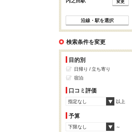
内之田駅
変更
沿線・駅を選択
検索条件を変更
目的別
日帰り / 立ち寄り
宿泊
口コミ評価
指定なし
以上
予算
下限なし
～