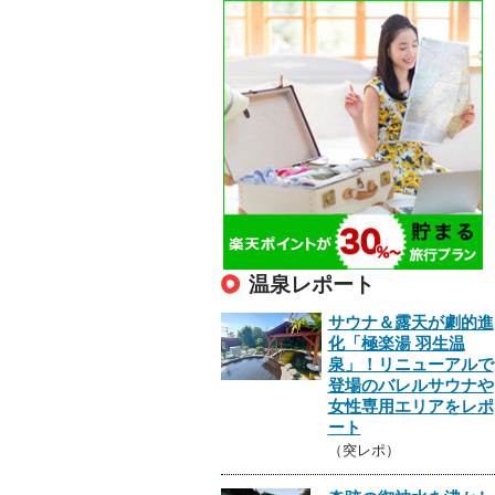
温泉レポート
サウナ＆露天が劇的進
化「極楽湯 羽生温
泉」！リニューアルで
登場のバレルサウナや
女性専用エリアをレポ
ート
（突レポ）