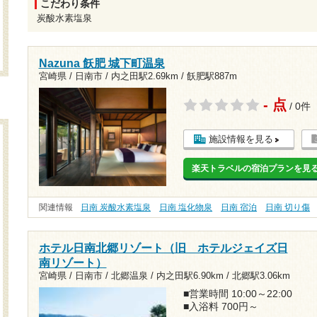
こだわり条件
炭酸水素塩泉
Nazuna 飫肥 城下町温泉
宮崎県 / 日南市 /
内之田駅2.69km
/
飫肥駅887m
- 点
/ 0件
施設情報を見る
楽天トラベルの宿泊プランを見
関連情報
日南 炭酸水素塩泉
日南 塩化物泉
日南 宿泊
日南 切り傷
ホテル日南北郷リゾート（旧 ホテルジェイズ日
南リゾート）
宮崎県 / 日南市 / 北郷温泉 /
内之田駅6.90km
/
北郷駅3.06km
■営業時間 10:00～22:00
■入浴料 700円～