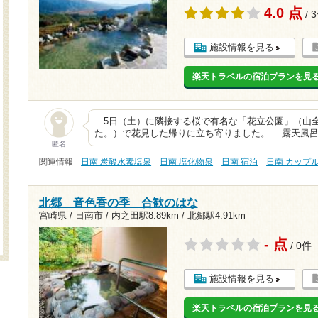
4.0 点
/ 
施設情報を見る
楽天トラベルの宿泊プランを見
5日（土）に隣接する桜で有名な「花立公園」（山全
た。）で花見した帰りに立ち寄りました。 露天風呂
匿名
関連情報
日南 炭酸水素塩泉
日南 塩化物泉
日南 宿泊
日南 カップ
北郷 音色香の季 合歓のはな
宮崎県 / 日南市 /
内之田駅8.89km
/
北郷駅4.91km
- 点
/ 0件
施設情報を見る
楽天トラベルの宿泊プランを見