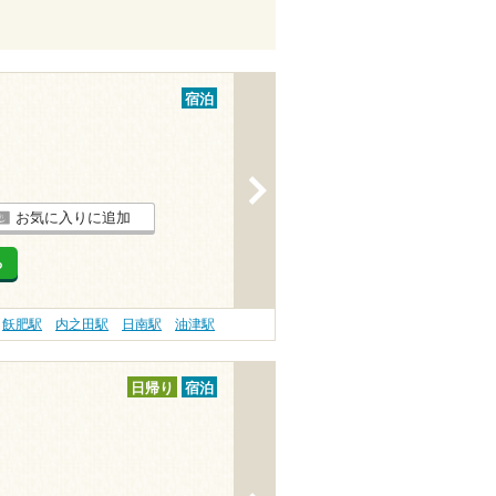
宿泊
>
お気に入りに追加
る
飫肥駅
内之田駅
日南駅
油津駅
日帰り
宿泊