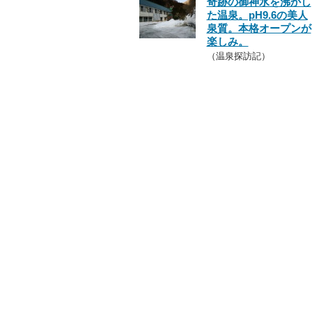
奇跡の御神水を沸かし
た温泉。pH9.6の美人
泉質。本格オープンが
楽しみ。
（温泉探訪記）