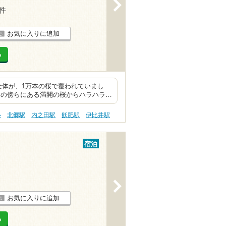
>
3件
お気に入りに追加
る
体が、1万本の桜で覆われていまし
の傍らにある満開の桜からハラハラ…
ル
北郷駅
内之田駅
飫肥駅
伊比井駅
宿泊
>
お気に入りに追加
る