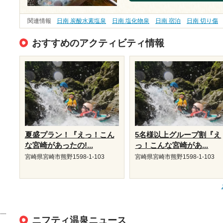
関連情報
日南 炭酸水素塩泉
日南 塩化物泉
日南 宿泊
日南 切り傷
おすすめのアクティビティ情報
夏盛プラン！『えっ！こん
5名様以上グループ割『え
な宮崎があったの!...
っ！こんな宮崎があ...
宮崎県宮崎市熊野1598-1-103
宮崎県宮崎市熊野1598-1-103
ニフティ温泉ニュース