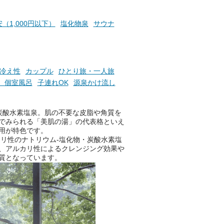
（1,000円以下）
塩化物泉
サウナ
冷え性
カップル
ひとり旅・一人旅
、個室風呂
子連れOK
源泉かけ流し
炭酸水素塩泉。肌の不要な皮脂や角質を
でみられる「美肌の湯」の代表格といえ
用が特色です。
リ性のナトリウム-塩化物・炭酸水素塩
、アルカリ性によるクレンジング効果や
質となっています。