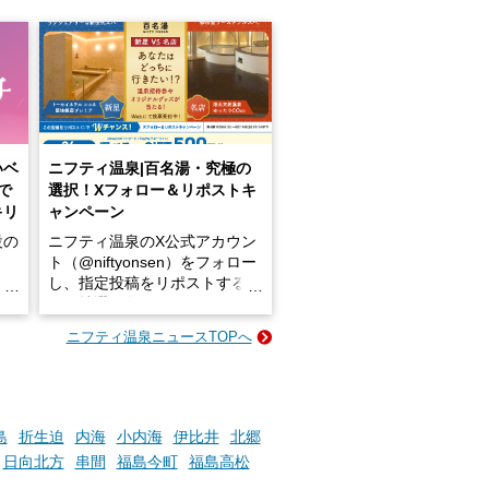
いベ
ニフティ温泉|百名湯・究極の
で
選択！Xフォロー＆リポストキ
キリ
ャンペーン
設の
ニフティ温泉のX公式アカウン
ト（@niftyonsen）をフォロー
し、指定投稿をリポストする
占い
と、抽選で各回26（ふろ）名
な
様（合計260名様）に選べるe-
ニフティ温泉ニュースTOPへ
ン
GIFT500円分をプレゼントい
たします。
楽し
ふろ
島
折生迫
内海
小内海
伊比井
北郷
日向北方
串間
福島今町
福島高松