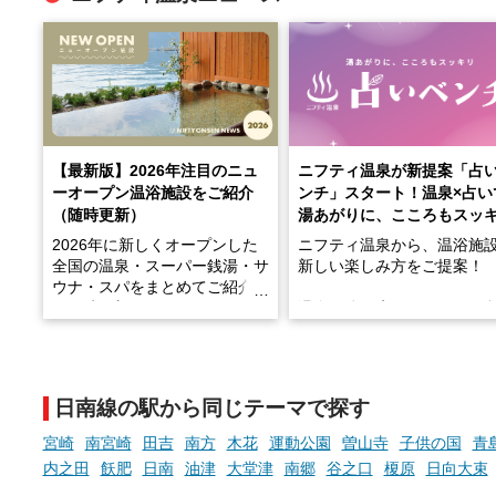
【最新版】2026年注目のニュ
ニフティ温泉が新提案「占
ーオープン温浴施設をご紹介
ンチ」スタート！温泉×占い
（随時更新）
湯あがりに、こころもスッ
2026年に新しくオープンした
ニフティ温泉から、温浴施
全国の温泉・スーパー銭湯・サ
新しい楽しみ方をご提案！
ウナ・スパをまとめてご紹介！
※随時更新しています
温泉で体を癒したあとに、
でこころもスッキリ──そん
天然温泉や露天風呂、注目のサ
新体験が楽しめる「占いベ
ウナなど、こだわりの魅力がつ
チ」を展開中♨
まったスポットが続々登場して
日南線の駅から同じテーマで探す
います。
手相やタロットなど気軽に
現地取材記事もあわせて紹介し
める占いで、“ととのう”お
宮崎
南宮崎
田吉
南方
木花
運動公園
曽山寺
子供の国
青
ていますので、気になる施設は
時間を、もっと特別に。
内之田
飫肥
日南
油津
大堂津
南郷
谷之口
榎原
日向大束
ぜひチェックして次のおでかけ