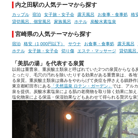
先の参考にしてみてください
内之田駅の人気テーマから探す
ね。
カップル
宿泊
女子旅・女子会
露天風呂
お食事・食事処
格安
貸切風呂、個室風呂
家族風呂
ホテル
炭酸水素塩泉
宮崎県の人気テーマから探す
宿泊
格安（1,000円以下）
サウナ
お食事・食事処
露天風呂
ホテル
女子旅・女子会
切り傷
エステ・マッサージ
貸切風呂
「美肌の湯」を代表する泉質
以前は重曹泉、重炭酸土類泉と呼ばれていた2つの泉質からなる
とったり、毛穴の汚れを除いたりする効果がある重曹泉は、各地
る泉質。重炭酸土類泉は痛みをやわらげて炎症を押さえる鎮静作
東京都町田市にある
「天然温泉 ロテン・ガーデン」
では、アルカ
泉を提供。炭酸水素塩泉による肌の老廃物を取り除く効果に加え
塩化物泉による保温・保湿効果などもあわせて得られる贅沢な泉