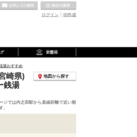
お気に入りの温泉
最近の履歴
ログイン
ID作成
グ
岩盤浴
銭湯おすすめ
宮崎県)
地図から探す
ー銭湯
ージでは内之田駅から直線距離で近い順
す。