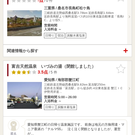
-点
/ 0 件
三重県 / 桑名市長島町松ケ島
三岐鉄道北勢線西桑名駅3.78km
近鉄長島駅1.64km
近鉄長島駅より無料送迎バス約10分東名阪自動車道「長島I
C」より役5…
営業時間
入浴料金 ～
日帰り
宿泊
炭酸水素塩泉
関連情報から探す
富吉天然温泉 いづみの湯（閉館しました）
お気に入
りに追加
3.5点
/ 5 件
愛知県 / 海部郡蟹江町
三岐鉄道北勢線西桑名駅9.82km
富吉駅250m
近鉄名古屋線「富吉駅」から徒歩約 4分東名阪道 蟹江ＩＣ
伊勢湾岸道…
営業時間 5:00～26:00
入浴料金 ～
日帰り
炭酸水素塩泉
愛知県蟹江町の日帰り温泉施設です。 前身は地元の方御用達・マ
ニア垂涎の『テルマ55』 泣く泣く閉館となりましたが、運営
が…
匿名