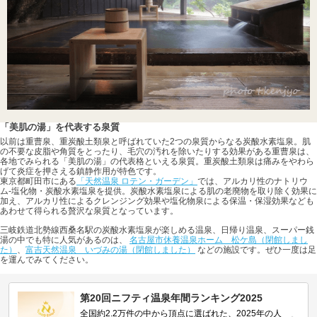
「美肌の湯」を代表する泉質
以前は重曹泉、重炭酸土類泉と呼ばれていた2つの泉質からなる炭酸水素塩泉。肌
の不要な皮脂や角質をとったり、毛穴の汚れを除いたりする効果がある重曹泉は、
各地でみられる「美肌の湯」の代表格といえる泉質。重炭酸土類泉は痛みをやわら
げて炎症を押さえる鎮静作用が特色です。
東京都町田市にある
「天然温泉 ロテン・ガーデン」
では、アルカリ性のナトリウ
ム-塩化物・炭酸水素塩泉を提供。炭酸水素塩泉による肌の老廃物を取り除く効果に
加え、アルカリ性によるクレンジング効果や塩化物泉による保温・保湿効果なども
あわせて得られる贅沢な泉質となっています。
三岐鉄道北勢線西桑名駅の炭酸水素塩泉が楽しめる温泉、日帰り温泉、スーパー銭
湯の中でも特に人気があるのは、
名古屋市休養温泉ホーム 松ケ島（閉館しまし
た）
、
富吉天然温泉 いづみの湯（閉館しました）
などの施設です。ぜひ一度は足
を運んでみてください。
第20回ニフティ温泉年間ランキング2025
全国約2.2万件の中から頂点に選ばれた、2025年の人