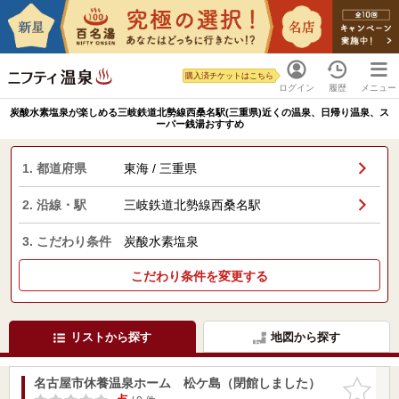
購入済チケットはこちら
ログイン
履歴
メニュー
炭酸水素塩泉が楽しめる三岐鉄道北勢線西桑名駅(三重県)近くの温泉、日帰り温泉、ス
ーパー銭湯おすすめ
1. 都道府県
東海 / 三重県
2. 沿線・駅
三岐鉄道北勢線西桑名駅
3. こだわり条件
炭酸水素塩泉
こだわり条件を変更する
リストから探す
地図から探す
名古屋市休養温泉ホーム 松ケ島（閉館しました）
お気に入
りに追加