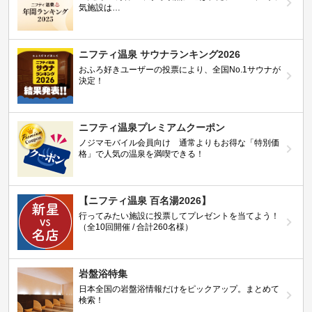
気施設は…
ニフティ温泉 サウナランキング2026
おふろ好きユーザーの投票により、全国No.1サウナが
決定！
ニフティ温泉プレミアムクーポン
ノジマモバイル会員向け 通常よりもお得な「特別価
格」で人気の温泉を満喫できる！
【ニフティ温泉 百名湯2026】
行ってみたい施設に投票してプレゼントを当てよう！
（全10回開催 / 合計260名様）
岩盤浴特集
日本全国の岩盤浴情報だけをピックアップ。まとめて
検索！