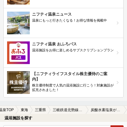
ニフティ温泉ニュース
温泉にもっと行きたくなる！お得な情報を掲載中
ニフティ温泉 おふろパス
温浴施設をお得に楽しめるサブスクリプションプラン
【ニフティライフスタイル株主優待のご案
内】
株主優待制度で人気の温浴施設に行こう！対象施設が
拡充されました！
温泉TOP
東海
三重県
三岐鉄道北勢線西桑名駅
炭酸水素塩泉が楽しめる三岐鉄道北勢線西桑名駅近くの温泉、日帰り温泉、スーパー銭湯おすすめ
温浴施設を探す