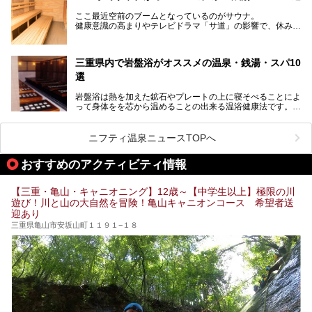
道をはじめ、鳥羽水族館、忍者の里・伊賀、鈴鹿サーキッ
ト、松坂牛に伊勢海老……と、観光＆グルメの宝庫です。
ここ最近空前のブームとなっているのがサウナ。
東からも西からも訪れやすい三重県には、ハイクオリティな
健康意識の高まりやテレビドラマ「サ道」の影響で、休みの
スーパー銭湯がたくさん！お風呂も食事もコスパもいい、お
日には「サ活」を楽しむ人が増えています！
すすめ施設の数々をご紹介します。
そこで今回は、観光地としても人気の三重県でおすすめした
三重県内で岩盤浴がオススメの温泉・銭湯・スパ10
いサウナのある温泉や銭湯、スパをご紹介。
気軽に立ち寄れてリラックス効果の高いサウナで、日頃の疲
選
れをリフレッシュしませんか？
岩盤浴は熱を加えた鉱石やプレートの上に寝そべることによ
って身体をを芯から温めることの出来る温浴健康法です。じ
んわりと身体の内部を温めて発汗を促すことでリラックス効
果だけではなく、代謝が高まり健康や美容にも良い影響が期
待できます。今回はそんな岩盤浴にこだわった、三重県内の
ニフティ温泉ニュースTOPへ
オススメ温泉・銭湯・スパ10ヶ所を紹介させていただきま
す。
おすすめのアクティビティ情報
【三重・亀山・キャニオニング】12歳～【中学生以上】極限の川
遊び！川と山の大自然を冒険！亀山キャニオンコース 希望者送
迎あり
三重県亀山市安坂山町１１９１−１８