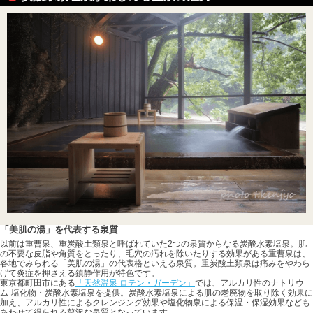
「美肌の湯」を代表する泉質
以前は重曹泉、重炭酸土類泉と呼ばれていた2つの泉質からなる炭酸水素塩泉。肌
の不要な皮脂や角質をとったり、毛穴の汚れを除いたりする効果がある重曹泉は、
各地でみられる「美肌の湯」の代表格といえる泉質。重炭酸土類泉は痛みをやわら
げて炎症を押さえる鎮静作用が特色です。
東京都町田市にある
「天然温泉 ロテン・ガーデン」
では、アルカリ性のナトリウ
ム-塩化物・炭酸水素塩泉を提供。炭酸水素塩泉による肌の老廃物を取り除く効果に
加え、アルカリ性によるクレンジング効果や塩化物泉による保温・保湿効果なども
あわせて得られる贅沢な泉質となっています。