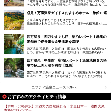
「電車を降りてすぐ、天然温泉と本格サウナが待っている」
そんな夢のような体験が叶うのが、群馬県桐生市にある「駅
今回はそんな「亀の井ホテル 草津リゾート」を徹底レポー
の天然温泉&サウナの森 水沼ヴィレッジ」です。
ト！
日帰り温泉の「水沼の湯」と宿泊もできる「サウナの森」、
必見！万座温泉ガイド＆おすすめホテル・旅館10選
２つのエリアがあります。
───
提供元：アイコニア・ホスピタリティ株式会社【PR】
万座温泉を訪れたことはありますか？
今回は、その中でも特にユニークな駅直結の「水沼の湯」の
この記事は亀の井ホテル 草津リゾートのPR記事です。
観光開発されたことから人気になり、日本一の硫黄泉として
魅力に焦点を当て、温泉好き、サウナー、そして電車旅好き
も有名な温泉地です。
も必見の、心と体がリフレッシュする水沼ヴィレッジの体験
レポートをお届けします。
万座温泉が何県にあるのか、どんな温泉なのか、知らない方
四万温泉「四万やまぐち館」宿泊レポート！群馬の
も多いかもしれません。
老舗宿で絶景露天＆美肌湯を満喫
そこで筆者である私が実際に行ってみました！万座温泉の楽
しみ方や周辺の観光地を解説します。
四万温泉(群馬県中之条町)は、関東地方を代表する名湯のひ
また、日帰り入浴できる温泉から混浴可能な温泉まで、おす
とつ。古から“草津の上がり湯”と呼ばれ、保湿効果の高い美
すめの入浴施設もご紹介します！
肌湯として有名な存在です。
四万温泉「中生館」宿泊レポート！温泉地最奥の秘
「四万やまぐち館」は、この地を代表する旅館の一つ。日帰
境で極上美人湯を満喫【群馬】
り入浴も可能ですが、やはり宿泊してじっくり楽しむのがベ
スト。今回は筆者自ら宿泊し、人気の絶景露天風呂＆極上美
四万温泉(群馬県中之条町)は、古くから関東地方を代表する
肌湯をはじめ、館内の魅力をたっぷりとご紹介します！
名湯の一つ。その名は四万の湯が『四万(よんまん)の病を癒
す霊泉』であるとする伝説に由来し、現代においても多くの
観光客で賑わう人気温泉地です。
ニフティ温泉ニュースTOPへ
「中生館」は四万温泉最奥に位置し、秘境感漂う老舗宿。泉
質の良さ(特に美人湯効果)に定評があり、知る人ぞ知る穴場
おすすめのアクティビティ情報
的存在です。今回は筆者自ら宿泊し、自慢の温泉をはじめ食
事・客室・共有スペースなど、宿の全貌を徹底紹介します。
【群馬・北軽井沢】大迫力の自然感じる！水量日本一！浅間大滝
本格的滝行ツアー