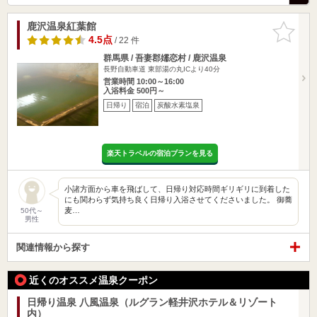
鹿沢温泉紅葉館
お気に入
りに追加
4.5点
/ 22 件
群馬県 / 吾妻郡嬬恋村 / 鹿沢温泉
長野自動車道 東部湯の丸ICより40分
営業時間 10:00～16:00
入浴料金 500円～
日帰り
宿泊
炭酸水素塩泉
楽天トラベルの宿泊プランを見る
小諸方面から車を飛ばして、日帰り対応時間ギリギリに到着した
にも関わらず気持ち良く日帰り入浴させてくださいました。 御蕎
麦…
50代～
男性
関連情報から探す
近くのオススメ温泉クーポン
日帰り温泉 八風温泉（ルグラン軽井沢ホテル＆リゾート
内）