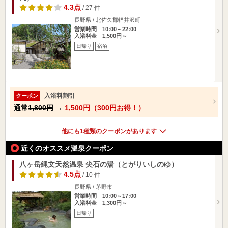
4.3点
/ 27 件
長野県 / 北佐久郡軽井沢町
営業時間 10:00～22:00
入浴料金 1,500円～
日帰り
宿泊
入浴料割引
クーポン
通常
1,800円
→
1,500円（300円お得！）
他にも1種類のクーポンがあります
近くのオススメ温泉クーポン
八ヶ岳縄文天然温泉 尖石の湯（とがりいしのゆ）
4.5点
/ 10 件
長野県 / 茅野市
営業時間 10:00～17:00
入浴料金 1,300円～
日帰り