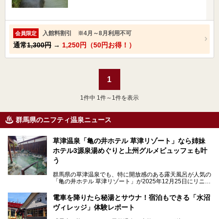
入館料割引 ※4月～8月利用不可
会員限定
通常
1,300円
→
1,250円（50円お得！）
1
1
件中 1件～1件を表示
群馬県のニフティ温泉ニュース
草津温泉「亀の井ホテル 草津リゾート」なら姉妹
ホテル3源泉湯めぐりと上州グルメビュッフェも叶
う
群馬県の草津温泉でも、特に開放感のある露天風呂が人気の
「亀の井ホテル 草津リゾート」が2025年12月25日にリニュ
ーアルオープンしました。
ロビーや客室が綺麗になって、上州グルメにこだわったビュ
電車を降りたら秘湯とサウナ！宿泊もできる「水沼
ッフェも人気！アクセスはシャトルバスで楽々、さらに草津
ヴィレッジ」体験レポート
温泉にある姉妹ホテルの「草津温泉 大東舘」「亀の井ホテ
ル 草津湯畑」の湯めぐりまで楽しめます。