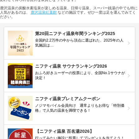
鹿沢温泉の炭酸水素塩泉が楽しめる温泉、日帰り温泉、スーパー銭湯の中でも特に
人気があるのは、
鹿沢温泉紅葉館
などの施設です。ぜひ一度は足を運んでみてく
ださい。
第20回ニフティ温泉年間ランキング2025
全国約2.2万件の中から頂点に選ばれた、2025年の人
気施設は…
ニフティ温泉 サウナランキング2026
おふろ好きユーザーの投票により、全国No.1サウナが
決定！
ニフティ温泉プレミアムクーポン
ノジマモバイル会員向け 通常よりもお得な「特別価
格」で人気の温泉を満喫できる！
【ニフティ温泉 百名湯2026】
行ってみたい施設に投票してプレゼントを当てよう！