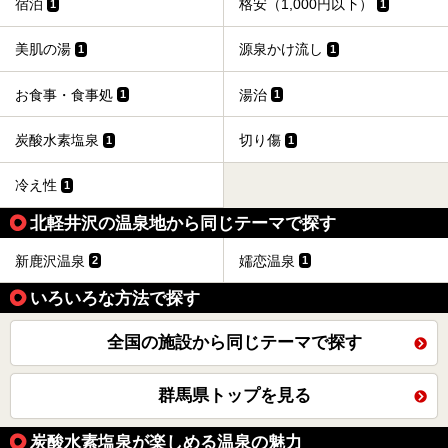
宿泊
格安（1,000円以下）
1
1
美肌の湯
源泉かけ流し
1
1
お食事・食事処
湯治
1
1
炭酸水素塩泉
切り傷
1
1
冷え性
1
北軽井沢の温泉地から同じテーマで探す
新鹿沢温泉
嬬恋温泉
2
1
いろいろな方法で探す
全国の施設から同じテーマで探す
群馬県トップを見る
炭酸水素塩泉が楽しめる温泉の魅力