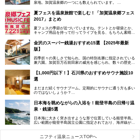
泉地。加賀温泉郷の一つにも数えられています。
その粟津温泉に建つ「大江戸温泉物語 あわづグランドホテ
夏フェスを温泉旅館で楽しむ！「加賀温泉郷フェス
ル」（以下、あわづグランドホテル）は客室数97室のホテ
2017」まとめ
ルで、昨年2024年12月に露天風呂を新設。充実したキッズ
パークはファミリー層に大人気を博しています。さらに今年
夏フェスの季節が近づいていますね。テントとか寝袋とか、
2025年7月からは「大江戸三つ星バイキング」がスタート！
キャンプ用品を持って行ってライブを見る、もちろん素晴ら
しい１日になることでしょう。
この話題のホテルを取材してきたのでさっそく紹介します。
金沢のスーパー銭湯おすすめ15選 【2025年最新
いやでもね、暑いし汗や砂埃でドロドロになるしうるさくて
───
版】
夜は寝られないし、若い時はそういうのが良かったんですけ
提供元：大江戸温泉物語ホテルズ＆リゾーツ株式会社【P
どね。かつての千代の富士なみに体力の限界を感じてる昨
R】
四季折々の美しさで知られ、国の特別名勝に指定されている
今、もうちょっと気楽なフェスはないかな、と探してたらあ
この記事は大江戸温泉物語 あわづグランドホテルのPR記事
兼六園。加賀百万石前田家の威光を感じられ、数々の歴史的
りましたよ！
です。
な建造物がある金沢城公園など、名所旧跡が多い金沢エリ
ア。国内でも特に人気の観光地の1つです。北陸新幹線で東
「加賀温泉郷フェス 2017」が石川県・山代温泉の瑠璃光を
【1,000円以下！】石川県のおすすめサウナ施設10
京から約2時間30分と、首都圏からアクセスしやすい立地も
全館貸し切って開催！
選
魅力ですね。
金沢市郊外には湯涌温泉や深谷温泉などの良質な温泉があ
まさかの温泉旅館でフェス！ライブの後は温泉に入って泊ま
まだまだ続くサウナブーム。定期的にサウナに通う方も多い
り、観光に加えて温泉もぜひ楽しみたいところ。金沢エリア
れちゃう！なんということでしょう！！
のではないしょうか？
でおすすめのスーパー銭湯をご紹介します。
加賀温泉郷フェス2017についてまとめます！
今回はそんなサウナによく行く人もこれから楽しむ人も格安
日本海を眺めながらの入浴を！能登半島の日帰り温
で楽しめるサウナを紹介します。
泉・銭湯5選
街中でアクセス抜群のところや、温泉とともに楽しめる施設
日本海に大きく突き出すような形で位置している能登半島。
など、種類豊富ですよ。
広い範囲が能登半島国立公園に指定されており、海岸線が作
り出す美しい景観が楽しめる景勝地です。
今回の記事では石川県にある1,000円以下のおすすめサウナ
車で行くのがオススメですが、ドライブの際にぜひ一緒に楽
施設を紹介します。
しんでいただきたいのが温泉です。絶景を眺めながらつかる
ニフティ温泉ニュースTOPへ
温泉は最高ですよ！ 今回はそんな能登の温泉を5つご紹介