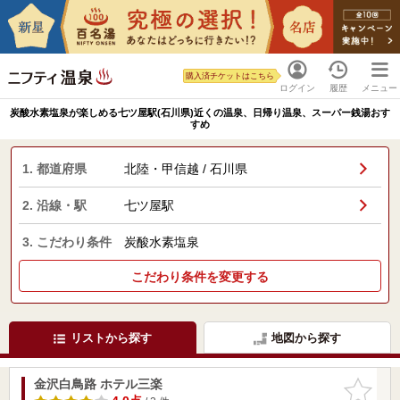
購入済チケットはこちら
ログイン
履歴
メニュー
炭酸水素塩泉が楽しめる七ツ屋駅(石川県)近くの温泉、日帰り温泉、スーパー銭湯おす
すめ
1. 都道府県
北陸・甲信越 / 石川県
2. 沿線・駅
七ツ屋駅
3. こだわり条件
炭酸水素塩泉
こだわり条件を変更する
リストから探す
地図から探す
金沢白鳥路 ホテル三楽
お気に入
りに追加