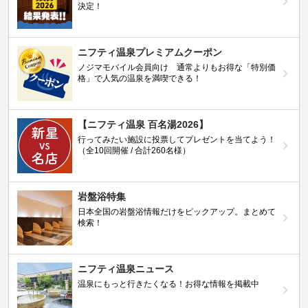
決定！
ニフティ温泉プレミアムクーポン
ノジマモバイル会員向け 通常よりもお得な「特別価
格」で人気の温泉を満喫できる！
【ニフティ温泉 百名湯2026】
行ってみたい施設に投票してプレゼントを当てよう！
（全10回開催 / 合計260名様）
岩盤浴特集
日本全国の岩盤浴情報だけをピックアップ。まとめて
検索！
ニフティ温泉ニュース
温泉にもっと行きたくなる！お得な情報を掲載中