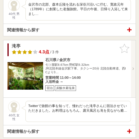
金沢市の北部、森本丘陵を流れる深谷川沿いに佇む、寛政元年
（1789年）に創業した老舗旅館。平日の午後、日帰り入浴して来
まし…
40代 男
性
関連情報から探す
滝亭
お気に入
りに追加
4.3点
/ 3 件
石川県 / 金沢市
七ツ屋駅8.67km
野町駅6.32km
JR北陸本線金沢駅下車、タクシー20分 北陸自動車道、西I
Cより3…
営業時間 11:00～14:00
入浴料金 ～
宿泊
炭酸水素塩泉
Twitterで旅館の事を知って、憧れだった滝亭さんに宿泊させてい
ただきました。お料理はもちろん、露天風呂も滝を見ながら癒…
40代 女
性
関連情報から探す