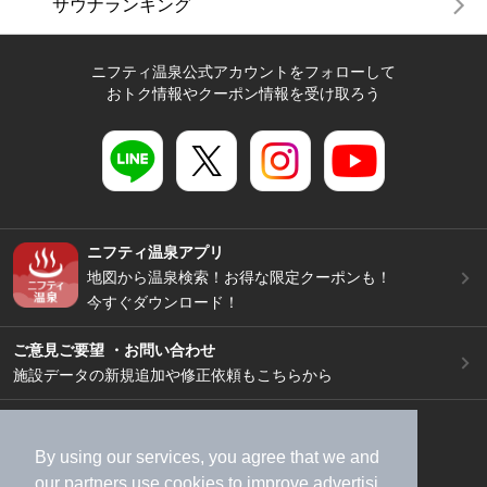
サウナランキング
ニフティ温泉公式アカウントをフォローして
おトク情報やクーポン情報を受け取ろう
ニフティ温泉アプリ
地図から温泉検索！お得な限定クーポンも！
今すぐダウンロード！
ご意見ご要望 ・お問い合わせ
施設データの新規追加や修正依頼もこちらから
スマートフォン
/
PC
加盟店募集（資料請求）
広告出稿のご案内
By using our services, you agree that we and
our
partners
use cookies to improve advertisi
利用規約
ライフスタイルMEMBERS+規約