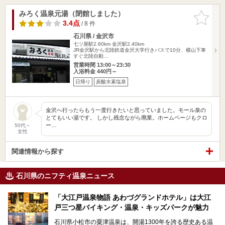
みろく温泉元湯（閉館しました）
お気に入
りに追加
3.4点
/ 8 件
石川県 / 金沢市
七ツ屋駅2.60km
金沢駅2.40km
JR金沢駅から北陸鉄道金沢大学行きバスで10分、横山下車
すぐ北陸自動…
営業時間 13:00～23:30
入浴料金 440円～
日帰り
炭酸水素塩泉
金沢へ行ったらもう一度行きたいと思っていました。モール泉の
とてもいい湯です。 しかし残念ながら廃業。ホームページもクロ
ー…
50代～
女性
関連情報から探す
石川県のニフティ温泉ニュース
「大江戸温泉物語 あわづグランドホテル」は大江
戸三つ星バイキング・温泉・キッズパークが魅力
石川県小松市の粟津温泉は、開湯1300年を誇る歴史ある温