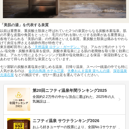
「美肌の湯」を代表する泉質
以前は重曹泉、重炭酸土類泉と呼ばれていた2つの泉質からなる炭酸水素塩泉。肌
の不要な皮脂や角質をとったり、毛穴の汚れを除いたりする効果がある重曹泉は、
各地でみられる「美肌の湯」の代表格といえる泉質。重炭酸土類泉は痛みをやわら
げて炎症を押さえる鎮静作用が特色です。
東京都町田市にある
「天然温泉 ロテン・ガーデン」
では、アルカリ性のナトリウ
ム-塩化物・炭酸水素塩泉を提供。炭酸水素塩泉による肌の老廃物を取り除く効果に
加え、アルカリ性によるクレンジング効果や塩化物泉による保温・保湿効果なども
あわせて得られる贅沢な泉質となっています。
七ツ屋駅の炭酸水素塩泉が楽しめる温泉、日帰り温泉、スーパー銭湯の中でも特に
人気があるのは、
金沢白鳥路 ホテル三楽
、
大桑おんま温泉 楽ちんの湯
、
深谷温泉
元湯石屋
などの施設です。ぜひ一度は足を運んでみてください。
第20回ニフティ温泉年間ランキング2025
全国約2.2万件の中から頂点に選ばれた、2025年の人
気施設は…
ニフティ温泉 サウナランキング2026
おふろ好きユーザーの投票により、全国No.1サウナが