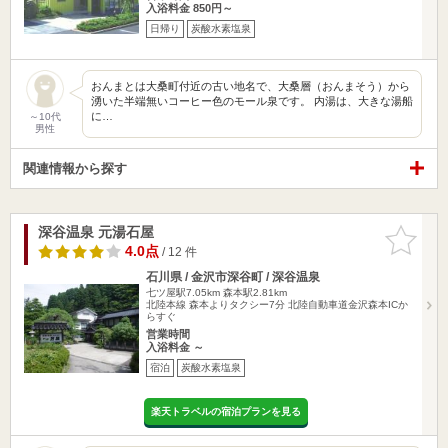
入浴料金 850円～
日帰り
炭酸水素塩泉
おんまとは大桑町付近の古い地名で、大桑層（おんまそう）から
湧いた半端無いコーヒー色のモール泉です。 内湯は、大きな湯船
に…
～10代
男性
関連情報から探す
深谷温泉 元湯石屋
お気に入
りに追加
4.0点
/ 12 件
石川県 / 金沢市深谷町 / 深谷温泉
七ツ屋駅7.05km
森本駅2.81km
北陸本線 森本よりタクシー7分 北陸自動車道金沢森本ICか
らすぐ
営業時間
入浴料金 ～
宿泊
炭酸水素塩泉
楽天トラベルの宿泊プランを見る