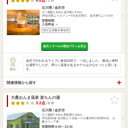
4.0点
/ 2 件
石川県 / 金沢市
七ツ屋駅1.92km
金沢駅1.67km
JR金沢駅よりタクシー5分金沢西IC、金沢東ICより15分
営業時間
入浴料金 ～
宿泊
炭酸水素塩泉
楽天トラベルの宿泊プランを見る
金沢で行われるライブに参加目的で、一泊しました。 観光に便利
な場所でしたが、周りに温泉があるホテルは少なかったと思いま
す。…
匿名
関連情報から探す
大桑おんま温泉 楽ちんの湯
お気に入
りに追加
3.2点
/ 8 件
石川県 / 金沢市
七ツ屋駅5.55km
野町駅3.34km
JR北陸本線 金沢駅より北鉄バス大桑本町行利用50分、大
桑タウン下車…
営業時間 8:00～23:30