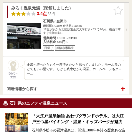
みろく温泉元湯（閉館しました）
お気に入
りに追加
3.4点
/ 8 件
石川県 / 金沢市
磯部駅4.04km
金沢駅2.40km
JR金沢駅から北陸鉄道金沢大学行きバスで10分、横山下車
すぐ北陸自動…
営業時間 13:00～23:30
入浴料金 440円～
日帰り
炭酸水素塩泉
金沢へ行ったらもう一度行きたいと思っていました。モール泉の
とてもいい湯です。 しかし残念ながら廃業。ホームページもクロ
ー…
50代～
女性
関連情報から探す
石川県のニフティ温泉ニュース
「大江戸温泉物語 あわづグランドホテル」は大江
戸三つ星バイキング・温泉・キッズパークが魅力
石川県小松市の粟津温泉は、開湯1300年を誇る歴史ある温