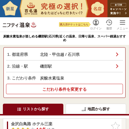
購入済チケットはこちら
ログイン
履歴
メニュー
炭酸水素塩泉が楽しめる磯部駅(石川県)近くの温泉、日帰り温泉、スーパー銭湯おすす
め
1. 都道府県
北陸・甲信越 / 石川県
2. 沿線・駅
磯部駅
3. こだわり条件
炭酸水素塩泉
こだわり条件を変更する
リストから探す
地図から探す
金沢白鳥路 ホテル三楽
お気に入
りに追加