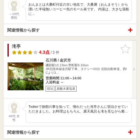
おんまとは大桑町付近の古い地名で、大桑層（おんまそう）から
湧いた半端無いコーヒー色のモール泉です。 内湯は、大きな湯船
に…
～10代
男性
関連情報から探す
滝亭
お気に入
りに追加
4.3点
/ 3 件
石川県 / 金沢市
磯部駅10.15km
野町駅6.32km
JR北陸本線金沢駅下車、タクシー20分 北陸自動車道、西I
Cより3…
営業時間 11:00～14:00
入浴料金 ～
宿泊
炭酸水素塩泉
Twitterで旅館の事を知って、憧れだった滝亭さんに宿泊させてい
ただきました。お料理はもちろん、露天風呂も滝を見ながら癒…
40代 女
性
関連情報から探す