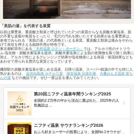
「美肌の湯」を代表する泉質
以前は重曹泉、重炭酸土類泉と呼ばれていた2つの泉質からなる炭酸水素塩泉。肌
の不要な皮脂や角質をとったり、毛穴の汚れを除いたりする効果がある重曹泉は、
各地でみられる「美肌の湯」の代表格といえる泉質。重炭酸土類泉は痛みをやわら
げて炎症を押さえる鎮静作用が特色です。
東京都町田市にある
「天然温泉 ロテン・ガーデン」
では、アルカリ性のナトリウ
ム-塩化物・炭酸水素塩泉を提供。炭酸水素塩泉による肌の老廃物を取り除く効果に
加え、アルカリ性によるクレンジング効果や塩化物泉による保温・保湿効果なども
あわせて得られる贅沢な泉質となっています。
磯部駅の炭酸水素塩泉が楽しめる温泉、日帰り温泉、スーパー銭湯の中でも特に人
気があるのは、
金沢白鳥路 ホテル三楽
、
深谷温泉 元湯石屋
、
大桑おんま温泉 楽ち
んの湯
などの施設です。ぜひ一度は足を運んでみてください。
第20回ニフティ温泉年間ランキング2025
全国約2.2万件の中から頂点に選ばれた、2025年の人
気施設は…
ニフティ温泉 サウナランキング2026
おふろ好きユーザーの投票により、全国No.1サウナが