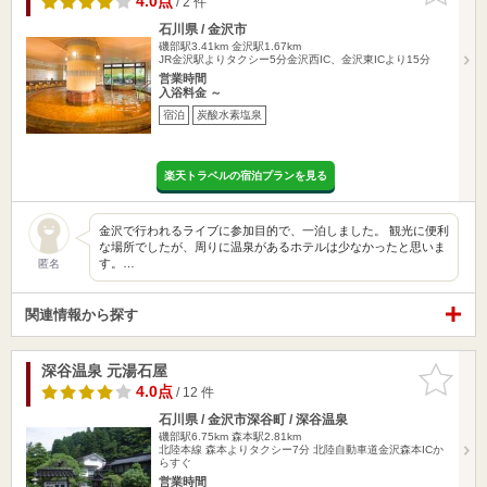
4.0点
/ 2 件
石川県 / 金沢市
磯部駅3.41km
金沢駅1.67km
JR金沢駅よりタクシー5分金沢西IC、金沢東ICより15分
営業時間
入浴料金 ～
宿泊
炭酸水素塩泉
楽天トラベルの宿泊プランを見る
金沢で行われるライブに参加目的で、一泊しました。 観光に便利
な場所でしたが、周りに温泉があるホテルは少なかったと思いま
す。…
匿名
関連情報から探す
深谷温泉 元湯石屋
お気に入
りに追加
4.0点
/ 12 件
石川県 / 金沢市深谷町 / 深谷温泉
磯部駅6.75km
森本駅2.81km
北陸本線 森本よりタクシー7分 北陸自動車道金沢森本ICか
らすぐ
営業時間