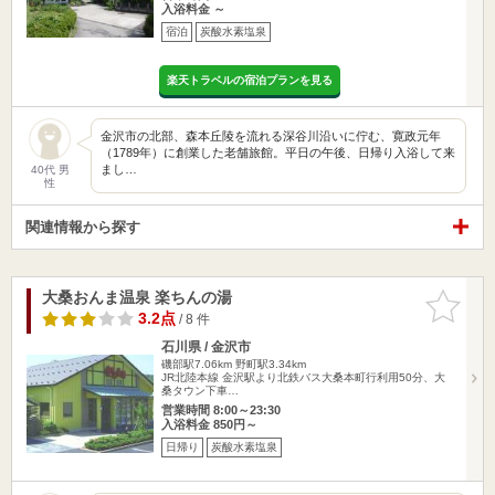
入浴料金 ～
宿泊
炭酸水素塩泉
楽天トラベルの宿泊プランを見る
金沢市の北部、森本丘陵を流れる深谷川沿いに佇む、寛政元年
（1789年）に創業した老舗旅館。平日の午後、日帰り入浴して来
まし…
40代 男
性
関連情報から探す
大桑おんま温泉 楽ちんの湯
お気に入
りに追加
3.2点
/ 8 件
石川県 / 金沢市
磯部駅7.06km
野町駅3.34km
JR北陸本線 金沢駅より北鉄バス大桑本町行利用50分、大
桑タウン下車…
営業時間 8:00～23:30
入浴料金 850円～
日帰り
炭酸水素塩泉