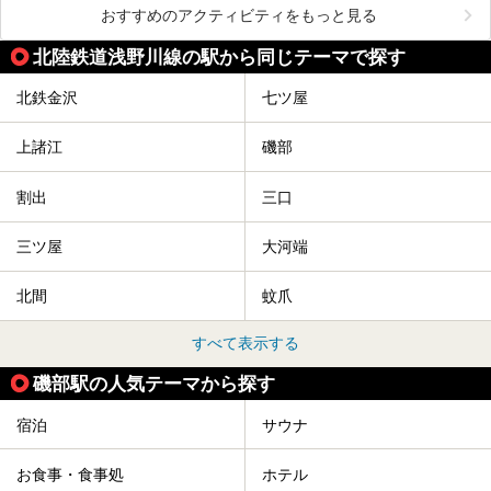
おすすめのアクティビティをもっと見る
北陸鉄道浅野川線の駅から同じテーマで探す
北鉄金沢
七ツ屋
上諸江
磯部
割出
三口
三ツ屋
大河端
北間
蚊爪
すべて表示する
磯部駅の人気テーマから探す
宿泊
サウナ
お食事・食事処
ホテル