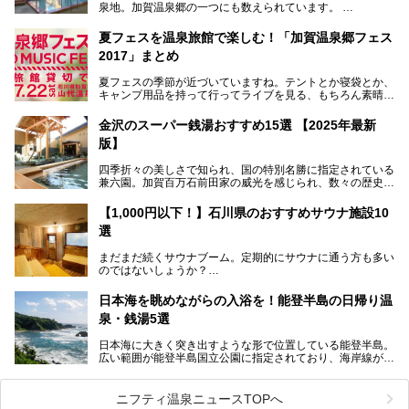
泉地。加賀温泉郷の一つにも数えられています。
その粟津温泉に建つ「大江戸温泉物語 あわづグランドホテ
夏フェスを温泉旅館で楽しむ！「加賀温泉郷フェス
ル」（以下、あわづグランドホテル）は客室数97室のホテ
2017」まとめ
ルで、昨年2024年12月に露天風呂を新設。充実したキッズ
パークはファミリー層に大人気を博しています。さらに今年
夏フェスの季節が近づいていますね。テントとか寝袋とか、
2025年7月からは「大江戸三つ星バイキング」がスタート！
キャンプ用品を持って行ってライブを見る、もちろん素晴ら
しい１日になることでしょう。
この話題のホテルを取材してきたのでさっそく紹介します。
金沢のスーパー銭湯おすすめ15選 【2025年最新
いやでもね、暑いし汗や砂埃でドロドロになるしうるさくて
───
版】
夜は寝られないし、若い時はそういうのが良かったんですけ
提供元：大江戸温泉物語ホテルズ＆リゾーツ株式会社【P
どね。かつての千代の富士なみに体力の限界を感じてる昨
R】
四季折々の美しさで知られ、国の特別名勝に指定されている
今、もうちょっと気楽なフェスはないかな、と探してたらあ
この記事は大江戸温泉物語 あわづグランドホテルのPR記事
兼六園。加賀百万石前田家の威光を感じられ、数々の歴史的
りましたよ！
です。
な建造物がある金沢城公園など、名所旧跡が多い金沢エリ
ア。国内でも特に人気の観光地の1つです。北陸新幹線で東
「加賀温泉郷フェス 2017」が石川県・山代温泉の瑠璃光を
【1,000円以下！】石川県のおすすめサウナ施設10
京から約2時間30分と、首都圏からアクセスしやすい立地も
全館貸し切って開催！
選
魅力ですね。
金沢市郊外には湯涌温泉や深谷温泉などの良質な温泉があ
まさかの温泉旅館でフェス！ライブの後は温泉に入って泊ま
まだまだ続くサウナブーム。定期的にサウナに通う方も多い
り、観光に加えて温泉もぜひ楽しみたいところ。金沢エリア
れちゃう！なんということでしょう！！
のではないしょうか？
でおすすめのスーパー銭湯をご紹介します。
加賀温泉郷フェス2017についてまとめます！
今回はそんなサウナによく行く人もこれから楽しむ人も格安
日本海を眺めながらの入浴を！能登半島の日帰り温
で楽しめるサウナを紹介します。
泉・銭湯5選
街中でアクセス抜群のところや、温泉とともに楽しめる施設
日本海に大きく突き出すような形で位置している能登半島。
など、種類豊富ですよ。
広い範囲が能登半島国立公園に指定されており、海岸線が作
り出す美しい景観が楽しめる景勝地です。
今回の記事では石川県にある1,000円以下のおすすめサウナ
車で行くのがオススメですが、ドライブの際にぜひ一緒に楽
施設を紹介します。
しんでいただきたいのが温泉です。絶景を眺めながらつかる
ニフティ温泉ニュースTOPへ
温泉は最高ですよ！ 今回はそんな能登の温泉を5つご紹介