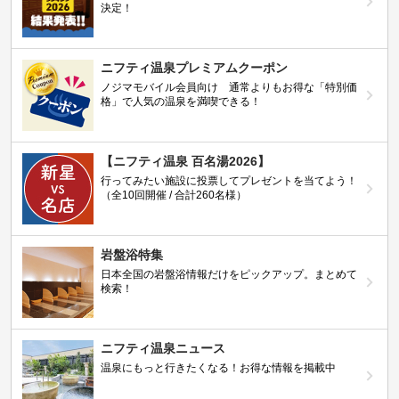
決定！
ニフティ温泉プレミアムクーポン
ノジマモバイル会員向け 通常よりもお得な「特別価
格」で人気の温泉を満喫できる！
【ニフティ温泉 百名湯2026】
行ってみたい施設に投票してプレゼントを当てよう！
（全10回開催 / 合計260名様）
岩盤浴特集
日本全国の岩盤浴情報だけをピックアップ。まとめて
検索！
ニフティ温泉ニュース
温泉にもっと行きたくなる！お得な情報を掲載中