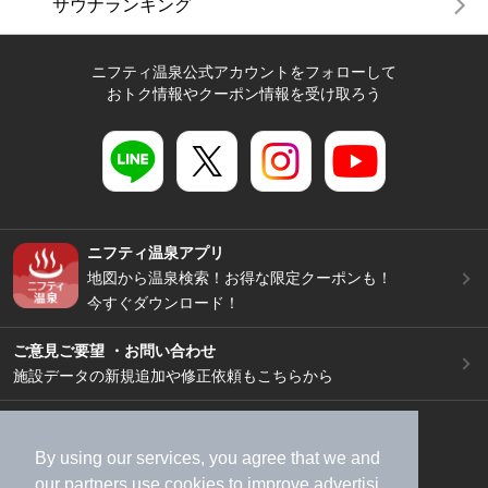
サウナランキング
ニフティ温泉公式アカウントをフォローして
おトク情報やクーポン情報を受け取ろう
ニフティ温泉アプリ
地図から温泉検索！お得な限定クーポンも！
今すぐダウンロード！
ご意見ご要望 ・お問い合わせ
施設データの新規追加や修正依頼もこちらから
スマートフォン
/
PC
加盟店募集（資料請求）
広告出稿のご案内
By using our services, you agree that we and
our
partners
use cookies to improve advertisi
利用規約
ライフスタイルMEMBERS+規約