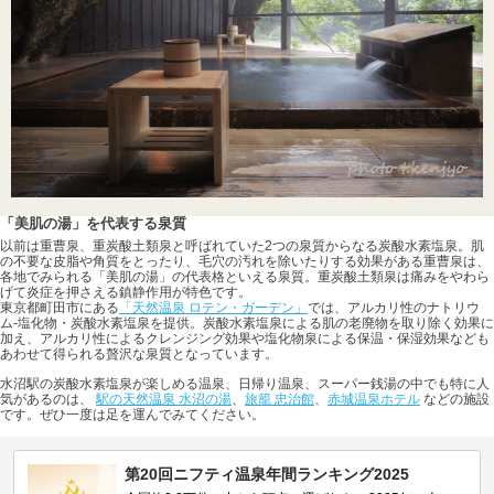
「美肌の湯」を代表する泉質
以前は重曹泉、重炭酸土類泉と呼ばれていた2つの泉質からなる炭酸水素塩泉。肌
の不要な皮脂や角質をとったり、毛穴の汚れを除いたりする効果がある重曹泉は、
各地でみられる「美肌の湯」の代表格といえる泉質。重炭酸土類泉は痛みをやわら
げて炎症を押さえる鎮静作用が特色です。
東京都町田市にある
「天然温泉 ロテン・ガーデン」
では、アルカリ性のナトリウ
ム-塩化物・炭酸水素塩泉を提供。炭酸水素塩泉による肌の老廃物を取り除く効果に
加え、アルカリ性によるクレンジング効果や塩化物泉による保温・保湿効果なども
あわせて得られる贅沢な泉質となっています。
水沼駅の炭酸水素塩泉が楽しめる温泉、日帰り温泉、スーパー銭湯の中でも特に人
気があるのは、
駅の天然温泉 水沼の湯
、
旅籠 忠治館
、
赤城温泉ホテル
などの施設
です。ぜひ一度は足を運んでみてください。
第20回ニフティ温泉年間ランキング2025