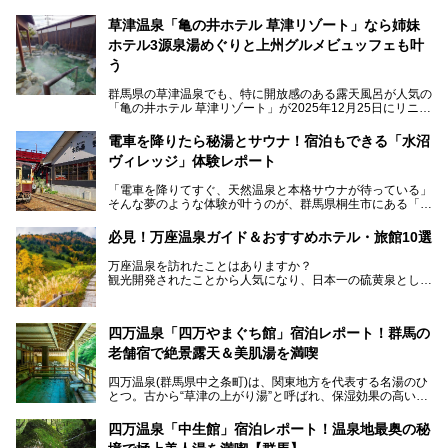
草津温泉「亀の井ホテル 草津リゾート」なら姉妹
ホテル3源泉湯めぐりと上州グルメビュッフェも叶
う
群馬県の草津温泉でも、特に開放感のある露天風呂が人気の
「亀の井ホテル 草津リゾート」が2025年12月25日にリニュ
ーアルオープンしました。
ロビーや客室が綺麗になって、上州グルメにこだわったビュ
電車を降りたら秘湯とサウナ！宿泊もできる「水沼
ッフェも人気！アクセスはシャトルバスで楽々、さらに草津
ヴィレッジ」体験レポート
温泉にある姉妹ホテルの「草津温泉 大東舘」「亀の井ホテ
ル 草津湯畑」の湯めぐりまで楽しめます。
「電車を降りてすぐ、天然温泉と本格サウナが待っている」
そんな夢のような体験が叶うのが、群馬県桐生市にある「駅
今回はそんな「亀の井ホテル 草津リゾート」を徹底レポー
の天然温泉&サウナの森 水沼ヴィレッジ」です。
ト！
日帰り温泉の「水沼の湯」と宿泊もできる「サウナの森」、
必見！万座温泉ガイド＆おすすめホテル・旅館10選
２つのエリアがあります。
───
提供元：アイコニア・ホスピタリティ株式会社【PR】
万座温泉を訪れたことはありますか？
今回は、その中でも特にユニークな駅直結の「水沼の湯」の
この記事は亀の井ホテル 草津リゾートのPR記事です。
観光開発されたことから人気になり、日本一の硫黄泉として
魅力に焦点を当て、温泉好き、サウナー、そして電車旅好き
も有名な温泉地です。
も必見の、心と体がリフレッシュする水沼ヴィレッジの体験
レポートをお届けします。
万座温泉が何県にあるのか、どんな温泉なのか、知らない方
四万温泉「四万やまぐち館」宿泊レポート！群馬の
も多いかもしれません。
老舗宿で絶景露天＆美肌湯を満喫
そこで筆者である私が実際に行ってみました！万座温泉の楽
しみ方や周辺の観光地を解説します。
四万温泉(群馬県中之条町)は、関東地方を代表する名湯のひ
また、日帰り入浴できる温泉から混浴可能な温泉まで、おす
とつ。古から“草津の上がり湯”と呼ばれ、保湿効果の高い美
すめの入浴施設もご紹介します！
肌湯として有名な存在です。
四万温泉「中生館」宿泊レポート！温泉地最奥の秘
「四万やまぐち館」は、この地を代表する旅館の一つ。日帰