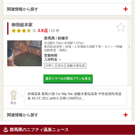
関連情報から探す
御宿総本家
お気に入
りに追加
3.8点
/ 15 件
群馬県 / 前橋市
水沼駅8.78km
本宿駅7.67km
東武鉄道浅草～赤城～上毛電鉄大胡駅下車～タクシー関越
自動車道「高崎J…
営業時間
入浴料金 ～
日帰り
宿泊
炭酸水素塩泉
楽天トラベルの宿泊プランを見る
赤城温泉 新島の湯 Ca･Mg･Na･炭酸水素塩温泉 中性低張性高温
泉 43.1℃ 25㍑ pH6.5 日帰り500円11…
匿名
関連情報から探す
群馬県のニフティ温泉ニュース