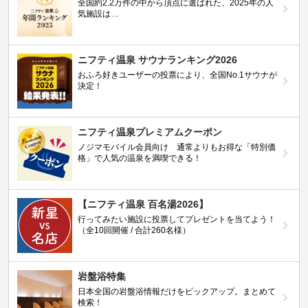
全国約2.2万件の中から頂点に選ばれた、2025年の人
気施設は…
ニフティ温泉 サウナランキング2026
おふろ好きユーザーの投票により、全国No.1サウナが
決定！
ニフティ温泉プレミアムクーポン
ノジマモバイル会員向け 通常よりもお得な「特別価
格」で人気の温泉を満喫できる！
【ニフティ温泉 百名湯2026】
行ってみたい施設に投票してプレゼントを当てよう！
（全10回開催 / 合計260名様）
岩盤浴特集
日本全国の岩盤浴情報だけをピックアップ。まとめて
検索！