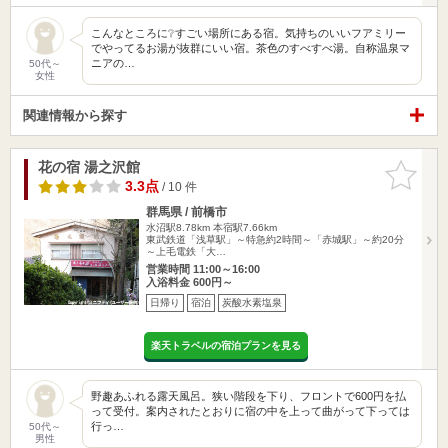
こんなところに❔すごい場所にある宿。気持ちのいいフアミリー
でやってるお湯が抜群にいい宿。茶色のすべすべ湯。自称温泉マ
ニアの…
50代～
女性
関連情報から探す
花の宿 湯之沢館
お気に入
りに追加
3.3点
/ 10 件
群馬県 / 前橋市
水沼駅8.78km
本宿駅7.66km
東武鉄道「浅草駅」～特急約2時間～「赤城駅」～約20分
～上毛電鉄「大…
営業時間 11:00～16:00
入浴料金 600円～
日帰り
宿泊
炭酸水素塩泉
楽天トラベルの宿泊プランを見る
野趣あふれる露天風呂。狭い階段を下り、フロントで600円を払
って受付。案内されたとおりに宿の中を上って曲がって下っては
行っ…
50代～
男性