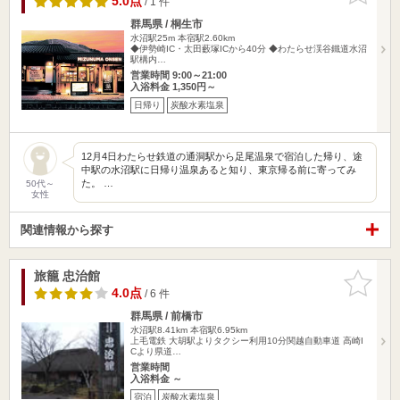
5.0点
/ 1 件
群馬県 / 桐生市
水沼駅25m
本宿駅2.60km
◆伊勢崎IC・太田藪塚ICから40分 ◆わたらせ渓谷鐵道水沼
駅構内…
営業時間 9:00～21:00
入浴料金 1,350円～
日帰り
炭酸水素塩泉
12月4日わたらせ鉄道の通洞駅から足尾温泉で宿泊した帰り、途
中駅の水沼駅に日帰り温泉あると知り、東京帰る前に寄ってみ
た。 …
50代～
女性
関連情報から探す
旅籠 忠治館
お気に入
りに追加
4.0点
/ 6 件
群馬県 / 前橋市
水沼駅8.41km
本宿駅6.95km
上毛電鉄 大胡駅よりタクシー利用10分関越自動車道 高崎I
Cより県道…
営業時間
入浴料金 ～
宿泊
炭酸水素塩泉