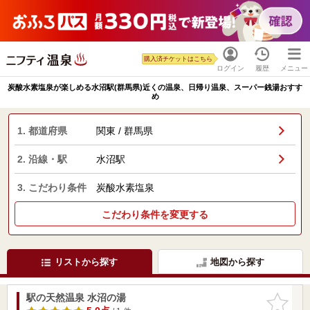
購入済チケットはこちら
ログイン
履歴
メニュー
炭酸水素塩泉が楽しめる水沼駅(群馬県)近くの温泉、日帰り温泉、スーパー銭湯おすす
め
1. 都道府県
関東 / 群馬県
2. 沿線・駅
水沼駅
3. こだわり条件
炭酸水素塩泉
こだわり条件を変更する
リストから探す
地図から探す
駅の天然温泉 水沼の湯
お気に入
りに追加