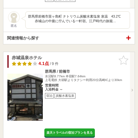
群馬県前橋市苗ヶ島町 ナトリウム炭酸水素塩泉 泉温 43.2℃
赤城山の中腹に佇んでいる一軒宿。江戸時代の旅籠…
匿名
関連情報から探す
赤城温泉ホテル
お気に入
りに追加
4.1点
/ 9 件
群馬県 / 前橋市
水沼駅8.77km
本宿駅7.64km
上毛電鉄 大胡駅よりタクシー利用20分高崎ICより30km
営業時間
入浴料金 ～
宿泊
炭酸水素塩泉
楽天トラベルの宿泊プランを見る