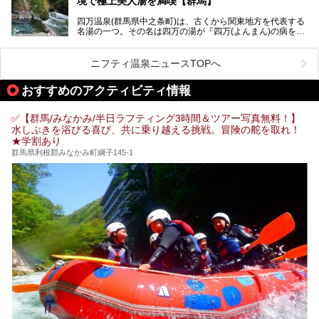
境で極上美人湯を満喫【群馬】
り入浴も可能ですが、やはり宿泊してじっくり楽しむのがベ
スト。今回は筆者自ら宿泊し、人気の絶景露天風呂＆極上美
四万温泉(群馬県中之条町)は、古くから関東地方を代表する
肌湯をはじめ、館内の魅力をたっぷりとご紹介します！
名湯の一つ。その名は四万の湯が『四万(よんまん)の病を癒
す霊泉』であるとする伝説に由来し、現代においても多くの
観光客で賑わう人気温泉地です。
ニフティ温泉ニュースTOPへ
「中生館」は四万温泉最奥に位置し、秘境感漂う老舗宿。泉
質の良さ(特に美人湯効果)に定評があり、知る人ぞ知る穴場
おすすめのアクティビティ情報
的存在です。今回は筆者自ら宿泊し、自慢の温泉をはじめ食
事・客室・共有スペースなど、宿の全貌を徹底紹介します。
✅【群馬/みなかみ/半日ラフティング3時間＆ツアー写真無料！】
水しぶきを浴びる喜び、共に乗り越える挑戦。冒険の舵を取れ！
★学割あり
群馬県利根郡みなかみ町綱子145-1