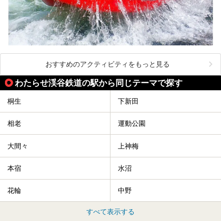
おすすめのアクティビティをもっと見る
わたらせ渓谷鉄道の駅から同じテーマで探す
桐生
下新田
相老
運動公園
大間々
上神梅
本宿
水沼
花輪
中野
すべて表示する