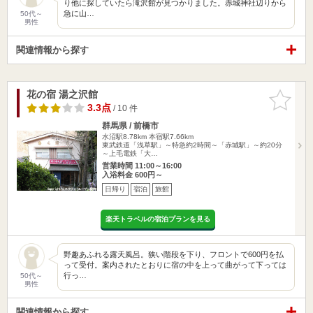
り他に探していたら滝沢館が見つかりました。赤城神社辺りから
急に山…
50代～
男性
関連情報から探す
花の宿 湯之沢館
お気に入
りに追加
3.3点
/ 10 件
群馬県 / 前橋市
水沼駅8.78km
本宿駅7.66km
東武鉄道「浅草駅」～特急約2時間～「赤城駅」～約20分
～上毛電鉄「大…
営業時間 11:00～16:00
入浴料金 600円～
日帰り
宿泊
旅館
楽天トラベルの宿泊プランを見る
野趣あふれる露天風呂。狭い階段を下り、フロントで600円を払
って受付。案内されたとおりに宿の中を上って曲がって下っては
行っ…
50代～
男性
関連情報から探す