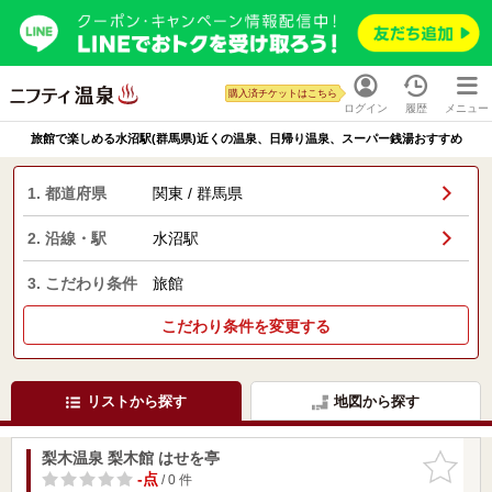
購入済チケットはこちら
ログイン
履歴
メニュー
旅館で楽しめる水沼駅(群馬県)近くの温泉、日帰り温泉、スーパー銭湯おすすめ
1. 都道府県
関東 / 群馬県
2. 沿線・駅
水沼駅
3. こだわり条件
旅館
こだわり条件を変更する
リストから探す
地図から探す
梨木温泉 梨木館 はせを亭
お気に入
りに追加
-点
/ 0 件