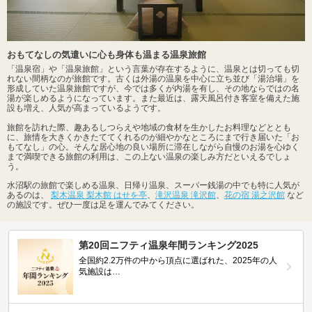
おもてなしの気遣いに心も身体も温まる温泉旅館
「温泉宿」や「温泉旅館」という言葉が存在するように、温泉とは切っても切
れない間柄なのが旅館です。古くは外湯の温泉を中心に立ち並び「湯治場」を
形成していた温泉旅館ですが、今では多くが内湯を有し、その地ならではの名
湯が楽しめるようになっています。また最近は、露天風呂付き客室を備えた施
設も増え、人気が高まっているようです。
旅館を訪れた際、趣あるしつらえや地域の食材を生かしたお料理などととも
に、旅情を大きくかきたててくれるのが細やかなところにまで行き届いた「お
もてなし」の心。そんな居心地の良い場所に滞在しながら自慢のお湯を心ゆく
まで満喫できる旅館の利用は、この上ない温泉の楽しみ方だといえるでしょ
う。
水沼駅の旅館で楽しめる温泉、日帰り温泉、スーパー銭湯の中でも特に人気が
あるのは、
梨木温泉 梨木館 はせを亭
、
滝沢温泉 滝沢館
、
花の宿 湯之沢館
など
の施設です。ぜひ一度は足を運んでみてください。
第20回ニフティ温泉年間ランキング2025
全国約2.2万件の中から頂点に選ばれた、2025年の人
気施設は…