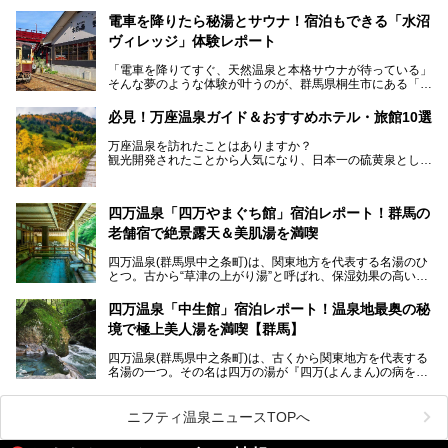
ーアルオープンしました。
ロビーや客室が綺麗になって、上州グルメにこだわったビュ
電車を降りたら秘湯とサウナ！宿泊もできる「水沼
ッフェも人気！アクセスはシャトルバスで楽々、さらに草津
ヴィレッジ」体験レポート
温泉にある姉妹ホテルの「草津温泉 大東舘」「亀の井ホテ
ル 草津湯畑」の湯めぐりまで楽しめます。
「電車を降りてすぐ、天然温泉と本格サウナが待っている」
そんな夢のような体験が叶うのが、群馬県桐生市にある「駅
今回はそんな「亀の井ホテル 草津リゾート」を徹底レポー
の天然温泉&サウナの森 水沼ヴィレッジ」です。
ト！
日帰り温泉の「水沼の湯」と宿泊もできる「サウナの森」、
必見！万座温泉ガイド＆おすすめホテル・旅館10選
２つのエリアがあります。
───
提供元：アイコニア・ホスピタリティ株式会社【PR】
万座温泉を訪れたことはありますか？
今回は、その中でも特にユニークな駅直結の「水沼の湯」の
この記事は亀の井ホテル 草津リゾートのPR記事です。
観光開発されたことから人気になり、日本一の硫黄泉として
魅力に焦点を当て、温泉好き、サウナー、そして電車旅好き
も有名な温泉地です。
も必見の、心と体がリフレッシュする水沼ヴィレッジの体験
レポートをお届けします。
万座温泉が何県にあるのか、どんな温泉なのか、知らない方
四万温泉「四万やまぐち館」宿泊レポート！群馬の
も多いかもしれません。
老舗宿で絶景露天＆美肌湯を満喫
そこで筆者である私が実際に行ってみました！万座温泉の楽
しみ方や周辺の観光地を解説します。
四万温泉(群馬県中之条町)は、関東地方を代表する名湯のひ
また、日帰り入浴できる温泉から混浴可能な温泉まで、おす
とつ。古から“草津の上がり湯”と呼ばれ、保湿効果の高い美
すめの入浴施設もご紹介します！
肌湯として有名な存在です。
四万温泉「中生館」宿泊レポート！温泉地最奥の秘
「四万やまぐち館」は、この地を代表する旅館の一つ。日帰
境で極上美人湯を満喫【群馬】
り入浴も可能ですが、やはり宿泊してじっくり楽しむのがベ
スト。今回は筆者自ら宿泊し、人気の絶景露天風呂＆極上美
四万温泉(群馬県中之条町)は、古くから関東地方を代表する
肌湯をはじめ、館内の魅力をたっぷりとご紹介します！
名湯の一つ。その名は四万の湯が『四万(よんまん)の病を癒
す霊泉』であるとする伝説に由来し、現代においても多くの
観光客で賑わう人気温泉地です。
ニフティ温泉ニュースTOPへ
「中生館」は四万温泉最奥に位置し、秘境感漂う老舗宿。泉
質の良さ(特に美人湯効果)に定評があり、知る人ぞ知る穴場