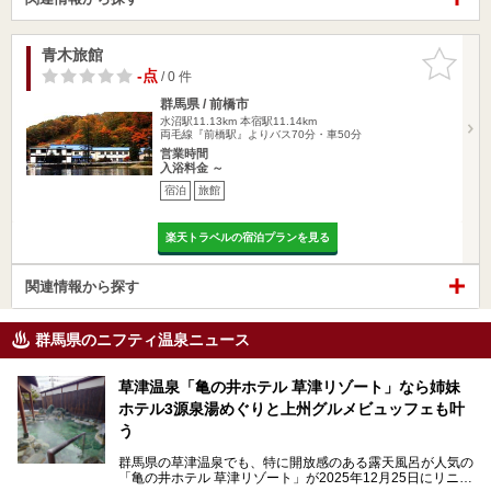
青木旅館
お気に入
りに追加
-点
/ 0 件
群馬県 / 前橋市
水沼駅11.13km
本宿駅11.14km
両毛線『前橋駅』よりバス70分・車50分
営業時間
入浴料金 ～
宿泊
旅館
楽天トラベルの宿泊プランを見る
関連情報から探す
群馬県のニフティ温泉ニュース
草津温泉「亀の井ホテル 草津リゾート」なら姉妹
ホテル3源泉湯めぐりと上州グルメビュッフェも叶
う
群馬県の草津温泉でも、特に開放感のある露天風呂が人気の
「亀の井ホテル 草津リゾート」が2025年12月25日にリニュ