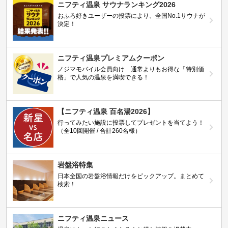
ニフティ温泉 サウナランキング2026
おふろ好きユーザーの投票により、全国No.1サウナが
決定！
ニフティ温泉プレミアムクーポン
ノジマモバイル会員向け 通常よりもお得な「特別価
格」で人気の温泉を満喫できる！
【ニフティ温泉 百名湯2026】
行ってみたい施設に投票してプレゼントを当てよう！
（全10回開催 / 合計260名様）
岩盤浴特集
日本全国の岩盤浴情報だけをピックアップ。まとめて
検索！
ニフティ温泉ニュース