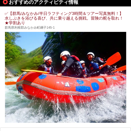
おすすめのアクティビティ情報
的存在です。今回は筆者自ら宿泊し、自慢の温泉をはじめ食
事・客室・共有スペースなど、宿の全貌を徹底紹介します。
✅【群馬/みなかみ/半日ラフティング3時間＆ツアー写真無料！】
水しぶきを浴びる喜び、共に乗り越える挑戦。冒険の舵を取れ！
★学割あり
群馬県利根郡みなかみ町綱子145-1