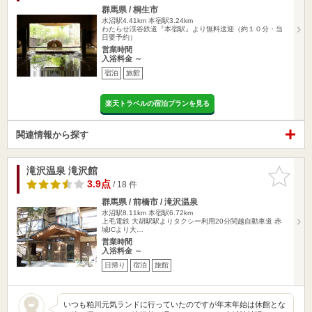
群馬県 / 桐生市
水沼駅4.41km
本宿駅3.24km
わたらせ渓谷鉄道『本宿駅』より無料送迎（約１０分・当
日要予約）
営業時間
入浴料金 ～
宿泊
旅館
楽天トラベルの宿泊プランを見る
関連情報から探す
滝沢温泉 滝沢館
お気に入
りに追加
3.9点
/ 18 件
群馬県 / 前橋市 / 滝沢温泉
水沼駅8.11km
本宿駅6.72km
上毛電鉄 大胡駅駅よりタクシー利用20分関越自動車道 赤
城ICより大…
営業時間
入浴料金 ～
日帰り
宿泊
旅館
いつも粕川元気ランドに行っていたのですが年末年始は休館とな