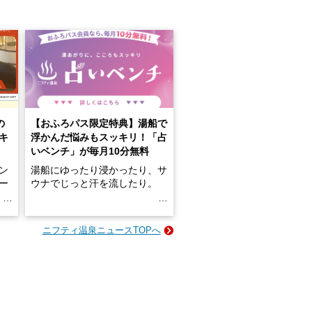
の
【おふろパス限定特典】湯船で
キ
浮かんだ悩みもスッキリ！「占
いベンチ」が毎月10分無料
ン
湯船にゆったり浸かったり、サ
ロー
ウナでじっと汗を流したり。
る
名
e-
ニフティ温泉ニュースTOPへ
い
そんな「一人でぼんやり過ごす
時間」、ふだん後回しにしてい
た「これからのこと」や「ちょ
っとした悩み」が、頭に浮かん
でくることはありませんか？