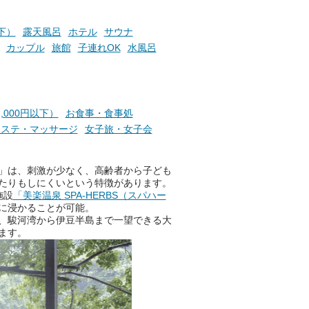
お風呂でリラックスしているか
以下）
露天風呂
ホテル
サウナ
らこそ向き合える、大切な自分
カップル
旅館
子連れOK
水風呂
の本音。
そんな心のつぶやきを、湯あが
りの温まった心のまま相談でき
たら素敵ですよね。
,000円以下）
お食事・食事処
エステ・マッサージ
女子旅・女子会
ニフティ温泉の「占いベンチ」
」は、刺激が少なく、高齢者から子ども
は、そんなあなたの心のつぶや
たりもしにくいという特徴があります。
きをプロの占い師に相談するこ
施設
「美楽温泉 SPA-HERBS（スパハー
とができるサービスです。
に浸かることが可能。
、駿河湾から伊豆半島まで一望できる大
ます。
おふろパス会員様なら、この特
別なひとときを「毎月10分無
料」でご利用いただけます。