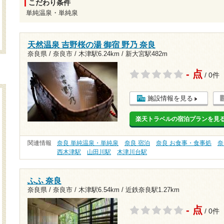
こだわり条件
単純温泉・単純泉
天然温泉 吉野桜の湯 御宿 野乃 奈良
奈良県 / 奈良市 /
木津駅6.24km
/
新大宮駅482m
- 点
/ 0件
施設情報を見る
楽天トラベルの宿泊プランを見
関連情報
奈良 単純温泉・単純泉
奈良 宿泊
奈良 お食事・食事処
奈
西木津駅
山田川駅
木津川台駅
ふふ 奈良
奈良県 / 奈良市 /
木津駅6.54km
/
近鉄奈良駅1.27km
- 点
/ 0件