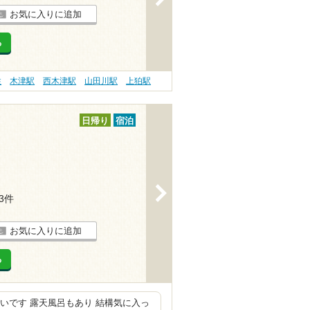
お気に入りに追加
る
性
木津駅
西木津駅
山田川駅
上狛駅
日帰り
宿泊
>
13件
お気に入りに追加
る
近いです 露天風呂もあり 結構気に入っ