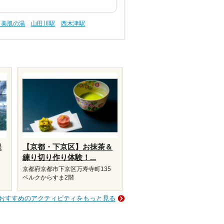
 美肌の湯
山田川駅
西木津駅
保
【京都・下京区】お抹茶＆
練り切り作り体験！...
京都府京都市下京区万寿寺町135
ベルクからすま2階
おすすめのアクティビティをもっと見る