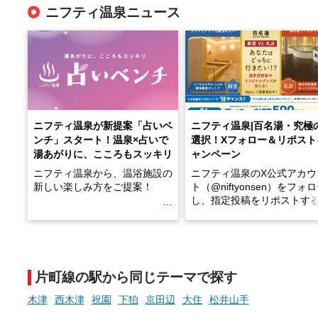
ニフティ温泉ニュース
ニフティ温泉が新提案「占いベ
ニフティ温泉|百名湯・究極
ンチ」スタート！温泉×占いで
選択！Xフォロー＆リポスト
湯あがりに、こころもスッキリ
ャンペーン
ニフティ温泉から、温浴施設の
ニフティ温泉のX公式アカウ
新しい楽しみ方をご提案！
ト（@niftyonsen）をフォ
し、指定投稿をリポストす
温泉で体を癒したあとに、占い
と、抽選で各回26（ふろ）
でこころもスッキリ──そんな
様（合計260名様）に選べる
新体験が楽しめる「占いベン
GIFT500円分をプレゼント
チ」を展開中♨
たします。
片町線の駅から同じテーマで探す
手相やタロットなど気軽に楽し
める占いで、“ととのう”おふろ
木津
西木津
祝園
下狛
京田辺
大住
松井山手
時間を、もっと特別に。