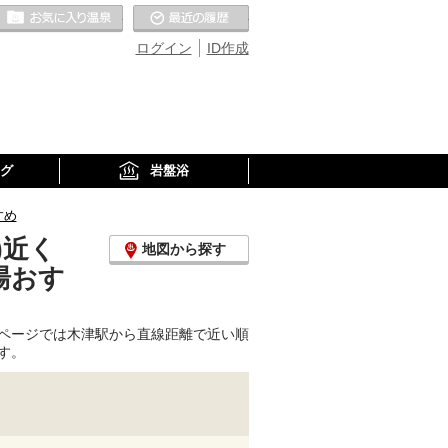
お気に入りの温泉
最近の履歴
ログイン
ID作成
グ
岩盤浴
すめ
)近く
地図から探す
湯おす
ページでは木津駅から直線距離で近い順
す。