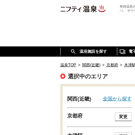
単純温泉
パ、 サ
温浴施設を探す
電
温泉TOP
>
関西(近畿)
>
京都府
>
木津
選択中のエリア
全国から探す
関西(近畿)
京都府
変更