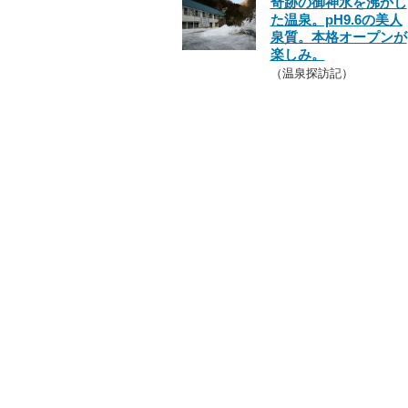
奇跡の御神水を沸かし
た温泉。pH9.6の美人
泉質。本格オープンが
楽しみ。
（温泉探訪記）