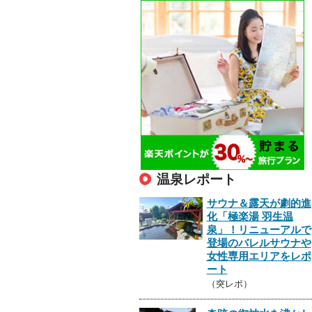
温泉レポート
サウナ＆露天が劇的進
化「極楽湯 羽生温
泉」！リニューアルで
登場のバレルサウナや
女性専用エリアをレポ
ート
（突レポ）