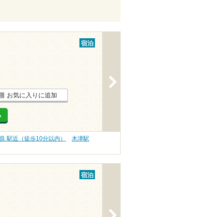
宿泊
>
お気に入りに追加
る
良 駅近（徒歩10分以内）
木津駅
宿泊
>