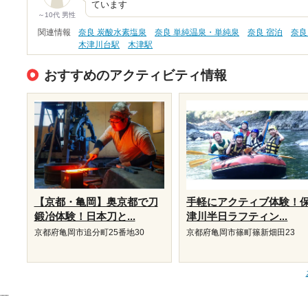
ています
～10代 男性
関連情報
奈良 炭酸水素塩泉
奈良 単純温泉・単純泉
奈良 宿泊
奈良
木津川台駅
木津駅
おすすめのアクティビティ情報
【京都・亀岡】奥京都で刀
手軽にアクティブ体験！
鍛冶体験！日本刀と...
津川半日ラフティン...
京都府亀岡市追分町25番地30
京都府亀岡市篠町篠新畑田23