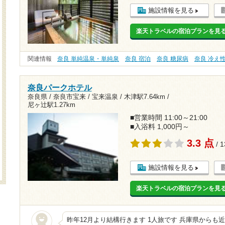
施設情報を見る
楽天トラベルの宿泊プランを見
関連情報
奈良 単純温泉・単純泉
奈良 宿泊
奈良 糖尿病
奈良 冷え
奈良パークホテル
奈良県 / 奈良市宝来 / 宝来温泉 /
木津駅7.64km
/
尼ヶ辻駅1.27km
■営業時間 11:00～21:00
■入浴料 1,000円～
3.3 点
/ 
施設情報を見る
楽天トラベルの宿泊プランを見
昨年12月より結構行きます 1人旅です 兵庫県からも