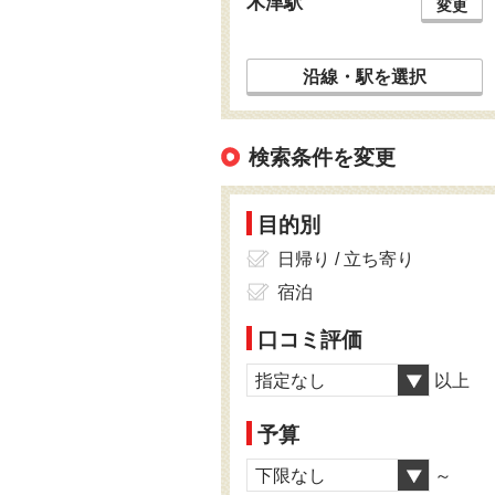
木津駅
変更
沿線・駅を選択
検索条件を変更
目的別
日帰り / 立ち寄り
宿泊
口コミ評価
指定なし
以上
予算
下限なし
～