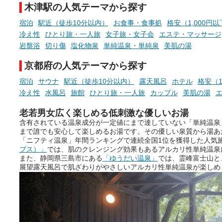
木津駅の人気テーマから探す
宿泊
駅近（徒歩10分以内）
お食事・食事処
格安（1,000円
冷え性
ひとり旅・一人旅
女子旅・女子会
エステ・マッサージ
岩盤浴
切り傷
塩化物泉
単純温泉・単純泉
美肌の湯
京都府の人気テーマから探す
宿泊
サウナ
駅近（徒歩10分以内）
露天風呂
ホテル
格安（1
冷え性
水風呂
旅館
ひとり旅・一人旅
カップル
美肌の湯
老若男女広く楽しめる低刺激な優しいお湯
含有されている温泉成分が一定値にまで達していない「単純温泉
まで誰でも安心して楽しめるお湯です。その優しい泉質から湯あ
「ニフティ温泉」年間ランキングで連続全国1位を獲得した人気
ブス）」
では、肌のクレンジング効果もあるアルカリ性単純温泉
また、静岡県三島市にある
「ゆうだい温泉」
では、霊峰富士山と
展望露天風呂で肌ざわりがやさしいアルカリ性単純温泉が楽しめ