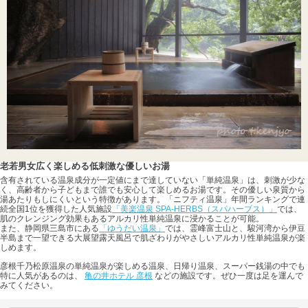
老若男女広く楽しめる低刺激な優しいお湯
含有されている温泉成分が一定値にまで達していない「単純温泉」は、刺激が少な
く、高齢者から子どもまで誰でも安心して楽しめるお湯です。その優しい泉質から
湯あたりもしにくいという特徴があります。「ニフティ温泉」年間ランキングで連
続全国1位を獲得した人気施設
「美楽温泉 SPA-HERBS（スパハーブス）」
では、
肌のクレンジング効果もあるアルカリ性単純温泉に浸かることが可能。
また、静岡県三島市にある
「ゆうだい温泉」
では、霊峰富士山と、駿河湾から伊豆
半島まで一望できる大展望露天風呂で肌ざわりがやさしいアルカリ性単純温泉が楽
しめます。
彦根千乃松原温泉の単純温泉が楽しめる温泉、日帰り温泉、スーパー銭湯の中でも
特に人気があるのは、
亀の井ホテル 彦根
などの施設です。ぜひ一度は足を運んで
みてください。