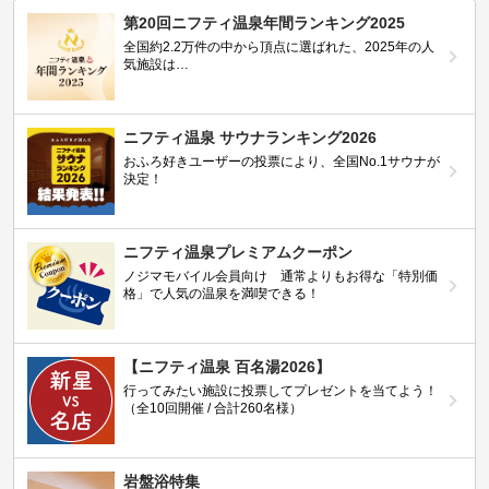
第20回ニフティ温泉年間ランキング2025
全国約2.2万件の中から頂点に選ばれた、2025年の人
気施設は…
ニフティ温泉 サウナランキング2026
おふろ好きユーザーの投票により、全国No.1サウナが
決定！
ニフティ温泉プレミアムクーポン
ノジマモバイル会員向け 通常よりもお得な「特別価
格」で人気の温泉を満喫できる！
【ニフティ温泉 百名湯2026】
行ってみたい施設に投票してプレゼントを当てよう！
（全10回開催 / 合計260名様）
岩盤浴特集