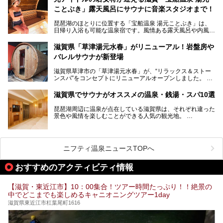
今回は、「北近江リゾート 天然温泉 北近江の湯」で朝から
ことぶき」露天風呂にサウナに音楽スタジオまで！
晩まで楽しめる過ごし方をご紹介！ サウナ設備やサウナド
リンクにサウナ飯など、サウナ尽くしの一日になること、間
琵琶湖のほとりに位置する「宝船温泉 湯元ことぶき」は、
違いなしですよ。
日帰り入浴も可能な温泉宿です。風情ある露天風呂や内風
───
呂、さらに2023年10月、屋外にバレルサウナのエリアがオ
提供元：北近江リゾート 天然温泉 北近江の湯【PR】
ープン。湖からそよぐ爽やかな風を感じながらサウナと温泉
この記事は北近江リゾート 天然温泉 北近江の湯のPR記事で
滋賀県「草津湯元水春」がリニューアル！岩盤房や
が楽しめます。
す。
バレルサウナが新登場
近江牛や琵琶湖にしかいない珍しい魚など滋賀グルメに舌鼓
滋賀県草津市の「草津湯元水春」が、“リラックス＆ストー
を打てるのも醍醐味の一つ。そして、若女将はなんと「元ア
ンスパ”をコンセプトにリニューアルオープンしました。
イドル」の現役アーティスト。音楽スタジオまで備えたユニ
岩盤浴エリアがゆったりくつろげる広いスペースに一新され
ークなお宿の多彩な魅力をご紹介します。
たほか、岩盤房やバレルサウナも新設されました。さらに地
滋賀県でサウナがオススメの温泉・銭湯・スパ10選
産地消をテーマにしたレストランメニューもパワーアップ。
今回新しくなった「草津湯元水春」の魅力を余すところなく
琵琶湖周辺に温泉が点在している滋賀県は、それぞれ違った
紹介します。
景色や風情を楽しむことができる人気の観光地。
今回は、そんな滋賀県でサウナに入れるおすすめ施設を厳選
してご紹介します！
旅行やお出かけのついではもちろん、近隣にお住いの方はぜ
ひ気軽に立ち寄ってみてくださいね。
ニフティ温泉ニュースTOPへ
おすすめのアクティビティ情報
【滋賀・東近江市】10：00集合！ツアー時間たっぷり！！絶景の
中でどこまでも楽しめるキャニオニングツアー1day
滋賀県東近江市杠葉尾町1616