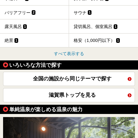
バリアフリー
サウナ
2
1
露天風呂
貸切風呂、個室風呂
1
1
絶景
格安（1,000円以下）
1
1
すべて表示する
いろいろな方法で探す
全国の施設から同じテーマで探す
滋賀県トップを見る
単純温泉が楽しめる温泉の魅力