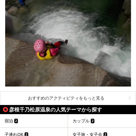
おすすめのアクティビティをもっと見る
彦根千乃松原温泉の人気テーマから探す
宿泊
カップル
2
2
子連れOK
女子旅・女子会
2
2