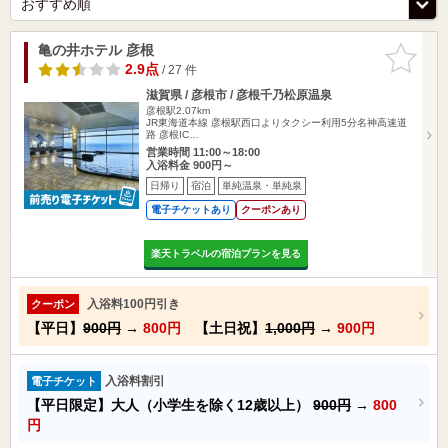
亀の井ホテル 彦根
お気に入
りに追加
2.9点
/ 27 件
滋賀県 / 彦根市 / 彦根千乃松原温泉
彦根駅2.07km
JR東海道本線 彦根駅西口よりタクシー利用5分名神高速道
路 彦根IC…
営業時間 11:00～18:00
入浴料金 900円～
日帰り
宿泊
単純温泉・単純泉
電子チケットあり
クーポンあり
楽天トラベルの宿泊プランを見る
入浴料100円引き
クーポン
【平日】
900円
→
800円
【土日祝】
1,000円
→
900円
入浴料割引
電子チケット
【平日限定】大人（小学生を除く12歳以上）
900円
→
800
円