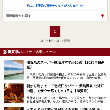
他にも3種類の電子チケットがあります
関連情報から探す
1
1
件中 1件～1件を表示
滋賀県のニフティ温泉ニュース
滋賀県のスーパー銭湯おすすめ15選 【2025年最新
版】
日本最大の湖・琵琶湖を抱え、本州の中央部に位置する滋賀
県。琵琶湖の面積は県土の約6分の1を占め、山地や森林部
分も多く、水と緑に恵まれています。古くから交通の要衝と
して栄え、県内には世界遺産の比叡山延暦寺、天守が国宝に
朝から晩まで！「北近江リゾート 天然温泉 北近江
指定されている彦根城、国の特別史跡の安土城跡など、多数
の湯」でサウナ尽くしの1日を【滋賀県】
の史跡があります。
今回は、滋賀県でおすすめのスーパー銭湯をご紹介します。
琵琶湖をはじめ、スキー場やキャンプ場など、豊かな自然が
琵琶湖の雄大な景色を眺めながら入れる施設もありますよ。
ある滋賀県長浜市。そんな環境の中で、格別のサウナ体験を
してみませんか？
元アイドルの若女将が迎える滋賀「宝船温泉 湯元