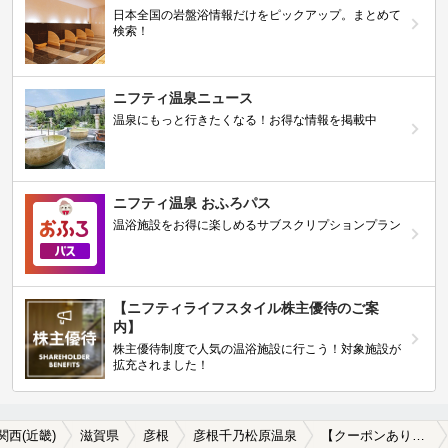
日本全国の岩盤浴情報だけをピックアップ。まとめて
検索！
ニフティ温泉ニュース
温泉にもっと行きたくなる！お得な情報を掲載中
ニフティ温泉 おふろパス
温浴施設をお得に楽しめるサブスクリプションプラン
【ニフティライフスタイル株主優待のご案
内】
株主優待制度で人気の温浴施設に行こう！対象施設が
拡充されました！
関西(近畿)
滋賀県
彦根
彦根千乃松原温泉
【クーポンあり】単純温泉が楽しめる彦根千乃松原温泉の温泉、日帰り温泉、スーパー銭湯おすすめ