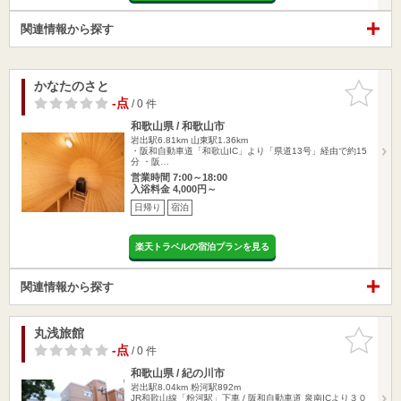
関連情報から探す
かなたのさと
お気に入
りに追加
-点
/ 0 件
和歌山県 / 和歌山市
岩出駅6.81km
山東駅1.36km
・阪和自動車道「和歌山IC」より「県道13号」経由で約15
分 ・阪…
営業時間 7:00～18:00
入浴料金 4,000円～
日帰り
宿泊
楽天トラベルの宿泊プランを見る
関連情報から探す
丸浅旅館
お気に入
りに追加
-点
/ 0 件
和歌山県 / 紀の川市
岩出駅8.04km
粉河駅892m
JR和歌山線「粉河駅」下車 / 阪和自動車道 泉南ICより３０