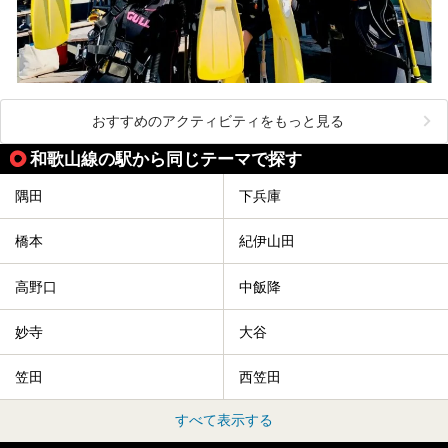
おすすめのアクティビティをもっと見る
和歌山線の駅から同じテーマで探す
隅田
下兵庫
橋本
紀伊山田
高野口
中飯降
妙寺
大谷
笠田
西笠田
すべて表示する