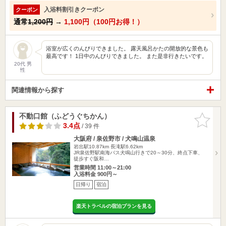
入浴料割引きクーポン
クーポン
通常
1,200円
→
1,100円（100円お得！）
浴室が広くのんびりできました。 露天風呂かたの開放的な景色も
最高です！ 1日中のんびりできました。 また是非行きたいです。
20代 男
性
関連情報から探す
不動口館（ふどうぐちかん）
お気に入
りに追加
3.4点
/ 39 件
大阪府 / 泉佐野市 / 犬鳴山温泉
岩出駅10.87km
長滝駅6.62km
JR泉佐野駅南海バス犬鳴山行きで20～30分、終点下車、
徒歩すぐ阪和…
営業時間 11:00～21:00
入浴料金 900円～
日帰り
宿泊
楽天トラベルの宿泊プランを見る