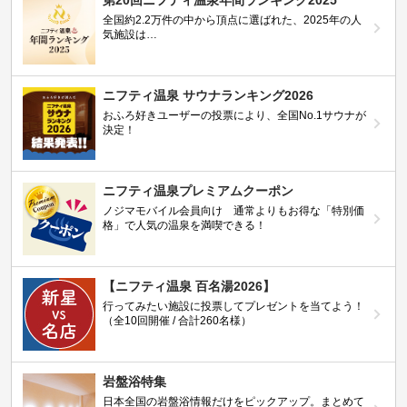
第20回ニフティ温泉年間ランキング2025
全国約2.2万件の中から頂点に選ばれた、2025年の人
気施設は…
ニフティ温泉 サウナランキング2026
おふろ好きユーザーの投票により、全国No.1サウナが
決定！
ニフティ温泉プレミアムクーポン
ノジマモバイル会員向け 通常よりもお得な「特別価
格」で人気の温泉を満喫できる！
【ニフティ温泉 百名湯2026】
行ってみたい施設に投票してプレゼントを当てよう！
（全10回開催 / 合計260名様）
岩盤浴特集
日本全国の岩盤浴情報だけをピックアップ。まとめて