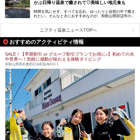
かぶ日帰り温泉で癒されて♡美味しい地元食も
そこで今回は、白浜温泉ビギナー向けの基本情報をご紹介し
提供元：大江戸温泉物語ホテルズ＆リゾーツ株式会社【P
ながら、おすすめの旅館・ホテルをお届けします。また、白
R】
時間を気にせず、すべてを忘れ、ゆったりと自然の中で癒さ
浜温泉を訪れるなら外せない観光スポットも合わせてご紹介
この記事は大江戸温泉物語Premium 白浜彩朝楽のPR記事で
れたい。そんなときにおすすめなのが、和歌山県田辺市の
します。
す。
「わたらせ温泉」です。現地にたどり着くまでの間も、道中
の豊かな山々を眺めながら、どんどん期待が膨らみますよ。
ニフティ温泉ニュースTOPへ
「わたらせ温泉」では、温泉に入れるだけではなく、地元の
特産品を使った食事をいただける「露天食堂」でお腹も満た
おすすめのアクティビティ情報
すことができます。ぜひチェックしてくださいね。
SALE！【早期割引 or グループ割引プランでお得に♪】初めての水
中世界へ！気軽に感動が味わえる体験ダイビング
和歌山県西牟婁郡白浜町臨海410-1