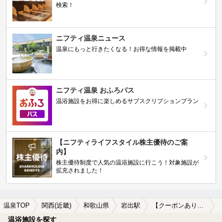
検索！
ニフティ温泉ニュース
温泉にもっと行きたくなる！お得な情報を掲載中
ニフティ温泉 おふろパス
温浴施設をお得に楽しめるサブスクリプションプラン
【ニフティライフスタイル株主優待のご案
内】
株主優待制度で人気の温浴施設に行こう！対象施設が
拡充されました！
温泉TOP
関西(近畿)
和歌山県
岩出駅
【クーポンあり】岩出駅近くの温泉宿・温泉旅館・ホテルおすすめ(2026年版)
温浴施設を探す