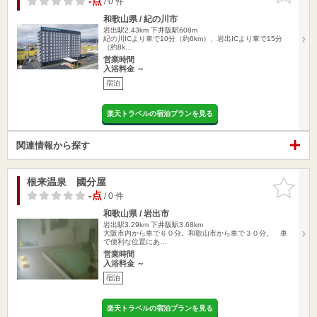
-点
/ 0 件
和歌山県 / 紀の川市
岩出駅2.43km
下井阪駅608m
紀の川ICより車で10分（約6km）、岩出ICより車で15分
（約8k…
営業時間
入浴料金 ～
宿泊
楽天トラベルの宿泊プランを見る
関連情報から探す
根来温泉 國分屋
お気に入
りに追加
-点
/ 0 件
和歌山県 / 岩出市
岩出駅3.29km
下井阪駅3.68km
大阪市内から車で６０分。和歌山市から車で３０分。 車
で便利な位置にあ…
営業時間
入浴料金 ～
宿泊
楽天トラベルの宿泊プランを見る