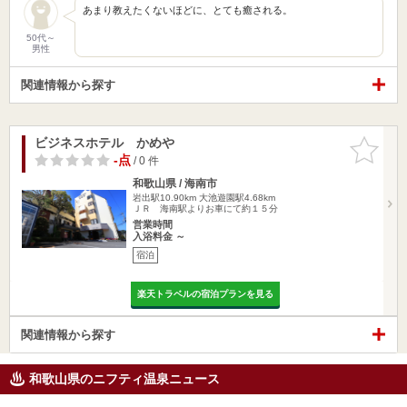
あまり教えたくないほどに、とても癒される。
50代～
男性
関連情報から探す
ビジネスホテル かめや
お気に入
りに追加
-点
/ 0 件
和歌山県 / 海南市
岩出駅10.90km
大池遊園駅4.68km
ＪＲ 海南駅よりお車にて約１５分
営業時間
入浴料金 ～
宿泊
楽天トラベルの宿泊プランを見る
関連情報から探す
和歌山県のニフティ温泉ニュース