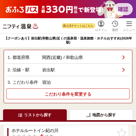
購入済チケットはこちら
ログイン
履歴
メニュー
【クーポンあり】岩出駅(和歌山県)近くの温泉宿・温泉旅館・ホテルおすすめ(2026年
版)
1. 都道府県
関西(近畿) / 和歌山県
2. 沿線・駅
岩出駅
3. こだわり条件
宿泊
こだわり条件を変更する
リストから探す
地図から探す
ホテルルートイン紀の川
お気に入
りに追加