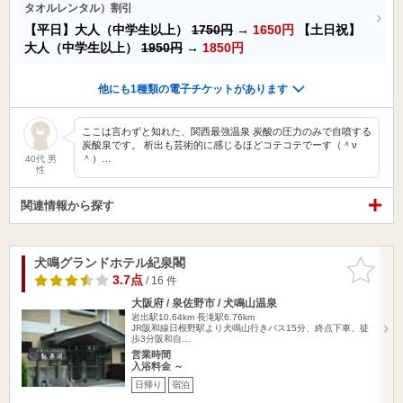
タオルレンタル）割引
【平日】大人（中学生以上）
1750円
→
1650円
【土日祝】
大人（中学生以上）
1950円
→
1850円
他にも1種類の電子チケットがあります
ここは言わずと知れた、関西最強温泉 炭酸の圧力のみで自噴する
炭酸泉です。 析出も芸術的に感じるほどコテコテでーす（＾ν
＾）…
40代 男
性
関連情報から探す
犬鳴グランドホテル紀泉閣
お気に入
りに追加
3.7点
/ 16 件
大阪府 / 泉佐野市 / 犬鳴山温泉
岩出駅10.64km
長滝駅6.76km
JR阪和線日根野駅より犬鳴山行きバス15分、終点下車、徒
歩3分阪和自…
営業時間
入浴料金 ～
日帰り
宿泊