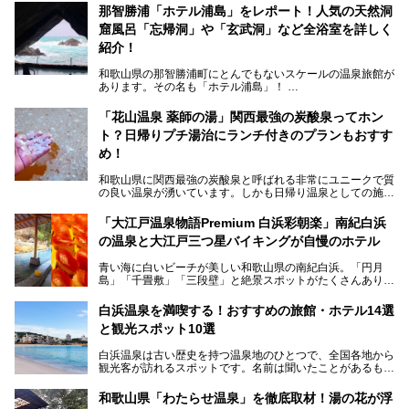
那智勝浦「ホテル浦島」をレポート！人気の天然洞
窟風呂「忘帰洞」や「玄武洞」など全浴室を詳しく
紹介！
和歌山県の那智勝浦町にとんでもないスケールの温泉旅館が
あります。その名も「ホテル浦島」！
4つの館に6ヵ所のお風呂、うち2ヵ所は巨大な天然洞窟温
泉。日本一長いエスカレーターで「本館」と「山上館」を結
「花山温泉 薬師の湯」関西最強の炭酸泉ってホン
び、海を一望する絶景も。
ト？日帰りプチ湯治にランチ付きのプランもおすす
6ヵ所のお風呂のうち5ヵ所までは日帰り入浴も可。可愛ら
め！
しいカメさんの形の送迎船「浦島丸」に乗っていざ、温泉の
湧く竜宮城へ！
和歌山県に関西最強の炭酸泉と呼ばれる非常にユニークで質
の良い温泉が湧いています。しかも日帰り温泉としての施設
───
が整っていて、宿泊までできるんです。名前は「花山温泉
提供元：那智勝浦町【PR】
薬師の湯」。朝一番のお風呂にはパリパリシャリシャリと膜
「大江戸温泉物語Premium 白浜彩朝楽」南紀白浜
この記事は那智勝浦町のPR記事です。
が張って、それを砕きながら入浴できるとか！
の温泉と大江戸三つ星バイキングが自慢のホテル
そんな驚きの「花山温泉」を取材してきました。釜飯などラ
青い海に白いビーチが美しい和歌山県の南紀白浜。「円月
ンチに人気のお食事処メニューも紹介しちゃいます！
島」「千畳敷」「三段壁」と絶景スポットがたくさんありま
す。もちろんいい温泉もたっぷり湧いていて、日本書紀に登
場する歴史の古さから日本三古湯の一つにも。
白浜温泉を満喫する！おすすめの旅館・ホテル14選
と観光スポット10選
そんな「南紀白浜温泉」の「大江戸温泉物語Premium 白浜
彩朝楽」で2025年9月から人気の「大江戸三つ星バイキン
白浜温泉は古い歴史を持つ温泉地のひとつで、全国各地から
グ」がスタートしました。温泉＆バイキング＆レジャースポ
観光客が訪れるスポットです。名前は聞いたことがあるもの
ットとしてのこのホテルの魅力をたっぷり体験してきたので
の、何県にある温泉地なのか、どのような泉質の温泉なの
早速紹介します！
か、実は知らない方も多いのではないでしょうか。
和歌山県「わたらせ温泉」を徹底取材！湯の花が浮
───