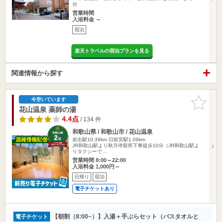
分
営業時間
入浴料金 ～
宿泊
楽天トラベルの宿泊プランを見る
関連情報から探す
お気に入
今空いています
りに追加
花山温泉 薬師の湯
4.4点
/ 134 件
和歌山県 / 和歌山市 / 花山温泉
岩出駅10.39km
日前宮駅1.06km
JR和歌山駅より秋月停留所下車徒歩10分（JR和歌山駅よ
りタクシーで…
営業時間 8:00～22:00
入浴料金 1,000円～
日帰り
宿泊
電子チケットあり
【朝割（8:00~）】入湯＋手ぶらセット（バスタオルと
電子チケット