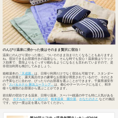
のんびり温泉に浸かった後はそのまま贅沢に宿泊！
温泉にのんびり浸かった後に、ついそのまま泊まりたくなることもありますよ
ね。宿泊できるお部屋付きの温泉なら、そんな時でも安心！温泉後はリラック
ス効果で、普段よりもぐっすり眠れるようになるとも言われていますので、是
非宿泊利用も検討してみましょう。
箱根湯本の
「天成園」
は、日帰り利用だけでなく宿泊も可能です。スタンダー
ドのお部屋と、露天風呂付きの豪華なお部屋が用意されているので、そのとき
の予算などに合わせ、ぴったりのお部屋を選ぶことができます。千葉県浦安市
の「
スパ＆ホテル 舞浜ユーラシア」
は、都心やテーマパークにも近く、和洋
様々な種類のお部屋から選ぶことができます。
岩出駅の宿泊できる温泉、日帰り温泉、スーパー銭湯の中でも特に人気がある
のは、
ホテルルートイン紀の川
、
根来温泉 國分屋
、
かなたのさと
などの施設
です。ぜひ一度は足を運んでみてください。