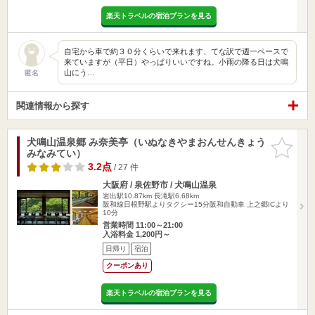
楽天トラベルの宿泊プランを見る
自宅から車で約３０分くらいで来れます、てな訳で週一ペースで
来ていますが（平日）やっぱりいいですね。小雨の降る日は犬鳴
山にう…
匿名
関連情報から探す
犬鳴山温泉郷 み奈美亭（いぬなきやまおんせんきょう
お気に入
みなみてい）
りに追加
3.2点
/ 27 件
大阪府 / 泉佐野市 / 犬鳴山温泉
岩出駅10.87km
長滝駅6.68km
阪和線日根野駅よりタクシー15分阪和自動車 上之郷ICより
10分
営業時間 11:00～21:00
入浴料金 1,200円～
日帰り
宿泊
クーポンあり
楽天トラベルの宿泊プランを見る