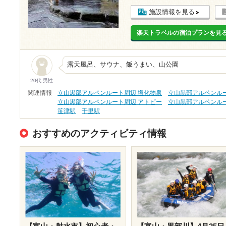
施設情報を見る
楽天トラベルの宿泊プランを見
露天風呂、サウナ、飯うまい、山公園
20代 男性
関連情報
立山黒部アルペンルート周辺 塩化物泉
立山黒部アルペンルー
立山黒部アルペンルート周辺 アトピー
立山黒部アルペンルー
笹津駅
千里駅
おすすめのアクティビティ情報