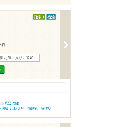
日帰り
宿泊
>
15件
お気に入りに追加
る
ト周辺 宿泊
周辺 子連れOK
楡原駅
笹津駅