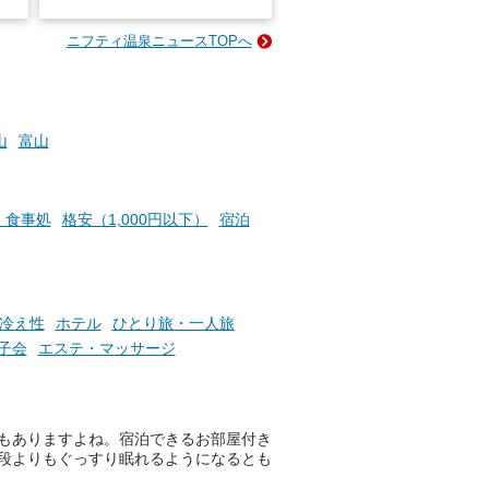
026」が開催されます！
ニフティ温泉ニュースTOPへ
成分
2026年8月1日（土）～8月31
かつ
日（月）までの開催期間中は、
いで
サウナ飯やサウナドリンク、岩
盤浴の利用などで「万葉サウナ
札」を集めることで、オリジナ
山
富山
か
ルグッズや無料券などの特典と
素塩
交換可能。
て
け流
さらに、各館ではアロマロウリ
・食事処
格安（1,000円以下）
宿泊
つ
ュやアウフグースなど、サウナ
施設
好きにはたまらない多彩なイベ
ントも予定されています。ぜひ
チェックしてください！
冷え性
ホテル
ひとり旅・一人旅
───
子会
エステ・マッサージ
提供元：万葉倶楽部株式会社
【PR】
この記事は万葉倶楽部株式会社
！
のPR記事です。
もありますよね。宿泊できるお部屋付き
段よりもぐっすり眠れるようになるとも