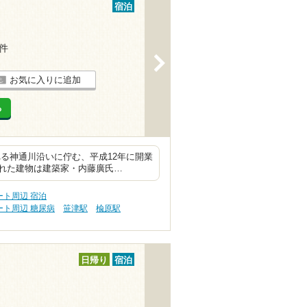
宿泊
1件
>
お気に入りに追加
る
る神通川沿いに佇む、平成12年に開業
れた建物は建築家・内藤廣氏…
ト周辺 宿泊
ト周辺 糖尿病
笹津駅
楡原駅
日帰り
宿泊