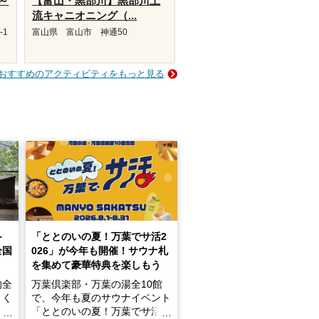
～
【富山・黒部川】黒部川上
流キャニオニング（...
-1
富山県 富山市 神通50
おすすめのアクティビティをもっと見る
～
「ととのいの夏！万葉でサ活2
全国
026」が今年も開催！サウナ札
を集めて豪華特典を楽しもう
的全
万葉倶楽部・万葉の湯全10館
きく
で、今年も夏のサウナイベント
炭酸
「ととのいの夏！万葉でサ活2