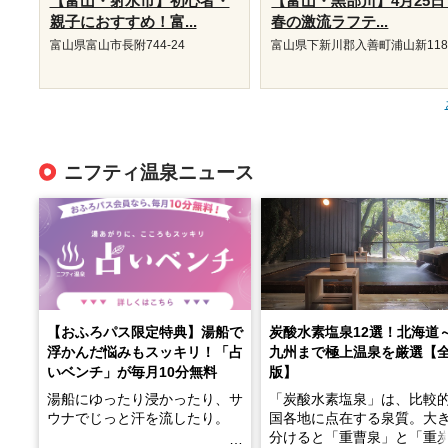
【富山・射水市】初心者・
【富山・黒部川】4月25日
親子におすすめ！富...
春の激流ラフテ...
富山県富山市長附744-24
富山県下新川郡入善町浦山新118
ニフティ温泉ニュース
【おふろパス限定特典】湯船で
炭酸水素塩泉12選！北海道
浮かんだ悩みもスッキリ！「占
九州まで極上温泉を厳選【
いベンチ」が毎月10分無料
版】
湯船にゆったり浸かったり、サ
「炭酸水素塩泉」は、比較
ウナでじっと汗を流したり。
国各地に点在する泉質。大
分けると「重曹泉」と「重