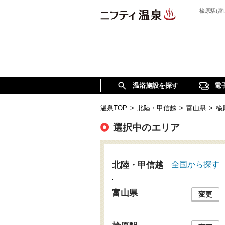
楡原駅(
温浴施設を探す
電
温泉TOP
>
北陸・甲信越
>
富山県
>
楡
選択中のエリア
全国から探す
北陸・甲信越
富山県
変更