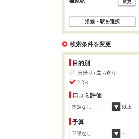
楡原駅
変更
沿線・駅を選択
検索条件を変更
目的別
日帰り / 立ち寄り
宿泊
口コミ評価
指定なし
以上
予算
下限なし
～