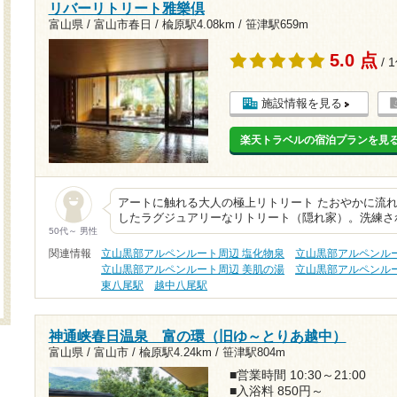
リバーリトリート雅樂倶
富山県 / 富山市春日 /
楡原駅4.08km
/
笹津駅659m
5.0 点
/ 
施設情報を見る
楽天トラベルの宿泊プランを見
アートに触れる大人の極上リトリート たおやかに流れ
したラグジュアリーなリトリート（隠れ家）。洗練さ
50代～ 男性
関連情報
立山黒部アルペンルート周辺 塩化物泉
立山黒部アルペンルー
立山黒部アルペンルート周辺 美肌の湯
立山黒部アルペンルー
東八尾駅
越中八尾駅
神通峡春日温泉 富の環（旧ゆ～とりあ越中）
富山県 / 富山市 /
楡原駅4.24km
/
笹津駅804m
■営業時間 10:30～21:00
■入浴料 850円～