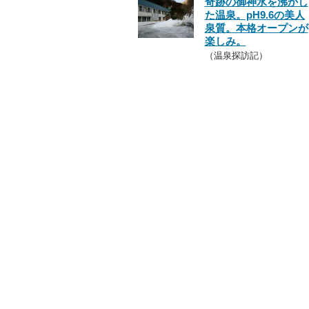
奇跡の御神水を沸かし
た温泉。pH9.6の美人
泉質。本格オープンが
楽しみ。
（温泉探訪記）