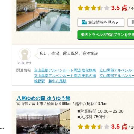
3.5 点
/ 
施設情報を見る
楽天トラベルの宿泊プランを見
広い、壺湯、露天風呂、宿泊施設
20代 男性
関連情報
立山黒部アルペンルート周辺 塩化物泉
立山黒部アルペンルー
立山黒部アルペンルート周辺 美肌の湯
立山黒部アルペンルー
楡原駅
越中八尾駅
八尾ゆめの森 ゆうゆう館
富山県 / 富山市 /
楡原駅8.89km
/
越中八尾駅2.37km
■営業時間 10:00～22:00
■入浴料 750円～
3.5 点
/ 