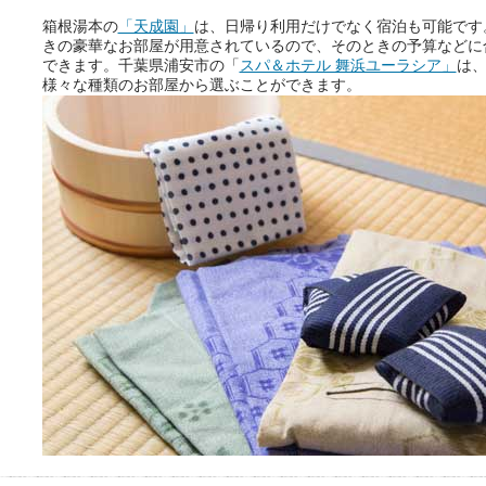
箱根湯本の
「天成園」
は、日帰り利用だけでなく宿泊も可能です
きの豪華なお部屋が用意されているので、そのときの予算などに
できます。千葉県浦安市の「
スパ＆ホテル 舞浜ユーラシア」
は
おふろパス会員様なら、この特
様々な種類のお部屋から選ぶことができます。
別なひとときを「毎月10分無
料」でご利用いただけます。
お湯で体がほぐれたら、次は占
い師さんとお話しして、心もほ
ぐしてみませんか？