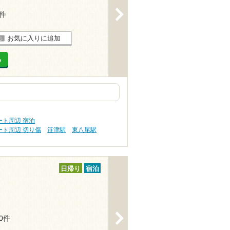
>
4件
お気に入りに追加
る
ト周辺 宿泊
ト周辺 切り傷
笹津駅
東八尾駅
日帰り
宿泊
>
10件