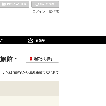
お気に入りの温泉
最近の履歴
ログイン
ID作成
グ
岩盤浴
泉旅館・
地図から探す
ージでは楡原駅から直線距離で近い順で
。