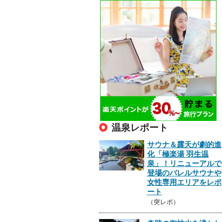
温泉レポート
サウナ＆露天が劇的進
化「極楽湯 羽生温
泉」！リニューアルで
登場のバレルサウナや
女性専用エリアをレポ
ート
（突レポ）