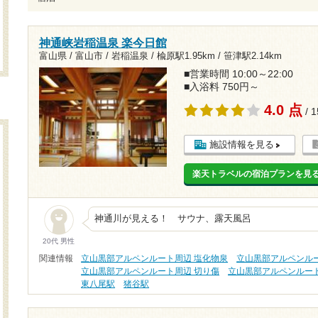
神通峡岩稲温泉 楽今日館
富山県 / 富山市 / 岩稲温泉 /
楡原駅1.95km
/
笹津駅2.14km
■営業時間 10:00～22:00
■入浴料 750円～
4.0 点
/ 
施設情報を見る
楽天トラベルの宿泊プランを見
神通川が見える！ サウナ、露天風呂
20代 男性
関連情報
立山黒部アルペンルート周辺 塩化物泉
立山黒部アルペンルー
立山黒部アルペンルート周辺 切り傷
立山黒部アルペンルート
東八尾駅
猪谷駅