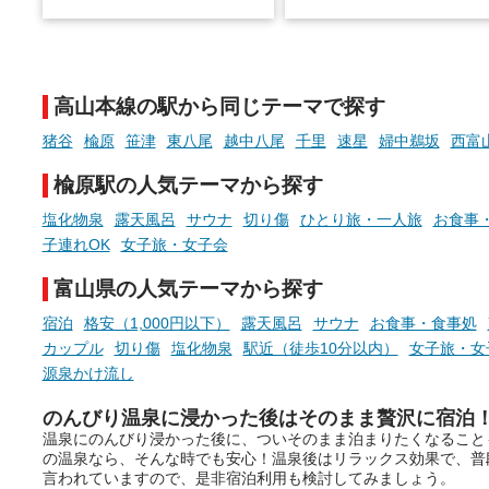
土類泉」に分かれます。
そんな「一人でぼんやり過ごす
また硫黄や鉄分などの特殊
時間」、ふだん後回しにしてい
が混ざり合うことで、複雑
た「これからのこと」や「ちょ
多様な個性を持つことも多
高山本線の駅から同じテーマで探す
っとした悩み」が、頭に浮かん
す。
でくることはありませんか？
猪谷
楡原
笹津
東八尾
越中八尾
千里
速星
婦中鵜坂
西富
今回は筆者自ら入浴した中
ら、日本各地にある炭酸水
楡原駅の人気テーマから探す
泉を12施設セレクト。すべ
お風呂でリラックスしているか
日帰り入浴可能で、源泉か
塩化物泉
露天風呂
サウナ
切り傷
ひとり旅・一人旅
お食事
らこそ向き合える、大切な自分
しと泉質の良さにこだわり
子連れOK
女子旅・女子会
の本音。
つ、万人におすすめしたい
を厳選しました。
富山県の人気テーマから探す
そんな心のつぶやきを、湯あが
りの温まった心のまま相談でき
宿泊
格安（1,000円以下）
露天風呂
サウナ
お食事・食事処
たら素敵ですよね。
カップル
切り傷
塩化物泉
駅近（徒歩10分以内）
女子旅・女
源泉かけ流し
のんびり温泉に浸かった後はそのまま贅沢に宿泊
ニフティ温泉の「占いベンチ」
温泉にのんびり浸かった後に、ついそのまま泊まりたくなること
は、そんなあなたの心のつぶや
の温泉なら、そんな時でも安心！温泉後はリラックス効果で、普
きをプロの占い師に相談するこ
言われていますので、是非宿泊利用も検討してみましょう。
とができるサービスです。