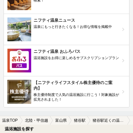
検索！
ニフティ温泉ニュース
温泉にもっと行きたくなる！お得な情報を掲載中
ニフティ温泉 おふろパス
温浴施設をお得に楽しめるサブスクリプションプラン
【ニフティライフスタイル株主優待のご案
内】
株主優待制度で人気の温浴施設に行こう！対象施設が
拡充されました！
温泉TOP
北陸・甲信越
富山県
猪谷駅
猪谷駅近くの温泉宿・温泉旅館・ホテルおすすめ(2026年版)
温浴施設を探す