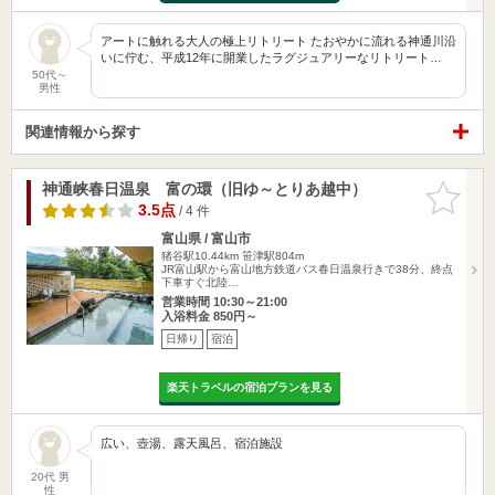
アートに触れる大人の極上リトリート たおやかに流れる神通川沿
いに佇む、平成12年に開業したラグジュアリーなリトリート…
50代～
男性
関連情報から探す
神通峡春日温泉 富の環（旧ゆ～とりあ越中）
お気に入
りに追加
3.5点
/ 4 件
富山県 / 富山市
猪谷駅10.44km
笹津駅804m
JR富山駅から富山地方鉄道バス春日温泉行きで38分、終点
下車すぐ北陸…
営業時間 10:30～21:00
入浴料金 850円～
日帰り
宿泊
楽天トラベルの宿泊プランを見る
広い、壺湯、露天風呂、宿泊施設
20代 男
性