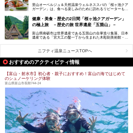
大浴場・露天風呂を、宿泊して体験してきたので詳しくレポ
里山オーベルジュ＆天然温泉ウェルネススパの「桜ヶ池クア
ートしたいと思います。
ガーデン」は、食べる楽しみのために訪れるリピーターも多
い温泉です。館内のレストラン「ジョウハナーレ」では、
月、水はフレンチ、火、木は和食、土日はその両方がランチ
健康・美食・歴史の2日間「桜ヶ池クアガーデン」
とディナーで味わえます。オリジナルのスイーツも評判で
の極上旅 －歴史の旅 世界遺産「五箇山」－
す。
富山県南砺市は世界遺産である五箇山の合掌造り集落、日本
そんな「桜ヶ池クアガーデン」に宿泊して、食を満喫してき
遺産である「宮大工の鑿一丁から生まれた木彫刻美術館・井
たのでじっくりご紹介します！
波」、ユネスコ無形文化遺産 城端曳山祭で知られる越中の
小京都・城端と、とても魅力的な観光スポットがたくさんあ
ります。
ニフティ温泉ニュースTOPへ
城端の郊外に建つ里山オーベルジュ＆温泉ウェルネススパ
おすすめのアクティビティ情報
「桜ヶ池クアガーデン」に泊まって、歴史の旅にお出かけし
てみませんか？
【富山・射水市】初心者・親子におすすめ！富山の海ではじめて
のシュノーケリング体験
富山県富山市長附744-24