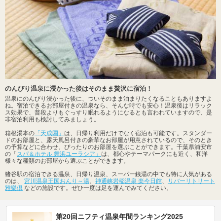
のんびり温泉に浸かった後はそのまま贅沢に宿泊！
温泉にのんびり浸かった後に、ついそのまま泊まりたくなることもありますよ
ね。宿泊できるお部屋付きの温泉なら、そんな時でも安心！温泉後はリラック
ス効果で、普段よりもぐっすり眠れるようになるとも言われていますので、是
非宿泊利用も検討してみましょう。
箱根湯本の
「天成園」
は、日帰り利用だけでなく宿泊も可能です。スタンダー
ドのお部屋と、露天風呂付きの豪華なお部屋が用意されているので、そのとき
の予算などに合わせ、ぴったりのお部屋を選ぶことができます。千葉県浦安市
の「
スパ＆ホテル 舞浜ユーラシア」
は、都心やテーマパークにも近く、和洋
様々な種類のお部屋から選ぶことができます。
猪谷駅の宿泊できる温泉、日帰り温泉、スーパー銭湯の中でも特に人気がある
のは、
宮川温泉王国おんり～湯
、
神通峡岩稲温泉 楽今日館
、
リバーリトリート
雅樂倶
などの施設です。ぜひ一度は足を運んでみてください。
第20回ニフティ温泉年間ランキング2025