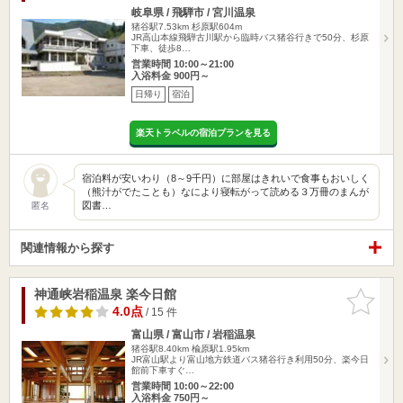
岐阜県 / 飛騨市 / 宮川温泉
猪谷駅7.53km
杉原駅604m
JR高山本線飛騨古川駅から臨時バス猪谷行きで50分、杉原
下車、徒歩8…
営業時間 10:00～21:00
入浴料金 900円～
日帰り
宿泊
楽天トラベルの宿泊プランを見る
宿泊料が安いわり（8～9千円）に部屋はきれいで食事もおいしく
（熊汁がでたことも）なにより寝転がって読める３万冊のまんが
図書…
匿名
関連情報から探す
神通峡岩稲温泉 楽今日館
お気に入
りに追加
4.0点
/ 15 件
富山県 / 富山市 / 岩稲温泉
猪谷駅8.40km
楡原駅1.95km
JR富山駅より富山地方鉄道バス猪谷行き利用50分、楽今日
館前下車すぐ…
営業時間 10:00～22:00
入浴料金 750円～