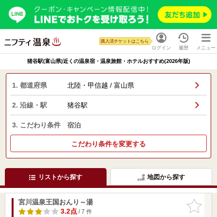
購入済チケットはこちら
ログイン
履歴
メニュー
猪谷駅(富山県)近くの温泉宿・温泉旅館・ホテルおすすめ(2026年版)
1. 都道府県
北陸・甲信越 / 富山県
2. 沿線・駅
猪谷駅
3. こだわり条件
宿泊
こだわり条件を変更する
リストから探す
地図から探す
宮川温泉王国おんり～湯
お気に入
りに追加
3.2点
/ 7 件