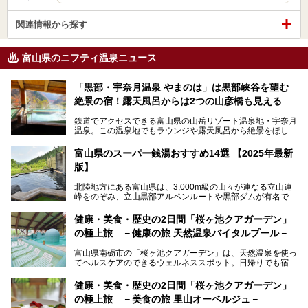
関連情報から探す
富山県のニフティ温泉ニュース
「黒部・宇奈月温泉 やまのは」は黒部峡谷を望む
絶景の宿！露天風呂からは2つの山彦橋も見える
鉄道でアクセスできる富山県の山岳リゾート温泉地・宇奈月
温泉。この温泉地でもラウンジや露天風呂から絶景をほしい
ままにする絶好の地に建つ宿がORIX HOTELS & RESORTS
の「黒部・宇奈月温泉 やまのは」。
富山県のスーパー銭湯おすすめ14選 【2025年最新
版】
自慢の眺望、温泉、居心地の良い客室、ビュッフェ式の食事
など、実際に泊まってみた体験を中心に詳しく紹介しちゃい
北陸地方にある富山県は、3,000m級の山々が連なる立山連
ます。日常から少し離れて、山懐で自然に癒されたいと思う
峰をのぞみ、立山黒部アルペンルートや黒部ダムが有名で
方にぴったりの温泉です。冬なら雪景色も絵になりますよ。
す。また、氷見港をはじめとする富山湾に揚がる、きときと
の（新鮮な）海の幸も見逃せません！
───
健康・美食・歴史の2日間「桜ヶ池クアガーデン」
提供元：オリックス・ホテルマネジメント株式会社【PR】
の極上旅 －健康の旅 天然温泉バイタルプール－
北陸新幹線が開業し、実は東京からも2時間ほどでアクセス
この記事は黒部・宇奈月温泉 やまのはのPR記事です。
できる富山県の、おすすめスーパー銭湯をご紹介します。質
富山県南砺市の「桜ヶ池クアガーデン」は、天然温泉を使っ
のいい天然温泉が豊富で、すぐにでも出かけたくなる施設が
てヘルスケアのできるウェルネススポット。日帰りでも宿泊
満載ですよ。
でも天然温泉バイタルプールやサウナ、露天風呂を利用でき
るので、ゆったり楽しみながら美しく健康に。
健康・美食・歴史の2日間「桜ヶ池クアガーデン」
の極上旅 －美食の旅 里山オーベルジュ－
そんな「桜ヶ池クアガーデン」の天然温泉バイタルプールと