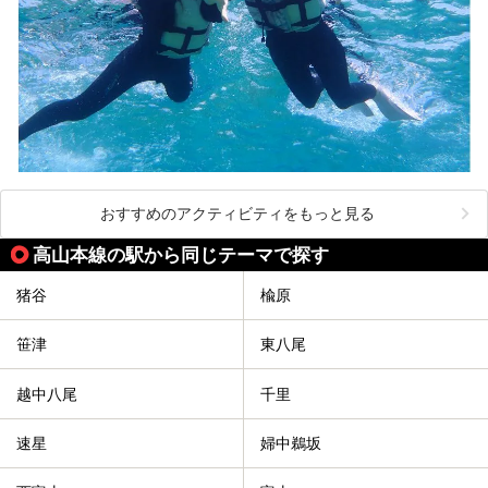
おすすめのアクティビティをもっと見る
高山本線の駅から同じテーマで探す
猪谷
楡原
笹津
東八尾
越中八尾
千里
速星
婦中鵜坂