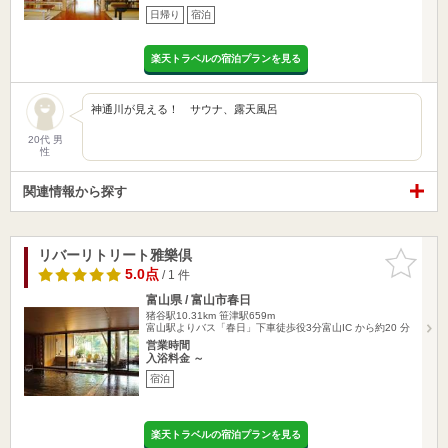
日帰り
宿泊
楽天トラベルの宿泊プランを見る
神通川が見える！ サウナ、露天風呂
20代 男
性
関連情報から探す
リバーリトリート雅樂倶
お気に入
りに追加
5.0点
/ 1 件
富山県 / 富山市春日
猪谷駅10.31km
笹津駅659m
富山駅よりバス「春日」下車徒歩役3分富山IC から約20 分
営業時間
入浴料金 ～
宿泊
楽天トラベルの宿泊プランを見る