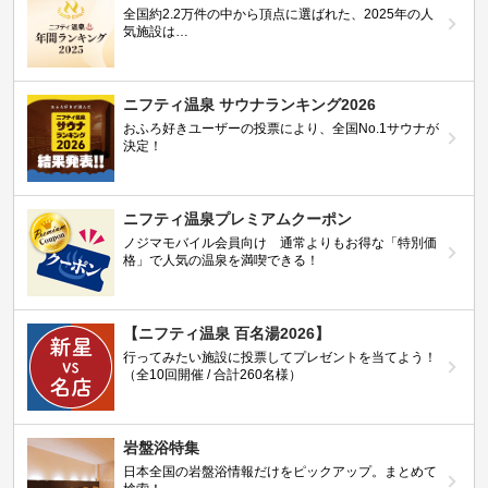
全国約2.2万件の中から頂点に選ばれた、2025年の人
気施設は…
ニフティ温泉 サウナランキング2026
おふろ好きユーザーの投票により、全国No.1サウナが
決定！
ニフティ温泉プレミアムクーポン
ノジマモバイル会員向け 通常よりもお得な「特別価
格」で人気の温泉を満喫できる！
【ニフティ温泉 百名湯2026】
行ってみたい施設に投票してプレゼントを当てよう！
（全10回開催 / 合計260名様）
岩盤浴特集
日本全国の岩盤浴情報だけをピックアップ。まとめて