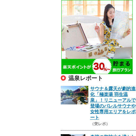
温泉レポート
サウナ＆露天が劇的進
化「極楽湯 羽生温
泉」！リニューアルで
登場のバレルサウナや
女性専用エリアをレポ
ート
（突レポ）