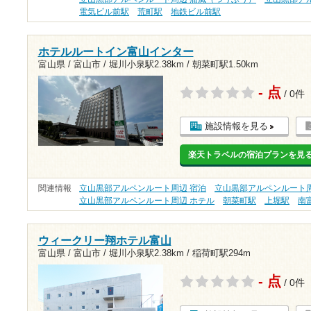
電気ビル前駅
荒町駅
地鉄ビル前駅
ホテルルートイン富山インター
富山県 / 富山市 /
堀川小泉駅2.38km
/
朝菜町駅1.50km
- 点
/ 0件
施設情報を見る
楽天トラベルの宿泊プランを見
関連情報
立山黒部アルペンルート周辺 宿泊
立山黒部アルペンルート周
立山黒部アルペンルート周辺 ホテル
朝菜町駅
上堀駅
南
ウィークリー翔ホテル富山
富山県 / 富山市 /
堀川小泉駅2.38km
/
稲荷町駅294m
- 点
/ 0件