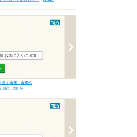
宿泊
>
お気に入りに追加
る
辺 お食事・食事処
富山駅
大町駅
宿泊
>