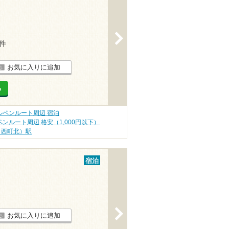
>
1件
お気に入りに追加
る
ルペンルート周辺 宿泊
ンルート周辺 格安（1,000円以下）
（西町北）駅
宿泊
>
お気に入りに追加