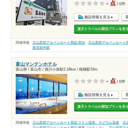
- 点
/ 0件
施設情報を見る
楽天トラベルの宿泊プランを見
関連情報
立山黒部アルペンルート周辺 宿泊
立山黒部アルペンルート周
新庄田中駅
富山マンテンホテル
富山県 / 富山市 /
堀川小泉駅2.18km
/
桜橋駅33m
- 点
/ 0件
施設情報を見る
楽天トラベルの宿泊プランを見
関連情報
立山黒部アルペンルート周辺 ラドン温泉、ラジウム温泉
立
立山黒部アルペンルート周辺 痛風（つうふう）
立山黒部ア