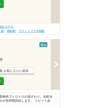
る
辺 ホテル
）駅
西町駅
グランドプラザ前駅
宿泊
6件
>
お気に入りに追加
る
茶褐色でトロトロの湯ざわり。化粧水
カが長時間持続します。 リピート必…