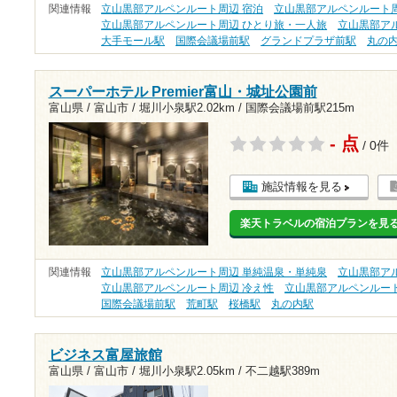
関連情報
立山黒部アルペンルート周辺 宿泊
立山黒部アルペンルート周
立山黒部アルペンルート周辺 ひとり旅・一人旅
立山黒部ア
大手モール駅
国際会議場前駅
グランドプラザ前駅
丸の
スーパーホテル Premier富山・城址公園前
富山県 / 富山市 /
堀川小泉駅2.02km
/
国際会議場前駅215m
- 点
/ 0件
施設情報を見る
楽天トラベルの宿泊プランを見
関連情報
立山黒部アルペンルート周辺 単純温泉・単純泉
立山黒部ア
立山黒部アルペンルート周辺 冷え性
立山黒部アルペンルート
国際会議場前駅
荒町駅
桜橋駅
丸の内駅
ビジネス富屋旅館
富山県 / 富山市 /
堀川小泉駅2.05km
/
不二越駅389m