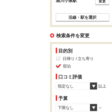
堀川小泉駅
変更
沿線・駅を選択
検索条件を変更
目的別
日帰り / 立ち寄り
宿泊
口コミ評価
指定なし
以上
予算
下限なし
～