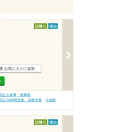
日帰り
宿泊
>
お気に入りに追加
る
辺 お食事・食事処
辺 24時間営業、深夜営業
大泉駅
日帰り
宿泊