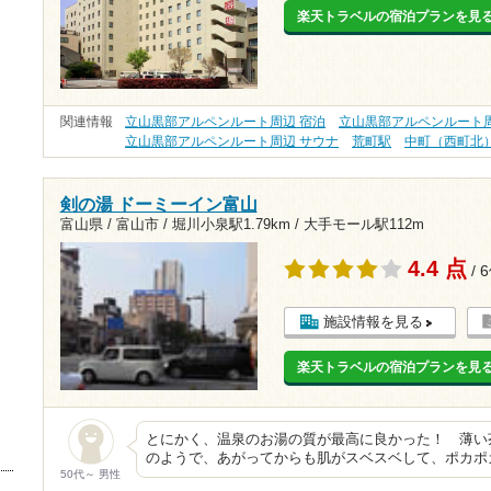
楽天トラベルの宿泊プランを見
関連情報
立山黒部アルペンルート周辺 宿泊
立山黒部アルペンルート周
立山黒部アルペンルート周辺 サウナ
荒町駅
中町（西町北
剣の湯 ドーミーイン富山
富山県 / 富山市 /
堀川小泉駅1.79km
/
大手モール駅112m
4.4 点
/ 
施設情報を見る
楽天トラベルの宿泊プランを見
とにかく、温泉のお湯の質が最高に良かった！ 薄い
のようで、あがってからも肌がスベスベして、ポカポ
50代～ 男性