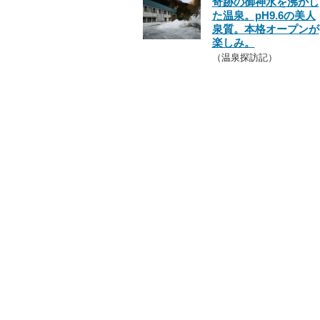
奇跡の御神水を沸かし
た温泉。pH9.6の美人
泉質。本格オープンが
楽しみ。
（温泉探訪記）