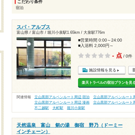
こだわり条件
宿泊
スパ・アルプス
富山県 / 富山市 /
堀川小泉駅1.65km
/
大泉駅776m
■営業時間 0:00～24:00
■入浴料 2,000円～
- 点
/ 0件
施設情報を見る
楽天トラベルの宿泊プランを見
関連情報
立山黒部アルペンルート周辺 宿泊
立山黒部アルペンルート周
立山黒部アルペンルート周辺 漫画
立山黒部アルペンルート周
不二越駅
大町駅
堀川小泉駅
天然温泉 富山 剱の湯 御宿 野乃（ドーミー
インチェーン）