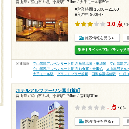
富山県 / 富山市 /
堀川小泉駅1.71km
/
大手モール駅59m
■営業時間 15:00～21:00
■入浴料 900円～
3.0 点
/ 
施設情報を見る
楽天トラベルの宿泊プランを見
関連情報
立山黒部アルペンルート周辺 単純温泉・単純泉
立山黒部ア
立山黒部アルペンルート周辺 お食事・食事処
立山黒部アルペ
大手モール駅
グランドプラザ前駅
国際会議場前駅
中町
ホテルアルファーワン富山荒町
富山県 / 富山市 /
堀川小泉駅1.74km
/
荒町駅81m
- 点
/ 0件
施設情報を見る