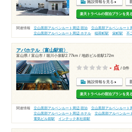
施設情報を見る
楽天トラベルの宿泊プランを見
関連情報
立山黒部アルペンルート周辺 宿泊
立山黒部アルペンルート周
立山黒部アルペンルート周辺 ホテル
稲荷町駅
栄町駅
不
アパホテル〈富山駅前〉
富山県 / 富山市 /
堀川小泉駅2.77km
/
地鉄ビル前駅172m
- 点
/ 0件
施設情報を見る
楽天トラベルの宿泊プランを見
関連情報
立山黒部アルペンルート周辺 宿泊
立山黒部アルペンルート周
立山黒部アルペンルート周辺 ホテル
立山黒部アルペンルート
電気ビル前駅
インテック本社前駅