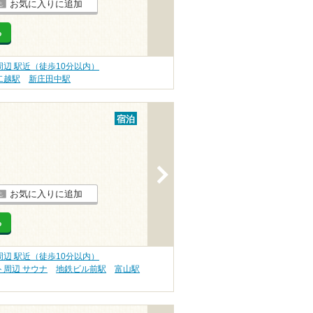
お気に入りに追加
る
辺 駅近（徒歩10分以内）
二越駅
新庄田中駅
宿泊
>
お気に入りに追加
る
辺 駅近（徒歩10分以内）
周辺 サウナ
地鉄ビル前駅
富山駅