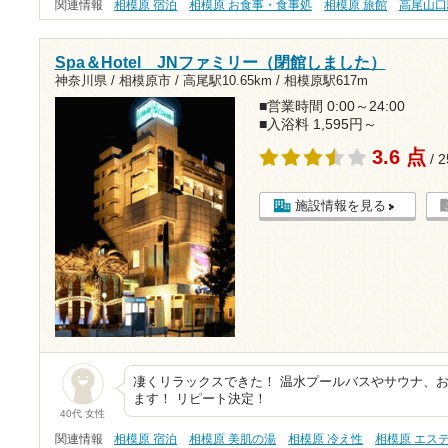
関連情報
相模原 宿泊
相模原 お食事・食事処
相模原 旅館
高尾山口
Spa＆Hotel JNファミリー（閉館しました）
神奈川県 / 相模原市 /
高尾駅10.65km
/
相模原駅617m
■営業時間 0:00～24:00
■入浴料 1,595円～
3.6 点
/ 
施設情報を見る
凄くリラックスできた！ 温水プールバスやサウナ、
ます！ リピート決定！
40代 女性
関連情報
相模原 宿泊
相模原 美肌の湯
相模原 冷え性
相模原 エス