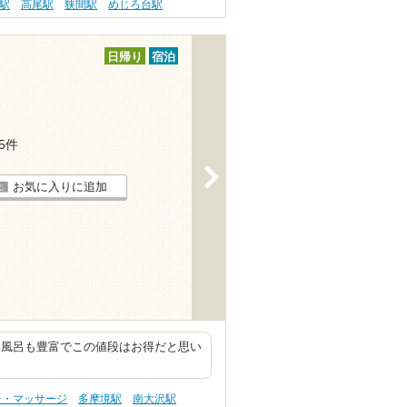
駅
高尾駅
狭間駅
めじろ台駅
日帰り
宿泊
25件
>
お気に入りに追加
お風呂も豊富でこの値段はお得だと思い
テ・マッサージ
多摩境駅
南大沢駅