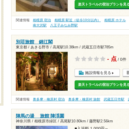
楽天トラベルの宿泊プランを見
関連情報
相模原 宿泊
相模原 駅近（徒歩10分以内）
相模原 ホテル
南大沢駅
八王子みなみ野駅
別荘旅館 錦江閣
東京都 / あきる野市 /
高尾駅10.38km
/
武蔵五日市駅785m
- 点
/ 0件
施設情報を見る
楽天トラベルの宿泊プランを見
関連情報
奥多摩・檜原村 宿泊
奥多摩・檜原村 旅館
武蔵五日市駅
陣馬の湯 旅館 陣渓園
神奈川県 / 相模原市緑区 /
高尾駅10.80km
/
藤野駅2.56km
■入浴料 1,000円～