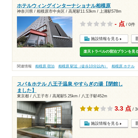
ホテルウィングインターナショナル相模原
神奈川県 / 相模原市中央区 /
高尾駅11.53km
/
上溝駅578m
- 点
/ 0件
施設情報を見る
楽天トラベルの宿泊プランを見
関連情報
相模原 宿泊
相模原 駅近（徒歩10分以内）
相模原 ホテル
スパ＆ホテル 八王子温泉 やすらぎの湯【閉館し
ました】
東京都 / 八王子市 /
高尾駅5.25km
/
八王子駅452m
3.3 点
/ 
施設情報を見る