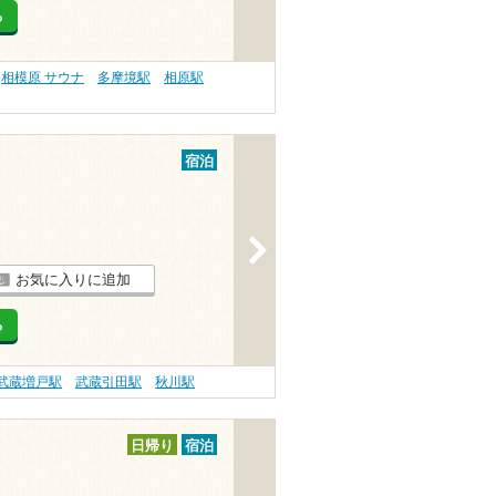
る
相模原 サウナ
多摩境駅
相原駅
宿泊
>
お気に入りに追加
る
武蔵増戸駅
武蔵引田駅
秋川駅
日帰り
宿泊