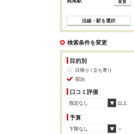
高尾駅
変更
沿線・駅を選択
検索条件を変更
目的別
日帰り / 立ち寄り
宿泊
口コミ評価
指定なし
以上
予算
下限なし
～