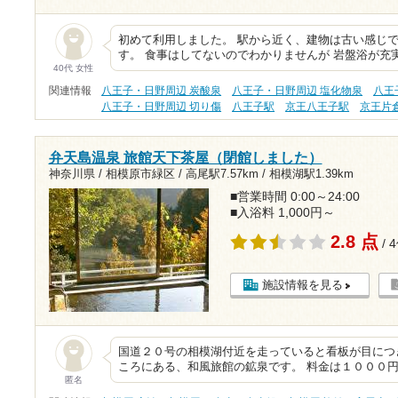
初めて利用しました。 駅から近く、建物は古い感じ
す。 食事はしてないのでわかりませんが 岩盤浴が充
40代 女性
関連情報
八王子・日野周辺 炭酸泉
八王子・日野周辺 塩化物泉
八王
八王子・日野周辺 切り傷
八王子駅
京王八王子駅
京王片
弁天島温泉 旅館天下茶屋（閉館しました）
神奈川県 / 相模原市緑区 /
高尾駅7.57km
/
相模湖駅1.39km
■営業時間 0:00～24:00
■入浴料 1,000円～
2.8 点
/ 
施設情報を見る
国道２０号の相模湖付近を走っていると看板が目につ
ころにある、和風旅館の鉱泉です。 料金は１０００
匿名