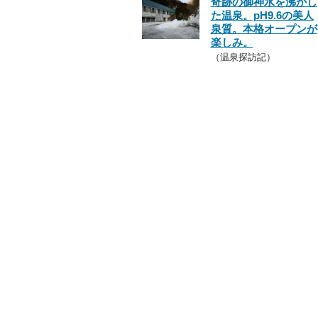
奇跡の御神水を沸かし
た温泉。pH9.6の美人
泉質。本格オープンが
楽しみ。
（温泉探訪記）