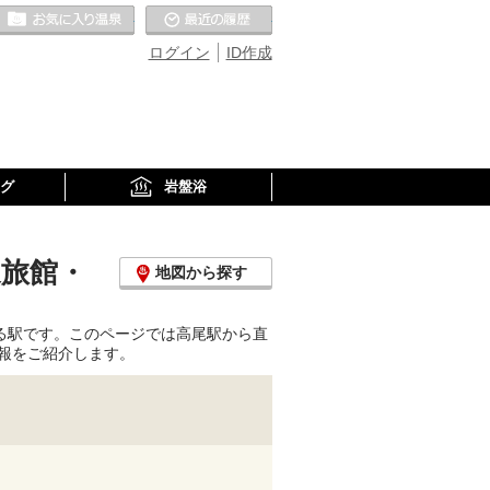
お気に入りの温泉
最近の履歴
ログイン
ID作成
グ
岩盤浴
泉旅館・
地図から探す
る駅です。このページでは高尾駅から直
報をご紹介します。