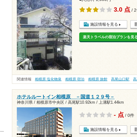
3.0 点
/ 
施設情報を見る
楽天トラベルの宿泊プランを見
関連情報
相模原 塩化物泉
相模原 宿泊
相模原 旅館
高尾山口駅
高
ホテルルートイン相模原 －国道１２９号－
神奈川県 / 相模原市中央区 /
高尾駅10.92km
/
上溝駅1.44km
- 点
/ 0件
施設情報を見る