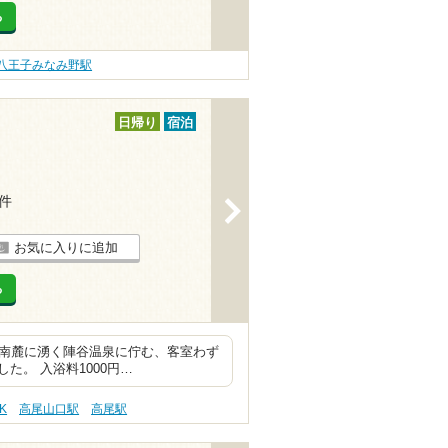
る
八王子みなみ野駅
日帰り
宿泊
2件
>
お気に入りに追加
る
の南麓に湧く陣谷温泉に佇む、客室わず
。 入浴料1000円…
K
高尾山口駅
高尾駅