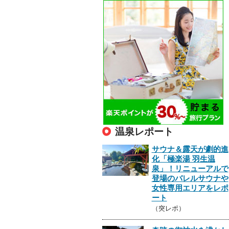
温泉レポート
サウナ＆露天が劇的進
化「極楽湯 羽生温
泉」！リニューアルで
登場のバレルサウナや
女性専用エリアをレポ
ート
（突レポ）