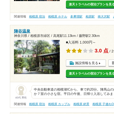
楽天トラベルの宿泊プランを見
関連情報
相模原 宿泊
相模原 ホテル
多摩境駅
相原駅
南大沢駅
陣谷温泉
神奈川県 / 相模原市緑区 /
高尾駅11.13km
/
藤野駅2.30km
■入浴料 1,000円～
3.0 点
/ 
施設情報を見る
楽天トラベルの宿泊プランを見
中央自動車道の相模湖ICから、車で約20分。陣馬山
か７室の小さな宿。平日の午後、日帰り入浴してみました
40代 男性
関連情報
相模原 宿泊
相模原 カップル
相模原 絶景
相模原 子連れO