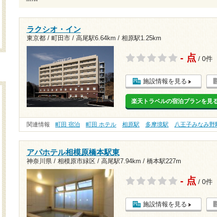
ラクシオ・イン
東京都 / 町田市 /
高尾駅6.64km
/
相原駅1.25km
- 点
/ 0件
施設情報を見る
楽天トラベルの宿泊プランを見
関連情報
町田 宿泊
町田 ホテル
相原駅
多摩境駅
八王子みなみ野
アパホテル相模原橋本駅東
神奈川県 / 相模原市緑区 /
高尾駅7.94km
/
橋本駅227m
- 点
/ 0件
施設情報を見る