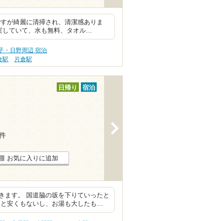
ですが綺麗に清掃され、清潔感ありま
実していて、水も無料、タオル…
子・日野周辺 宿泊
倉駅
片倉駅
日帰り
宿泊
>
4件
お気に入りに追加
きます。 国道脇の坂を下りていったと
円と安くもないし、お湯も大したも…