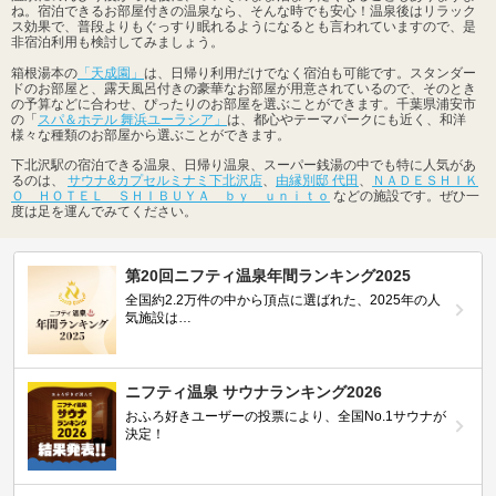
ね。宿泊できるお部屋付きの温泉なら、そんな時でも安心！温泉後はリラック
ス効果で、普段よりもぐっすり眠れるようになるとも言われていますので、是
非宿泊利用も検討してみましょう。
箱根湯本の
「天成園」
は、日帰り利用だけでなく宿泊も可能です。スタンダー
ドのお部屋と、露天風呂付きの豪華なお部屋が用意されているので、そのとき
の予算などに合わせ、ぴったりのお部屋を選ぶことができます。千葉県浦安市
の「
スパ＆ホテル 舞浜ユーラシア」
は、都心やテーマパークにも近く、和洋
様々な種類のお部屋から選ぶことができます。
下北沢駅の宿泊できる温泉、日帰り温泉、スーパー銭湯の中でも特に人気があ
るのは、
サウナ&カプセルミナミ下北沢店
、
由縁別邸 代田
、
ＮＡＤＥＳＨＩＫ
Ｏ ＨＯＴＥＬ ＳＨＩＢＵＹＡ ｂｙ ｕｎｉｔｏ
などの施設です。ぜひ一
度は足を運んでみてください。
第20回ニフティ温泉年間ランキング2025
全国約2.2万件の中から頂点に選ばれた、2025年の人
気施設は…
ニフティ温泉 サウナランキング2026
おふろ好きユーザーの投票により、全国No.1サウナが
決定！