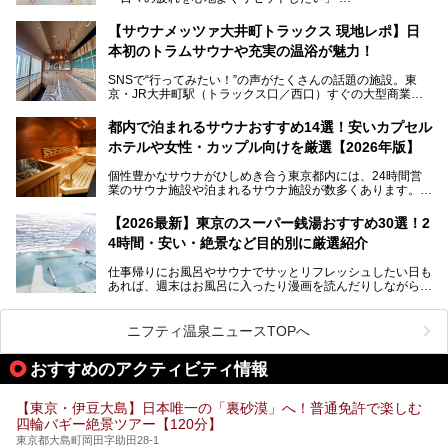
──そんなときにおすすめなのが、今、都内で大きなブーム
50円というのも嬉しすぎます！
となっている新しいスタイルの銭湯です。
【サウナメッツァ大井町トラックス 現地レポ】日
本初のトラムサウナや充実の温浴が魅力！
最近、SNSやメディアで「デザイナーズ銭湯」や「ネオ銭
湯」という言葉をよく耳にしませんか？
SNSで“行ってみたい！”の声がたくさんの話題の施設。東
京・JR大井町駅（トラックス口／西口）すぐの大型商業施
本記事では、そもそもこれらがどんな銭湯なのか、その気に
設・大井町 トラックスに、2026年3月28日、「サウナメッ
なる違いを分かりやすく解説！さらに、都内で絶対に外せな
ツァ大井町トラックス」がニューオープン。施設の様子をレ
いおしゃれな名店15選を、おすすめの順番で一挙にご紹介
都内で泊まれるサウナおすすめ14選！安いカプセル
ポ―トします。
します。
ホテルや女性・カップル向けを厳選【2026年版】
個性豊かなサウナがひしめき合う東京都内には、24時間営
業のサウナ施設や泊まれるサウナ施設が数多くあります。
終電を逃した深夜の利用に限らず、時間を気にしないサウナ
を旅の目的とする「サ旅」や自分へのご褒美のための宿泊な
【2026最新】東京のスーパー銭湯おすすめ30選！2
ど、自分の好きなタイミングで好きなだけサ活ができるのが
4時間・安い・絶景など目的別に厳選紹介
魅力です。
仕事帰りにお風呂やサウナでサッとリフレッシュしたい日も
最近では、男性専用施設だけでなく、カップルや女性に嬉し
あれば、週末はお風呂に入ったり漫画を読んだりしながら一
い個室サウナも増えてきました。
日中ダラダラ過ごしたい日もあると思います。
この記事では、東京都内にある24時間営業のサウナの中か
また、終電を逃してしまい、「このまま朝までゆっくりでき
ら、特におすすめしたい施設14選をご紹介します。
ニフティ温泉ニュースTOPへ
る場所があれば」と探した経験がある人も多いのではないで
宿泊可能な施設もピックアップしているので、ぜひチェック
しょうか。
してみてください。
おすすめのアクティビティ情報
そこで本記事では、東京でおすすめのスーパー銭湯を、目的
別に厳選した30施設からご紹介します。
【東京・伊豆大島】日本唯一の「裏砂漠」へ！普通免許で楽しむ
24時間営業で宿泊できる施設や、1,000円以下で楽しめる安
四輪バギー絶景ツアー【120分】
い施設、デートや休日レジャーにもぴったりなエンタメ要素
が充実した施設など、利用のシーンに合わせて参考にしてく
東京都大島町岡田字助田28-1