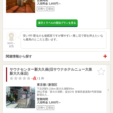
営業時間
入浴料金 1,600円～
日帰り
宿泊
楽天トラベルの宿泊プランを見る
安い!!!!! 寝るのも仮眠室ですが寝やすい 推し活で宿を抑えたいな
ら最高のとこだと思います。
50代～
女性
関連情報から探す
サウナセンター新大久保(旧サウナホテルニュー大泉
お気に入
新大久保店)
りに追加
-点
/ 1 件
東京都 / 新宿区
下北沢駅5.23km
新大久保駅95m
JR山手線「新大久保駅」徒歩2分 首都高速道路4号新宿線
新宿出入…
営業時間
入浴料金 1,800円～
日帰り
宿泊