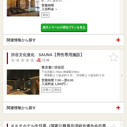
駅」共に徒歩10…
営業時間
入浴料金 ～
宿泊
楽天トラベルの宿泊プランを見る
関連情報から探す
渋谷文化進化 SAUNA【男性専用施設】
お気に入
りに追加
-点
/ 0 件
東京都 / 渋谷区
下北沢駅2.70km
神泉駅258m
・神泉駅より徒歩約４分 ・渋谷駅より徒歩約５分
営業時間 7:00～翌4:00
入浴料金 1,800円～
日帰り
宿泊
関連情報から探す
ＫＫＲホテル中目黒（国家公務員共済組合連合会目黒
お気に入