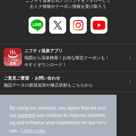
ニフティ温泉公式アカウントをフォローして
おトク情報やクーポン情報を受け取ろう
ニフティ温泉アプリ
地図から温泉検索！お得な限定クーポンも！
今すぐダウンロード！
ご意見ご要望 ・お問い合わせ
施設データの新規追加や修正依頼もこちらから
スマートフォン
/
PC
加盟店募集（資料請求）
広告出稿のご案内
By using our services, you agree that we and
our
partners
use cookies to improve advertisi
利用規約
ライフスタイルMEMBERS+規約
ng and enhance your experience on our servi
特定商取引法に基づく表記
ヘルプ
採用情報
ces.
Learn more
運営会社
個人情報保護ポリシー