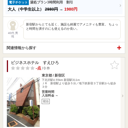
湯処プラン3時間利用 割引
電子チケット
大人（中学生以上）
2980円
→
1980円
新宿駅からとても近く、施設も綺麗でアメニティも豊富。 ちょっ
と時間を潰すのにも使えるのか良い。
40代 男
性
関連情報から探す
ビジネスホテル すえひろ
お気に入
りに追加
-点
/ 0 件
東京都 / 新宿区
下北沢駅4.55km
新宿駅311m
ＪＲ 新宿駅より徒歩５分／地下鉄新宿３丁目駅から徒歩
３分
営業時間
入浴料金 ～
宿泊