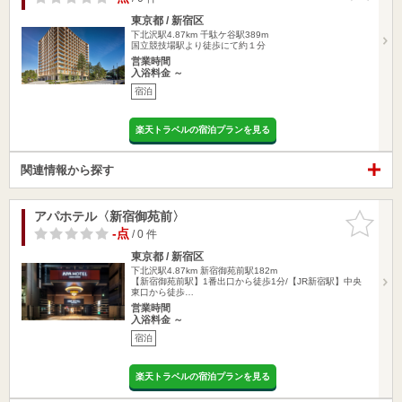
東京都 / 新宿区
下北沢駅4.87km
千駄ケ谷駅389m
国立競技場駅より徒歩にて約１分
営業時間
入浴料金 ～
宿泊
楽天トラベルの宿泊プランを見る
関連情報から探す
アパホテル〈新宿御苑前〉
お気に入
りに追加
-点
/ 0 件
東京都 / 新宿区
下北沢駅4.87km
新宿御苑前駅182m
【新宿御苑前駅】1番出口から徒歩1分/【JR新宿駅】中央
東口から徒歩…
営業時間
入浴料金 ～
宿泊
楽天トラベルの宿泊プランを見る