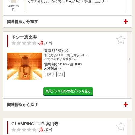
ってきました。 かつてはB1Fと1Fがパチ屋、上がサ…
40代 男
性
関連情報から探す
ドシー恵比寿
お気に入
りに追加
-点
/ 0 件
東京都 / 渋谷区
下北沢駅4.21km
恵比寿駅142m
JR恵比寿駅より徒歩2分。
営業時間 12:00～翌10:00
入浴料金 ～
日帰り
宿泊
楽天トラベルの宿泊プランを見る
関連情報から探す
GLAMPING HUB 高円寺
お気に入
りに追加
-点
/ 0 件