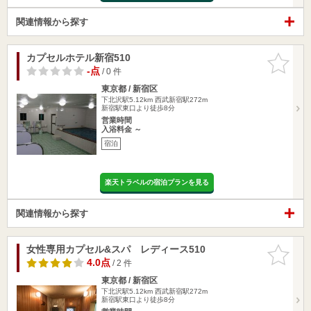
関連情報から探す
カプセルホテル新宿510
お気に入
りに追加
-点
/ 0 件
東京都 / 新宿区
下北沢駅5.12km
西武新宿駅272m
新宿駅東口より徒歩8分
営業時間
入浴料金 ～
宿泊
楽天トラベルの宿泊プランを見る
関連情報から探す
女性専用カプセル&スパ レディース510
お気に入
りに追加
4.0点
/ 2 件
東京都 / 新宿区
下北沢駅5.12km
西武新宿駅272m
新宿駅東口より徒歩8分