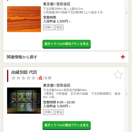
東京都 / 世田谷区
下北沢駅266m
池ノ上駅411m
小田急線/井の頭線下北沢駅南口より徒歩３分
営業時間
入浴料金 1,320円～
日帰り
宿泊
楽天トラベルの宿泊プランを見る
関連情報から探す
由縁別邸 代田
お気に入
りに追加
-点
/ 0 件
東京都 / 世田谷区
下北沢駅541m
世田谷代田駅89m
【電車】 小田急線 京王井の頭線 下北沢駅南西口 徒歩
8分 小田…
営業時間 9:00～22:00
入浴料金 3,350円～
日帰り
宿泊
楽天トラベルの宿泊プランを見る