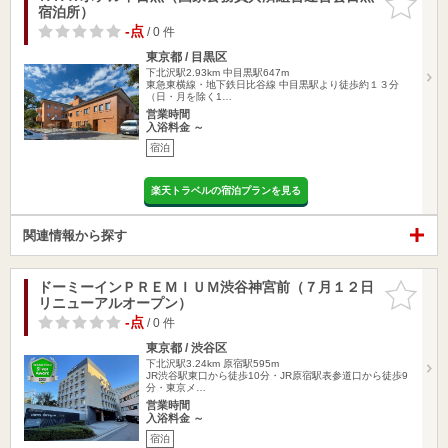
宿泊所）
りに追加
-点
/ 0 件
東京都 / 目黒区
下北沢駅2.93km
中目黒駅647m
東急東横線・地下鉄日比谷線 中目黒駅より徒歩約１３分
（日・月を除く1…
営業時間
入浴料金 ～
宿泊
楽天トラベルの宿泊プランを見る
関連情報から探す
ドーミーインＰＲＥＭＩＵＭ渋谷神宮前（７月１２日
お気に入
リニューアルオープン）
りに追加
-点
/ 0 件
東京都 / 渋谷区
下北沢駅3.24km
原宿駅595m
JR渋谷駅東口から徒歩10分・JR原宿駅表参道口から徒歩9
分・東京メ…
営業時間
入浴料金 ～
宿泊