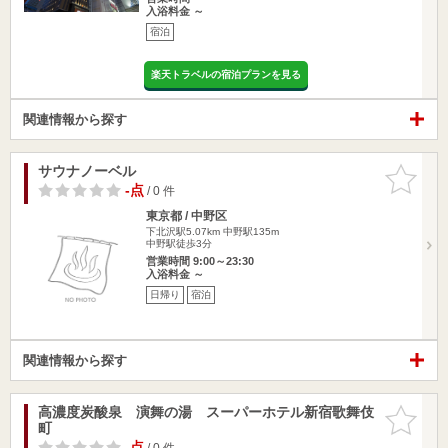
入浴料金 ～
宿泊
楽天トラベルの宿泊プランを見る
関連情報から探す
サウナノーベル
お気に入
りに追加
-点
/ 0 件
東京都 / 中野区
下北沢駅5.07km
中野駅135m
中野駅徒歩3分
営業時間 9:00～23:30
入浴料金 ～
日帰り
宿泊
関連情報から探す
高濃度炭酸泉 演舞の湯 スーパーホテル新宿歌舞伎
お気に入
町
りに追加
-点
/ 0 件