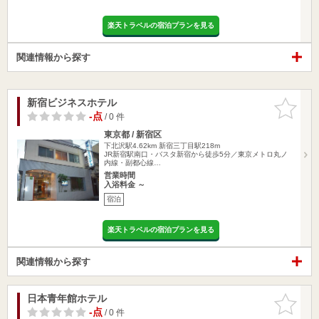
楽天トラベルの宿泊プランを見る
関連情報から探す
新宿ビジネスホテル
お気に入
りに追加
-点
/ 0 件
東京都 / 新宿区
下北沢駅4.62km
新宿三丁目駅218m
JR新宿駅南口・バスタ新宿から徒歩5分／東京メトロ丸ノ
内線・副都心線…
営業時間
入浴料金 ～
宿泊
楽天トラベルの宿泊プランを見る
関連情報から探す
日本青年館ホテル
お気に入
りに追加
-点
/ 0 件