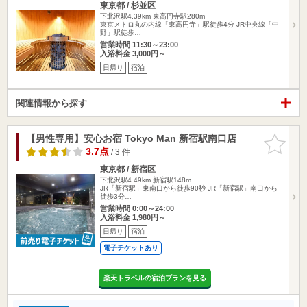
東京都 / 杉並区
下北沢駅4.39km
東高円寺駅280m
東京メトロ丸の内線「東高円寺」駅徒歩4分 JR中央線「中
野」駅徒歩…
営業時間 11:30～23:00
入浴料金 3,000円～
日帰り
宿泊
関連情報から探す
【男性専用】安心お宿 Tokyo Man 新宿駅南口店
お気に入
りに追加
3.7点
/ 3 件
東京都 / 新宿区
下北沢駅4.49km
新宿駅148m
JR「新宿駅」東南口から徒歩90秒 JR「新宿駅」南口から
徒歩3分…
営業時間 0:00～24:00
入浴料金 1,980円～
日帰り
宿泊
電子チケットあり
楽天トラベルの宿泊プランを見る