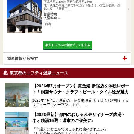
下北沢駅5.30km
新宿御苑前駅540m
地下鉄丸の内線「新宿御苑前」1番出口、都営新宿線、副
都心線 「新宿三…
営業時間
入浴料金 ～
宿泊
楽天トラベルの宿泊プランを見る
関連情報から探す
東京都のニフティ温泉ニュース
【2026年7月オープン】黄金湯 新宿店を体験レポー
ト！洞窟サウナ・クラフトビール・タイル絵が魅力
2026年7月7日、新宿の「黄金湯 新宿店（旧 金沢浴場）」が
リニューアルオープンします。
レトロでノスタルジックなタイル絵はそのまま、昔からここ
【2026最新】都内のおしゃれデザイナーズ銭湯・
を知る地元の人にも、新しく足を運んでくれる人にも愛され
ネオ銭湯15選！週末のご褒美に♪
る、今の時代の"銭湯"として生まれ変わりました。洞窟のよ
うなユニークなサウナ、自家醸造のクラフトビールが飲める
「今週末はどこかでおしゃれに癒やされたい」
ビアバーなど、新しく登場したスポットも併せて紹介しま
「日々の疲れを心地よくリセットしたい」
す。充実した設備があるのに、基本の入浴料が銭湯価格の5