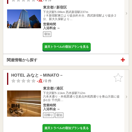
東京都 / 新宿区
下北沢駅5.08km
西武新宿駅237m
ＪＲ新宿駅東口より徒歩約８分、西武新宿駅より徒歩２
分、新大久保駅より…
営業時間
入浴料金 ～
宿泊
楽天トラベルの宿泊プランを見る
関連情報から探す
HOTEL みなと－MINATO－
お気に入
りに追加
-点
/ 0 件
東京都 / 港区
下北沢駅5.11km
乃木坂駅712m
六本木通り・外苑西通り交差点外苑西通りを青山方面に徒
歩1分 千代田…
営業時間
入浴料金 ～
日帰り
宿泊
楽天トラベルの宿泊プランを見る