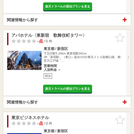
楽天トラベルの宿泊プランを見る
関連情報から探す
アパホテル〈東新宿 歌舞伎町タワー〉
お気に入
りに追加
-点
/ 0 件
東京都 / 新宿区
下北沢駅5.26km
東新宿駅391m
JR「新宿駅」（東口）徒歩10分/東京メトロ副都心線、都
営大江戸線「…
営業時間
入浴料金 ～
宿泊
楽天トラベルの宿泊プランを見る
関連情報から探す
東京ビジネスホテル
お気に入
りに追加
-点
/ 0 件
東京都 / 新宿区