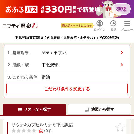
購入済チケットはこちら
ログイン
履歴
メニュー
下北沢駅(東京都)近くの温泉宿・温泉旅館・ホテルおすすめ(2026年版)
1. 都道府県
関東 / 東京都
2. 沿線・駅
下北沢駅
3. こだわり条件
宿泊
こだわり条件を変更する
リストから探す
地図から探す
サウナ&カプセルミナミ下北沢店
お気に入
りに追加
-点
/ 0 件