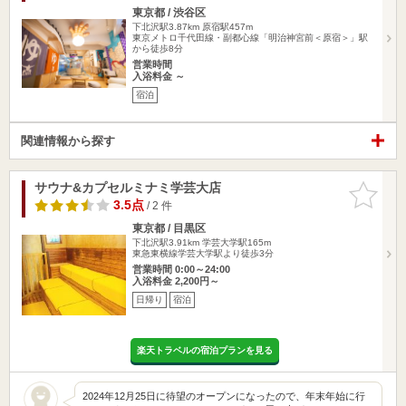
東京都 / 渋谷区
下北沢駅3.87km
原宿駅457m
東京メトロ千代田線・副都心線「明治神宮前＜原宿＞」駅
から徒歩8分
営業時間
入浴料金 ～
宿泊
関連情報から探す
サウナ&カプセルミナミ学芸大店
お気に入
りに追加
3.5点
/ 2 件
東京都 / 目黒区
下北沢駅3.91km
学芸大学駅165m
東急東横線学芸大学駅より徒歩3分
営業時間 0:00～24:00
入浴料金 2,200円～
日帰り
宿泊
楽天トラベルの宿泊プランを見る
2024年12月25日に待望のオープンになったので、年末年始に行