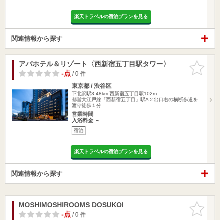
楽天トラベルの宿泊プランを見る
関連情報から探す
アパホテル＆リゾート〈西新宿五丁目駅タワー〉
お気に入
りに追加
-点
/ 0 件
東京都 / 渋谷区
下北沢駅3.48km
西新宿五丁目駅102m
都営大江戸線「西新宿五丁目」駅A２出口右の横断歩道を
渡り徒歩１分
営業時間
入浴料金 ～
宿泊
楽天トラベルの宿泊プランを見る
関連情報から探す
MOSHIMOSHIROOMS DOSUKOI
お気に入
りに追加
-点
/ 0 件