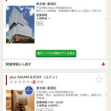
東京都 / 新宿区
下北沢駅4.64km
外苑前駅425m
東京メトロ銀座線 外苑前駅2b番出口より徒歩にて約５分
営業時間
入浴料金 ～
宿泊
楽天トラベルの宿泊プランを見る
関連情報から探す
yksi SAUNA＆STAY（ユクシ）
お気に入
りに追加
-点
/ 0 件
東京都 / 新宿区
下北沢駅4.71km
西武新宿駅240m
新宿駅「西口」徒歩約6分 新宿西口駅「D5番口」(都営大江
戸線)徒…
営業時間 7:00～24:00
入浴料金 2,500円～
日帰り
宿泊