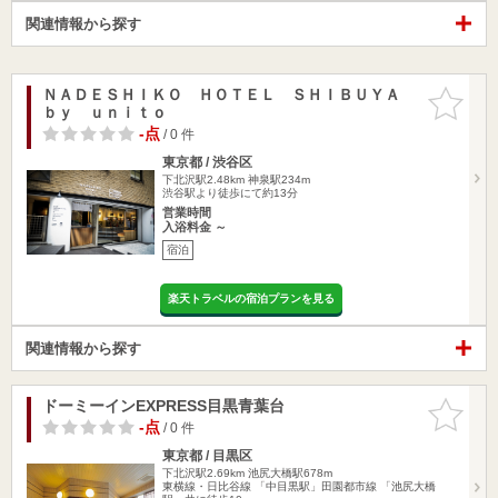
関連情報から探す
ＮＡＤＥＳＨＩＫＯ ＨＯＴＥＬ ＳＨＩＢＵＹＡ
お気に入
ｂｙ ｕｎｉｔｏ
りに追加
-点
/ 0 件
東京都 / 渋谷区
下北沢駅2.48km
神泉駅234m
渋谷駅より徒歩にて約13分
営業時間
入浴料金 ～
宿泊
楽天トラベルの宿泊プランを見る
関連情報から探す
ドーミーインEXPRESS目黒青葉台
お気に入
りに追加
-点
/ 0 件
東京都 / 目黒区
下北沢駅2.69km
池尻大橋駅678m
東横線・日比谷線 「中目黒駅」田園都市線 「池尻大橋