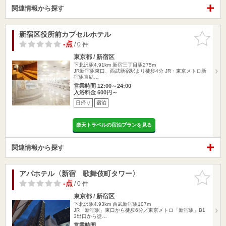
関連情報から探す
新宿区役所前カプセルホテル
お気に入
りに追加
-点
/ 0 件
東京都 / 新宿区
下北沢駅4.91km
新宿三丁目駅275m
JR新宿駅東口、西武新宿駅より徒歩4分 JR・東京メトロ新
宿駅直結…
営業時間 12:00～24:00
入浴料金 600円～
日帰り
宿泊
楽天トラベルの宿泊プランを見る
関連情報から探す
アパホテル〈新宿 歌舞伎町タワー〉
お気に入
りに追加
-点
/ 0 件
東京都 / 新宿区
下北沢駅4.93km
西武新宿駅107m
JR「新宿駅」東口から徒歩6分／東京メトロ「新宿駅」B1
3出口から徒…
営業時間