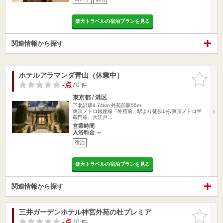
楽天トラベルの宿泊プランを見る
関連情報から探す
ホテルアラマンダ青山（休業中）
お気に入
りに追加
-点
/ 0 件
東京都 / 港区
下北沢駅4.74km
外苑前駅55m
東京メトロ銀座線「外苑前」駅より徒歩1分/東京メトロ半
蔵門線、大江戸…
営業時間
入浴料金 ～
宿泊
楽天トラベルの宿泊プランを見る
関連情報から探す
三井ガーデンホテル神宮外苑の杜プレミア
お気に入
りに追加
-点
/ 0 件