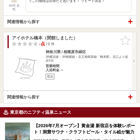
でこの値段はお得だと思います！ リピート決定！
40代 女
性
関連情報から探す
アイホテル橋本（閉館しました）
お気に入
りに追加
-点
/ 0 件
神奈川県 / 相模原市緑区
JR横浜線・JR相模線・京王相模原線「橋本駅」北口より徒
歩5分
営業時間
入浴料金 ～
宿泊
関連情報から探す
東京都のニフティ温泉ニュース
【2026年7月オープン】黄金湯 新宿店を体験レポー
ト！洞窟サウナ・クラフトビール・タイル絵が魅力