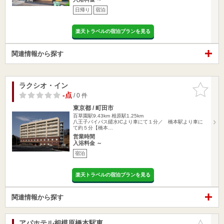
日帰り
宿泊
楽天トラベルの宿泊プランを見る
関連情報から探す
ラクシオ・イン
お気に入
りに追加
-点
/ 0 件
東京都 / 町田市
百草園駅9.43km
相原駅1.25km
八王子バイパス鑓水ICより車にて１分／ 橋本駅より車に
て約５分【橋本…
営業時間
入浴料金 ～
宿泊
楽天トラベルの宿泊プランを見る
関連情報から探す
アパホテル相模原橋本駅東
お気に入