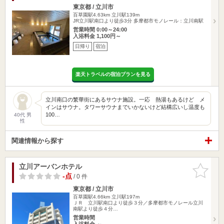
東京都 / 立川市
百草園駅4.63km
立川駅139m
JR立川駅南口より徒歩3分 多摩都市モノレール：立川南駅
営業時間 0:00～24:00
入浴料金 1,100円～
日帰り
宿泊
楽天トラベルの宿泊プランを見る
立川南口の繁華街にあるサウナ施設。一応 熱湯もあるけど メ
インはサウナ。タワーサウナまでいかないけど結構広いし温度も
100…
40代 男
性
関連情報から探す
立川アーバンホテル
お気に入
りに追加
-点
/ 0 件
東京都 / 立川市
百草園駅4.66km
立川駅197m
ＪＲ 立川駅南口より徒歩３分／多摩都市モノレール立川
南駅より徒歩４分…
営業時間
入浴料金 ～