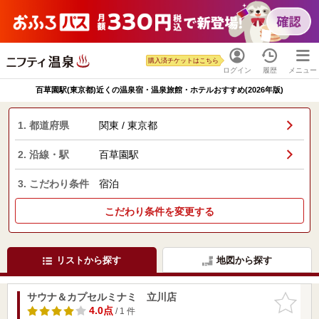
購入済チケットはこちら
ログイン
履歴
メニュー
百草園駅(東京都)近くの温泉宿・温泉旅館・ホテルおすすめ(2026年版)
1. 都道府県
関東 / 東京都
2. 沿線・駅
百草園駅
3. こだわり条件
宿泊
こだわり条件を変更する
リストから探す
地図から探す
サウナ＆カプセルミナミ 立川店
お気に入
りに追加
4.0点
/ 1 件