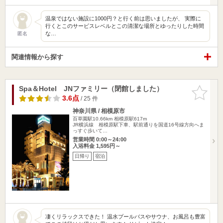
温泉ではない施設に1000円？と行く前は思いましたが、 実際に
行くとこのサービスレベルとこの清潔な場所とゆったりした時間
な…
匿名
関連情報から探す
Spa＆Hotel JNファミリー（閉館しました）
お気に入
りに追加
3.6点
/ 25 件
神奈川県 / 相模原市
百草園駅10.66km
相模原駅617m
JR横浜線 相模原駅下車、駅前通りを国道16号線方向へま
っすぐ歩いて…
営業時間 0:00～24:00
入浴料金 1,595円～
日帰り
宿泊
凄くリラックスできた！ 温水プールバスやサウナ、お風呂も豊富