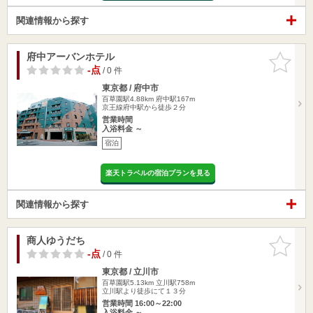
関連情報から探す
府中アーバンホテル
お気に入
りに追加
-点
/ 0 件
東京都 / 府中市
百草園駅4.88km
府中駅167m
京王線府中駅から徒歩２分
営業時間
入浴料金 ～
宿泊
楽天トラベルの宿泊プランを見る
関連情報から探す
商人ゆうだち
お気に入
りに追加
-点
/ 0 件
東京都 / 立川市
百草園駅5.13km
立川駅758m
立川駅より徒歩にて１３分
営業時間 16:00～22:00
入浴料金 ～