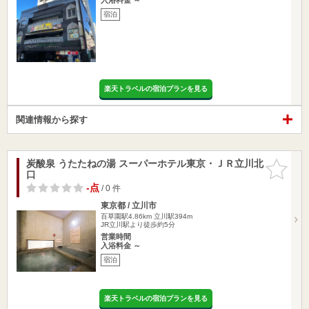
宿泊
楽天トラベルの宿泊プランを見る
関連情報から探す
炭酸泉 うたたねの湯 スーパーホテル東京・ＪＲ立川北
お気に入
口
りに追加
-点
/ 0 件
東京都 / 立川市
百草園駅4.86km
立川駅394m
JR立川駅より徒歩約5分
営業時間
入浴料金 ～
宿泊
楽天トラベルの宿泊プランを見る