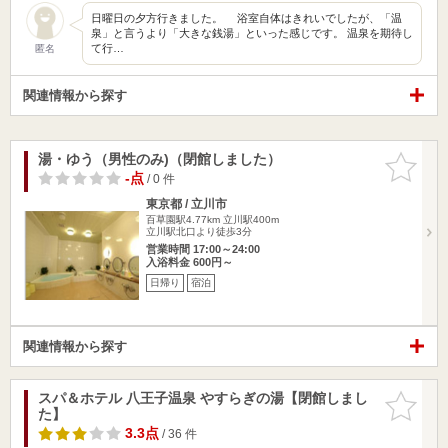
日曜日の夕方行きました。 浴室自体はきれいでしたが、「温
泉」と言うより「大きな銭湯」といった感じです。 温泉を期待し
て行…
匿名
関連情報から探す
湯・ゆう（男性のみ)（閉館しました）
お気に入
りに追加
-点
/ 0 件
東京都 / 立川市
百草園駅4.77km
立川駅400m
立川駅北口より徒歩3分
営業時間 17:00～24:00
入浴料金 600円～
日帰り
宿泊
関連情報から探す
スパ＆ホテル 八王子温泉 やすらぎの湯【閉館しまし
お気に入
た】
りに追加
3.3点
/ 36 件