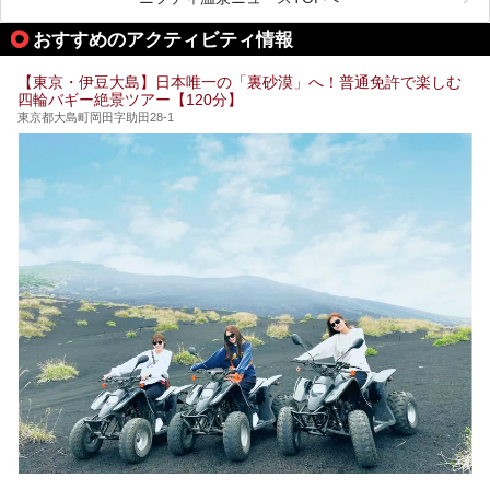
る場所があれば」と探した経験がある人も多いのではないで
宿泊可能な施設もピックアップしているので、ぜひチェック
しょうか。
してみてください。
おすすめのアクティビティ情報
そこで本記事では、東京でおすすめのスーパー銭湯を、目的
別に厳選した30施設からご紹介します。
【東京・伊豆大島】日本唯一の「裏砂漠」へ！普通免許で楽しむ
24時間営業で宿泊できる施設や、1,000円以下で楽しめる安
四輪バギー絶景ツアー【120分】
い施設、デートや休日レジャーにもぴったりなエンタメ要素
が充実した施設など、利用のシーンに合わせて参考にしてく
東京都大島町岡田字助田28-1
ださい。