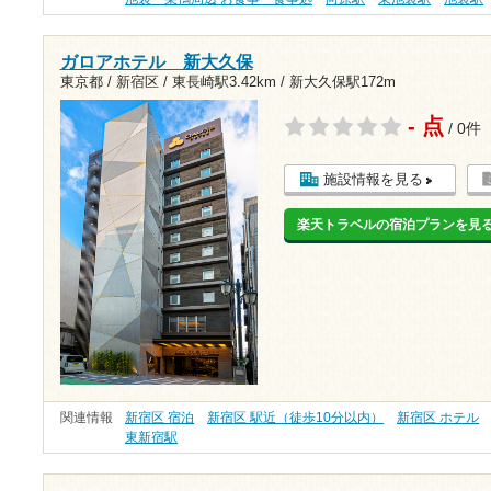
ガロアホテル 新大久保
東京都 / 新宿区 /
東長崎駅3.42km
/
新大久保駅172m
- 点
/ 0件
施設情報を見る
楽天トラベルの宿泊プランを見
関連情報
新宿区 宿泊
新宿区 駅近（徒歩10分以内）
新宿区 ホテル
東新宿駅