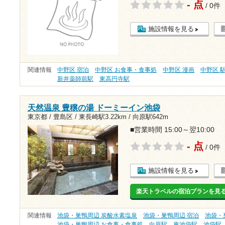
- 点
/ 0件
施設情報を見る
関連情報
中野区 宿泊
中野区 お食事・食事処
中野区 漫画
中野区 
新井薬師前駅
東高円寺駅
天然温泉 豊穣の湯 ドーミーイン池袋
東京都 / 豊島区 /
東長崎駅3.22km
/
向原駅642m
■営業時間 15:00～翌10:00
- 点
/ 0件
施設情報を見る
楽天トラベルの宿泊プランを見
関連情報
池袋・巣鴨周辺 炭酸水素塩泉
池袋・巣鴨周辺 宿泊
池袋・
池袋・巣鴨周辺 お食事・食事処
向原駅
東池袋駅
池袋駅