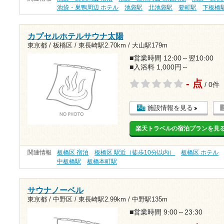
池袋・巣鴨周辺 ホテル
池袋駅
北池袋駅
要町駅
下板橋
カプセルホテルサウナ太陽
東京都 / 板橋区 /
東長崎駅2.70km
/
大山駅179m
■営業時間 12:00～翌10:00
■入浴料 1,000円～
- 点
/ 0件
施設情報を見る
楽天トラベルの宿泊プランを見
関連情報
板橋区 宿泊
板橋区 駅近（徒歩10分以内）
板橋区 ホテル
中板橋駅
板橋本町駅
サウナノーベル
東京都 / 中野区 /
東長崎駅2.99km
/
中野駅135m
■営業時間 9:00～23:30