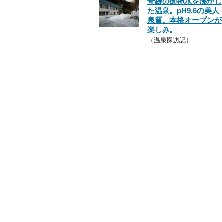
奇跡の御神水を沸かし
た温泉。pH9.6の美人
泉質。本格オープンが
楽しみ。
（温泉探訪記）