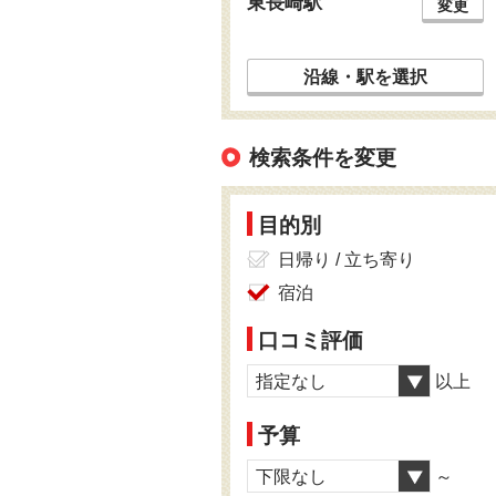
東長崎駅
変更
沿線・駅を選択
検索条件を変更
目的別
日帰り / 立ち寄り
宿泊
口コミ評価
指定なし
以上
予算
下限なし
～