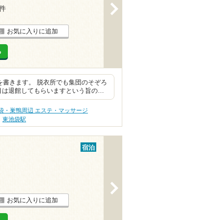
>
7件
お気に入りに追加
る
を書きます。 脱衣所でも集団のそぞろ
目は退館してもらいますという旨の…
袋・巣鴨周辺 エステ・マッサージ
東池袋駅
宿泊
>
お気に入りに追加