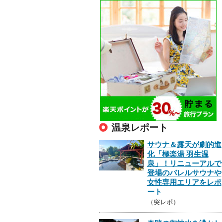
温泉レポート
サウナ＆露天が劇的進
化「極楽湯 羽生温
泉」！リニューアルで
登場のバレルサウナや
女性専用エリアをレポ
ート
（突レポ）