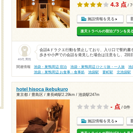
4.3 点
/ 
施設情報を見る
楽天トラベルの宿泊プランを見
会話&ドラクエ行動を禁止しており、入り口で誓約書
歩きや小声での会話を発見した場合は注意をし、2回
40代 男性
関連情報
池袋・巣鴨周辺 宿泊
池袋・巣鴨周辺 ひとり旅・一人旅
池
池袋・巣鴨周辺 お食事・食事処
池袋駅
要町駅
北池袋駅
hotel hisoca ikebukuro
東京都 / 豊島区 /
東長崎駅2.29km
/
池袋駅247m
- 点
/ 0件
施設情報を見る