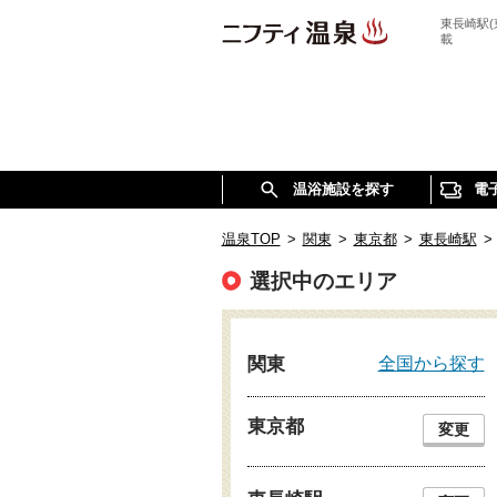
東長崎駅
載
温浴施設を探す
電
温泉TOP
>
関東
>
東京都
>
東長崎駅
>
選択中のエリア
全国から探す
関東
東京都
変更