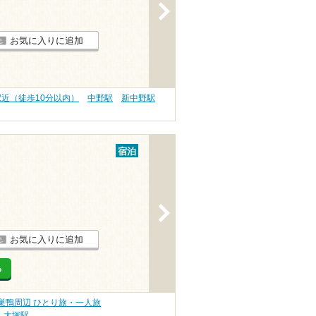
>
お気に入りに追加
駅近（徒歩10分以内）
中野駅
新中野駅
宿泊
>
お気に入りに追加
る
巣鴨周辺 ひとり旅・一人旅
大塚駅