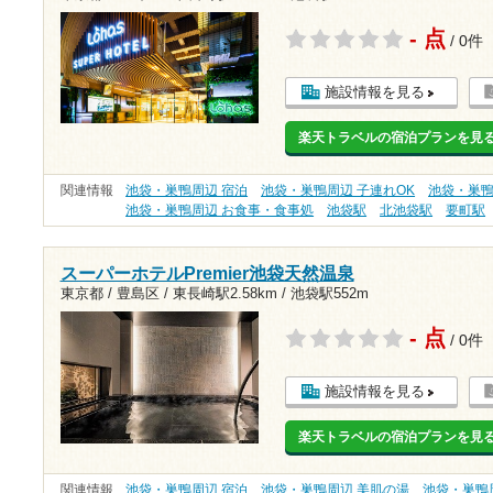
- 点
/ 0件
施設情報を見る
楽天トラベルの宿泊プランを見
関連情報
池袋・巣鴨周辺 宿泊
池袋・巣鴨周辺 子連れOK
池袋・巣鴨
池袋・巣鴨周辺 お食事・食事処
池袋駅
北池袋駅
要町駅
スーパーホテルPremier池袋天然温泉
東京都 / 豊島区 /
東長崎駅2.58km
/
池袋駅552m
- 点
/ 0件
施設情報を見る
楽天トラベルの宿泊プランを見
関連情報
池袋・巣鴨周辺 宿泊
池袋・巣鴨周辺 美肌の湯
池袋・巣鴨