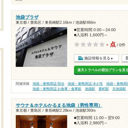
池袋プラザ
東京都 / 豊島区 /
東長崎駅2.16km
/
池袋駅466m
■営業時間 0:00～24:00
■入浴料 1,600円～
- 点
/ 0件
施設情報を見る
楽天トラベルの宿泊プランを見
関連情報
池袋・巣鴨周辺 宿泊
池袋・巣鴨周辺 冷え性
池袋・巣鴨周
池袋・巣鴨周辺 お食事・食事処
池袋駅
要町駅
北池袋駅
サウナ＆ホテルかるまる池袋（男性専用）
東京都 / 豊島区 /
東長崎駅2.28km
/
池袋駅393m
■営業時間 11:00～翌9:00
■入浴料 2,980円～