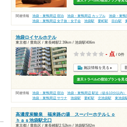
楽天トラベルの宿泊プランを見
関連情報
池袋・巣鴨周辺 宿泊
池袋・巣鴨周辺 カップル
池袋・巣鴨
池袋・巣鴨周辺 女子旅・女子会
池袋駅
要町駅
目白駅
池袋ロイヤルホテル
東京都 / 豊島区 /
東長崎駅2.39km
/
池袋駅406m
- 点
/ 0件
施設情報を見る
楽天トラベルの宿泊プランを見
関連情報
池袋・巣鴨周辺 宿泊
池袋・巣鴨周辺 駅近（徒歩10分以内）
池袋・巣鴨周辺 サウナ
池袋駅
要町駅
北池袋駅
東池袋
高濃度炭酸泉 福来路の湯 スーパーホテルＬｏ
ｈａｓ池袋駅北口
東京都 / 豊島区 /
東長崎駅2.52km
/
池袋駅582m