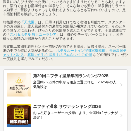
温泉にのんびり浸かった後に、ついそのまま泊まりたくなることもありますよ
ね。宿泊できるお部屋付きの温泉なら、そんな時でも安心！温泉後はリラック
ス効果で、普段よりもぐっすり眠れるようになるとも言われていますので、是
非宿泊利用も検討してみましょう。
箱根湯本の
「天成園」
は、日帰り利用だけでなく宿泊も可能です。スタンダー
ドのお部屋と、露天風呂付きの豪華なお部屋が用意されているので、そのとき
の予算などに合わせ、ぴったりのお部屋を選ぶことができます。千葉県浦安市
の「
スパ＆ホテル 舞浜ユーラシア」
は、都心やテーマパークにも近く、和洋
様々な種類のお部屋から選ぶことができます。
芳賀町工業団地管理センター前駅の宿泊できる温泉、日帰り温泉、スーパー銭
湯の中でも特に人気があるのは、
ホテルルートイン宇都宮御幸町
、
井頭温泉チ
ャットパレス
、
真岡いがしら温泉 おふろcafe いちごの湯
などの施設です。ぜひ
一度は足を運んでみてください。
第20回ニフティ温泉年間ランキング2025
全国約2.2万件の中から頂点に選ばれた、2025年の人
気施設は…
ニフティ温泉 サウナランキング2026
おふろ好きユーザーの投票により、全国No.1サウナが
決定！