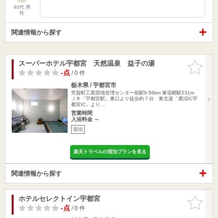
40代 男
性
関連情報から探す
スーパーホテル宇都宮 天然温泉 益子の湯
お気に入
りに追加
-点
/ 0 件
栃木県 / 宇都宮市
芳賀町工業団地管理センター前駅9.56km
東宿郷駅231m
ＪＲ「宇都宮駅」東口より徒歩約７分 東北道「鹿沼IC宇
都宮IC」より…
営業時間
入浴料金 ～
宿泊
楽天トラベルの宿泊プランを見る
関連情報から探す
ホテルセレクトイン宇都宮
お気に入
りに追加
-点
/ 0 件