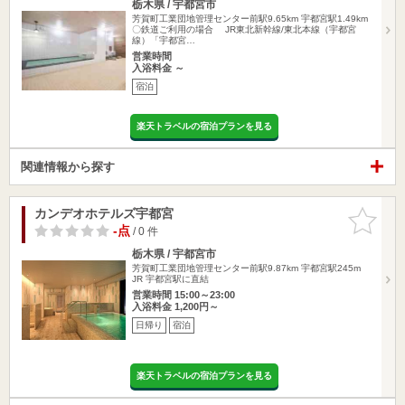
栃木県 / 宇都宮市
芳賀町工業団地管理センター前駅9.65km
宇都宮駅1.49km
〇鉄道ご利用の場合 JR東北新幹線/東北本線（宇都宮
線）「宇都宮…
営業時間
入浴料金 ～
宿泊
楽天トラベルの宿泊プランを見る
関連情報から探す
カンデオホテルズ宇都宮
お気に入
りに追加
-点
/ 0 件
栃木県 / 宇都宮市
芳賀町工業団地管理センター前駅9.87km
宇都宮駅245m
JR 宇都宮駅に直結
営業時間 15:00～23:00
入浴料金 1,200円～
日帰り
宿泊
楽天トラベルの宿泊プランを見る