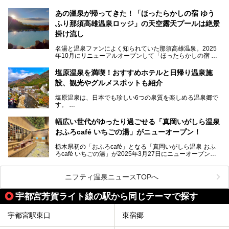
そんな「大江戸温泉物語Premium 鬼怒川観光ホテル」の魅
呂と本格サウナが自慢の「さぷらす」はあります。
力を詳しく紹介しちゃいます。
あの温泉が帰ってきた！「ほったらかしの宿 ゆう
こだわりのサウナ、掛け流しの水風呂、天然温泉の露天風
ふり那須高雄温泉ロッジ」の天空露天プールは絶景
呂、食事処、休憩室など備えて、決して大規模施設ではあり
───
ませんが、鬼怒川温泉観光の行き帰りに、はたまたサウナで
掛け流し
提供元：大江戸温泉物語ホテルズ＆リゾーツ株式会社【P
一日リフレッシュするための目的地に！ぜひオススメしたい
R】
スポットです。時間制限も無いので1人1,500円でひがな一
名湯と温泉ファンによく知られていた那須高雄温泉。2025
この記事は大江戸温泉物語Premium 鬼怒川観光ホテルのPR
日サウナや温泉を楽しんでお昼も食べてごろごろできちゃい
年10月にリニューアルオープンして「ほったらかしの宿 ゆ
記事です。
ますよ。
うふり那須高雄温泉ロッジ」として新たなスタートを切りま
した。
塩原温泉を満喫！おすすめホテルと日帰り温泉施
那須湯本の温泉街から少し離れた静かな環境、一軒宿ゆえに
設、観光やグルメスポットも紹介
許される露天風呂からの絶景、日帰り入浴や素泊まりで気楽
に温泉が楽しめるこちらのお宿をさっそく取材してきまし
塩原温泉は、日本でも珍しい6つの泉質を楽しめる温泉郷で
た。
す。
2名1室利用で1人あたり4,500円～と、思い立ったらすぐに
泊まりに行かれるお手頃価格も嬉しいです。
栃木県の北部にある箒川のほとりに11の温泉地が点在し、
───
幅広い世代がゆったり過ごせる「真岡いがしら温泉
古くから多くの人々から癒やしの場として愛されてきまし
提供元：アイコニア・ホスピタリティ株式会社【PR】
おふろcafé いちごの湯」がニューオープン！
た。
この記事はほったらかしの宿 ゆうふり那須高雄温泉ロッジ
のPR記事です。
栃木県初の「おふろcafé」となる「真岡いがしら温泉 おふ
温泉に加えて、豊かな自然を感じられる観光スポットや、こ
ろcafé いちごの湯」が2025年3月27日にニューオープンす
こでしか味わえないご当地グルメなど、多彩な魅力がある北
るとのことで、プレオープン期間に早速訪問。
関東の人気温泉地です。
メインとなる天然温泉のお風呂をはじめ、リラックスエリア
ニフティ温泉ニュースTOPへ
やキッズエリア、カフェレストランなど、施設の隅々までチ
ェックしてきました！
この記事では、塩原温泉の概要や魅力とともに、おすすめの
宇都宮芳賀ライト線の駅から同じテーマで探す
宿泊施設と観光・グルメスポット、日帰り温泉を順に紹介し
ます。
宇都宮駅東口
東宿郷
塩原温泉で、いつもの温泉旅行とは一味違う旅行体験をして
みませんか。