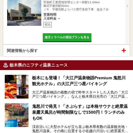
芳賀町工業団地管理センター前駅11.64km
東武宇都宮駅804m
ＪＲ 宇都宮駅よりバス県庁舎前下車 徒歩７分
営業時間
入浴料金 ～
宿泊
楽天トラベルの宿泊プランを見る
関連情報から探す
栃木県のニフティ温泉ニュース
栃木にも登場！「大江戸温泉物語Premium 鬼怒川
観光ホテル」の大江戸三つ星バイキング
大江戸温泉物語の複数の宿で昨年スタートした人気の「大江
戸三つ星バイキング」。なんと栃木県日光市の「大江戸温泉
物語Premium 鬼怒川観光ホテル」でも始まっています。
鬼怒川で発見！「さぷらす」は本格サウナと絶景温
ここは首都圏から1泊で行きやすい鬼怒川温泉の渓流沿いに
泉露天風呂が時間制限なしで1500円！ランチのみ
建つホテルで、バイキングの他にも天然温泉の大浴場とサウ
ナ、フリーフローサービスのラウンジなど館内で楽しめるス
もOK
ポットがたくさんあり、3世代旅行やグループ旅行にもぴっ
たり。
渓谷沿いに大型ホテルが立ち並ぶ栃木県有数の温泉観光地・
鬼怒川温泉。その南に位置する小佐越の川沿いに絶景露天風