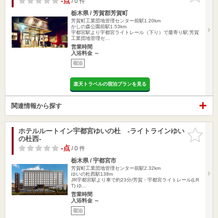
-点
/ 0 件
栃木県 / 芳賀郡芳賀町
芳賀町工業団地管理センター前駅1.20km
かしの森公園前駅1.53km
宇都宮駅より宇都宮ライトレール（下り）で最寄り駅:芳賀
工業団地管理セ…
営業時間
入浴料金 ～
宿泊
楽天トラベルの宿泊プランを見る
関連情報から探す
ホテルルートイン宇都宮ゆいの杜 -ライトラインゆい
お気に入
の杜西-
りに追加
-点
/ 0 件
栃木県 / 宇都宮市
芳賀町工業団地管理センター前駅2.32km
ゆいの杜西駅138m
JR宇都宮駅より車で約23分/芳賀・宇都宮ライトレール(LR
T) ゆ…
営業時間
入浴料金 ～
宿泊