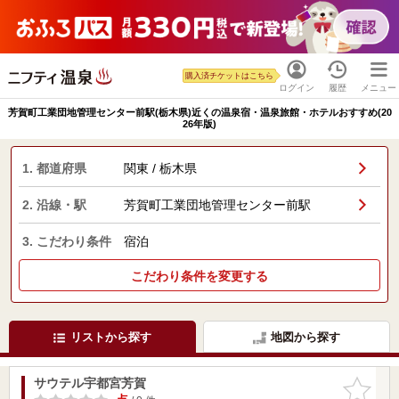
購入済チケットはこちら
ログイン
履歴
メニュー
芳賀町工業団地管理センター前駅(栃木県)近くの温泉宿・温泉旅館・ホテルおすすめ(20
26年版)
1. 都道府県
関東 / 栃木県
2. 沿線・駅
芳賀町工業団地管理センター前駅
3. こだわり条件
宿泊
こだわり条件を変更する
リストから探す
地図から探す
サウテル宇都宮芳賀
お気に入
りに追加