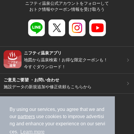
ニフティ温泉公式アカウントをフォローして
おトク情報やクーポン情報を受け取ろう
ニフティ温泉アプリ
地図から温泉検索！お得な限定クーポンも！
今すぐダウンロード！
ご意見ご要望 ・お問い合わせ
施設データの新規追加や修正依頼もこちらから
スマートフォン
/
PC
加盟店募集（資料請求）
広告出稿のご案内
By using our services, you agree that we and
our
partners
use cookies to improve advertisi
利用規約
ライフスタイルMEMBERS+規約
ng and enhance your experience on our servi
特定商取引法に基づく表記
ヘルプ
採用情報
ces.
Learn more
運営会社
個人情報保護ポリシー