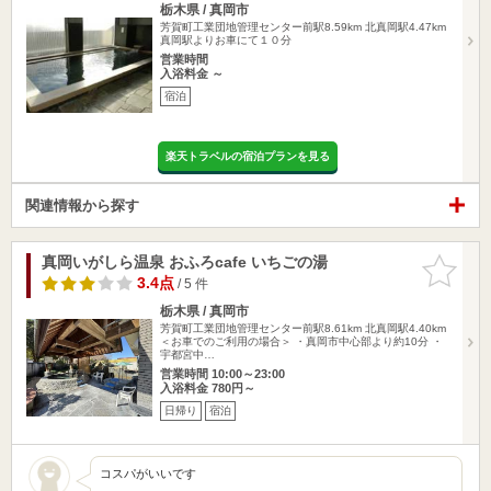
栃木県 / 真岡市
芳賀町工業団地管理センター前駅8.59km
北真岡駅4.47km
真岡駅よりお車にて１０分
営業時間
入浴料金 ～
宿泊
楽天トラベルの宿泊プランを見る
関連情報から探す
真岡いがしら温泉 おふろcafe いちごの湯
お気に入
りに追加
3.4点
/ 5 件
栃木県 / 真岡市
芳賀町工業団地管理センター前駅8.61km
北真岡駅4.40km
＜お車でのご利用の場合＞ ・真岡市中心部より約10分 ・
宇都宮中…
営業時間 10:00～23:00
入浴料金 780円～
日帰り
宿泊
コスパがいいです