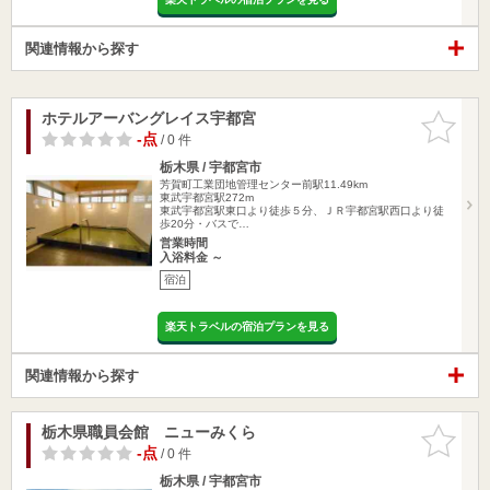
関連情報から探す
ホテルアーバングレイス宇都宮
お気に入
りに追加
-点
/ 0 件
栃木県 / 宇都宮市
芳賀町工業団地管理センター前駅11.49km
東武宇都宮駅272m
東武宇都宮駅東口より徒歩５分、ＪＲ宇都宮駅西口より徒
歩20分・バスで…
営業時間
入浴料金 ～
宿泊
楽天トラベルの宿泊プランを見る
関連情報から探す
栃木県職員会館 ニューみくら
お気に入
りに追加
-点
/ 0 件
栃木県 / 宇都宮市