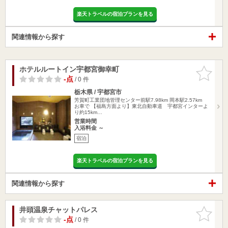
楽天トラベルの宿泊プランを見る
関連情報から探す
ホテルルートイン宇都宮御幸町
お気に入
りに追加
-点
/ 0 件
栃木県 / 宇都宮市
芳賀町工業団地管理センター前駅7.98km
岡本駅2.57km
お車で 【福島方面より】東北自動車道 宇都宮インターよ
り約15km…
営業時間
入浴料金 ～
宿泊
楽天トラベルの宿泊プランを見る
関連情報から探す
井頭温泉チャットパレス
お気に入
りに追加
-点
/ 0 件