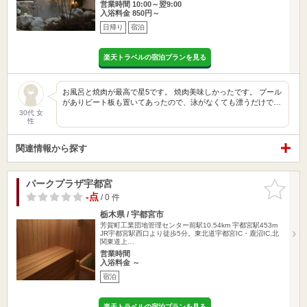
営業時間 10:00～翌9:00
入浴料金 850円～
日帰り
宿泊
楽天トラベルの宿泊プランを見る
お風呂と焼肉が最高で星5です。 焼肉美味しかったです。 プール
がありビート板も置いてあったので、泳がなくても漂うだけで…
30代 女
性
関連情報から探す
パークプラザ宇都宮
お気に入
りに追加
-点
/ 0 件
栃木県 / 宇都宮市
芳賀町工業団地管理センター前駅10.54km
宇都宮駅453m
JR宇都宮駅西口より徒歩5分。東北道宇都宮IC・鹿沼IC,北
関東道上…
営業時間
入浴料金 ～
宿泊
楽天トラベルの宿泊プランを見る