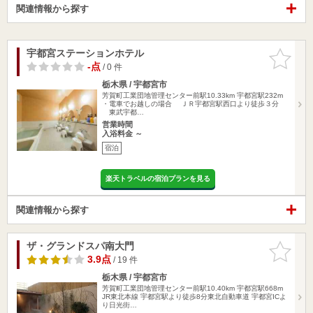
関連情報から探す
宇都宮ステーションホテル
お気に入
りに追加
-点
/ 0 件
栃木県 / 宇都宮市
芳賀町工業団地管理センター前駅10.33km
宇都宮駅232m
・電車でお越しの場合 ＪＲ宇都宮駅西口より徒歩３分
東武宇都…
営業時間
入浴料金 ～
宿泊
楽天トラベルの宿泊プランを見る
関連情報から探す
ザ・グランドスパ南大門
お気に入
りに追加
3.9点
/ 19 件
栃木県 / 宇都宮市
芳賀町工業団地管理センター前駅10.40km
宇都宮駅668m
JR東北本線 宇都宮駅より徒歩8分東北自動車道 宇都宮ICよ
り日光街…