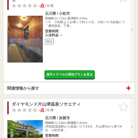
-点
/ 0 件
石川県 / 小松市
明峰駅11.17km
粟津駅6.27km
ＪＲ 小松駅よりお車にて約２０分、小松バス大杉線にて
「瀬領温泉」下車…
営業時間
入浴料金 ～
宿泊
楽天トラベルの宿泊プランを見る
関連情報から探す
ダイヤモンド片山津温泉ソサエティ
お気に入
りに追加
-点
/ 0 件
石川県 / 加賀市
明峰駅11.24km
動橋駅1.81km
JR加賀温泉駅から送迎バスで15分、片山津ICから車で8
分、小松空港…
営業時間