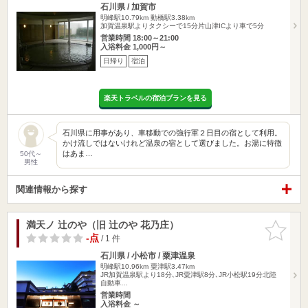
石川県 / 加賀市
明峰駅10.79km
動橋駅3.38km
加賀温泉駅よりタクシーで15分片山津ICより車で5分
営業時間 18:00～21:00
入浴料金 1,000円～
日帰り
宿泊
楽天トラベルの宿泊プランを見る
石川県に用事があり、車移動での強行軍２日目の宿として利用。
かけ流しではないけれど温泉の宿として選びました。お湯に特徴
はあま…
50代～
男性
関連情報から探す
満天ノ 辻のや（旧 辻のや 花乃庄）
お気に入
りに追加
-点
/ 1 件
石川県 / 小松市 / 粟津温泉
明峰駅10.96km
粟津駅3.47km
JR加賀温泉駅より18分､JR粟津駅8分､JR小松駅19分北陸
自動車…
営業時間
入浴料金 ～