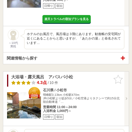
日帰り
宿泊
楽天トラベルの宿泊プランを見る
ホテルのお風呂で、風呂場は３階にあります。勧進帳の安宅関が
近くにあることからと思いますが、「あたかの湯」と命名されて
います…
～10代
男性
関連情報から探す
大浴場・露天風呂 アパスパ小松
お気に入
りに追加
4.3点
/ 10 件
石川県 / 小松市
明峰駅3.13km
小松駅470m
JR小松駅より徒歩5分／小松空港よりタクシーで約15分北
陸自動車道「…
営業時間 11:00～24:00
入浴料金 1,000円～
日帰り
宿泊