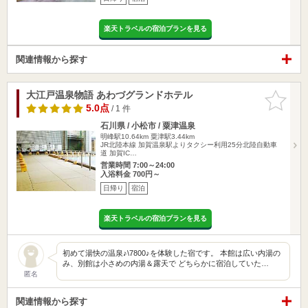
楽天トラベルの宿泊プランを見る
関連情報から探す
大江戸温泉物語 あわづグランドホテル
お気に入
りに追加
5.0点
/ 1 件
石川県 / 小松市 / 粟津温泉
明峰駅10.64km
粟津駅3.44km
JR北陸本線 加賀温泉駅よりタクシー利用25分北陸自動車
道 加賀IC…
営業時間 7:00～24:00
入浴料金 700円～
日帰り
宿泊
楽天トラベルの宿泊プランを見る
初めて湯快の温泉♪\7800♪を体験した宿です。 本館は広い内湯の
み、別館は小さめの内湯＆露天で どちらかに宿泊していた…
匿名
関連情報から探す