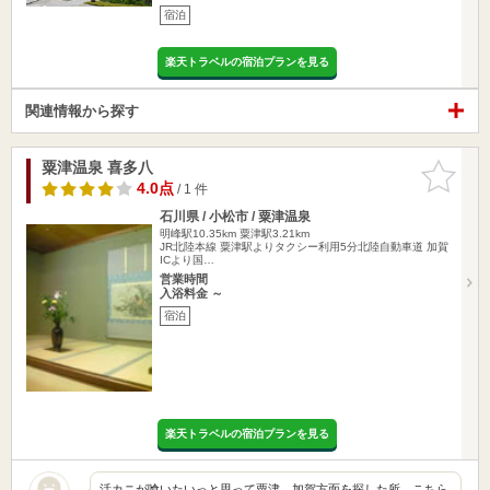
宿泊
楽天トラベルの宿泊プランを見る
関連情報から探す
粟津温泉 喜多八
お気に入
りに追加
4.0点
/ 1 件
石川県 / 小松市 / 粟津温泉
明峰駅10.35km
粟津駅3.21km
JR北陸本線 粟津駅よりタクシー利用5分北陸自動車道 加賀
ICより国…
営業時間
入浴料金 ～
宿泊
楽天トラベルの宿泊プランを見る
活カニが喰いたいっと思って粟津、加賀方面を探した所、こちら