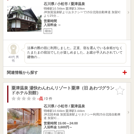
石川県 / 小松市 / 粟津温泉
明峰駅10.54km
粟津駅3.39km
JR加賀温泉駅よりおタクシーで15分北陸自動車道 加賀IC
より25分…
営業時間
入浴料金 ～
宿泊
法事の際の宿に利用しました。正直、宿を選んでいる余裕がなく
たまたまの宿泊でしたが楽しめました。お庭が手入れされていて
建物の…
40代 男
性
関連情報から探す
粟津温泉 湯快わんわんリゾート粟津（旧 あわづグラン
お気に入
ドホテル別館）
りに追加
-点
/ 0 件
石川県 / 小松市 / 粟津温泉
明峰駅10.64km
粟津駅3.44km
JR北陸本線 加賀温泉駅よりタクシー利用25分北陸自動車
道 加賀IC…
営業時間 15:00～24:00
入浴料金 3,600円～
日帰り
宿泊