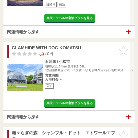
日帰り
宿泊
楽天トラベルの宿泊プランを見る
関連情報から探す
GLAMHIDE WITH DOG KOMATSU
お気に入
りに追加
-点
/ 0 件
石川県 / 小松市
明峰駅11.04km
粟津駅3.59km
北陸自動車道 小松I.C 加賀I.Cよりお車でそれぞれ約20分
営業時間
入浴料金 ～
宿泊
楽天トラベルの宿泊プランを見る
関連情報から探す
瀬々らぎの森 シャンブル・ドット エトワールエフ
お気に入
ェ
りに追加