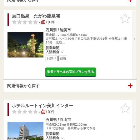
辰口温泉 たがわ龍泉閣
お気に入
りに追加
-点
/ 0 件
石川県 / 能美市
明峰駅7.73km
小柳駅6.51km
金沢駅よりバス40分で辰口温泉下車徒歩1分 松任駅より車
15分 北陸…
営業時間
入浴料金 ～
日帰り
宿泊
楽天トラベルの宿泊プランを見る
関連情報から探す
ホテルルートイン美川インター
お気に入
りに追加
-点
/ 0 件
石川県 / 白山市
明峰駅9.21km
美川駅2.09km
ＪＲ北陸本線 美川駅から車で５分
営業時間
入浴料金 ～