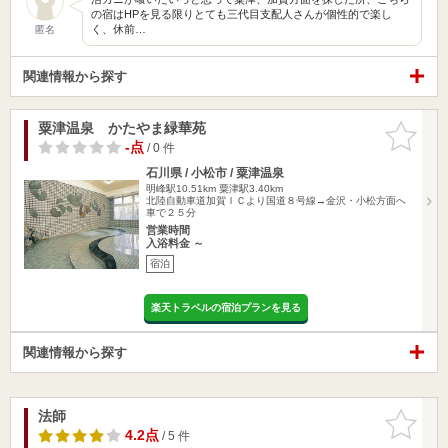
の宿はHPを見る限りとても三代目支配人さんが個性的で楽し
く、休前…
匿名
関連情報から探す
粟津温泉 かたやま緑華苑
お気に入
りに追加
-点
/ 0 件
石川県 / 小松市 / 粟津温泉
明峰駅10.51km
粟津駅3.40km
北陸自動車道加賀ＩＣより国道８号線→金沢・小松方面へ
車で２５分
営業時間
入浴料金 ～
宿泊
楽天トラベルの宿泊プランを見る
関連情報から探す
法師
お気に入
りに追加
4.2点
/ 5 件