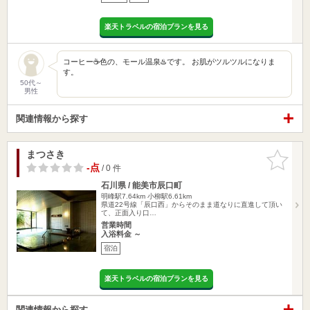
楽天トラベルの宿泊プランを見る
コーヒー☕️色の、モール温泉♨️です。 お肌がツルツルになりま
す。
50代～
男性
関連情報から探す
まつさき
お気に入
りに追加
-点
/ 0 件
石川県 / 能美市辰口町
明峰駅7.64km
小柳駅6.61km
県道22号線「辰口西」からそのまま道なりに直進して頂い
て、正面入り口…
営業時間
入浴料金 ～
宿泊
楽天トラベルの宿泊プランを見る
関連情報から探す