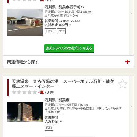
石川県 / 能美市石子町ハ
明峰駅4.28km
能美根上駅4.46km
金沢駅から車で約４０分
営業時間 17:00～22:00
入浴料金 800円～
日帰り
宿泊
楽天トラベルの宿泊プランを見る
関連情報から探す
天然温泉 九谷五彩の湯 スーパーホテル石川・能美
お気に入
根上スマートインター
りに追加
-点
/ 0 件
石川県 / 能美市
明峰駅4.92km
小舞子駅1.02km
金沢駅より車にて約30分/小松空港より車にて約15分/JR
「小舞子駅…
営業時間
入浴料金 ～
宿泊