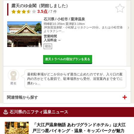
露天のゆ金閣（閉館しました）
お気に入
りに追加
3.5点
/ 7 件
石川県 / 小松市 / 粟津温泉
明峰駅10.35km
粟津駅3.19km
JR加賀温泉駅・小松駅よりタクシー20分。または小松空港
よりタクシー…
営業時間
入浴料金 ～
宿泊
楽天トラベルの宿泊プランを見る
最初駐車場がどこか分からず適当に止めたのですが、入り口の案
内の方がとても親切で、駐車場所から受付、浴室案内まで全てに
携わっ…
匿名
関連情報から探す
石川県のニフティ温泉ニュース
「大江戸温泉物語 あわづグランドホテル」は大江
戸三つ星バイキング・温泉・キッズパークが魅力