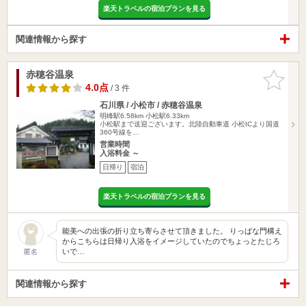
楽天トラベルの宿泊プランを見る
関連情報から探す
赤穂谷温泉
お気に入
りに追加
4.0点
/ 3 件
石川県 / 小松市 / 赤穂谷温泉
明峰駅6.58km
小松駅6.33km
小松駅まで送迎ございます。北陸自動車道 小松ICより国道
360号線を…
営業時間
入浴料金 ～
日帰り
宿泊
楽天トラベルの宿泊プランを見る
能美への出張の折り立ち寄らさせて頂きました。 りっぱな門構え
からこちらは日帰り入浴をイメージしていたのでちょっとたじろ
いで…
匿名
関連情報から探す