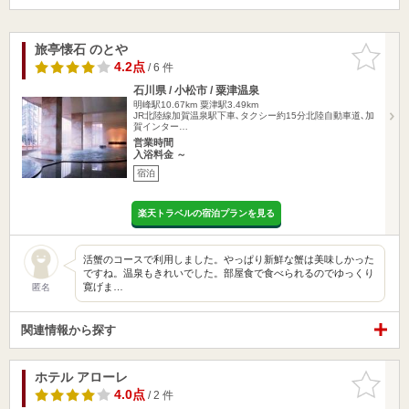
旅亭懐石 のとや
お気に入
りに追加
4.2点
/ 6 件
石川県 / 小松市 / 粟津温泉
明峰駅10.67km
粟津駅3.49km
JR北陸線加賀温泉駅下車､タクシー約15分北陸自動車道､加
賀インター…
営業時間
入浴料金 ～
宿泊
楽天トラベルの宿泊プランを見る
活蟹のコースで利用しました。やっぱり新鮮な蟹は美味しかった
ですね。温泉もきれいでした。部屋食で食べられるのでゆっくり
寛げま…
匿名
関連情報から探す
ホテル アローレ
お気に入
りに追加
4.0点
/ 2 件