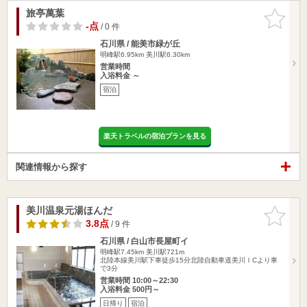
旅亭萬葉
お気に入
りに追加
-点
/ 0 件
石川県 / 能美市緑が丘
明峰駅6.95km
美川駅6.30km
営業時間
入浴料金 ～
宿泊
楽天トラベルの宿泊プランを見る
関連情報から探す
美川温泉元湯ほんだ
お気に入
りに追加
3.8点
/ 9 件
石川県 / 白山市長屋町イ
明峰駅7.45km
美川駅721m
北陸本線美川駅下車徒歩15分北陸自動車道美川ＩCより車
で3分
営業時間 10:00～22:30
入浴料金 500円～
日帰り
宿泊