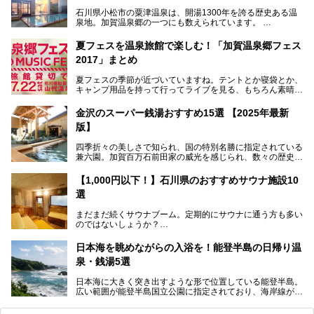
石川県小松市の粟津温泉は、開湯1300年を誇る歴史ある温
泉地。加賀温泉郷の一つにも数えられています。
その粟津温泉に建つ「大江戸温泉物語 あわづグランドホテ
夏フェスを温泉旅館で楽しむ！「加賀温泉郷フェス
ル」（以下、あわづグランドホテル）は客室数97室のホテ
2017」まとめ
ルで、昨年2024年12月に露天風呂を新設。充実したキッズ
パークはファミリー層に大人気を博しています。さらに今年
夏フェスの季節が近づいていますね。テントとか寝袋とか、
2025年7月からは「大江戸三つ星バイキング」がスタート！
キャンプ用品を持って行ってライブを見る、もちろん素晴ら
しい１日になることでしょう。
この話題のホテルを取材してきたのでさっそく紹介します。
金沢のスーパー銭湯おすすめ15選 【2025年最新
いやでもね、暑いし汗や砂埃でドロドロになるしうるさくて
───
版】
夜は寝られないし、若い時はそういうのが良かったんですけ
提供元：大江戸温泉物語ホテルズ＆リゾーツ株式会社【P
どね。かつての千代の富士なみに体力の限界を感じてる昨
R】
四季折々の美しさで知られ、国の特別名勝に指定されている
今、もうちょっと気楽なフェスはないかな、と探してたらあ
この記事は大江戸温泉物語 あわづグランドホテルのPR記事
兼六園。加賀百万石前田家の威光を感じられ、数々の歴史的
りましたよ！
です。
な建造物がある金沢城公園など、名所旧跡が多い金沢エリ
ア。国内でも特に人気の観光地の1つです。北陸新幹線で東
「加賀温泉郷フェス 2017」が石川県・山代温泉の瑠璃光を
【1,000円以下！】石川県のおすすめサウナ施設10
京から約2時間30分と、首都圏からアクセスしやすい立地も
全館貸し切って開催！
選
魅力ですね。
金沢市郊外には湯涌温泉や深谷温泉などの良質な温泉があ
まさかの温泉旅館でフェス！ライブの後は温泉に入って泊ま
まだまだ続くサウナブーム。定期的にサウナに通う方も多い
り、観光に加えて温泉もぜひ楽しみたいところ。金沢エリア
れちゃう！なんということでしょう！！
のではないしょうか？
でおすすめのスーパー銭湯をご紹介します。
加賀温泉郷フェス2017についてまとめます！
今回はそんなサウナによく行く人もこれから楽しむ人も格安
日本海を眺めながらの入浴を！能登半島の日帰り温
で楽しめるサウナを紹介します。
泉・銭湯5選
街中でアクセス抜群のところや、温泉とともに楽しめる施設
日本海に大きく突き出すような形で位置している能登半島。
など、種類豊富ですよ。
広い範囲が能登半島国立公園に指定されており、海岸線が作
り出す美しい景観が楽しめる景勝地です。
今回の記事では石川県にある1,000円以下のおすすめサウナ
車で行くのがオススメですが、ドライブの際にぜひ一緒に楽
施設を紹介します。