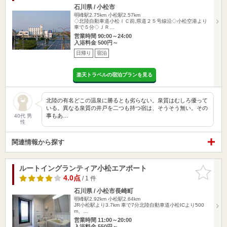
石川県 / 小松市
明峰駅2.75km
小松駅2.57km
◇北陸自動車道小松ＩＣ前,県道２５号線沿◇小松空港より
車で５分◇ＪＲ…
営業時間 90:00～24:00
入浴料金 500円～
日帰り
宿泊
楽天トラベルの宿泊プランを見る
北陸の有名どこの温泉に勝るとも劣らない。泉質はむしろ優って
いる。異なる泉質の井戸を二つも持つ宿は、そうそう無い。その
事もあ…
40代 男
性
関連情報から探す
ルートイングランティア小松エアポート
お気に入
りに追加
4.0点
/ 1 件
石川県 / 小松市長崎町
明峰駅2.92km
小松駅2.64km
JR小松駅より3.7km 車で7分北陸自動車道小松ICより500
m、…
営業時間 11:00～20:00
入浴料金 550円～