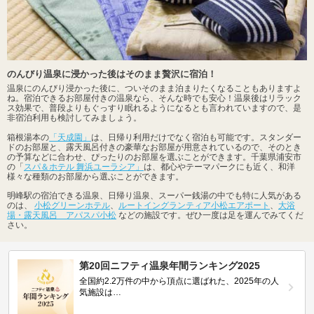
のんびり温泉に浸かった後はそのまま贅沢に宿泊！
温泉にのんびり浸かった後に、ついそのまま泊まりたくなることもありますよ
ね。宿泊できるお部屋付きの温泉なら、そんな時でも安心！温泉後はリラック
ス効果で、普段よりもぐっすり眠れるようになるとも言われていますので、是
非宿泊利用も検討してみましょう。
箱根湯本の
「天成園」
は、日帰り利用だけでなく宿泊も可能です。スタンダー
ドのお部屋と、露天風呂付きの豪華なお部屋が用意されているので、そのとき
の予算などに合わせ、ぴったりのお部屋を選ぶことができます。千葉県浦安市
の「
スパ＆ホテル 舞浜ユーラシア」
は、都心やテーマパークにも近く、和洋
様々な種類のお部屋から選ぶことができます。
明峰駅の宿泊できる温泉、日帰り温泉、スーパー銭湯の中でも特に人気がある
のは、
小松グリーンホテル
、
ルートイングランティア小松エアポート
、
大浴
場・露天風呂 アパスパ小松
などの施設です。ぜひ一度は足を運んでみてくだ
さい。
第20回ニフティ温泉年間ランキング2025
全国約2.2万件の中から頂点に選ばれた、2025年の人
気施設は…