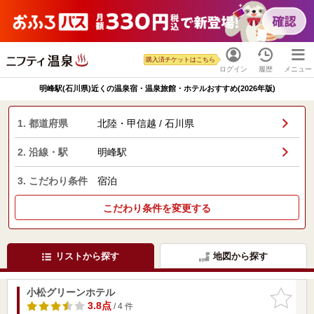
購入済チケットはこちら
ログイン
履歴
メニュー
明峰駅(石川県)近くの温泉宿・温泉旅館・ホテルおすすめ(2026年版)
1. 都道府県
北陸・甲信越 / 石川県
2. 沿線・駅
明峰駅
3. こだわり条件
宿泊
こだわり条件を変更する
リストから探す
地図から探す
小松グリーンホテル
お気に入
りに追加
3.8点
/ 4 件