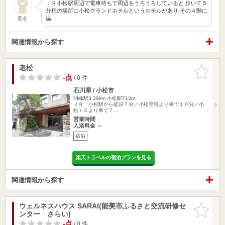
ＪＲ小松駅周辺で電車待ちで周辺をうろうろしていると 歩いて５
分程の場所に小松グランドホテルというホテルがあり その４階に
温…
匿名
関連情報から探す
老松
お気に入
りに追加
-点
/ 0 件
石川県 / 小松市
明峰駅3.39km
小松駅713m
ＪＲ 小松駅から徒歩７分／小松空港より車で１０分／小
松ＩＣより車で７…
営業時間
入浴料金 ～
宿泊
楽天トラベルの宿泊プランを見る
関連情報から探す
ウェルネスハウス SARAI(能美市ふるさと交流研修セ
お気に入
ンター さらい)
りに追加
-点
/ 0 件