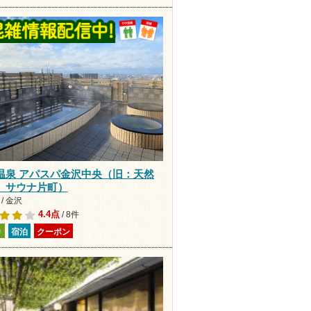
温泉 アパスパ金沢中央（旧：天然
 サウナ片町）
/ 金沢
4.4点
/ 8件
り
宿泊
クーポン