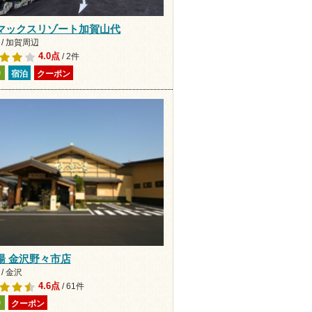
マックスリゾート加賀山代
/ 加賀周辺
4.0点
/ 2件
り
宿泊
クーポン
湯 金沢野々市店
/ 金沢
4.6点
/ 61件
り
クーポン