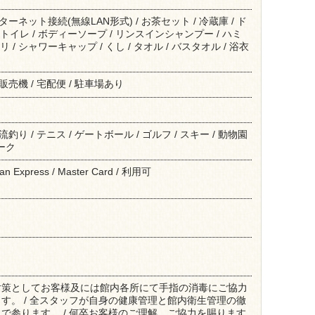
ンターネット接続(無線LAN形式) / お茶セット / 冷蔵庫 / ド
トイレ / ボディーソープ / リンスインシャンプー / ハミ
 / シャワーキャップ / くし / タオル / バスタオル / 浴衣
動販売機 / 宅配便 / 駐車場あり
渓流釣り / テニス / ゲートボール / ゴルフ / スキー / 動物園
パーク
ican Express / Master Card / 利用可
対策としてお客様及には館内各所にて手指の消毒にご協力
す。 / 全スタッフが自身の健康管理と館内衛生管理の徹
で参ります。 / 何卒お客様のご理解、ご協力を賜ります