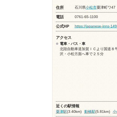
石川県
小松市
粟津町ワ47
住所
0761-65-1100
電話
https://japanese-inns-149
公式HP
アクセス
電車・バス・車
北陸自動車道加賀ＩＣより国道８
沢・小松方面へ車で２５分
近くの駅情報
粟津駅
(3.40km)
動橋駅
(5.81km)
小