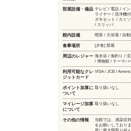
テレビ / 電話 / イ
部屋設備・備品
ライヤー / 洗浄機付
ガキセット / カミソリ
/ スリッパ
喫茶 / 大浴場 / 自
館内設備
[夕食] 部屋
食事場所
海水浴 / 海釣り / 
周辺のレジャー
/ 博物館 / テーマ
VISA / JCB / Amer
利用可能なクレ
ジットカード
取り扱いなし
ポイント加算に
ついて
取り扱いなし
マイレージ加算
について
当館では、感染症
その他の情報
をお願いしておりま
底に最大限取り組ん