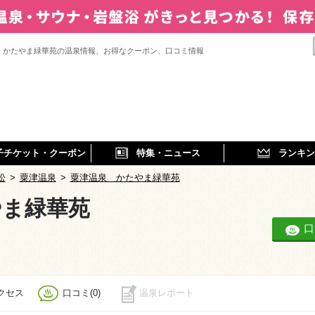
 かたやま緑華苑の温泉情報、お得なクーポン、口コミ情報
子チケット・クーポン
特集・ニュース
ランキン
松
>
粟津温泉
>
粟津温泉 かたやま緑華苑
やま緑華苑
口
クセス
口コミ(0)
温泉レポート