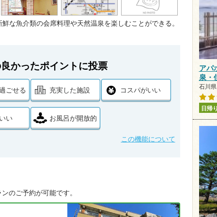
新鮮な魚介類の会席料理や天然温泉を楽しむことができる。
の良かったポイントに投票
アパ
泉・
石川県 
過ごせる
充実した施設
コスパがいい
日帰
いい
お風呂が開放的
この機能について
ランのご予約が可能です。