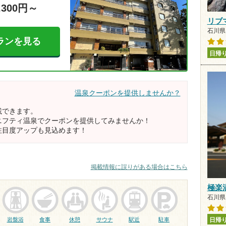
,300円～
リブ
石川県 
ランを見る
日帰
温泉クーポンを提供しませんか？
載できます。
ニフティ温泉でクーポンを提供してみませんか！
注目度アップも見込めます！
掲載情報に誤りがある場合はこちら
極楽
石川県 
日帰
岩盤浴
食事
休憩
サウナ
駅近
駐車