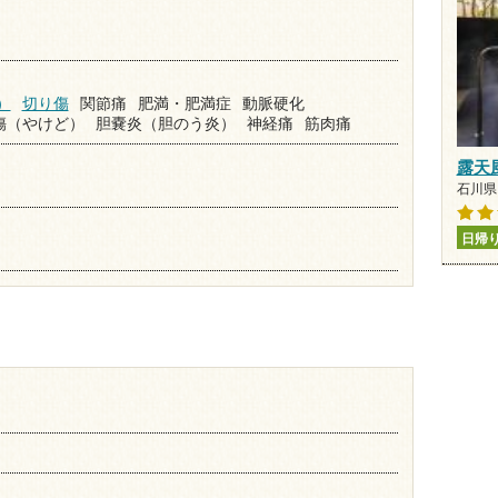
）
切り傷
関節痛
肥満・肥満症
動脈硬化
傷（やけど）
胆嚢炎（胆のう炎）
神経痛
筋肉痛
露天
石川県 
日帰