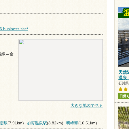
6.business.site/
号線→金
天然
温泉
石川県 
日帰
大きな地図で見る
松駅
(7.91km)
加賀温泉駅
(8.82km)
明峰駅
(10.51km)