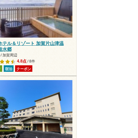
ホテル＆リゾート 加賀片山津温
佳水郷
/ 加賀周辺
4.8点
/ 8件
り
宿泊
クーポン