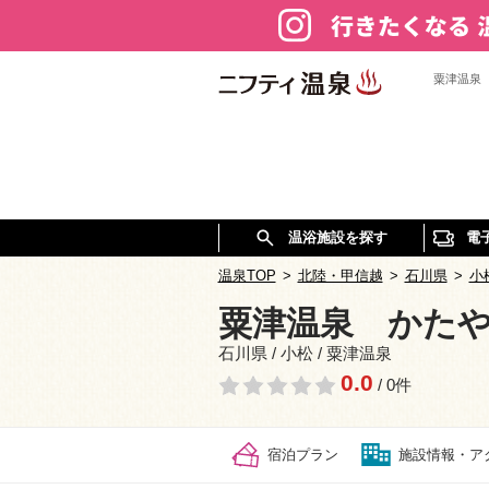
粟津温泉
温浴施設を探す
電
温泉TOP
>
北陸・甲信越
>
石川県
>
小
粟津温泉 かた
石川県 / 小松 / 粟津温泉
0.0
/ 0件
宿泊プラン
施設情報・ア