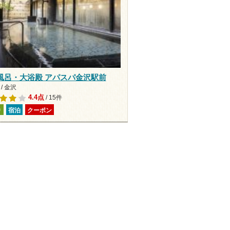
風呂・大浴殿 アパスパ金沢駅前
/ 金沢
4.4点
/ 15件
り
宿泊
クーポン