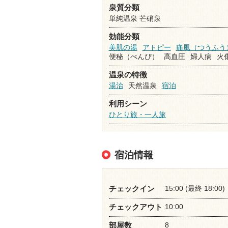
泉質分類
単純温泉 芒硝泉
効能分類
美肌の湯
アトピー
痛風（つうふう
便秘（べんぴ）
高血圧
婦人病
火
温泉の特徴
湯治
天然温泉
宿泊
利用シーン
ひとり旅・一人旅
宿泊情報
15:00 (最終 18:00)
チェックイン
10:00
チェックアウト
8
部屋数