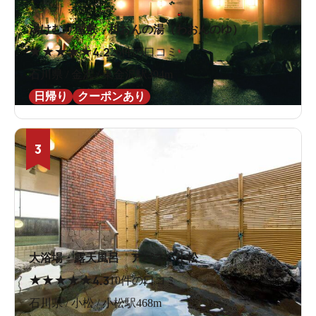
湯けむり屋敷 和おんの湯（わおんのゆ）
★
★
★
★
★
4.2
26件の口コミ
石川県 / 金沢 / 東金沢駅394m
日帰り
クーポンあり
3
大浴場・露天風呂 アパスパ小松
★
★
★
★
★
4.3
10件の口コミ
石川県 / 小松 / 小松駅468m