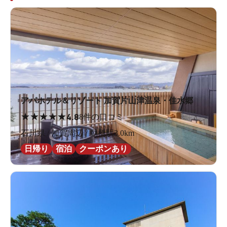
アパホテル＆リゾート 加賀片山津温泉・佳水郷
★
★
★
★
★
4.8
8件の口コミ
石川県 / 加賀周辺 / 動橋駅3.0km
日帰り
宿泊
クーポンあり