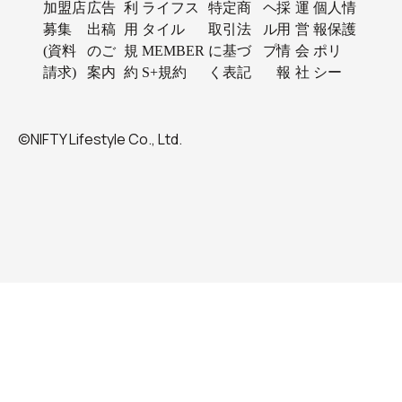
加盟店
広告
利
ライフス
特定商
ヘ
採
運
個人情
募集
出稿
用
タイル
取引法
ル
用
営
報保護
(資料
のご
規
MEMBER
に基づ
プ
情
会
ポリ
請求)
案内
約
S+規約
く表記
報
社
シー
©NIFTY Lifestyle Co., Ltd.