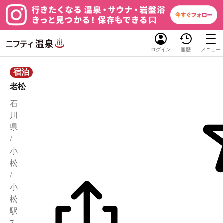
ログイン
履歴
メニュー
宿泊
老松
石
川
県
/
小
松
/
小
松
駅
7