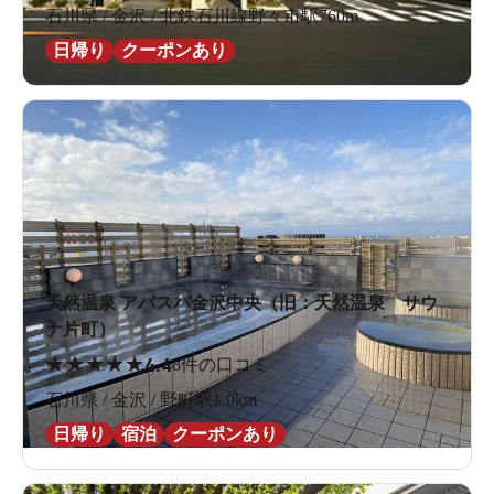
石川県 / 金沢 / 北鉄石川線野々市駅760m
日帰り
クーポンあり
天然温泉 アパスパ金沢中央（旧：天然温泉 サウ
ナ片町）
★
★
★
★
★
4.4
8件の口コミ
石川県 / 金沢 / 野町駅1.0km
日帰り
宿泊
クーポンあり