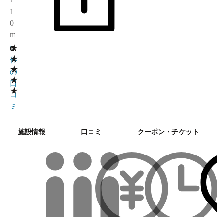
1
0
m
★
0
0
★
件
★
の
★
口
★
コ
ミ
施設情報
口コミ
クーポン・チケット