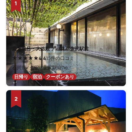
1
露天風呂・大浴殿 アパスパ金沢駅前
★
★
★
★
★
4.4
15件の口コミ
石川県 / 金沢 / 金沢駅127m
日帰り
宿泊
クーポンあり
2