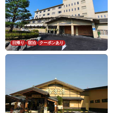
リブマックスリゾート加賀山代
★
★
★
★
★
4.0
2件の口コミ
石川県 / 加賀周辺 / 加賀温泉駅3.4km
日帰り
宿泊
クーポンあり
極楽湯 金沢野々市店
★
★
★
★
★
4.6
61件の口コミ