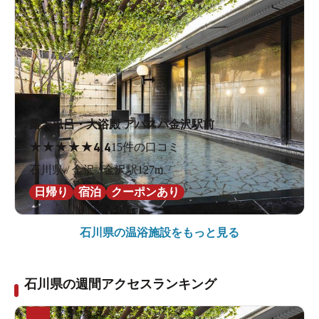
露天風呂・大浴殿 アパスパ金沢駅前
★
★
★
★
★
4.4
15件の口コミ
石川県 / 金沢 / 金沢駅127m
日帰り
宿泊
クーポンあり
石川県の
温浴施設をもっと見る
石川県の週間アクセスランキング