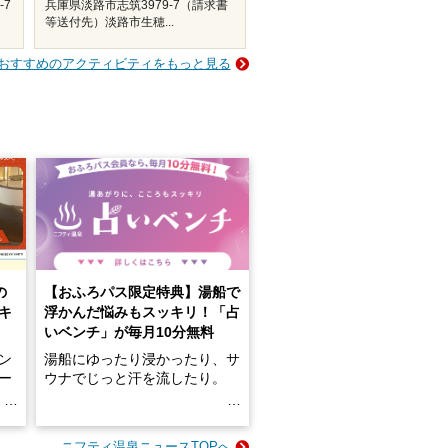
-7
兵庫県淡路市志筑3979-7（請求書
等送付先）淡路市生穂...
おすすめのアクティビティをもっと見る
の
【おふろパス限定特典】湯船で
キ
浮かんだ悩みもスッキリ！「占
いベンチ」が毎月10分無料
ン
湯船にゆったり浸かったり、サ
ロー
ウナでじっと汗を流したり。
る
名
e-
ニフティ温泉ニュースTOPへ