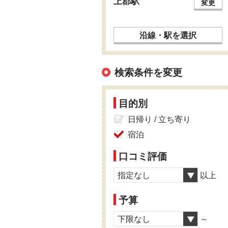
上郡駅
変更
沿線・駅を選択
検索条件を変更
目的別
日帰り / 立ち寄り
宿泊
口コミ評価
指定なし
以上
予算
下限なし
～