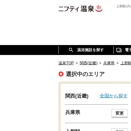
上郡駅(
温浴施設を探す
電
温泉TOP
>
関西(近畿)
>
兵庫県
>
上郡
選択中のエリア
全国から探す
関西(近畿)
兵庫県
変更