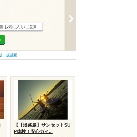
>
お気に入りに追加
る
駅
坂越駅
向
【【淡路島】サンセットSU
P体験！安心ガイ...