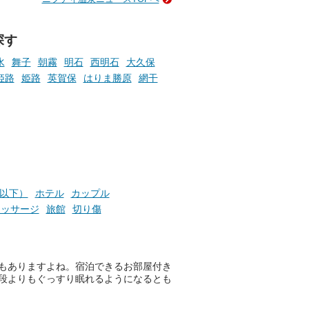
い
そんな「一人でぼんやり過ごす
時間」、ふだん後回しにしてい
た「これからのこと」や「ちょ
探す
っとした悩み」が、頭に浮かん
でくることはありませんか？
水
舞子
朝霧
明石
西明石
大久保
姫路
姫路
英賀保
はりま勝原
網干
お風呂でリラックスしているか
らこそ向き合える、大切な自分
の本音。
そんな心のつぶやきを、湯あが
りの温まった心のまま相談でき
たら素敵ですよね。
円以下）
ホテル
カップル
マッサージ
旅館
切り傷
ニフティ温泉の「占いベンチ」
！
は、そんなあなたの心のつぶや
もありますよね。宿泊できるお部屋付き
きをプロの占い師に相談するこ
段よりもぐっすり眠れるようになるとも
とができるサービスです。