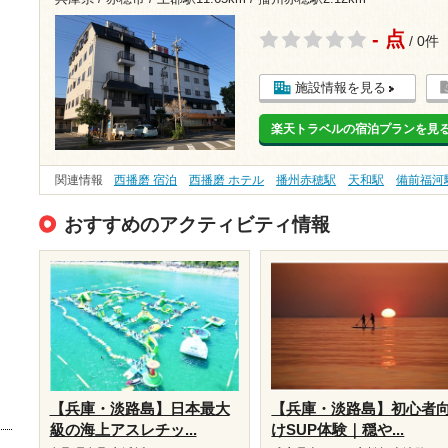
- 点
/ 0件
施設情報を見る
楽天トラベルの宿泊プランを見
関連情報
西播磨 宿泊
西播磨 ホテル
播州赤穂駅
天和駅
備前福河
おすすめのアクティビティ情報
【兵庫・淡路島】日本最大
【兵庫・淡路島】初心者
級の海上アスレチッ...
けSUP体験｜穏や...