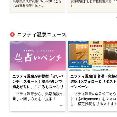
鳥取県鳥取市浜坂1390‐228（こち
兵庫県南あわじ市松帆古津路577
8
らは事務局所在地と...
ニフティ温泉ニュース
ニフティ温泉が新提案「占いベ
ニフティ温泉|百名湯・究極
ンチ」スタート！温泉×占いで
選択！Xフォロー＆リポスト
湯あがりに、こころもスッキリ
ャンペーン
ニフティ温泉から、温浴施設の
ニフティ温泉のX公式アカウ
新しい楽しみ方をご提案！
ト（@niftyonsen）をフォ
し、指定投稿をリポストす
温泉で体を癒したあとに、占い
と、抽選で各回26（ふろ）
でこころもスッキリ──そんな
様（合計260名様）に選べる