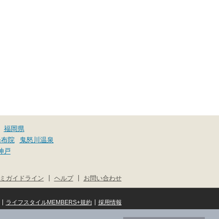
福岡県
湯布院
鬼怒川温泉
神戸
|
|
ミガイドライン
ヘルプ
お問い合わせ
|
|
ライフスタイルMEMBERS+規約
採用情報
© NIFTY Lifestyle Co., Ltd.