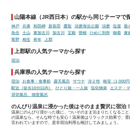
新体験が楽しめる「占いベン
GIFT500円分をプレゼント
チ」を展開中♨
たします。
山陽本線（JR西日本）の駅から同じテーマで
手相やタロットなど気軽に楽し
める占いで、“ととのう”おふろ
神戸
兵庫
和田岬
新長田
鷹取
須磨海浜公園
須磨
塩屋
垂
時間を、もっと特別に。
魚住
土山
東加古川
加古川
宝殿
曽根
ひめじ別所
御着
東
竜野
相生
有年
上郡
上郡駅の人気テーマから探す
宿泊
兵庫県の人気テーマから探す
宿泊
お食事・食事処
露天風呂
サウナ
冷え性
格安（1,000
駅近（徒歩10分以内）
ひとり旅・一人旅
塩化物泉
エステ・
貸切風呂、個室風呂
のんびり温泉に浸かった後はそのまま贅沢に宿泊
温泉にのんびり浸かった後に、ついそのまま泊まりたくなること
の温泉なら、そんな時でも安心！温泉後はリラックス効果で、普
言われていますので、是非宿泊利用も検討してみましょう。