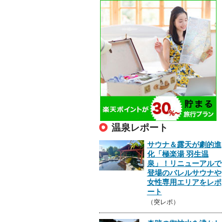
温泉レポート
サウナ＆露天が劇的進
化「極楽湯 羽生温
泉」！リニューアルで
登場のバレルサウナや
女性専用エリアをレポ
ート
（突レポ）