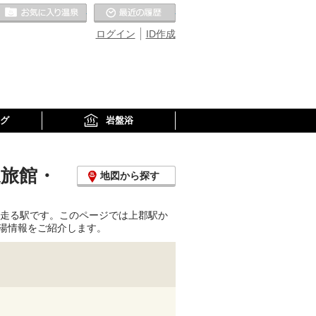
お気に入りの温泉
最近の履歴
ログイン
ID作成
グ
岩盤浴
泉旅館・
地図から探す
が走る駅です。このページでは上郡駅か
湯情報をご紹介します。