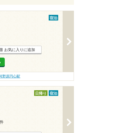
宿泊
>
お気に入りに追加
る
河野原円心駅
日帰り
宿泊
>
6件