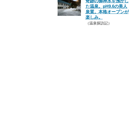
奇跡の御神水を沸かし
た温泉。pH9.6の美人
泉質。本格オープンが
楽しみ。
（温泉探訪記）