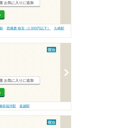
お気に入りに追加
る
処
西播磨 格安（1,000円以下）
久崎駅
宿泊
>
お気に入りに追加
る
備前福河駅
坂越駅
宿泊