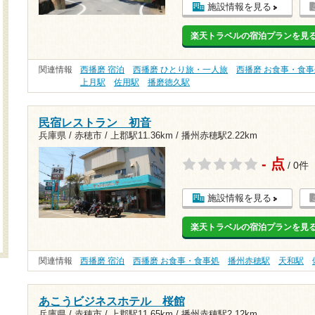
施設情報を見る
楽天トラベルの宿泊プランを見
関連情報
西播磨 宿泊
西播磨 ひとり旅・一人旅
西播磨 お食事・食事
上月駅
佐用駅
播磨徳久駅
民宿レストラン 初音
兵庫県 / 赤穂市 /
上郡駅11.36km
/
播州赤穂駅2.22km
- 点
/ 0件
施設情報を見る
楽天トラベルの宿泊プランを見
関連情報
西播磨 宿泊
西播磨 お食事・食事処
播州赤穂駅
天和駅
あこうビジネスホテル 桜館
兵庫県 / 赤穂市 /
上郡駅11.65km
/
播州赤穂駅2.12km