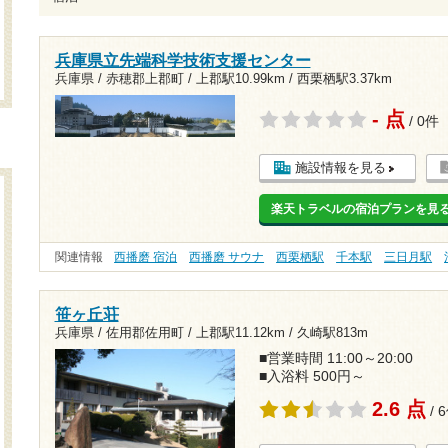
兵庫県立先端科学技術支援センター
兵庫県 / 赤穂郡上郡町 /
上郡駅10.99km
/
西栗栖駅3.37km
- 点
/ 0件
施設情報を見る
楽天トラベルの宿泊プランを見
関連情報
西播磨 宿泊
西播磨 サウナ
西栗栖駅
千本駅
三日月駅
笹ヶ丘荘
兵庫県 / 佐用郡佐用町 /
上郡駅11.12km
/
久崎駅813m
■営業時間 11:00～20:00
■入浴料 500円～
2.6 点
/ 