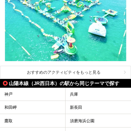
おすすめのアクティビティをもっと見る
山陽本線（JR西日本）の駅から同じテーマで探す
神戸
兵庫
和田岬
新長田
鷹取
須磨海浜公園