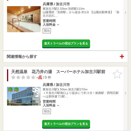
兵庫県 / 加古川市
東加古川駅2.53km
別府駅110m
山陽電鉄「別府駅」から徒歩 約1分 【山陽自動車道】「加
古川北IC…
営業時間
入浴料金 ～
宿泊
楽天トラベルの宿泊プランを見る
関連情報から探す
天然温泉 花乃井の湯 スーパーホテル加古川駅前
お気に入
りに追加
-点
/ 0 件
兵庫県 / 加古川市
東加古川駅3.50km
加古川駅270m
ＪＲ加古川駅南口より徒歩にて約３分！姫路駅・西明石駅
へは新快速で1駅…
営業時間
入浴料金 ～
宿泊
楽天トラベルの宿泊プランを見る