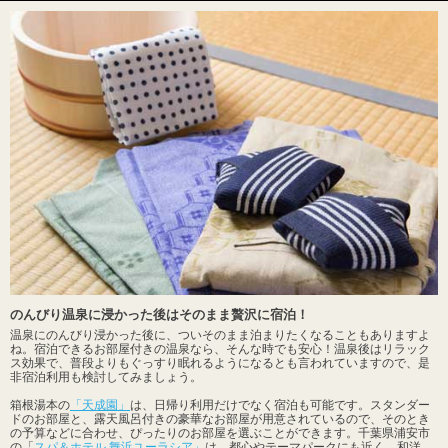
のんびり温泉に浸かった後はそのまま贅沢に宿泊！
温泉にのんびり浸かった後に、ついそのまま泊まりたくなることもありますよ
ね。宿泊できるお部屋付きの温泉なら、そんな時でも安心！温泉後はリラック
ス効果で、普段よりもぐっすり眠れるようになるとも言われていますので、是
非宿泊利用も検討してみましょう。
箱根湯本の
「天成園」
は、日帰り利用だけでなく宿泊も可能です。スタンダー
ドのお部屋と、露天風呂付きの豪華なお部屋が用意されているので、そのとき
の予算などに合わせ、ぴったりのお部屋を選ぶことができます。千葉県浦安市
の「
スパ＆ホテル 舞浜ユーラシア」
は、都心やテーマパークにも近く、和洋