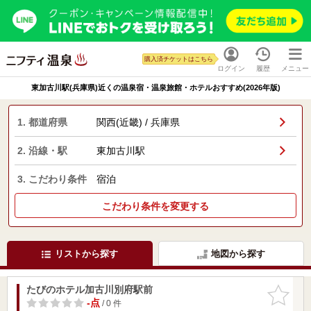
購入済チケットはこちら
ログイン
履歴
メニュー
東加古川駅(兵庫県)近くの温泉宿・温泉旅館・ホテルおすすめ(2026年版)
1. 都道府県
関西(近畿) / 兵庫県
2. 沿線・駅
東加古川駅
3. こだわり条件
宿泊
こだわり条件を変更する
リストから探す
地図から探す
たびのホテル加古川別府駅前
お気に入
りに追加
-点
/ 0 件