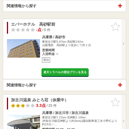
関連情報から探す
エバーホテル 高砂駅前
お気に入
りに追加
-点
/ 0 件
兵庫県 / 高砂市
東加古川駅5.97km
高砂駅192m
山陽電鉄 高砂駅より徒歩にて約１分
営業時間
入浴料金 ～
宿泊
楽天トラベルの宿泊プランを見る
関連情報から探す
加古川温泉 みとろ荘（休業中）
お気に入
りに追加
3.3点
/ 25 件
兵庫県 / 加古川市 / 加古川温泉
東加古川駅7.21km
厄神駅1.10km
JR加古川線厄神駅より約2km山陽自動車道三木小野ICより
約15分／…