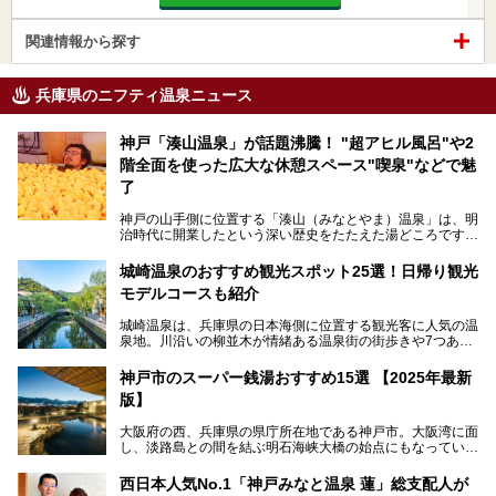
関連情報から探す
兵庫県のニフティ温泉ニュース
神戸「湊山温泉」が話題沸騰！ "超アヒル風呂"や2
階全面を使った広大な休憩スペース"喫泉"などで魅
了
神戸の山手側に位置する「湊山（みなとやま）温泉」は、明
治時代に開業したという深い歴史をたたえた湯どころです。
そんな長寿の温泉が今、話題となっています。理由は湯船い
っぱいに浮かぶアヒルちゃん。さらに、ゆったりくつろげて
城崎温泉のおすすめ観光スポット25選！日帰り観光
コワーキングも可能な休憩スペースも人気に。斬新な企画や
モデルコースも紹介
設備で人々をアッと驚かせる湊山温泉の魅力をリポートしま
す。
城崎温泉は、兵庫県の日本海側に位置する観光客に人気の温
泉地。川沿いの柳並木が情緒ある温泉街の街歩きや7つある
外湯巡り、ロープウェイからの絶景、冬のカニ料理などで知
られています。鉄道の駅から温泉街が近く、歩いて回るのに
神戸市のスーパー銭湯おすすめ15選 【2025年最新
ちょうどよい規模で、日帰りでの訪問にもおすすめです。
版】
この記事では、城崎温泉と周辺の見どころから厳選した25
大阪府の西、兵庫県の県庁所在地である神戸市。大阪湾に面
の観光スポットをピックアップ。温泉やご当地グルメなどを
し、淡路島との間を結ぶ明石海峡大橋の始点にもなっていま
盛り込んだ日帰り観光モデルコースも紹介しているので、ぜ
す。古くから港町として栄え、異国情緒の残る異人館街や中
ひ参考にしてくださいね！
華街をはじめ、きらびやかに発展したハーバーランドなど、
西日本人気No.1「神戸みなと温泉 蓮」総支配人が
人気観光スポットもめじろ押しです。