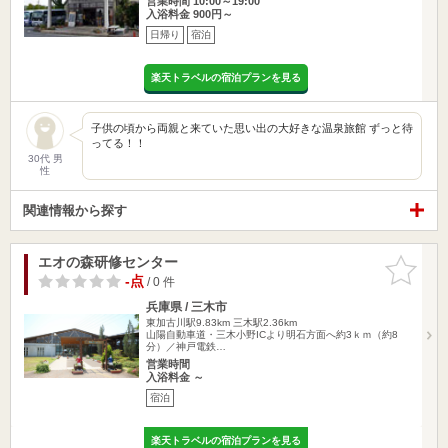
営業時間 10:00～19:00
入浴料金 900円～
日帰り
宿泊
楽天トラベルの宿泊プランを見る
子供の頃から両親と来ていた思い出の大好きな温泉旅館 ずっと待
ってる！！
30代 男
性
関連情報から探す
エオの森研修センター
お気に入
りに追加
-点
/ 0 件
兵庫県 / 三木市
東加古川駅9.83km
三木駅2.36km
山陽自動車道・三木小野ICより明石方面へ約3ｋｍ（約8
分）／神戸電鉄…
営業時間
入浴料金 ～
宿泊
楽天トラベルの宿泊プランを見る