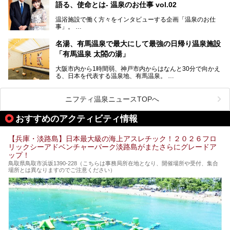
語る、使命とは- 温泉のお仕事 vol.02
そして、温泉好きの視点から見ると、神戸市といえば何とい
っても「有馬温泉」。日本三古湯の一角をなす、歴史ある名
温浴施設で働く方々をインタビューする企画「温泉のお仕
湯です。そのお湯をリーズナブルに体験できる健康ランドや
事」。
スーパー銭湯があったら……。今回はそんな希望に沿う施設
第2弾はニフティ温泉年間ランキング2018で全国総合ランキ
も含め、おすすめのスパ銭をピックアップしてご紹介してい
ング西日本1位、2年連続「ベストオブ宿泊賞」に輝いた
きます！
名湯、有馬温泉で最大にして最強の日帰り温泉施設
「神戸みなと温泉 蓮」の魅力に迫りました！
「有馬温泉 太閤の湯」
大阪市内から1時間弱、神戸市内からはなんと30分で向かえ
る、日本を代表する温泉地、有馬温泉。
そのなかでも最大の規模を誇る「有馬温泉 太閤の湯」は、
有名な「金泉」と「銀泉」に加え、人工のの炭酸泉まで楽し
める、ある意味「最強」ともいえる施設です。
ニフティ温泉ニュースTOPへ
今回は自慢のお湯をメインにその魅力の数々を紹介します！
おすすめのアクティビティ情報
【兵庫・淡路島】日本最大級の海上アスレチック！２０２６フロ
リックシーアドベンチャーパーク淡路島がまたさらにグレードア
ップ！
鳥取県鳥取市浜坂1390‐228（こちらは事務局所在地となり、開催場所や受付、集合
場所とは異なりますのでご注意ください）