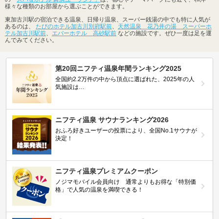
様々な種類のお部屋から選ぶことができます。
東加古川駅の宿泊できる温泉、日帰り温泉、スーパー銭湯の中でも特に人気が
あるのは、
たびのホテル加古川別府駅前
、
天然温泉 花乃井の湯 スーパーホ
テル加古川駅前
、
エバーホテル 高砂駅前
などの施設です。ぜひ一度は足を運
んでみてください。
第20回ニフティ温泉年間ランキング2025
全国約2.2万件の中から頂点に選ばれた、2025年の人
気施設は…
ニフティ温泉 サウナランキング2026
おふろ好きユーザーの投票により、全国No.1サウナが
決定！
ニフティ温泉プレミアムクーポン
ノジマモバイル会員向け 通常よりもお得な「特別価
格」で人気の温泉を満喫できる！