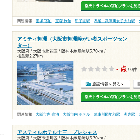
楽天トラベルの宿泊プランを見
関連情報
宝塚 宿泊
宝塚 旅館
甲子園駅
鳴尾・武庫川女子大前駅
アミティ舞洲（大阪市舞洲障がい者スポーツセン
ター）
大阪府 / 大阪市此花区 /
阪神本線尼崎駅5.70km
/
桜島駅2.27km
- 点
/ 0件
施設情報を見る
楽天トラベルの宿泊プランを見
関連情報
大阪市内 宿泊
大阪市内 ホテル
武庫川団地前駅
洲先駅
アスティルホテル十三 プレシャス
大阪府 / 大阪市淀川区 /
阪神本線尼崎駅5.70km
/