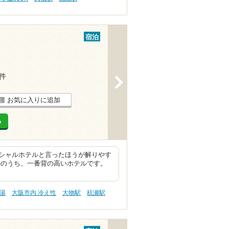
宿泊
3件
>
お気に入りに追加
る
シャルホテルと言ったほうが解りやす
ルのうち、一番背の高いホテルです。
の湯
大阪市内 冷え性
大物駅
杭瀬駅