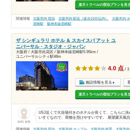
楽天トラベルの宿泊プランを見
関連情報
大阪市内 宿泊
大阪市内 駅近（徒歩10分以内）
大阪市内 
尼崎駅
阪神本線尼崎駅
ザ シンギュラリ ホテル ＆ スカイスパ アット ユ
ニバーサル・スタジオ・ジャパン
大阪府 / 大阪市此花区 /
阪神本線尼崎駅5.95km
/
ユニバーサルシティ駅48m
4.0 点
/ 
施設情報を見る
楽天トラベルの宿泊プランを見
USJ近くで大浴場付きのホテルが良くて、こちらに決
いすぐなので、荷物を預けやすいです。 展望露天風
30代 女性
関連情報
大阪市内 宿泊
大阪市内 カップル
大阪市内 絶景
大阪市内