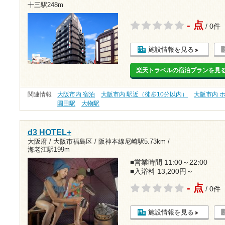
十三駅248m
- 点
/ 0件
施設情報を見る
楽天トラベルの宿泊プランを見
関連情報
大阪市内 宿泊
大阪市内 駅近（徒歩10分以内）
大阪市内 
園田駅
大物駅
d3 HOTEL+
大阪府 / 大阪市福島区 /
阪神本線尼崎駅5.73km
/
海老江駅199m
■営業時間 11:00～22:00
■入浴料 13,200円～
- 点
/ 0件
施設情報を見る