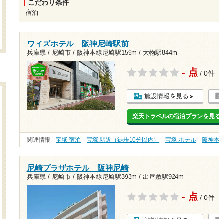
こだわり条件
宿泊
ワイズホテル 阪神尼崎駅前
兵庫県 / 尼崎市 /
阪神本線尼崎駅159m
/
大物駅844m
- 点
/ 0件
施設情報を見る
楽天トラベルの宿泊プランを見
関連情報
宝塚 宿泊
宝塚 駅近（徒歩10分以内）
宝塚 ホテル
阪神
尼崎プラザホテル 阪神尼崎
兵庫県 / 尼崎市 /
阪神本線尼崎駅393m
/
出屋敷駅924m
- 点
/ 0件