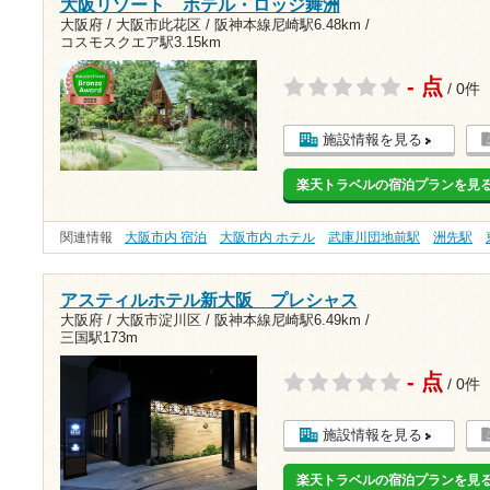
大阪リゾート ホテル・ロッジ舞洲
大阪府 / 大阪市此花区 /
阪神本線尼崎駅6.48km
/
コスモスクエア駅3.15km
- 点
/ 0件
施設情報を見る
楽天トラベルの宿泊プランを見
関連情報
大阪市内 宿泊
大阪市内 ホテル
武庫川団地前駅
洲先駅
アスティルホテル新大阪 プレシャス
大阪府 / 大阪市淀川区 /
阪神本線尼崎駅6.49km
/
三国駅173m
- 点
/ 0件
施設情報を見る
楽天トラベルの宿泊プランを見