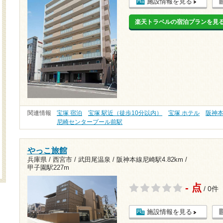
施設情報を見る
楽天トラベルの宿泊プランを見
関連情報
宝塚 宿泊
宝塚 駅近（徒歩10分以内）
宝塚 ホテル
阪神
尼崎センタープール前駅
やっこ旅館
兵庫県 / 西宮市 / 武田尾温泉 /
阪神本線尼崎駅4.82km
/
甲子園駅227m
- 点
/ 0件
施設情報を見る