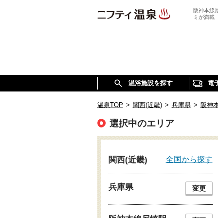
阪神本線
ミが満載
温浴施設を探す
電
温泉TOP
>
関西(近畿)
>
兵庫県
>
阪神
選択中のエリア
全国から探す
関西(近畿)
兵庫県
変更