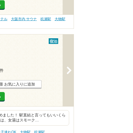
る
ホテル
大阪市内 サウナ
杭瀬駅
大物駅
宿泊
>
1件
お気に入りに追加
る
めました！ 駅直結と言ってもいいくら
呂は、女湯はスモーク…
 子連れOK
大物駅
杭瀬駅