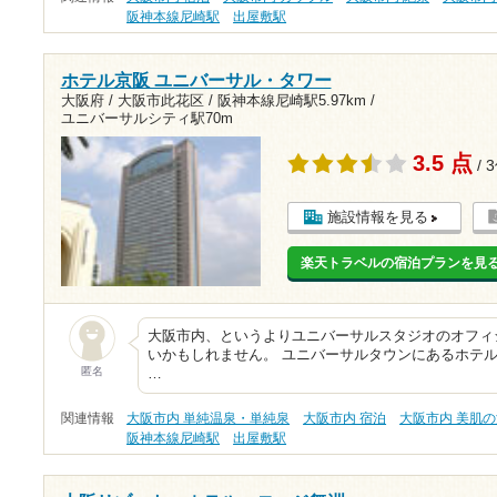
阪神本線尼崎駅
出屋敷駅
ホテル京阪 ユニバーサル・タワー
大阪府 / 大阪市此花区 /
阪神本線尼崎駅5.97km
/
ユニバーサルシティ駅70m
3.5 点
/ 
施設情報を見る
楽天トラベルの宿泊プランを見
大阪市内、というよりユニバーサルスタジオのオフィ
いかもしれません。 ユニバーサルタウンにあるホテ
匿名
…
関連情報
大阪市内 単純温泉・単純泉
大阪市内 宿泊
大阪市内 美肌
阪神本線尼崎駅
出屋敷駅