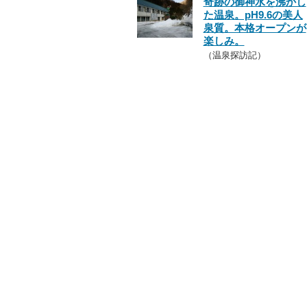
奇跡の御神水を沸かし
た温泉。pH9.6の美人
泉質。本格オープンが
楽しみ。
（温泉探訪記）