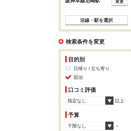
阪神本線尼崎駅
変更
沿線・駅を選択
検索条件を変更
目的別
日帰り / 立ち寄り
宿泊
口コミ評価
指定なし
以上
予算
下限なし
～