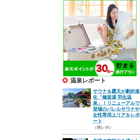
温泉レポート
サウナ＆露天が劇的進
化「極楽湯 羽生温
泉」！リニューアルで
登場のバレルサウナや
女性専用エリアをレポ
ート
（突レポ）