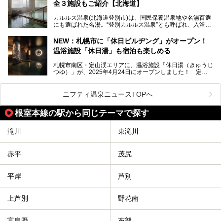
全３施設もご紹介【北海道】
館。とりわけ温泉の良さと名物のバター料理に定評があり、
口コミの評判も非常に高い宿。今回は筆者自ら宿泊し、自慢
カルルス温泉(北海道登別市)は、国民保養温泉地や名湯百選
の温泉や料理をはじめ、パブリックスペース・客室など宿の
にも選ばれた名湯。“登別カルルス温泉”とも呼ばれ、入浴剤
全貌を徹底的にご紹介します！
としてその名を聞いたことがある方も多いでしょう。観光色
豊かな登別温泉とは対照的な存在で、今も湯治場的な要素が
NEW：札幌市に「休日ビルヂング」がオープン！
残る閑静な温泉地です。
温浴施設「休日湯」も宿泊も楽しめる
今回、四半世紀以上に渡り全国の温泉を巡り続ける筆者が現
札幌市南区・定山渓エリアに、温浴施設「休日湯（きゅうじ
地体験し、カルルス温泉をご紹介。温泉地の概要や泉質解説
つゆ）」が、2025年4月24日にオープンしました！ 定山
をはじめ、日帰り入浴可能な全３施設の紹介・周辺観光・ア
渓の新たなランドマーク「休日ビルヂング」として誕生した
クセスまで徹底紹介します！
この施設は、温泉・サウナの「休日湯」・ラウンジの「THE
LOUNGE DAYOF」・グルメ「休日洋麺店」・ホテル「エク
ニフティ温泉ニュースTOPへ
スクラメーションホテル」で構成された、まさに大人の癒し
空間。
根室本線の駅から同じテーマで探す
今回は、そんな「休日ビルヂング」の魅力を5つのポイント
からご紹介します。
滝川
東滝川
赤平
茂尻
平岸
芦別
上芦別
野花南
富良野
布部