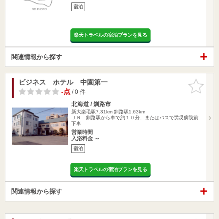
宿泊
楽天トラベルの宿泊プランを見る
関連情報から探す
ビジネス ホテル 中園第一
お気に入
りに追加
-点
/ 0 件
北海道 / 釧路市
新大楽毛駅7.31km
釧路駅1.63km
ＪＲ 釧路駅から車で約１０分、またはバスで労災病院前
下車
営業時間
入浴料金 ～
宿泊
楽天トラベルの宿泊プランを見る
関連情報から探す