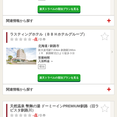
楽天トラベルの宿泊プランを見る
関連情報から探す
ラスティングホテル（ＢＢＨホテルグループ）
お気に入
りに追加
-点
/ 0 件
北海道 / 釧路市
新大楽毛駅7.63km
釧路駅286m
ＪＲ 釧路駅北口より徒歩３分
営業時間
入浴料金 ～
宿泊
楽天トラベルの宿泊プランを見る
関連情報から探す
天然温泉 幣舞の湯 ドーミーインPREMIUM釧路（旧ラ
お気に入
ビスタ釧路川）
りに追加
-点
/ 0 件