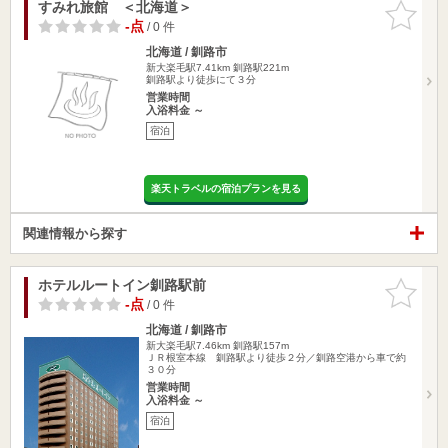
すみれ旅館 ＜北海道＞
お気に入
りに追加
-点
/ 0 件
北海道 / 釧路市
新大楽毛駅7.41km
釧路駅221m
釧路駅より徒歩にて３分
営業時間
入浴料金 ～
宿泊
楽天トラベルの宿泊プランを見る
関連情報から探す
ホテルルートイン釧路駅前
お気に入
りに追加
-点
/ 0 件
北海道 / 釧路市
新大楽毛駅7.46km
釧路駅157m
ＪＲ根室本線 釧路駅より徒歩２分／釧路空港から車で約
３０分
営業時間
入浴料金 ～
宿泊