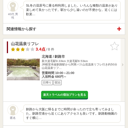
SL冬の湿原号に乗る時利用しました。いろんな種類の温泉があり
楽しめて良かったです。駅から少し遠いのが不便かな。近くには
歓楽…
40代 男
性
関連情報から探す
山花温泉リフレ
お気に入
りに追加
3.4点
/ 8 件
北海道 / 釧路市
新大楽毛駅9.33km
大楽毛駅8.53km
JR根室本線釧路駅から阿寒バス山花温泉リフレ行き約50分
山花温泉リフ…
営業時間 10:00～21:00
入浴料金 680円～
日帰り
宿泊
楽天トラベルの宿泊プランを見る
釧路から大阪に帰るまでに時間が余ったので立ち寄ってみまし
た。釧路空港から近くにありアクセスも良いです。釧路動物園の
すぐ横に…
匿名