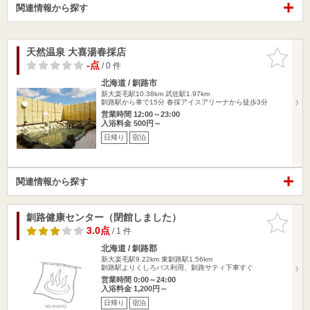
関連情報から探す
天然温泉 大喜湯春採店
お気に入
りに追加
-点
/ 0 件
北海道 / 釧路市
新大楽毛駅10.38km
武佐駅1.97km
釧路駅から車で15分 春採アイスアリーナから徒歩3分
営業時間 12:00～23:00
入浴料金 500円～
日帰り
宿泊
関連情報から探す
釧路健康センター（閉館しました）
お気に入
りに追加
3.0点
/ 1 件
北海道 / 釧路郡
新大楽毛駅9.22km
東釧路駅1.56km
釧路駅よりくしろバス利用、釧路サティ下車すぐ
営業時間 0:00～24:00
入浴料金 1,200円～
日帰り
宿泊