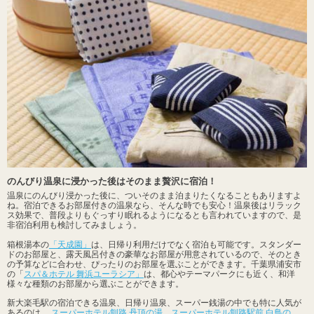
のんびり温泉に浸かった後はそのまま贅沢に宿泊！
温泉にのんびり浸かった後に、ついそのまま泊まりたくなることもありますよ
ね。宿泊できるお部屋付きの温泉なら、そんな時でも安心！温泉後はリラック
ス効果で、普段よりもぐっすり眠れるようになるとも言われていますので、是
非宿泊利用も検討してみましょう。
箱根湯本の
「天成園」
は、日帰り利用だけでなく宿泊も可能です。スタンダー
ドのお部屋と、露天風呂付きの豪華なお部屋が用意されているので、そのとき
の予算などに合わせ、ぴったりのお部屋を選ぶことができます。千葉県浦安市
の「
スパ＆ホテル 舞浜ユーラシア」
は、都心やテーマパークにも近く、和洋
様々な種類のお部屋から選ぶことができます。
新大楽毛駅の宿泊できる温泉、日帰り温泉、スーパー銭湯の中でも特に人気が
あるのは、
スーパーホテル釧路 丹頂の湯
、
スーパーホテル釧路駅前 白鳥の