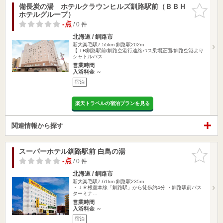
備長炭の湯 ホテルクラウンヒルズ釧路駅前（ＢＢＨ
お気に入
ホテルグループ）
りに追加
-点
/ 0 件
北海道 / 釧路市
新大楽毛駅7.55km
釧路駅202m
【ＪR釧路駅前/釧路空港行連絡バス乗場正面/釧路空港より
シャトルバス…
営業時間
入浴料金 ～
宿泊
楽天トラベルの宿泊プランを見る
関連情報から探す
スーパーホテル釧路駅前 白鳥の湯
お気に入
りに追加
-点
/ 0 件
北海道 / 釧路市
新大楽毛駅7.61km
釧路駅235m
・ＪＲ根室本線「釧路駅」から徒歩約4分 ・釧路駅前バス
ターミナ…
営業時間
入浴料金 ～
宿泊