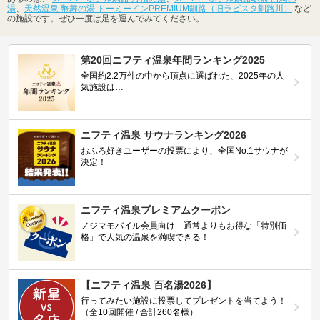
湯
、
天然温泉 幣舞の湯 ドーミーインPREMIUM釧路（旧ラビスタ釧路川）
など
の施設です。ぜひ一度は足を運んでみてください。
第20回ニフティ温泉年間ランキング2025
全国約2.2万件の中から頂点に選ばれた、2025年の人
気施設は…
ニフティ温泉 サウナランキング2026
おふろ好きユーザーの投票により、全国No.1サウナが
決定！
ニフティ温泉プレミアムクーポン
ノジマモバイル会員向け 通常よりもお得な「特別価
格」で人気の温泉を満喫できる！
【ニフティ温泉 百名湯2026】
行ってみたい施設に投票してプレゼントを当てよう！
（全10回開催 / 合計260名様）