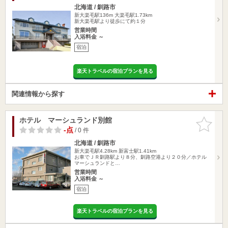
北海道 / 釧路市
新大楽毛駅136m
大楽毛駅1.73km
新大楽毛駅より徒歩にて約１分
営業時間
入浴料金 ～
宿泊
楽天トラベルの宿泊プランを見る
関連情報から探す
ホテル マーシュランド別館
お気に入
りに追加
-点
/ 0 件
北海道 / 釧路市
新大楽毛駅4.28km
新富士駅1.41km
お車でＪＲ釧路駅より８分、釧路空港より２０分／ホテル
マーシュランドと…
営業時間
入浴料金 ～
宿泊
楽天トラベルの宿泊プランを見る