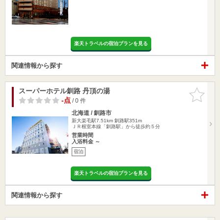
楽天トラベルの宿泊プランを見る
関連情報から探す
スーパーホテル釧路 丹頂の湯
お気に入
りに追加
-点
/ 0 件
北海道 / 釧路市
新大楽毛駅7.51km
釧路駅351m
ＪＲ根室本線「釧路駅」から徒歩約５分
営業時間
入浴料金 ～
宿泊
楽天トラベルの宿泊プランを見る
関連情報から探す