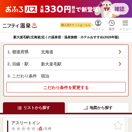
購入済チケットはこちら
ログイン
履歴
メニュー
新大楽毛駅(北海道)近くの温泉宿・温泉旅館・ホテルおすすめ(2026年版)
1. 都道府県
北海道
2. 沿線・駅
新大楽毛駅
3. こだわり条件
宿泊
こだわり条件を変更する
リストから探す
地図から探す
アスリートイン
お気に入
りに追加
-点
/ 0 件