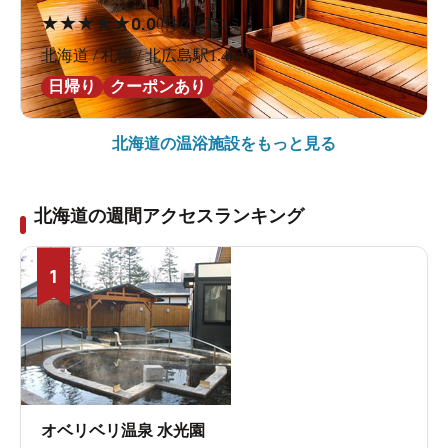
★
★
★
★
★
0.0
0件の口コミ
北海道 / 札幌 / 北広島駅1.4km
日帰り
クーポンあり
北海道の
温浴施設をもっと見る
北海道の週間アクセスランキング
1
オベリベリ温泉 水光園