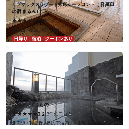
リブマックスリゾート知床シーフロント（旧 羅臼
の宿 まるみ）
★
★
★
★
★
0.0
0件の口コミ
北海道 / 根室 / 羅臼温泉 /
日帰り
宿泊
クーポンあり
ハイランドふらの
★
★
★
★
★
3.2
12件の口コミ
北海道 / 富良野 / 島の下温泉 / 学田駅3.7km