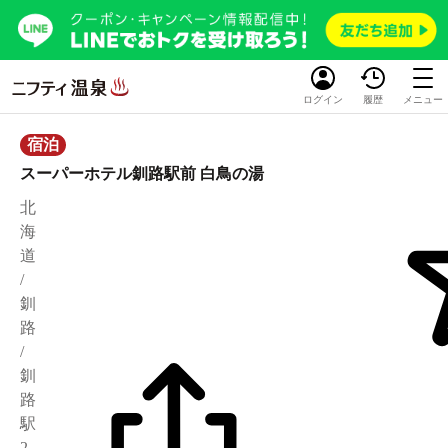
ログイン
履歴
メニュー
宿泊
スーパーホテル釧路駅前 白鳥の湯
北
海
道
/
釧
路
/
釧
路
駅
2