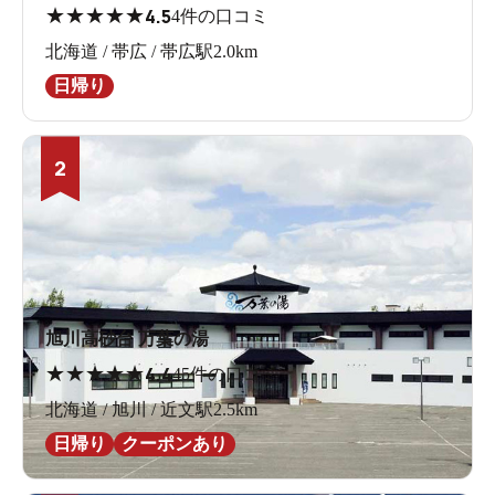
★
★
★
★
★
4.5
4件の口コミ
北海道 / 帯広 / 帯広駅2.0km
日帰り
2
旭川高砂台 万葉の湯
★
★
★
★
★
4.4
45件の口コミ
北海道 / 旭川 / 近文駅2.5km
日帰り
クーポンあり