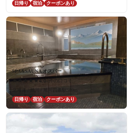
日帰り
宿泊
クーポンあり
SPA&SAUNA オスパー
★
★
★
★
★
4.0
2件の口コミ
北海道 / 旭川 / 旭川四条駅589m
日帰り
宿泊
クーポンあり