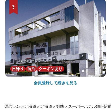
3
ふとみ銘泉 万葉の湯
★
★
★
★
★
3.9
36件の口コミ
北海道 / 石狩 / 太美温泉 / 太美駅485m
日帰り
宿泊
クーポンあり
会員登録して続きを見る
温泉TOP
＞
北海道
＞
北海道
＞
釧路
＞
スーパーホテル釧路駅前