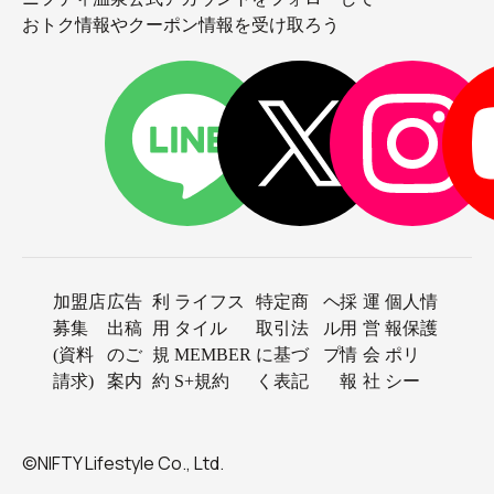
おトク情報やクーポン情報を受け取ろう
加盟店
広告
利
ライフス
特定商
ヘ
採
運
個人情
募集
出稿
用
タイル
取引法
ル
用
営
報保護
(資料
のご
規
MEMBER
に基づ
プ
情
会
ポリ
請求)
案内
約
S+規約
く表記
報
社
シー
©NIFTY Lifestyle Co., Ltd.