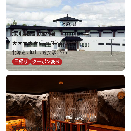
旭川高砂台 万葉の湯
★
★
★
★
★
4.4
45件の口コミ
北海道 / 旭川 / 近文駅2.5km
日帰り
クーポンあり
洞サウナ(DO SAUNA)