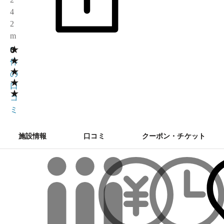
4
2
m
★
0
0
★
件
★
の
★
口
★
コ
ミ
施設情報
口コミ
クーポン・チケット