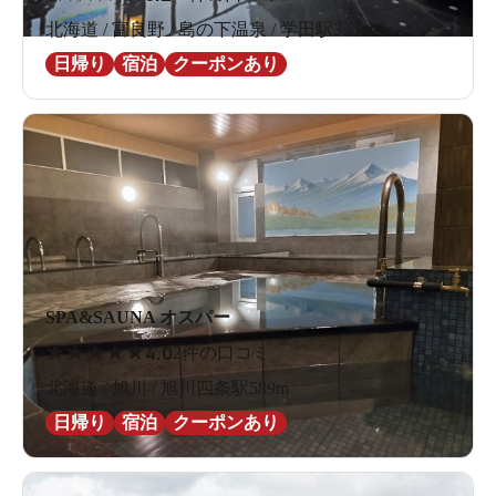
北海道 / 富良野 / 島の下温泉 / 学田駅3.7km
日帰り
宿泊
クーポンあり
SPA&SAUNA オスパー
★
★
★
★
★
4.0
2件の口コミ
北海道 / 旭川 / 旭川四条駅589m
日帰り
宿泊
クーポンあり