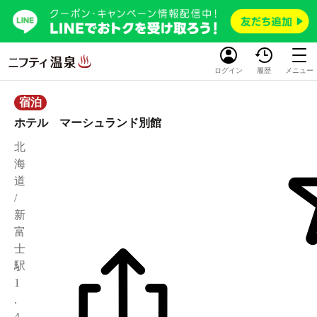
ログイン
履歴
メニュー
宿泊
ホテル マーシュランド別館
北
海
道
/
新
富
士
駅
1
.
4