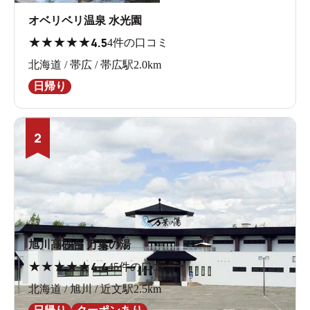
オベリベリ温泉 水光園
★
★
★
★
★
4.5
4件の口コミ
北海道 / 帯広 / 帯広駅2.0km
日帰り
2
旭川高砂台 万葉の湯
★
★
★
★
★
4.4
45件の口コミ
北海道 / 旭川 / 近文駅2.5km