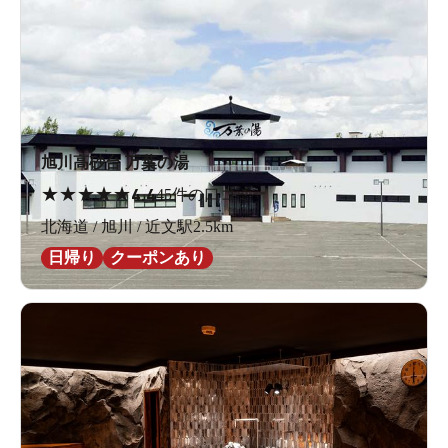
旭川高砂台 万葉の湯
★
★
★
★
★
4.4
45件の口コミ
北海道 / 旭川 / 近文駅2.5km
日帰り
クーポンあり