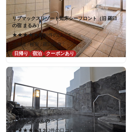
リブマックスリゾート知床シーフロント（旧 羅臼
の宿 まるみ）
★
★
★
★
★
0.0
0件の口コミ
北海道 / 根室 / 羅臼温泉 /
日帰り
宿泊
クーポンあり
ハイランドふらの
★
★
★
★
★
3.2
12件の口コミ