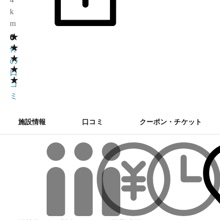
k
m
★
0
0
★
件
★
の
★
口
★
コ
ミ
施設情報
口コミ
クーポン・チケット