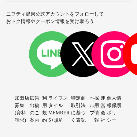
ニフティ温泉公式アカウントをフォローして
おトク情報やクーポン情報を受け取ろう
加盟店
広告
利
ライフス
特定商
ヘ
採
運
個人情
募集
出稿
用
タイル
取引法
ル
用
営
報保護
(資料
のご
規
MEMBER
に基づ
プ
情
会
ポリ
請求)
案内
約
S+規約
く表記
報
社
シー