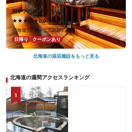
洞サウナ(DO SAUNA)
★
★
★
★
★
0.0
0件の口コミ
北海道 / 札幌 / 北広島駅1.4km
日帰り
クーポンあり
北海道の
温浴施設をもっと見る
北海道の週間アクセスランキング
1