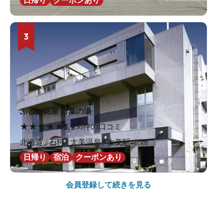
日帰り
クーポンあり
3
ふとみ銘泉 万葉の湯
★
★
★
★
★
3.9
36件の口コミ
北海道 / 石狩 / 太美温泉 / 太美駅485m
日帰り
宿泊
クーポンあり
会員登録して続きを見る