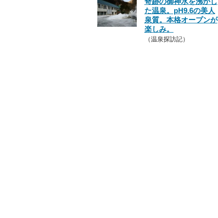
奇跡の御神水を沸かし
た温泉。pH9.6の美人
泉質。本格オープンが
楽しみ。
（温泉探訪記）