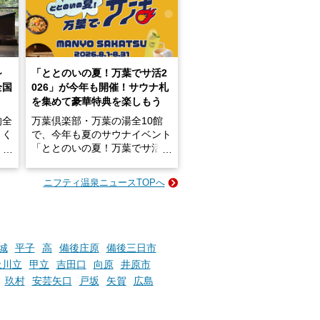
～
「ととのいの夏！万葉でサ活2
全国
026」が今年も開催！サウナ札
を集めて豪華特典を楽しもう
的全
万葉倶楽部・万葉の湯全10館
きく
で、今年も夏のサウナイベント
炭酸
「ととのいの夏！万葉でサ活2
026」が開催されます！
ニフティ温泉ニュースTOPへ
成分
2026年8月1日（土）～8月31
かつ
日（月）までの開催期間中は、
いで
サウナ飯やサウナドリンク、岩
盤浴の利用などで「万葉サウナ
札」を集めることで、オリジナ
城
平子
高
備後庄原
備後三日市
か
ルグッズや無料券などの特典と
上川立
甲立
吉田口
向原
井原市
素塩
交換可能。
玖村
安芸矢口
戸坂
矢賀
広島
て
け流
さらに、各館ではアロマロウリ
つ
ュやアウフグースなど、サウナ