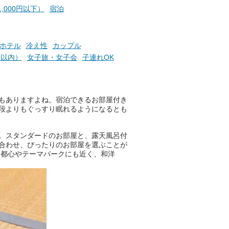
施設
好きにはたまらない多彩なイベ
,000円以下）
宿泊
ントも予定されています。ぜひ
チェックしてください！
───
ホテル
冷え性
カップル
提供元：万葉倶楽部株式会社
分以内）
女子旅・女子会
子連れOK
【PR】
この記事は万葉倶楽部株式会社
のPR記事です。
！
もありますよね。宿泊できるお部屋付き
段よりもぐっすり眠れるようになるとも
。スタンダードのお部屋と、露天風呂付
合わせ、ぴったりのお部屋を選ぶことが
、都心やテーマパークにも近く、和洋