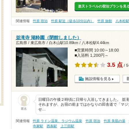
楽天トラベルの宿泊プランを見
関連情報
竹原 宿泊
竹原 駅近（徒歩10分以内）
竹原 旅館
八本松
並滝寺 湖粋園（閉館しました）
広島県 / 東広島市 /
白木山駅10.89km
/
八本松駅4.44km
■営業時間 10:00～18:00
■入浴料 1,200円～
3.5 点
/ 
施設情報を見る
日曜日の午後２時頃に日帰り入浴してきました。 並
それますが、お宿の前まではかなりの田舎道で「マジ
匿名
せ…
関連情報
竹原 ラドン温泉、ラジウム温泉
竹原 宿泊
竹原 美肌の湯
寺家駅
西条駅
上三田駅