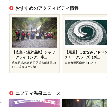
おすすめのアクティビティ情報
【広島・湯来温泉】シャワ
【尾道】しまなみアドベ
ークライミング、半...
チャークルーズ（所...
広島県 広島市佐伯区湯来町多田25
東京都港区南青山1-14-7
63-1 湯来ロッジ隣
ニフティ温泉ニュース