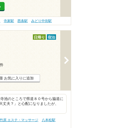
る
駅
寺家駅
西条駅
みどり中街駅
日帰り
宿泊
>
5件
お気に入りに追加
滝寺池のところで県道８０号から脇道に
大丈夫？」と心配になりましたが、
竹原 エステ・マッサージ
八本松駅