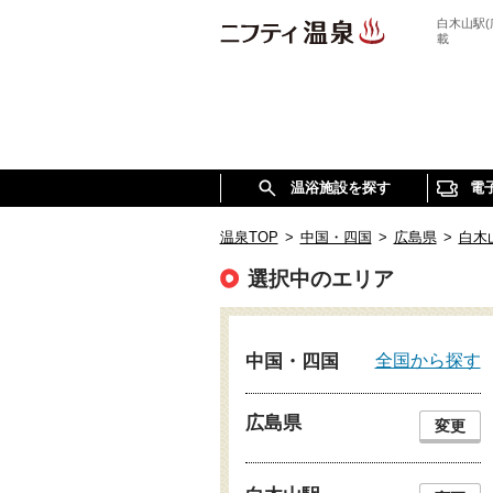
白木山駅
載
温浴施設を探す
電
温泉TOP
>
中国・四国
>
広島県
>
白木
選択中のエリア
全国から探す
中国・四国
広島県
変更