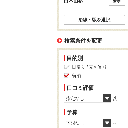
白木山駅
変更
沿線・駅を選択
検索条件を変更
目的別
日帰り / 立ち寄り
宿泊
口コミ評価
指定なし
以上
予算
下限なし
～