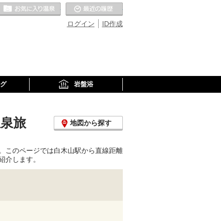
お気に入りの温泉
最近の履歴
ログイン
ID作成
グ
岩盤浴
温泉旅
地図から探す
。このページでは白木山駅から直線距離
紹介します。