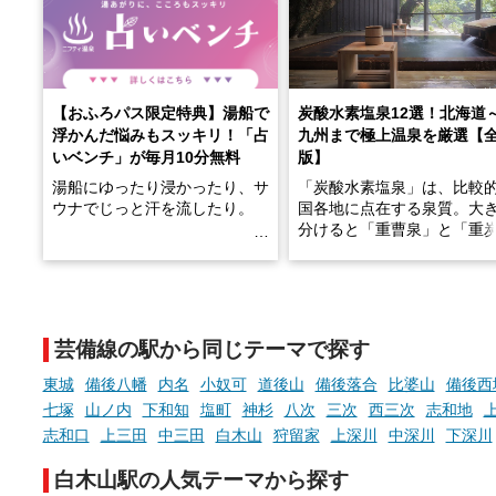
【おふろパス限定特典】湯船で
炭酸水素塩泉12選！北海道
浮かんだ悩みもスッキリ！「占
九州まで極上温泉を厳選【
いベンチ」が毎月10分無料
版】
湯船にゆったり浸かったり、サ
「炭酸水素塩泉」は、比較
ウナでじっと汗を流したり。
国各地に点在する泉質。大
分けると「重曹泉」と「重
土類泉」に分かれます。
そんな「一人でぼんやり過ごす
また硫黄や鉄分などの特殊
時間」、ふだん後回しにしてい
が混ざり合うことで、複雑
た「これからのこと」や「ちょ
多様な個性を持つことも多
芸備線の駅から同じテーマで探す
っとした悩み」が、頭に浮かん
す。
でくることはありませんか？
東城
備後八幡
内名
小奴可
道後山
備後落合
比婆山
備後西
今回は筆者自ら入浴した中
七塚
山ノ内
下和知
塩町
神杉
八次
三次
西三次
志和地
ら、日本各地にある炭酸水
志和口
上三田
中三田
白木山
狩留家
上深川
中深川
下深川
泉を12施設セレクト。すべ
お風呂でリラックスしているか
日帰り入浴可能で、源泉か
白木山駅の人気テーマから探す
らこそ向き合える、大切な自分
しと泉質の良さにこだわり