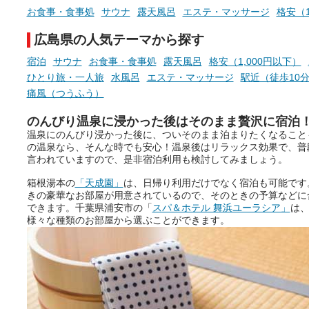
の本音。
つ、万人におすすめしたい
お食事・食事処
サウナ
露天風呂
エステ・マッサージ
格安（1
を厳選しました。
そんな心のつぶやきを、湯あが
広島県の人気テーマから探す
りの温まった心のまま相談でき
たら素敵ですよね。
宿泊
サウナ
お食事・食事処
露天風呂
格安（1,000円以下）
ひとり旅・一人旅
水風呂
エステ・マッサージ
駅近（徒歩10
痛風（つうふう）
ニフティ温泉の「占いベンチ」
のんびり温泉に浸かった後はそのまま贅沢に宿泊
は、そんなあなたの心のつぶや
温泉にのんびり浸かった後に、ついそのまま泊まりたくなること
きをプロの占い師に相談するこ
の温泉なら、そんな時でも安心！温泉後はリラックス効果で、普
とができるサービスです。
言われていますので、是非宿泊利用も検討してみましょう。
箱根湯本の
「天成園」
は、日帰り利用だけでなく宿泊も可能です
きの豪華なお部屋が用意されているので、そのときの予算などに
おふろパス会員様なら、この特
できます。千葉県浦安市の「
スパ＆ホテル 舞浜ユーラシア」
は
別なひとときを「毎月10分無
様々な種類のお部屋から選ぶことができます。
料」でご利用いただけます。
お湯で体がほぐれたら、次は占
い師さんとお話しして、心もほ
ぐしてみませんか？