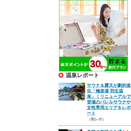
温泉レポート
サウナ＆露天が劇的進
化「極楽湯 羽生温
泉」！リニューアルで
登場のバレルサウナや
女性専用エリアをレポ
ート
（突レポ）