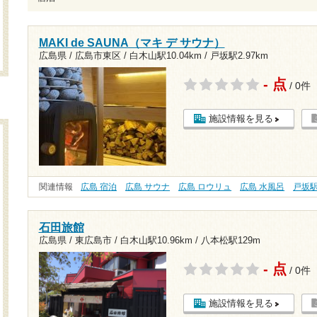
MAKI de SAUNA（マキ デ サウナ）
広島県 / 広島市東区 /
白木山駅10.04km
/
戸坂駅2.97km
- 点
/ 0件
施設情報を見る
関連情報
広島 宿泊
広島 サウナ
広島 ロウリュ
広島 水風呂
戸坂
石田旅館
広島県 / 東広島市 /
白木山駅10.96km
/
八本松駅129m
- 点
/ 0件
施設情報を見る