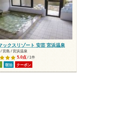
マックスリゾート 安芸 宮浜温泉
/ 宮島 / 宮浜温泉
5.0点
/ 1件
り
宿泊
クーポン