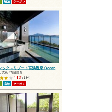
り
宿泊
クーポン
マックスリゾート宮浜温泉 Ocean
/ 宮島 / 宮浜温泉
4.1点
/ 13件
り
宿泊
クーポン