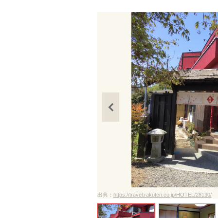
ださい
出典：
https://travel.rakuten.co.jp/HOTEL/28130/