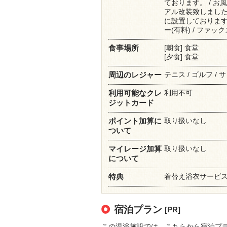
ております。 / 
アル改装致しました
に設置しております。 
ー(有料) / ファッ
[朝食] 食堂
食事場所
[夕食] 食堂
テニス / ゴルフ / 
周辺のレジャー
利用不可
利用可能なクレ
ジットカード
取り扱いなし
ポイント加算に
ついて
取り扱いなし
マイレージ加算
について
着替え浴衣サービス 
特典
宿泊プラン
[PR]
この温浴施設では、こちらから宿泊プ