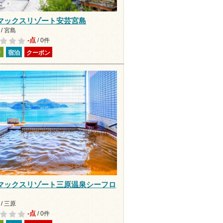
マックスリゾート安芸宮島
/ 宮島
-点
/ 0件
り
宿泊
クーポン
マックスリゾート三原温泉シーフロ
/ 三原
-点
/ 0件