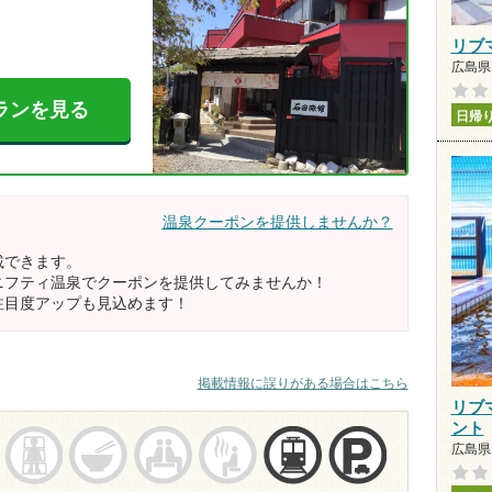
リブ
広島県 
ランを見る
日帰
温泉クーポンを提供しませんか？
載できます。
ニフティ温泉でクーポンを提供してみませんか！
注目度アップも見込めます！
掲載情報に誤りがある場合はこちら
リブ
ント
広島県 