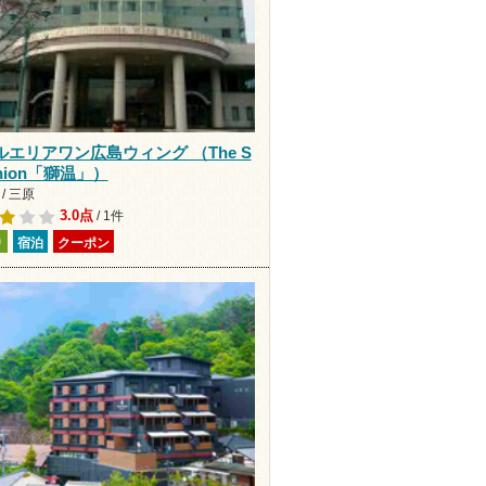
ルエリアワン広島ウィング （The S
Shion「獅温」）
/ 三原
3.0点
/ 1件
り
宿泊
クーポン