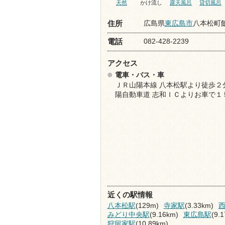
天然
かけ流し
露天風呂
貸切風呂
広島県
東広島市
八本松町飯
住所
082-428-2239
電話
アクセス
電車・バス・車
ＪＲ山陽本線 八本松駅より徒歩２
陽自動車道 志和ＩＣよりお車で１
近くの駅情報
八本松駅
(129m)
寺家駅
(3.33km)
みどり中央駅
(9.16km)
東広島駅
(9.
狩留家駅
(10.89km)