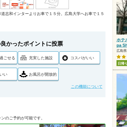
車道志和インターよりお車で１５分。広島大学へお車で１５
ホテ
の良かったポイントに投票
pa 
広島県 
過ごせる
充実した施設
コスパがいい
日帰
いい
お風呂が開放的
この機能について
ランのご予約が可能です。