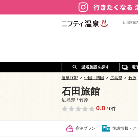
石田旅館
温浴施設を探す
電
温泉TOP
>
中国・四国
>
広島県
>
竹原
石田旅館
広島県 / 竹原
0.0
/ 0件
宿泊プラン
施設情報・ア