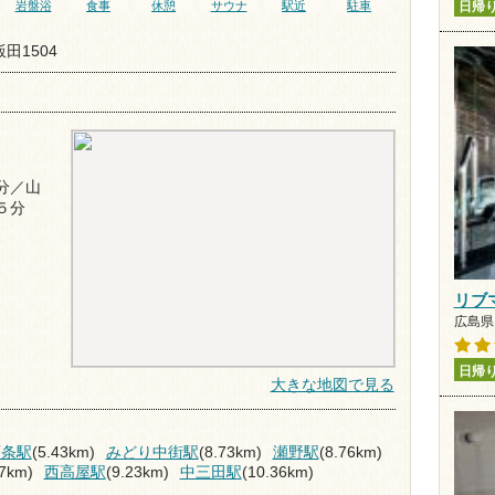
岩盤浴
食事
休憩
サウナ
駅近
駐車
日帰
田1504
分／山
５分
リブ
広島県 
日帰
大きな地図で見る
西条駅
(5.43km)
みどり中街駅
(8.73km)
瀬野駅
(8.76km)
17km)
西高屋駅
(9.23km)
中三田駅
(10.36km)