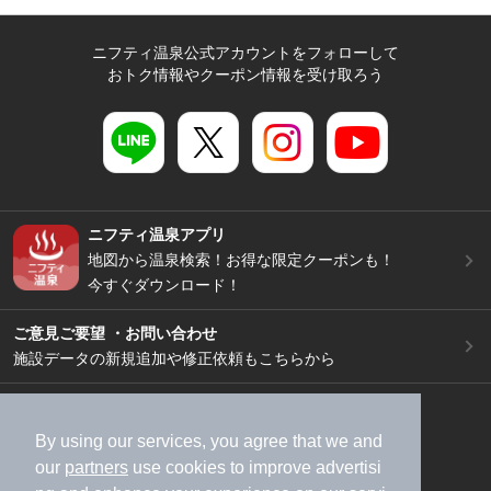
ニフティ温泉公式アカウントをフォローして
おトク情報やクーポン情報を受け取ろう
ニフティ温泉アプリ
地図から温泉検索！お得な限定クーポンも！
今すぐダウンロード！
ご意見ご要望 ・お問い合わせ
施設データの新規追加や修正依頼もこちらから
スマートフォン
/
PC
加盟店募集（資料請求）
広告出稿のご案内
By using our services, you agree that we and
our
partners
use cookies to improve advertisi
利用規約
ライフスタイルMEMBERS+規約