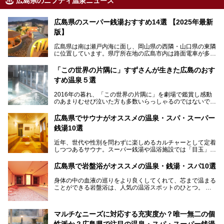
広島県のニフティ温泉ニュース
広島県のスーパー銭湯おすすめ14選 【2025年最新
版】
広島県は南は瀬戸内海に面し、岡山県の西隣・山口県の東隣
に位置しています。県庁所在地の広島市内は路面電車が多数
走る風景でも知られています。
厳島神社と原爆ドームの2つの世界文化遺産があり、年間を
「この世界の片隅に」すずさんが生きた広島のおす
通して多数の観光客が訪れます。工業都市として栄えた呉市
すめ温泉５選
や、坂の町・尾道市など、ゆっくり訪れたい町や観光スポッ
トがいっぱいの魅力的な県です。全国生産量1位のかきやレ
2016年の暮れ、「この世界の片隅に」を劇場で鑑賞し感動
モン、全国にファンが多い広島風お好み焼きなどのグルメも
のあまりむせび泣いた方も多数いらっしゃるのではないでし
充実。
ょうか。
温泉施設も多彩です。今回は、広島県でおすすめのスーパー
あの夏のヒロシマを生きた主人公すずさんの笑顔が、今もど
銭湯をご紹介します。
広島県でサウナがオススメの温泉・スパ・スーパー
こかに輝きつづけていることをふと思い浮かべます。
銭湯10選
そんな映画の舞台となった広島県呉市を中心に、広島のおす
すめ温泉施設をご紹介します！
近年、世代や性別を問わずに楽しめるカルチャーとして定着
しつつあるサウナ。スーパー銭湯や温浴施設では「目玉」と
して積極的にアピールしているお店も数多くあります。じん
わりと身体の内部を温めて発汗を促すサウナは、リフレッシ
広島県で岩盤浴がオススメの温泉・銭湯・スパ10選
ュ効果はもちろん、代謝が高まり健康や美容にも良い影響が
期待されます。今回はそんなサウナにこだわった、広島県内
身体の中の血液の巡りをより良くしてくれて、芯まで温まる
のオススメ温泉・銭湯・スパ10ヶ所を紹介させていただき
ことができる岩盤浴は、人気の温浴スポットのひとつ。
ます。
いつもよりも疲れた時や、心身共に癒されたい時にはおすす
めの場所です。
ここでは、温泉や銭湯と一緒に岩盤浴が楽しむことができ
マルチなニーズに対応する充実度か？唯一無二の個
る、広島県でオススメの温泉・銭湯・スパをご紹介していき
ます！
性派か？広島県で注目の温泉・スパ・スーパー銭湯