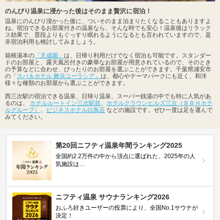
のんびり温泉に浸かった後はそのまま贅沢に宿泊！
温泉にのんびり浸かった後に、ついそのまま泊まりたくなることもありますよ
ね。宿泊できるお部屋付きの温泉なら、そんな時でも安心！温泉後はリラック
ス効果で、普段よりもぐっすり眠れるようになるとも言われていますので、是
非宿泊利用も検討してみましょう。
箱根湯本の
「天成園」
は、日帰り利用だけでなく宿泊も可能です。スタンダー
ドのお部屋と、露天風呂付きの豪華なお部屋が用意されているので、そのとき
の予算などに合わせ、ぴったりのお部屋を選ぶことができます。千葉県浦安市
の「
スパ＆ホテル 舞浜ユーラシア」
は、都心やテーマパークにも近く、和洋
様々な種類のお部屋から選ぶことができます。
西三次駅の宿泊できる温泉、日帰り温泉、スーパー銭湯の中でも特に人気があ
るのは、
ホテルルートイン三次駅前
、
ホテルクラウンヒルズ三次（ＢＢＨホテ
ルグループ）
、
ビジネスホテル白鳥荘
などの施設です。ぜひ一度は足を運んで
みてください。
第20回ニフティ温泉年間ランキング2025
全国約2.2万件の中から頂点に選ばれた、2025年の人
気施設は…
ニフティ温泉 サウナランキング2026
おふろ好きユーザーの投票により、全国No.1サウナが
決定！