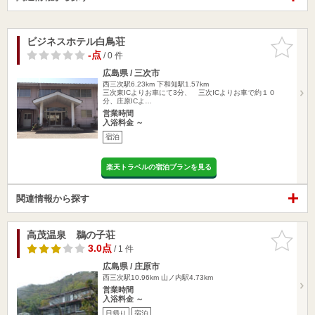
ビジネスホテル白鳥荘
お気に入
りに追加
-点
/ 0 件
広島県 / 三次市
西三次駅6.23km
下和知駅1.57km
三次東ICよりお車にて3分、 三次ICよりお車で約１０
分、庄原ICよ…
営業時間
入浴料金 ～
宿泊
楽天トラベルの宿泊プランを見る
関連情報から探す
高茂温泉 鵜の子荘
お気に入
りに追加
3.0点
/ 1 件
広島県 / 庄原市
西三次駅10.96km
山ノ内駅4.73km
営業時間
入浴料金 ～
日帰り
宿泊