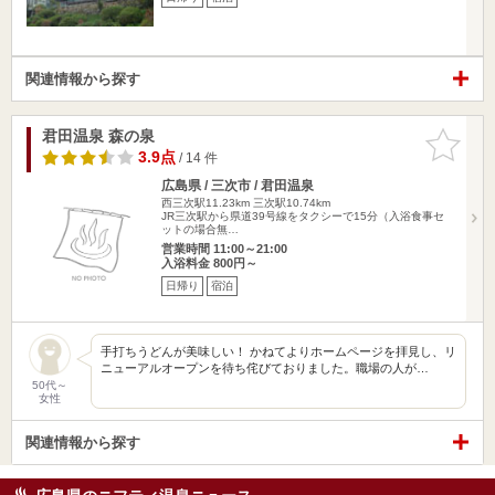
関連情報から探す
君田温泉 森の泉
お気に入
りに追加
3.9点
/ 14 件
広島県 / 三次市 / 君田温泉
西三次駅11.23km
三次駅10.74km
JR三次駅から県道39号線をタクシーで15分（入浴食事セ
ットの場合無…
営業時間 11:00～21:00
入浴料金 800円～
日帰り
宿泊
手打ちうどんが美味しい！ かねてよりホームページを拝見し、リ
ニューアルオープンを待ち侘びておりました。職場の人が…
50代～
女性
関連情報から探す