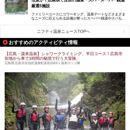
厳選5施設
ファミリーユースにコワーキング、温泉デートなどさまざま
なニーズに応えられる設備が整ったスーパー銭湯やスパも、
テーマに沿った世界観や息をのむようなオーシャンビューと
いった個性が魅力の温泉も、どちらも充実している広島県。
今回は、そんな広島県にある温浴施設のなかから、筆者が
ニフティ温泉ニュースTOPへ
「一度訪ねてみたい」と気になっている魅力的な施設を5件
ピックアップして紹介します。
おすすめのアクティビティ情報
※2021/07/30時点の情報です。
【広島・湯来温泉】シャワークライミング、半日コース！広島市
街地から車で1時間の秘境で行う大冒険。
広島県 広島市佐伯区湯来町多田2563-1 湯来ロッジ隣