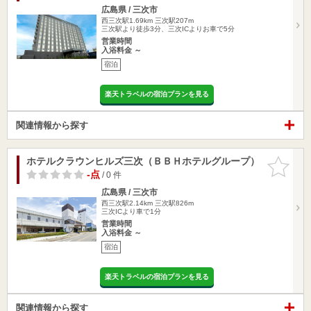
広島県 / 三次市
西三次駅1.69km
三次駅207m
三次駅より徒歩3分、三次ICよりお車で5分
営業時間
入浴料金 ～
宿泊
楽天トラベルの宿泊プランを見る
関連情報から探す
ホテルクラウンヒルズ三次（ＢＢＨホテルグループ）
お気に入
りに追加
-点
/ 0 件
広島県 / 三次市
西三次駅2.14km
三次駅826m
三次ICより車で1分
営業時間
入浴料金 ～
宿泊
楽天トラベルの宿泊プランを見る
関連情報から探す