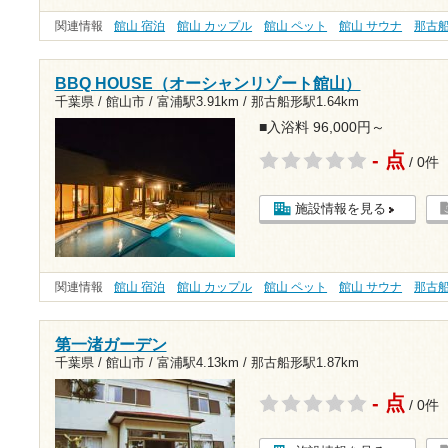
関連情報
館山 宿泊
館山 カップル
館山 ペット
館山 サウナ
那古
BBQ HOUSE（オーシャンリゾート館山）
千葉県 / 館山市 /
富浦駅3.91km
/
那古船形駅1.64km
■入浴料 96,000円～
- 点
/ 0件
施設情報を見る
関連情報
館山 宿泊
館山 カップル
館山 ペット
館山 サウナ
那古
第一渚ガーデン
千葉県 / 館山市 /
富浦駅4.13km
/
那古船形駅1.87km
- 点
/ 0件