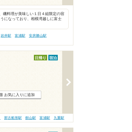
、磯料理が美味しい１日４組限定の宿
ようになっており、相模湾越しに富士
岩井駅
富浦駅
安房勝山駅
日帰り
宿泊
>
お気に入りに追加
ト
那古船形駅
館山駅
富浦駅
九重駅