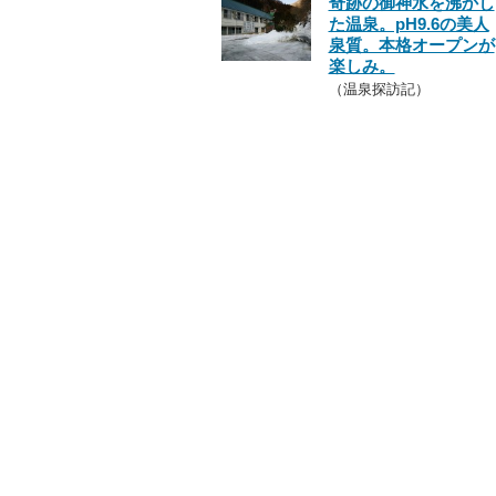
奇跡の御神水を沸かし
た温泉。pH9.6の美人
泉質。本格オープンが
楽しみ。
（温泉探訪記）