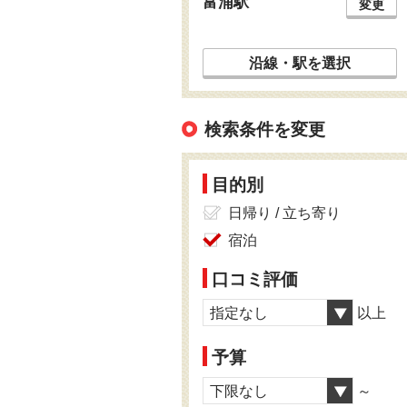
富浦駅
変更
沿線・駅を選択
検索条件を変更
目的別
日帰り / 立ち寄り
宿泊
口コミ評価
指定なし
以上
予算
下限なし
～