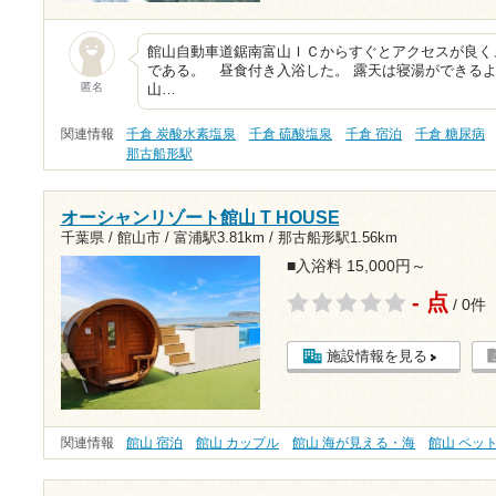
館山自動車道鋸南富山ＩＣからすぐとアクセスが良く
である。 昼食付き入浴した。 露天は寝湯ができる
匿名
山…
関連情報
千倉 炭酸水素塩泉
千倉 硫酸塩泉
千倉 宿泊
千倉 糖尿病
那古船形駅
オーシャンリゾート館山 T HOUSE
千葉県 / 館山市 /
富浦駅3.81km
/
那古船形駅1.56km
■入浴料 15,000円～
- 点
/ 0件
施設情報を見る
関連情報
館山 宿泊
館山 カップル
館山 海が見える・海
館山 ペッ