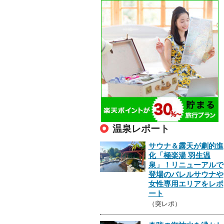
温泉レポート
サウナ＆露天が劇的進
化「極楽湯 羽生温
泉」！リニューアルで
登場のバレルサウナや
女性専用エリアをレポ
ート
（突レポ）