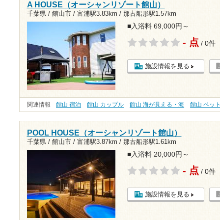
A HOUSE（オーシャンリゾート館山）
千葉県 / 館山市 /
富浦駅3.83km
/
那古船形駅1.57km
■入浴料 69,000円～
- 点
/ 0件
施設情報を見る
関連情報
館山 宿泊
館山 カップル
館山 海が見える・海
館山 ペッ
POOL HOUSE（オーシャンリゾート館山）
千葉県 / 館山市 /
富浦駅3.87km
/
那古船形駅1.61km
■入浴料 20,000円～
- 点
/ 0件
施設情報を見る