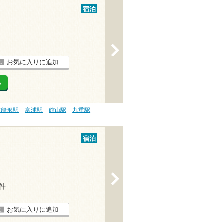
宿泊
>
お気に入りに追加
る
古船形駅
富浦駅
館山駅
九重駅
宿泊
>
1件
お気に入りに追加