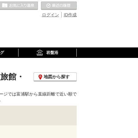
お気に入りの温泉
最近の履歴
ログイン
ID作成
グ
岩盤浴
泉旅館・
地図から探す
ージでは富浦駅から直線距離で近い順で
。