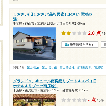
しおさい(旧しおさい温泉 民宿しおさい 黒潮の
湯）
千葉県 / 館山市 /
富浦駅1.85km
/
那古船形駅1.06km
2.0 点
/ 
施設情報を見る
関連情報
館山 宿泊
館山 切り傷
館山 冷え性
那古船形駅
富浦駅
グランドメルキュール南房総リゾート＆スパ（旧
ホテル＆リゾーツ南房総）
千葉県 / 南房総市 /
富浦駅2.14km
/
那古船形駅3.31km
- 点
/ 0件