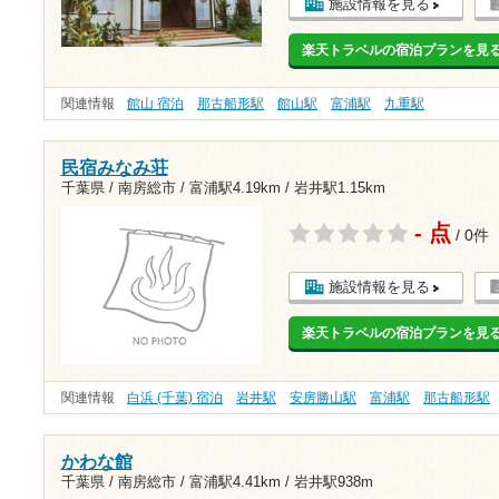
施設情報を見る
楽天トラベルの宿泊プランを見
関連情報
館山 宿泊
那古船形駅
館山駅
富浦駅
九重駅
民宿みなみ荘
千葉県 / 南房総市 /
富浦駅4.19km
/
岩井駅1.15km
- 点
/ 0件
施設情報を見る
楽天トラベルの宿泊プランを見
関連情報
白浜 (千葉) 宿泊
岩井駅
安房勝山駅
富浦駅
那古船形駅
かわな館
千葉県 / 南房総市 /
富浦駅4.41km
/
岩井駅938m