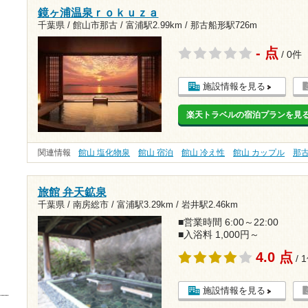
鏡ヶ浦温泉ｒｏｋｕｚａ
千葉県 / 館山市那古 /
富浦駅2.99km
/
那古船形駅726m
- 点
/ 0件
施設情報を見る
楽天トラベルの宿泊プランを見
関連情報
館山 塩化物泉
館山 宿泊
館山 冷え性
館山 カップル
那
旅館 弁天鉱泉
千葉県 / 南房総市 /
富浦駅3.29km
/
岩井駅2.46km
■営業時間 6:00～22:00
■入浴料 1,000円～
4.0 点
/ 
施設情報を見る