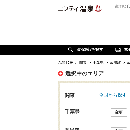
富浦駅(
温浴施設を探す
電
温泉TOP
>
関東
>
千葉県
>
富浦駅
>
選択中のエリア
全国から探す
関東
千葉県
変更