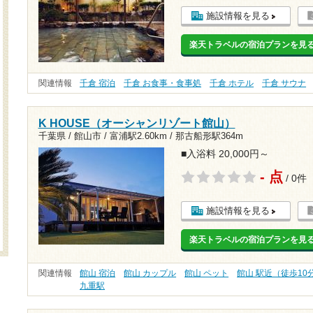
施設情報を見る
楽天トラベルの宿泊プランを見
関連情報
千倉 宿泊
千倉 お食事・食事処
千倉 ホテル
千倉 サウナ
K HOUSE（オーシャンリゾート館山）
千葉県 / 館山市 /
富浦駅2.60km
/
那古船形駅364m
■入浴料 20,000円～
- 点
/ 0件
施設情報を見る
楽天トラベルの宿泊プランを見
関連情報
館山 宿泊
館山 カップル
館山 ペット
館山 駅近（徒歩10
九重駅