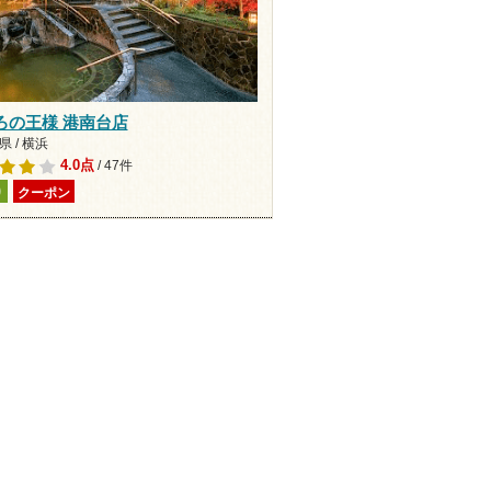
ろの王様 港南台店
 / 横浜
4.0点
/ 47件
り
クーポン