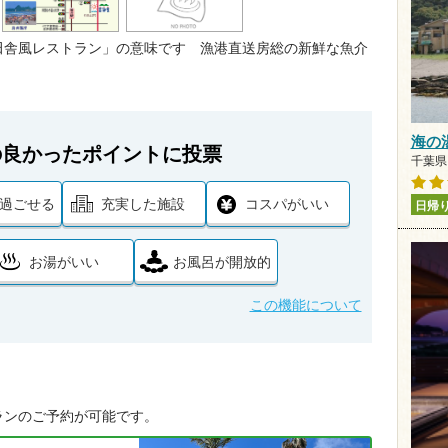
田舎風レストラン」の意味です 漁港直送房総の新鮮な魚介
海の
の良かったポイントに投票
千葉県 
過ごせる
充実した施設
コスパがいい
日帰
お湯がいい
お風呂が開放的
この機能について
ランのご予約が可能です。