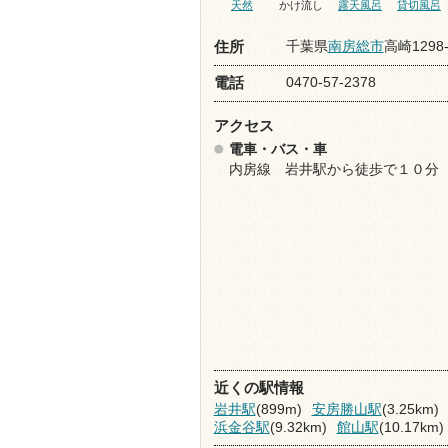
天然
かけ流し
露天風呂
貸切風呂
千葉県
南房総市
高崎1298-
住所
0470-57-2378
電話
アクセス
電車・バス・車
内房線 岩井駅から徒歩で１０分
近くの駅情報
岩井駅
(899m)
安房勝山駅
(3.25km)
浜金谷駅
(9.32km)
館山駅
(10.17km)