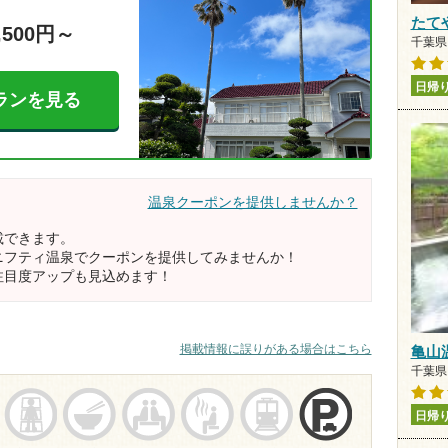
たて
,500円～
千葉県 
日帰
ランを見る
温泉クーポンを提供しませんか？
載できます。
ニフティ温泉でクーポンを提供してみませんか！
注目度アップも見込めます！
掲載情報に誤りがある場合はこちら
亀山
千葉県
日帰