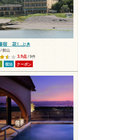
湯宿 花しぶき
/ 館山
3.9点
/ 9件
り
宿泊
クーポン