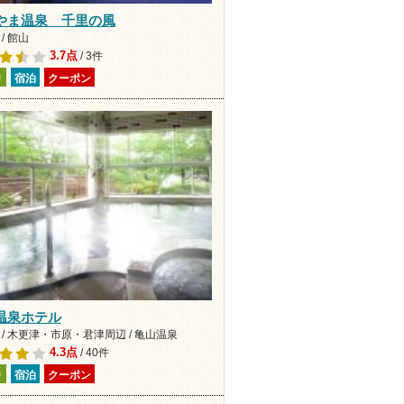
やま温泉 千里の風
/ 館山
3.7点
/ 3件
り
宿泊
クーポン
温泉ホテル
 / 木更津・市原・君津周辺 / 亀山温泉
4.3点
/ 40件
り
宿泊
クーポン