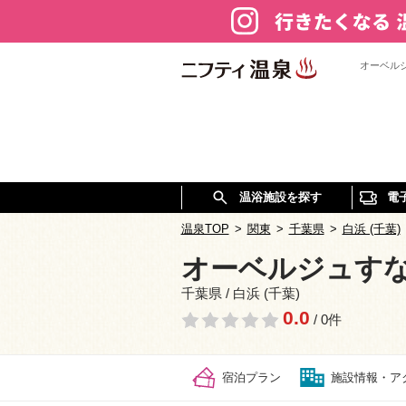
オーベル
温浴施設を探す
電
温泉TOP
>
関東
>
千葉県
>
白浜 (千葉)
オーベルジュす
千葉県 / 白浜 (千葉)
0.0
/ 0件
宿泊プラン
施設情報・ア