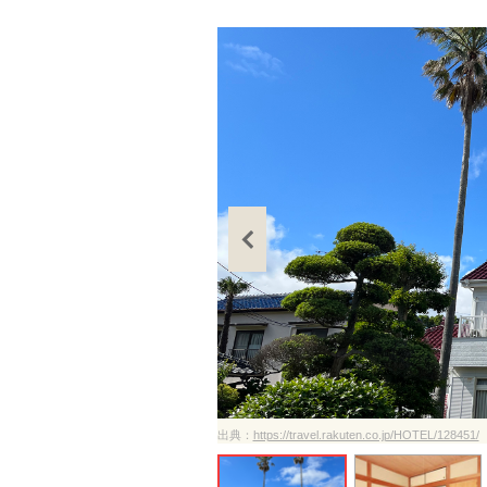
ださい
出典：
https://travel.rakuten.co.jp/HOTEL/128451/