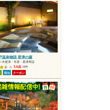
戸温泉物語 君津の森
 / 木更津・市原・君津周辺
3.6点
/ 8件
り
宿泊
クーポン