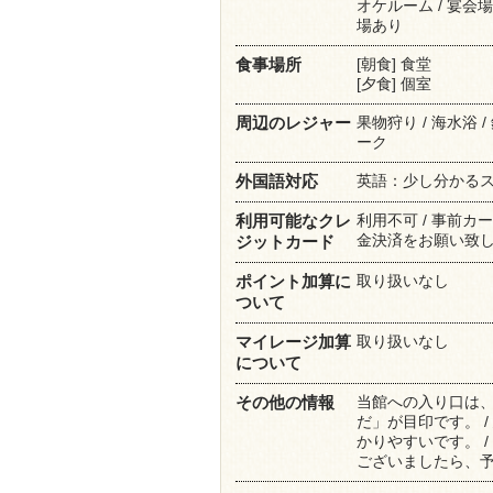
オケルーム / 宴会場
場あり
[朝食] 食堂
食事場所
[夕食] 個室
果物狩り / 海水浴 /
周辺のレジャー
ーク
英語：少し分かる
外国語対応
利用不可 / 事前
利用可能なクレ
金決済をお願い致
ジットカード
取り扱いなし
ポイント加算に
ついて
取り扱いなし
マイレージ加算
について
当館への入り口は、
その他の情報
だ」が目印です。 
かりやすいです。 
ございましたら、