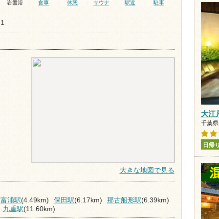
岩盤浴
食事
休憩
サウナ
駅近
駐車
1
大江
千葉県
日帰
大きな地図で見る
富浦駅
(4.49km)
保田駅
(6.17km)
那古船形駅
(6.39km)
九重駅
(11.60km)