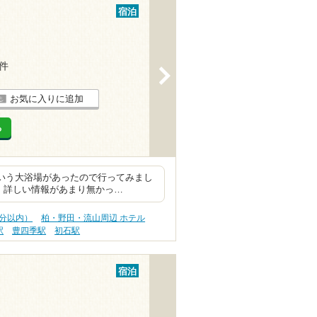
宿泊
1件
>
お気に入りに追加
る
という大浴場があったので行ってみまし
 詳しい情報があまり無かっ…
0分以内）
柏・野田・流山周辺 ホテル
駅
豊四季駅
初石駅
宿泊