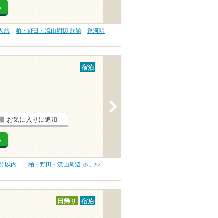
る
人旅
柏・野田・流山周辺 旅館
運河駅
宿泊
>
お気に入りに追加
る
0分以内）
柏・野田・流山周辺 ホテル
日帰り
宿泊