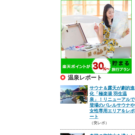
温泉レポート
サウナ＆露天が劇的進
化「極楽湯 羽生温
泉」！リニューアルで
登場のバレルサウナや
女性専用エリアをレポ
ート
（突レポ）