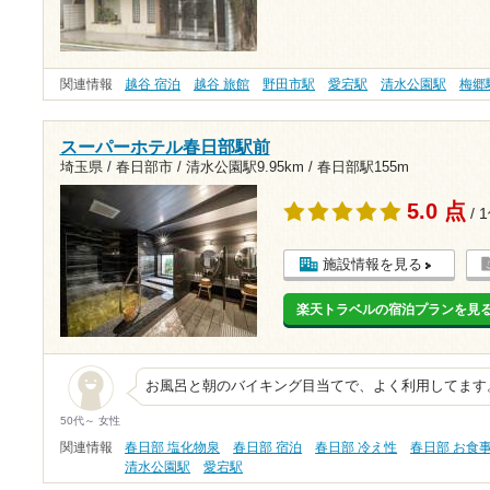
関連情報
越谷 宿泊
越谷 旅館
野田市駅
愛宕駅
清水公園駅
梅郷
スーパーホテル春日部駅前
埼玉県 / 春日部市 /
清水公園駅9.95km
/
春日部駅155m
5.0 点
/ 
施設情報を見る
楽天トラベルの宿泊プランを見
お風呂と朝のバイキング目当てで、よく利用してます
50代～ 女性
関連情報
春日部 塩化物泉
春日部 宿泊
春日部 冷え性
春日部 お食
清水公園駅
愛宕駅