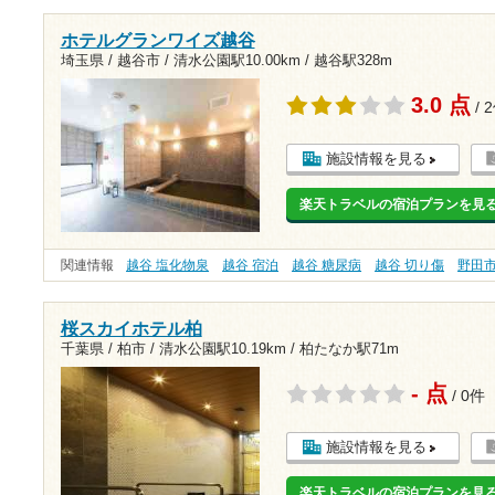
ホテルグランワイズ越谷
埼玉県 / 越谷市 /
清水公園駅10.00km
/
越谷駅328m
3.0 点
/ 
施設情報を見る
楽天トラベルの宿泊プランを見
関連情報
越谷 塩化物泉
越谷 宿泊
越谷 糖尿病
越谷 切り傷
野田
桜スカイホテル柏
千葉県 / 柏市 /
清水公園駅10.19km
/
柏たなか駅71m
- 点
/ 0件
施設情報を見る
楽天トラベルの宿泊プランを見