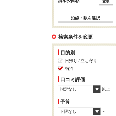
清水公園駅
変更
沿線・駅を選択
検索条件を変更
目的別
日帰り / 立ち寄り
宿泊
口コミ評価
指定なし
以上
予算
下限なし
～