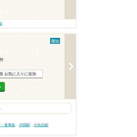
駅
宿泊
1件
>
お気に入りに追加
る
。
事・食事処
川間駅
七光台駅