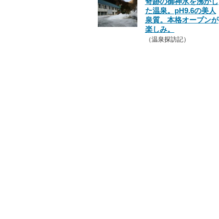
奇跡の御神水を沸かし
た温泉。pH9.6の美人
泉質。本格オープンが
楽しみ。
（温泉探訪記）