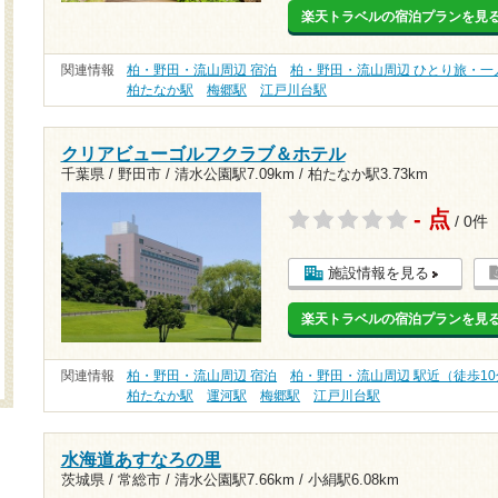
楽天トラベルの宿泊プランを見
関連情報
柏・野田・流山周辺 宿泊
柏・野田・流山周辺 ひとり旅・一
柏たなか駅
梅郷駅
江戸川台駅
クリアビューゴルフクラブ＆ホテル
千葉県 / 野田市 /
清水公園駅7.09km
/
柏たなか駅3.73km
- 点
/ 0件
施設情報を見る
楽天トラベルの宿泊プランを見
関連情報
柏・野田・流山周辺 宿泊
柏・野田・流山周辺 駅近（徒歩1
柏たなか駅
運河駅
梅郷駅
江戸川台駅
水海道あすなろの里
茨城県 / 常総市 /
清水公園駅7.66km
/
小絹駅6.08km