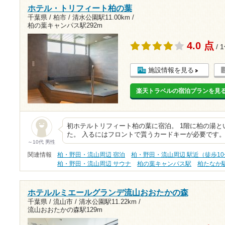
ホテル・トリフィート柏の葉
千葉県 / 柏市 /
清水公園駅11.00km
/
柏の葉キャンパス駅292m
4.0 点
/ 
施設情報を見る
楽天トラベルの宿泊プランを見
初ホテルトリフィート柏の葉に宿泊。 1階に柏の湯
た。 入るにはフロントで貰うカードキーが必要です。
～10代 男性
関連情報
柏・野田・流山周辺 宿泊
柏・野田・流山周辺 駅近（徒歩1
柏・野田・流山周辺 サウナ
柏の葉キャンパス駅
柏たなか
ホテルルミエールグランデ流山おおたかの森
千葉県 / 流山市 /
清水公園駅11.22km
/
流山おおたかの森駅129m