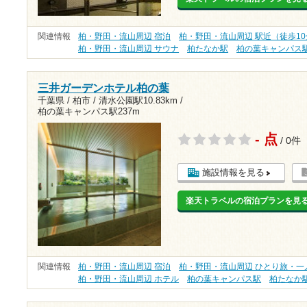
関連情報
柏・野田・流山周辺 宿泊
柏・野田・流山周辺 駅近（徒歩1
柏・野田・流山周辺 サウナ
柏たなか駅
柏の葉キャンパス
三井ガーデンホテル柏の葉
千葉県 / 柏市 /
清水公園駅10.83km
/
柏の葉キャンパス駅237m
- 点
/ 0件
施設情報を見る
楽天トラベルの宿泊プランを見
関連情報
柏・野田・流山周辺 宿泊
柏・野田・流山周辺 ひとり旅・一
柏・野田・流山周辺 ホテル
柏の葉キャンパス駅
柏たなか