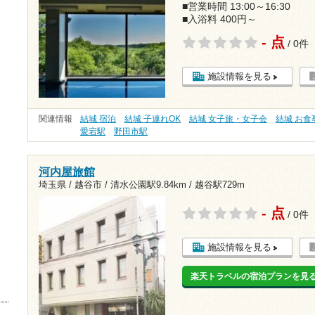
■営業時間 13:00～16:30
■入浴料 400円～
- 点
/ 0件
施設情報を見る
関連情報
結城 宿泊
結城 子連れOK
結城 女子旅・女子会
結城 お食
愛宕駅
野田市駅
河内屋旅館
埼玉県 / 越谷市 /
清水公園駅9.84km
/
越谷駅729m
- 点
/ 0件
施設情報を見る
楽天トラベルの宿泊プランを見