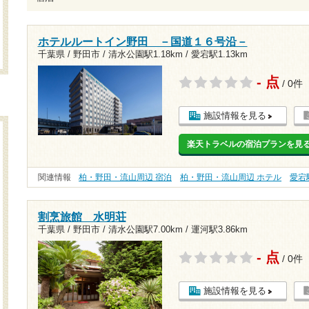
ホテルルートイン野田 －国道１６号沿－
千葉県 / 野田市 /
清水公園駅1.18km
/
愛宕駅1.13km
- 点
/ 0件
施設情報を見る
楽天トラベルの宿泊プランを見
関連情報
柏・野田・流山周辺 宿泊
柏・野田・流山周辺 ホテル
愛宕
割烹旅館 水明荘
千葉県 / 野田市 /
清水公園駅7.00km
/
運河駅3.86km
- 点
/ 0件
施設情報を見る