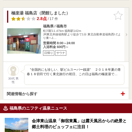
極楽湯 福島店（閉館しました）
お気に入
りに追加
2.8点
/ 17 件
福島県 / 福島市
松川駅11.47km
福島駅142m
JR東北本線福島駅より徒歩で1分 東北自動車道福島西I.Cよ
り東へ1…
営業時間 8:00～24:00
入浴料金 600円～
日帰り
サウナ
”全国的にも珍しい、駅ビルスーパー銭湯” ２０１８年夏の青
春１８切符で行く東北旅行の初日、この日は福島の極楽湯で…
30代 男
性
関連情報から探す
福島県のニフティ温泉ニュース
会津東山温泉「御宿東鳳」は露天風呂からの絶景と
郷土料理のビュッフェに注目！