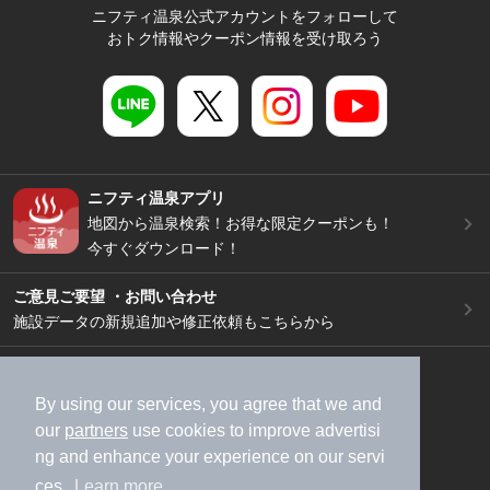
ニフティ温泉公式アカウントをフォローして
おトク情報やクーポン情報を受け取ろう
ニフティ温泉アプリ
地図から温泉検索！お得な限定クーポンも！
今すぐダウンロード！
ご意見ご要望 ・お問い合わせ
施設データの新規追加や修正依頼もこちらから
スマートフォン
/
PC
加盟店募集（資料請求）
広告出稿のご案内
By using our services, you agree that we and
our
partners
use cookies to improve advertisi
利用規約
ライフスタイルMEMBERS+規約
ng and enhance your experience on our servi
特定商取引法に基づく表記
ヘルプ
採用情報
ces.
Learn more