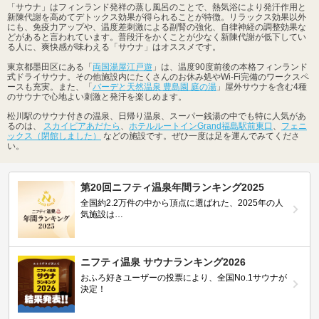
「サウナ」はフィンランド発祥の蒸し風呂のことで、熱気浴により発汗作用と
新陳代謝を高めてデトックス効果が得られることが特徴。リラックス効果以外
にも、免疫力アップや、温度差刺激による副腎の強化、自律神経の調整効果な
どがあると言われています。普段汗をかくことが少なく新陳代謝が低下してい
る人に、爽快感が味わえる「サウナ」はオススメです。
東京都墨田区にある「
両国湯屋江戸遊
」は、温度90度前後の本格フィンランド
式ドライサウナ。その他施設内にたくさんのお休み処やWi-Fi完備のワークスペ
ースも充実。また、「
バーデと天然温泉 豊島園 庭の湯
」屋外サウナを含む4種
のサウナで心地よい刺激と発汗を楽しめます。
松川駅のサウナ付きの温泉、日帰り温泉、スーパー銭湯の中でも特に人気があ
るのは、
スカイピアあだたら
、
ホテルルートインGrand福島駅前東口
、
フェニ
ックス（閉館しました）
などの施設です。ぜひ一度は足を運んでみてくださ
い。
第20回ニフティ温泉年間ランキング2025
全国約2.2万件の中から頂点に選ばれた、2025年の人
気施設は…
ニフティ温泉 サウナランキング2026
おふろ好きユーザーの投票により、全国No.1サウナが
決定！