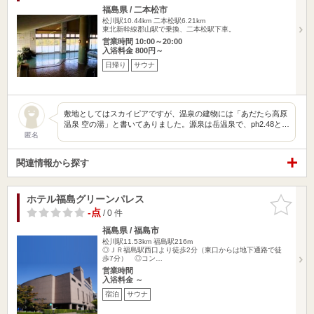
福島県 / 二本松市
松川駅10.44km
二本松駅6.21km
東北新幹線郡山駅で乗換、二本松駅下車。
営業時間 10:00～20:00
入浴料金 800円～
日帰り
サウナ
敷地としてはスカイピアですが、温泉の建物には「あだたら高原
温泉 空の湯」と書いてありました。源泉は岳温泉で、ph2.48と…
匿名
関連情報から探す
ホテル福島グリーンパレス
お気に入
りに追加
-点
/ 0 件
福島県 / 福島市
松川駅11.53km
福島駅216m
◎ＪＲ福島駅西口より徒歩2分（東口からは地下通路で徒
歩7分） ◎コン…
営業時間
入浴料金 ～
宿泊
サウナ