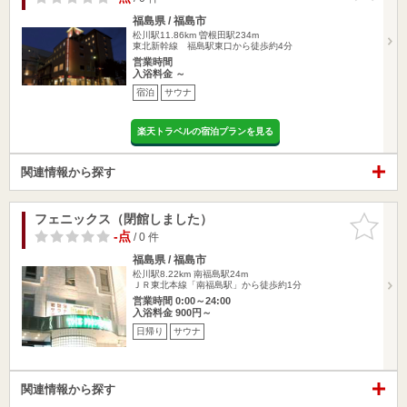
福島県 / 福島市
松川駅11.86km
曽根田駅234m
東北新幹線 福島駅東口から徒歩約4分
営業時間
入浴料金 ～
宿泊
サウナ
楽天トラベルの宿泊プランを見る
関連情報から探す
フェニックス（閉館しました）
お気に入
りに追加
-点
/ 0 件
福島県 / 福島市
松川駅8.22km
南福島駅24m
ＪＲ東北本線「南福島駅」から徒歩約1分
営業時間 0:00～24:00
入浴料金 900円～
日帰り
サウナ
関連情報から探す