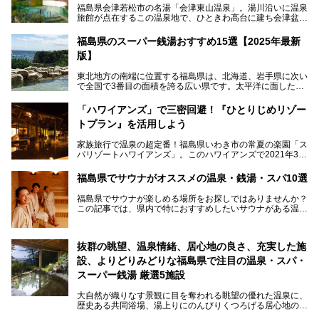
福島県会津若松市の名湯「会津東山温泉」。湯川沿いに温泉
旅館が点在するこの温泉地で、ひときわ高台に建ち会津盆地
一望の眺望をほしいままにする絶景の宿、それがORIX HOT
ELS & RESORTSの「御宿東鳳」です。
福島県のスーパー銭湯おすすめ15選【2025年最新
版】
大浴場は「宙の湯」「棚雲の湯」の2つ。いずれも素晴らし
い開放感。ビュッフェレストラン「あがらんしょ」での会津
東北地方の南端に位置する福島県は、北海道、岩手県に次い
の郷土料理など夕朝食の美味しさも評判。人気のこのお宿の
で全国で3番目の面積を誇る広い県です。太平洋に面した
過ごし方を徹底紹介いたします。
「浜通り」から、南北に阿武隈川が流れ水田や果樹園が広が
る「中通り」、磐梯山や猪苗代湖、五色沼、尾瀬湿原などが
───
「ハワイアンズ」で三密回避！『ひとりじめリゾー
ある「会津地方」まで、変化に富んだ自然を楽しめるのが魅
提供元：オリックス・ホテルマネジメント株式会社【PR】
トプラン』を活用しよう
力です。
この記事は会津東山温泉 御宿東鳳のPR記事です。
東京から新幹線なら1時間半、車でも3時間程度とアクセス
家族旅行で温泉の超定番！福島県いわき市の常夏の楽園「ス
も良好で、首都圏からの週末旅行先としても人気の福島県。
パリゾートハワイアンズ」。このハワイアンズで2021年3月
そんな福島県でチェックしておきたい、評判のスーパー銭湯
25日より「ひとりじめリゾートプラン第2弾」として「かぞ
をピックアップしました。
く温泉編」をスタートしました。
福島県でサウナがオススメの温泉・銭湯・スパ10選
子供と一緒に安心して温泉に行きたい、そんな方にお役立ち
福島県でサウナが楽しめる場所をお探しではありませんか？
のこのプランをはじめとして、ハワイアンズの「ひとりじめ
この記事では、県内で特におすすめしたいサウナがある温泉
リゾートプラン」の魅力をご紹介します。
や銭湯、スパを厳選してご紹介！
「サウナで思いっきり汗をかいてスッキリしたい！」
抜群の眺望、温泉情緒、居心地の良さ、充実した施
「最近疲れが溜まってる。リフレッシュできる場所ないか
な？」
設、よりどりみどりな福島県で注目の温泉・スパ・
そんな方は、ぜひサウナに足を運んでみてくださいね。
スーパー銭湯 厳選5施設
大自然が織りなす景観に目を奪われる眺望の優れた温泉に、
歴史ある共同浴場、湯上りにのんびりくつろげる居心地のい
い温泉やさまざまなニーズに応えてくれる施設充実度の高い