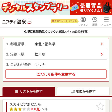
購入済チケットはこちら
ログイン
履歴
メニュー
松川駅(福島県)近くのサウナ施設おすすめ(2026年版)
1. 都道府県
東北 / 福島県
2. 沿線・駅
松川駅
3. こだわり条件
サウナ
こだわり条件を変更する
リストから探す
地図から探す
スカイピアあだたら
お気に入
りに追加
3.0点
/ 5 件