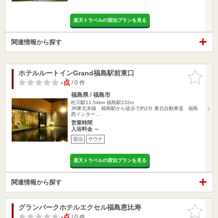
楽天トラベルの宿泊プランを見る
関連情報から探す
ホテルルートインGrand福島駅前東口
お気に入
りに追加
-点
/ 0 件
福島県 / 福島市
松川駅11.54km
福島駅232m
JR東北本線 福島駅から徒歩で約2分 東北自動車道 福島
西インター…
営業時間
入浴料金 ～
宿泊
サウナ
楽天トラベルの宿泊プランを見る
関連情報から探す
グランパークホテルエクセル福島恵比寿
お気に入
りに追加
-点
/ 0 件