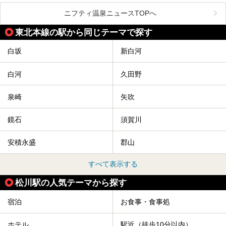
スーパー銭湯など、多種多様な温浴施設が割拠する福島県。
今回は、そんな福島県にある温浴施設のなかから、筆者が
ニフティ温泉ニュースTOPへ
「一度訪ねてみたい」と気になっている魅力的な施設を5件
ピックアップして紹介します。
東北本線の駅から同じテーマで探す
※2021/07/21時点の情報です。
白坂
新白河
白河
久田野
泉崎
矢吹
鏡石
須賀川
安積永盛
郡山
すべて表示する
松川駅の人気テーマから探す
宿泊
お食事・食事処
ホテル
駅近（徒歩10分以内）