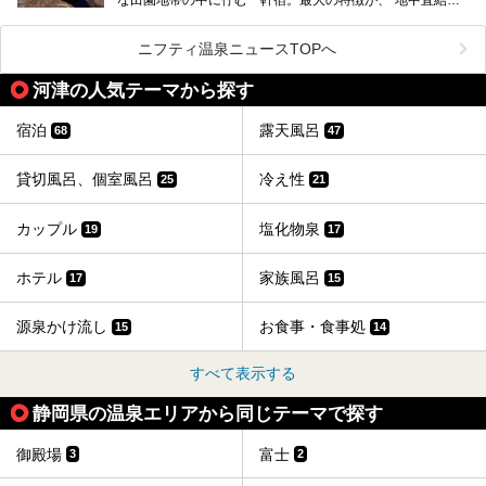
ティなどを一挙にまとめピックアップ。伊豆稲取温泉を訪れ
け流し”と呼ばれるこの宿独自の湯使い(温泉供給方法)です。
る際の参考にしてくださいね！
地下に眠る源泉を加水・加温・消毒無し、さらには途中過程
で空気にも触れさせることなく浴槽まで提供。「究極の源泉
ニフティ温泉ニュースTOPへ
かけ流し」と言っても決して過言ではありません。
今回、桜田温泉「山芳園」の“温泉”を中心に、その魅力を詳
河津の人気テーマから探す
細レポート。また口コミの評判も非常に高い宿であり、客室
や食事も併せて徹底紹介します！
宿泊
露天風呂
68
47
貸切風呂、個室風呂
冷え性
25
21
カップル
塩化物泉
19
17
ホテル
家族風呂
17
15
源泉かけ流し
お食事・食事処
15
14
すべて表示する
静岡県の温泉エリアから同じテーマで探す
御殿場
富士
3
2