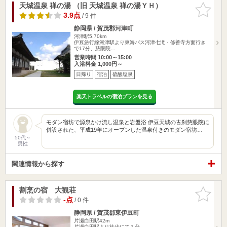
天城温泉 禅の湯 （旧 天城温泉 禅の湯ＹＨ）
お気に入
りに追加
3.9点
/ 9 件
静岡県 / 賀茂郡河津町
河津駅5.70km
伊豆急行線河津駅より東海バス河津七滝・修善寺方面行き
で17分、慈眼院…
営業時間 10:00～15:00
入浴料金 1,000円～
日帰り
宿泊
硫酸塩泉
楽天トラベルの宿泊プランを見る
モダン宿坊で源泉かけ流し温泉と岩盤浴 伊豆天城の古刹慈眼院に
併設された、平成19年にオープンした温泉付きのモダン宿坊…
50代～
男性
関連情報から探す
割烹の宿 大観荘
お気に入
りに追加
-点
/ 0 件
静岡県 / 賀茂郡東伊豆町
片瀬白田駅42m
片瀬白田駅より徒歩にて１分