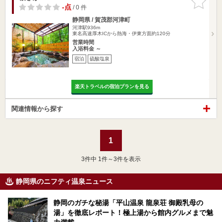
りに追加
-点
/ 0 件
静岡県 / 賀茂郡河津町
河津駅936m
東名高速厚木ICから熱海・伊東方面約120分
営業時間
入浴料金 ～
宿泊
硫酸塩泉
楽天トラベルの宿泊プランを見る
関連情報から探す
1
3
件中 1件～3件を表示
静岡県のニフティ温泉ニュース
静岡のガチな秘湯「平山温泉 龍泉荘 御殿乳母の
湯」を徹底レポート！極上湯から館内グルメまで魅