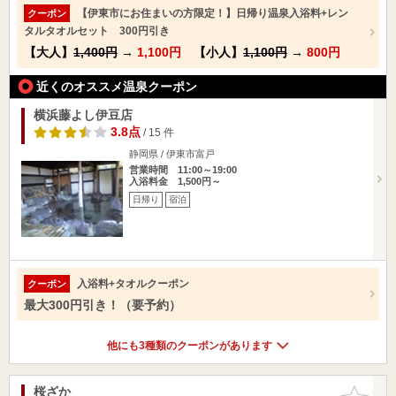
【伊東市にお住まいの方限定！】日帰り温泉入浴料+レン
クーポン
タルタオルセット 300円引き
【大人】
1,400円
→
1,100円
【小人】
1,100円
→
800円
近くのオススメ温泉クーポン
横浜藤よし伊豆店
3.8点
/ 15 件
静岡県 / 伊東市富戸
営業時間 11:00～19:00
入浴料金 1,500円～
日帰り
宿泊
入浴料+タオルクーポン
クーポン
最大300円引き！（要予約）
他にも3種類のクーポンがあります
桜ざか
お気に入