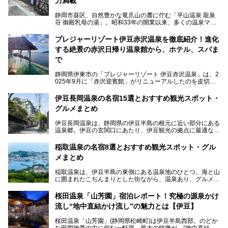
力満載
静岡市葵区、自然豊かな竜爪山の麓に佇む「平山温泉 龍泉
荘 御殿乳母の湯」。昭和33年の開業以来、多くの温泉マニ
アや地元の方々に愛され続けている、知る人ぞ知る鄙び系の
極上温泉です。お湯はもちろん、実はグルメも揃っているん
プレジャーリゾート伊豆赤沢温泉を徹底紹介！進化
です。多くのファンを持つ、その圧倒的なこだわりと魅力を
する絶景の赤沢日帰り温泉館から、ホテル、スパま
解説します。
で
静岡県伊東市の「プレジャーリゾート 伊豆赤沢温泉」は、2
025年9月に「赤沢迎賓館」がリニューアルしたのを皮切り
に、12月には「赤沢温泉ホテル」、「赤沢日帰り温泉
館」、「RED 28 HOTEL」がリニューアル。さらにこのあ
伊豆長岡温泉の名宿15選とおすすめ観光スポット・
とグランピング施設のGRAX EARTH FIELD（グラックスア
グルメまとめ
ースフィールド）、大型屋内アミューズメント施設のPLEA
SURE ARENA（プレジャーアリーナ）がぞくぞくオープン
伊豆長岡温泉は、静岡県の伊豆半島の根元に近い部分にある
予定。
温泉郷。伊豆の玄関口にあたり、伊豆観光の拠点に最適な立
地です。首都圏や名古屋圏からのアクセスが良く、宿泊はも
温泉は海一望の絶景、伊豆の幸満載の食や、全天候型のレジ
ちろん日帰りでも楽しめるのが魅力です。
ャー施設など、現在リニューアルオープンしている施設を中
稲取温泉の名宿8選とおすすめ観光スポット・グル
心に、家族連れでも大人だけでも、おひとりさまでも多彩な
メまとめ
この記事では、伊豆長岡温泉の歴史や魅力、おすすめの宿を
楽しみ方ができる「プレジャーリゾート 伊豆赤沢温泉」を
ピックアップ。周辺の観光・グルメスポットや日帰りで入れ
じっくり紹介します！
稲取温泉は、伊豆半島の東側にある温泉地のひとつ。海と山
る温泉施設も紹介します！
に囲まれたこぢんまりとした街ながら、温泉あり、グルメあ
───
り、見どころも多彩にあり、と魅力たっぷりの場所です。東
提供元：株式会社カトープレジャーグループ【PR】
京からは約2時間30分、直通電車もありアクセスしやすいの
この記事はプレジャーリゾート 伊豆赤沢温泉のPR記事で
桜田温泉「山芳園」宿泊レポート！究極の源泉かけ
もうれしいところ。
す。
流し“地中直結かけ流し”の魅力とは【伊豆】
この記事では、稲取温泉での宿泊におすすめの宿や日帰りで
桜田温泉「山芳園」(静岡県松崎町)は伊豆半島西部、のどか
入れる温泉施設、チェックしたい観光スポットやアクティビ
な田園地帯の中に佇む一軒宿。最大の特徴が、“地中直結か