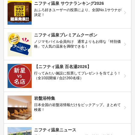
ニフティ温泉 サウナランキング2026
おふろ好きユーザーの投票により、全国No.1サウナが
決定！
ニフティ温泉プレミアムクーポン
ノジマモバイル会員向け 通常よりもお得な「特別価
格」で人気の温泉を満喫できる！
【ニフティ温泉 百名湯2026】
行ってみたい施設に投票してプレゼントを当てよう！
（全10回開催 / 合計260名様）
岩盤浴特集
日本全国の岩盤浴情報だけをピックアップ。まとめて
検索！
ニフティ温泉ニュース