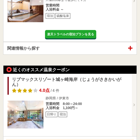
営業時間
入浴料金 ～
宿泊
硫酸塩泉
楽天トラベルの宿泊プランを見る
関連情報から探す
近くのオススメ温泉クーポン
リブマックスリゾート城ヶ崎海岸（じょうがさきかいが
ん）
4.0点
/ 4 件
静岡県 / 伊東市
営業時間 8:00～24:00
入浴料金 1,100円～
日帰り
宿泊