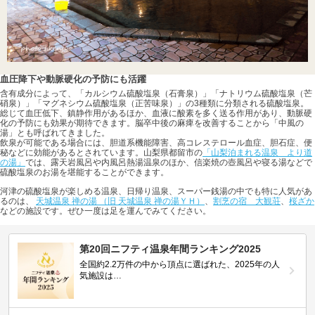
血圧降下や動脈硬化の予防にも活躍
含有成分によって、「カルシウム硫酸塩泉（石膏泉）」「ナトリウム硫酸塩泉（芒
硝泉）」「マグネシウム硫酸塩泉（正苦味泉）」の3種類に分類される硫酸塩泉。
総じて血圧低下、鎮静作用があるほか、血液に酸素を多く送る作用があり、動脈硬
化の予防にも効果が期待できます。脳卒中後の麻痺を改善することから「中風の
湯」とも呼ばれてきました。
飲泉が可能である場合には、胆道系機能障害、高コレステロール血症、胆石症、便
秘などに効能があるとされています。山梨県都留市の
「山梨泊まれる温泉 より道
の湯」
では、露天岩風呂や内風呂熱湯温泉のほか、信楽焼の壺風呂や寝る湯などで
硫酸塩泉のお湯を堪能することができます。
河津の硫酸塩泉が楽しめる温泉、日帰り温泉、スーパー銭湯の中でも特に人気があ
るのは、
天城温泉 禅の湯 （旧 天城温泉 禅の湯ＹＨ）
、
割烹の宿 大観荘
、
桜ざか
などの施設です。ぜひ一度は足を運んでみてください。
第20回ニフティ温泉年間ランキング2025
全国約2.2万件の中から頂点に選ばれた、2025年の人
気施設は…