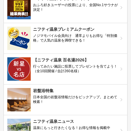
おふろ好きユーザーの投票により、全国No.1サウナが
決定！
ニフティ温泉プレミアムクーポン
ノジマモバイル会員向け 通常よりもお得な「特別価
格」で人気の温泉を満喫できる！
【ニフティ温泉 百名湯2026】
行ってみたい施設に投票してプレゼントを当てよう！
（全10回開催 / 合計260名様）
岩盤浴特集
日本全国の岩盤浴情報だけをピックアップ。まとめて
検索！
ニフティ温泉ニュース
温泉にもっと行きたくなる！お得な情報を掲載中