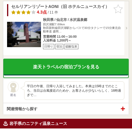
セルリアンリゾートAONI（旧 ホテルニュースカイ）
お気に入
りに追加
4.3点
/ 11 件
秋田県 / 仙北市 / 水沢温泉郷
田沢湖駅7.69km
秋田新幹線田沢湖駅からバスで30分タクシーで15分東北自
動車道 盛岡…
営業時間 11:00～16:00
入浴料金 1,200円～
日帰り
宿泊
硫酸塩泉
楽天トラベルの宿泊プランを見る
平日の午後、日帰り入浴してみました。本来は15時までのとこ
ろ、当日は台風接近のためか、お客さんが少ないらしく、16時過
ぎで…
匿名
関連情報から探す
岩手県のニフティ温泉ニュース