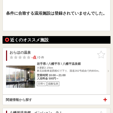
条件に合致する温浴施設は登録されていませんでした。
近くのオススメ施設
おらほの温泉
お気に入
りに追加
-点
/ 0 件
岩手県 / 八幡平市 / 八幡平温泉郷
大更駅2.15km
東北自動車道西根ICで下り、国道282号経由で約800m。
営業時間 10:00～21:00
入浴料金 500円～
日帰り
硫酸塩泉
関連情報から探す
八幡平温泉郷 ペンション ラム
お気に入