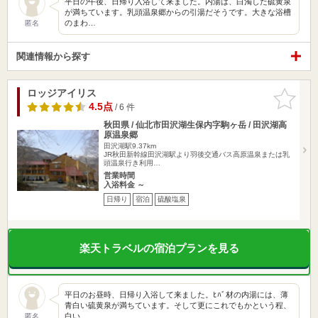
平日の午後、日帰り入浴して来ました。内湯は、白濁した硫黄泉
が満ちています。乳頭温泉郷からの引湯だそうです。大きな浴槽
のまわ…
匿名
関連情報から探す
ロッジアイリス
お気に入
りに追加
4.5点
/ 6 件
秋田県 / 仙北市田沢湖生保内字駒ヶ岳 / 田沢湖高
原温泉郷
田沢湖駅9.37km
JR秋田新幹線田沢湖駅より羽後交通バス高原温泉または乳
頭温泉行き利用…
営業時間
入浴料金 ～
日帰り
宿泊
硫酸塩泉
楽天トラベルの宿泊プランを見る
平日のお昼時、日帰り入浴して来ました。ﾋﾊﾞ材の内湯には、薄
青白い硫黄泉が満ちています。そして更にこれでもかという程、
白い…
匿名