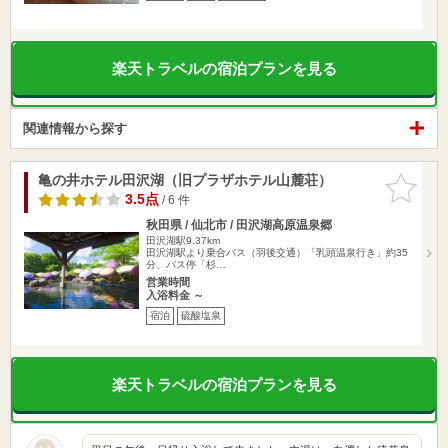
楽天トラベルの宿泊プランを見る
関連情報から探す
亀の井ホテル田沢湖（旧プラザホテル山麓荘）
お気に入
りに追加
3.5点
/ 6 件
秋田県 / 仙北市 / 田沢湖高原温泉郷
田沢湖駅9.37km
田沢湖駅より乗合バス（羽後交通）「乳頭温泉行き」約35
分、バス停「杉…
営業時間
入浴料金 ～
宿泊
硫酸塩泉
楽天トラベルの宿泊プランを見る