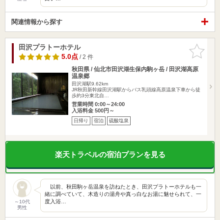
関連情報から探す
田沢プラトーホテル
お気に入
りに追加
5.0点
/ 2 件
秋田県 / 仙北市田沢湖生保内駒ヶ岳 / 田沢湖高原
温泉郷
田沢湖駅9.62km
JR秋田新幹線田沢湖駅からバス乳頭線高原温泉下車から徒
歩約3分東北自…
営業時間 0:00～24:00
入浴料金 500円～
日帰り
宿泊
硫酸塩泉
楽天トラベルの宿泊プランを見る
以前、秋田駒ヶ岳温泉を訪ねたとき、田沢プラトーホテルも一
緒に調べていて、木造りの湯舟や真っ白なお湯に魅せられて、一
度入浴…
～10代
男性