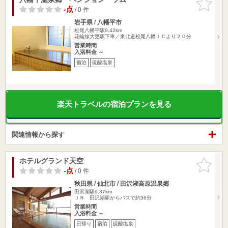
りに追加
-点
/ 0 件
岩手県 / 八幡平市
松尾八幡平駅9.42km
花輪線大更駅下車／東北道松尾八幡ＩＣより２０分
営業時間
入浴料金 ～
宿泊
硫酸塩泉
楽天トラベルの宿泊プランを見る
関連情報から探す
ホテルグランド天空
お気に入
りに追加
-点
/ 0 件
秋田県 / 仙北市 / 田沢湖高原温泉郷
田沢湖駅9.37km
ＪＲ 田沢湖駅からバスで約36分
営業時間
入浴料金 ～
日帰り
宿泊
硫酸塩泉