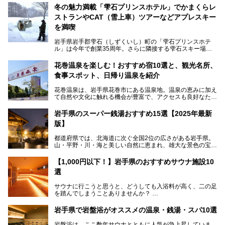
冬の魅力満載「雫石プリンスホテル」でかまくらレ
ストランやCAT（雪上車）ツアーなどアプレスキー
を満喫
岩手県岩手郡雫石（しずくいし）町の「雫石プリンスホテ
ル」は今年で創業35周年。さらに隣接する雫石スキー場は
創業45周年。この冬はアプレスキー（フランス語で"スキー
の後"）の充実をはかり、テーマをSNOW（雪）＋NOVA
花巻温泉を楽しむ！おすすめ宿10選と、観光名所、
（新星）で「SNØVA（スノーヴァ）」としました！
食事スポット、日帰り温泉を紹介
スキーやスノボはもちろんのこと、スキーをしない人でも満
花巻温泉は、岩手県花巻市にある温泉地。温泉の恵みに加え
喫できるパウダースノーの雫石。というわけで、「雫石プリ
て自然や文化に触れる機会が豊富で、アクセスも良好なた
ンスホテル」にお出かけして楽しめるアクティビティや温泉
め、遠くに住んでいる方でも気軽に足を運べます。
をたっぷりレポートしちゃいます。
岩手県のスーパー銭湯おすすめ15選【2025年最新
この記事では、花巻温泉の魅力、おすすめの宿・注目すべき
───
版】
観光スポット・味わい深い食事処・気軽に立ち寄れる日帰り
提供元：株式会社西武・プリンスホテルズワールドワイド
温泉を順に紹介します。
【PR】
都道府県では、北海道に次ぐ全国2位の広さがある岩手県。
この記事は雫石プリンスホテルのPR記事です。
山・平野・川・海と美しい自然に恵まれ、雄大な景色の宝庫
花巻温泉での日常を忘れられる特別な体験を通じて、いつも
と言えます。山の幸・海の幸も豊富で、盛岡冷麺や前沢牛、
と違う思い出深い温泉旅行を満喫しましょう。
三陸の魚介類などの岩手グルメは全国に知られていますね。
【1,000円以下！】岩手県のおすすめサウナ施設10
大自然に囲まれた岩手県には、温泉が多く湧き出していま
選
す。今回は、岩手県でおすすめのスーパー銭湯をご紹介しま
す。
サウナに行こうと思うと、どうしても入浴料が高く、二の足
を踏んでしまうことありませんか？
そこで値段を抑えた格安でお風呂とサウナを満喫できる充実
岩手県で岩盤浴がオススメの温泉・銭湯・スパ10選
の施設を紹介します！
岩盤浴は、ここ数年サウナとともに人気が急上昇していま