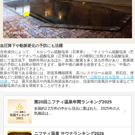
血圧降下や動脈硬化の予防にも活躍
含有成分によって、「カルシウム硫酸塩泉（石膏泉）」「ナトリウム硫酸塩泉（芒
硝泉）」「マグネシウム硫酸塩泉（正苦味泉）」の3種類に分類される硫酸塩泉。
総じて血圧低下、鎮静作用があるほか、血液に酸素を多く送る作用があり、動脈硬
化の予防にも効果が期待できます。脳卒中後の麻痺を改善することから「中風の
湯」とも呼ばれてきました。
飲泉が可能である場合には、胆道系機能障害、高コレステロール血症、胆石症、便
秘などに効能があるとされています。山梨県都留市の
「山梨泊まれる温泉 より道
の湯」
では、露天岩風呂や内風呂熱湯温泉のほか、信楽焼の壺風呂や寝る湯などで
硫酸塩泉のお湯を堪能することができます。
第20回ニフティ温泉年間ランキング2025
全国約2.2万件の中から頂点に選ばれた、2025年の人
気施設は…
ニフティ温泉 サウナランキング2026