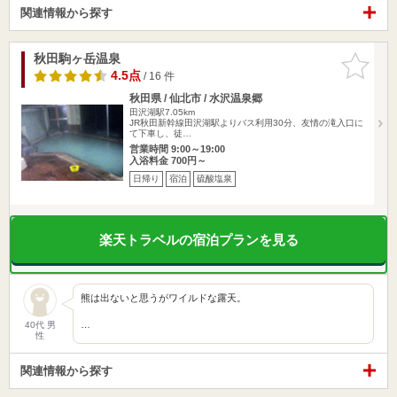
関連情報から探す
秋田駒ヶ岳温泉
お気に入
りに追加
4.5点
/ 16 件
秋田県 / 仙北市 / 水沢温泉郷
田沢湖駅7.05km
JR秋田新幹線田沢湖駅よりバス利用30分、友情の滝入口に
て下車し、徒…
営業時間 9:00～19:00
入浴料金 700円～
日帰り
宿泊
硫酸塩泉
楽天トラベルの宿泊プランを見る
熊は出ないと思うがワイルドな露天。
…
40代 男
性
関連情報から探す