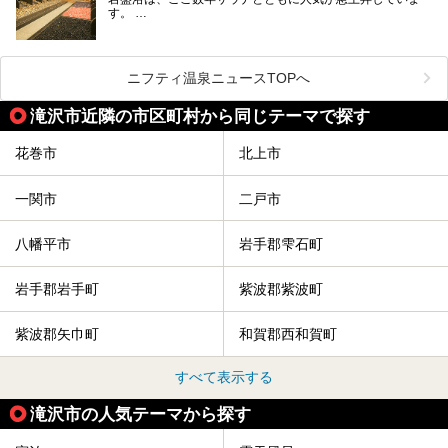
サクッと、月何回もサウナを楽しみたい人にとってはピッタ
す。
リの場所ばかりなんですよ。
美容のほか、身体の疲れを取ったり心地よさを感じられたり
など、おすすめできるポイントばかりです。
この記事では岩手県にある1,000円以下のおすすめサウナ施
今回は、岩手県でおすすめの温泉、銭湯、スパにある岩盤浴
設を紹介していきます。
を紹介します！
ニフティ温泉ニュースTOPへ
温度も低めなので、暑いのが苦手な人でも大満足な施設です
よ。
滝沢市近隣の市区町村から同じテーマで探す
花巻市
北上市
一関市
二戸市
八幡平市
岩手郡雫石町
岩手郡岩手町
紫波郡紫波町
紫波郡矢巾町
和賀郡西和賀町
すべて表示する
滝沢市の人気テーマから探す