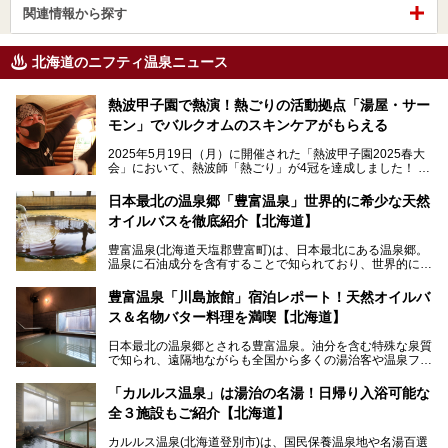
関連情報から探す
北海道のニフティ温泉ニュース
熱波甲子園で熱演！熱ごりの活動拠点「湯屋・サー
モン」でバルクオムのスキンケアがもらえる
2025年5月19日（月）に開催された「熱波甲子園2025春大
会」において、熱波師「熱ごり」が4冠を達成しました！
このたび、バルクオム賞の受賞を記念して、熱ごりさんの活
動拠点である北海道の銭湯「湯屋・サーモン」にて、メンズ
日本最北の温泉郷「豊富温泉」世界的に希少な天然
スキンケアブランド バルクオムの「ONE DAY KIT」を数量
オイルバスを徹底紹介【北海道】
限定でプレゼントいたします。
老若男女問わず、多くの方にご体験いただける製品ですの
豊富温泉(北海道天塩郡豊富町)は、日本最北にある温泉郷。
で、ぜひお試しください。※6月13日配布開始、なくなり次
温泉に石油成分を含有することで知られており、世界的にも
第終了
大変希少な泉質です。また、油分が乾癬やアトピー性皮膚炎
に特効があると言われ、遠隔地ながらも全国から湯治・療養
───
豊富温泉「川島旅館」宿泊レポート！天然オイルバ
目的で多くの人々が訪れます。
提供元：株式会社バルクオム【PR】
ス＆名物バター料理を満喫【北海道】
この記事は株式会社バルクオム商品のPR記事です。
今回、四半世紀以上に渡り全国の温泉を巡り続ける筆者が現
日本最北の温泉郷とされる豊富温泉。油分を含む特殊な泉質
地体験し、独自の視点で豊富温泉の“天然オイルバス”をレポ
で知られ、遠隔地ながらも全国から多くの湯治客や温泉ファ
ート。温泉地概要や日帰り入浴施設をはじめ、宿泊施設・ア
ンが訪れる地です。
クセスまで徹底紹介します！
「カルルス温泉」は湯治の名湯！日帰り入浴可能な
「川島旅館」は、豊富温泉の開湯当初から営業する老舗旅
全３施設もご紹介【北海道】
館。とりわけ温泉の良さと名物のバター料理に定評があり、
口コミの評判も非常に高い宿。今回は筆者自ら宿泊し、自慢
カルルス温泉(北海道登別市)は、国民保養温泉地や名湯百選
の温泉や料理をはじめ、パブリックスペース・客室など宿の