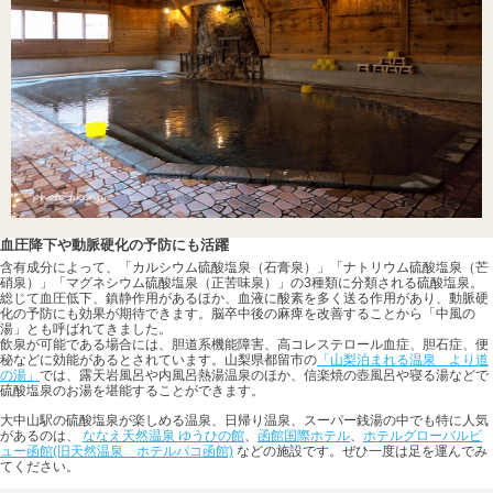
血圧降下や動脈硬化の予防にも活躍
含有成分によって、「カルシウム硫酸塩泉（石膏泉）」「ナトリウム硫酸塩泉（芒
硝泉）」「マグネシウム硫酸塩泉（正苦味泉）」の3種類に分類される硫酸塩泉。
総じて血圧低下、鎮静作用があるほか、血液に酸素を多く送る作用があり、動脈硬
化の予防にも効果が期待できます。脳卒中後の麻痺を改善することから「中風の
湯」とも呼ばれてきました。
飲泉が可能である場合には、胆道系機能障害、高コレステロール血症、胆石症、便
秘などに効能があるとされています。山梨県都留市の
「山梨泊まれる温泉 より道
の湯」
では、露天岩風呂や内風呂熱湯温泉のほか、信楽焼の壺風呂や寝る湯などで
硫酸塩泉のお湯を堪能することができます。
大中山駅の硫酸塩泉が楽しめる温泉、日帰り温泉、スーパー銭湯の中でも特に人気
があるのは、
ななえ天然温泉 ゆうひの館
、
函館国際ホテル
、
ホテルグローバルビ
ュー函館(旧天然温泉 ホテルパコ函館)
などの施設です。ぜひ一度は足を運んでみ
てください。