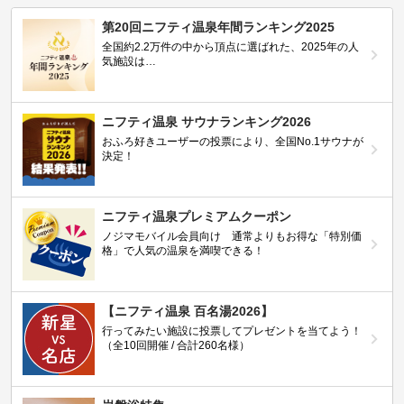
第20回ニフティ温泉年間ランキング2025
全国約2.2万件の中から頂点に選ばれた、2025年の人
気施設は…
ニフティ温泉 サウナランキング2026
おふろ好きユーザーの投票により、全国No.1サウナが
決定！
ニフティ温泉プレミアムクーポン
ノジマモバイル会員向け 通常よりもお得な「特別価
格」で人気の温泉を満喫できる！
【ニフティ温泉 百名湯2026】
行ってみたい施設に投票してプレゼントを当てよう！
（全10回開催 / 合計260名様）