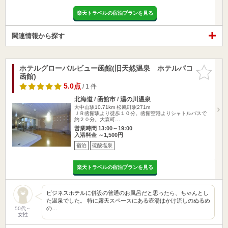
楽天トラベルの宿泊プランを見る
関連情報から探す
ホテルグローバルビュー函館(旧天然温泉 ホテルパコ
お気に入
函館)
りに追加
5.0点
/ 1 件
北海道 / 函館市 / 湯の川温泉
大中山駅10.71km
松風町駅271m
ＪＲ函館駅より徒歩１０分。函館空港よりシャトルバスで
約２０分。大森町…
営業時間 13:00～19:00
入浴料金 ～1,500円
宿泊
硫酸塩泉
楽天トラベルの宿泊プランを見る
ビジネスホテルに併設の普通のお風呂だと思ったら、ちゃんとし
た温泉でした。 特に露天スペースにある壺湯はかけ流しのぬるめ
の…
50代～
女性