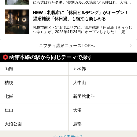
にも選ばれた名湯。“登別カルルス温泉”とも呼ばれ、入浴剤
全貌を徹底的にご紹介します！
としてその名を聞いたことがある方も多いでしょう。観光色
豊かな登別温泉とは対照的な存在で、今も湯治場的な要素が
NEW：札幌市に「休日ビルヂング」がオープン！
残る閑静な温泉地です。
温浴施設「休日湯」も宿泊も楽しめる
今回、四半世紀以上に渡り全国の温泉を巡り続ける筆者が現
札幌市南区・定山渓エリアに、温浴施設「休日湯（きゅうじ
地体験し、カルルス温泉をご紹介。温泉地の概要や泉質解説
つゆ）」が、2025年4月24日にオープンしました！ 定山
をはじめ、日帰り入浴可能な全３施設の紹介・周辺観光・ア
渓の新たなランドマーク「休日ビルヂング」として誕生した
クセスまで徹底紹介します！
この施設は、温泉・サウナの「休日湯」・ラウンジの「THE
LOUNGE DAYOF」・グルメ「休日洋麺店」・ホテル「エク
ニフティ温泉ニュースTOPへ
スクラメーションホテル」で構成された、まさに大人の癒し
空間。
函館本線の駅から同じテーマで探す
今回は、そんな「休日ビルヂング」の魅力を5つのポイント
からご紹介します。
函館
五稜郭
桔梗
大中山
七飯
新函館北斗
仁山
大沼
大沼公園
鹿部