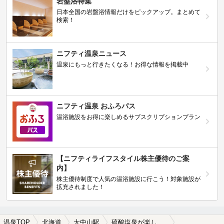
岩盤浴特集
日本全国の岩盤浴情報だけをピックアップ。まとめて
検索！
ニフティ温泉ニュース
温泉にもっと行きたくなる！お得な情報を掲載中
ニフティ温泉 おふろパス
温浴施設をお得に楽しめるサブスクリプションプラン
【ニフティライフスタイル株主優待のご案
内】
株主優待制度で人気の温浴施設に行こう！対象施設が
拡充されました！
温泉TOP
北海道
大中山駅
硫酸塩泉が楽しめる大中山駅近くの温泉、日帰り温泉、スーパー銭湯おすすめ