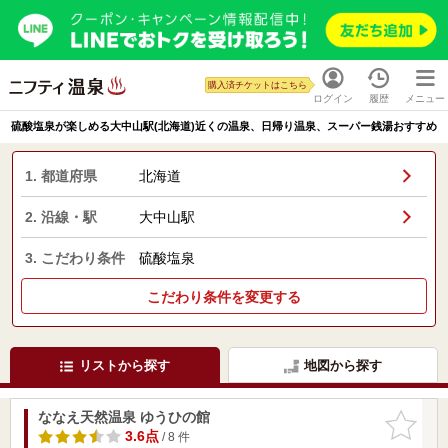
購入済チケットはこちら
ログイン
履歴
メニュー
硫酸塩泉が楽しめる大中山駅(北海道)近くの温泉、日帰り温泉、スーパー銭湯おすすめ
1. 都道府県
北海道
2. 沿線・駅
大中山駅
3. こだわり条件
硫酸塩泉
こだわり条件を変更する
リストから探す
地図から探す
ななえ天然温泉 ゆうひの館
お気に入
りに追加
3.6点
/ 8 件