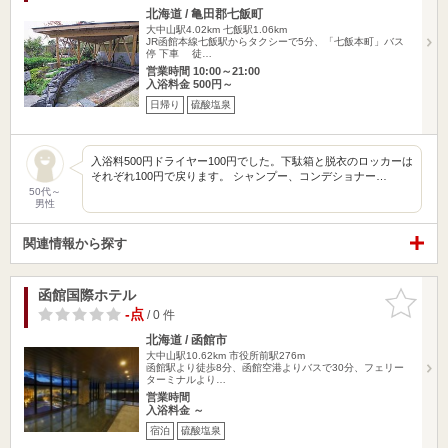
北海道 / 亀田郡七飯町
大中山駅4.02km
七飯駅1.06km
JR函館本線七飯駅からタクシーで5分、「七飯本町」バス
停 下車 徒…
営業時間 10:00～21:00
入浴料金 500円～
日帰り
硫酸塩泉
入浴料500円ドライヤー100円でした。下駄箱と脱衣のロッカーは
それぞれ100円で戻ります。 シャンプー、コンデショナー…
50代～
男性
関連情報から探す
函館国際ホテル
お気に入
りに追加
-点
/ 0 件
北海道 / 函館市
大中山駅10.62km
市役所前駅276m
函館駅より徒歩8分、函館空港よりバスで30分、フェリー
ターミナルより…
営業時間
入浴料金 ～
宿泊
硫酸塩泉