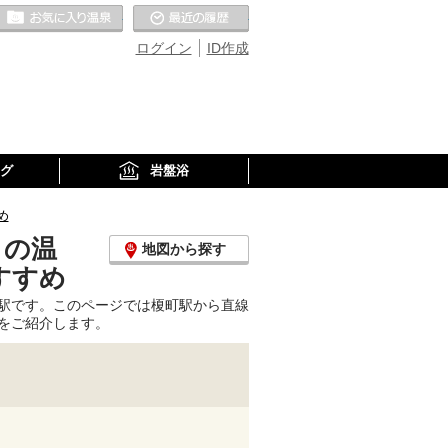
お気に入りの温泉
最近の履歴
ログイン
ID作成
グ
岩盤浴
め
くの温
地図から探す
すすめ
駅です。このページでは榎町駅から直線
をご紹介します。