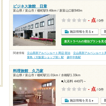
ビジネス旅館 日章
富山県 / 富山市 /
榎町駅9.46km
/
新富山口駅840m
- 点
/ 0件
施設情報を見る
楽天トラベルの宿泊プランを見
関連情報
立山黒部アルペンルート周辺 宿泊
立山黒部アルペンルート周
粟島（大阪屋ショップ前）駅
越中中島駅
料理旅館 久乃家
富山県 / 富山市 /
榎町駅11.01km
/
水橋駅1.33km
■入浴料 440円～
- 点
/ 0件
施設情報を見る