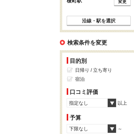
榎町駅
変更
沿線・駅を選択
検索条件を変更
目的別
日帰り / 立ち寄り
宿泊
口コミ評価
指定なし
以上
予算
下限なし
～