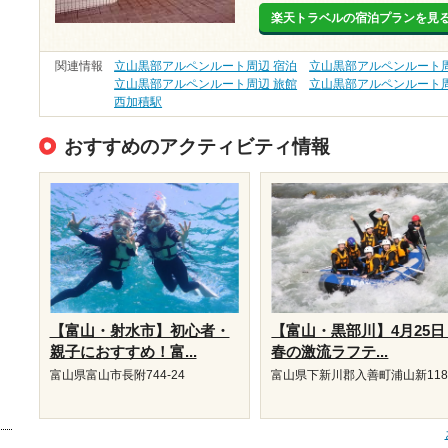
楽天トラベルの宿泊プランを見
関連情報
立山黒部アルペンルート周辺 宿泊
立山黒部アルペンルート周
立山黒部アルペンルート周辺 旅館
立山黒部アルペンルート周
西加積駅
おすすめのアクティビティ情報
【富山・射水市】初心者・
【富山・黒部川】4月25日
親子におすすめ！富...
春の激流ラフテ...
富山県富山市長附744-24
富山県下新川郡入善町浦山新118