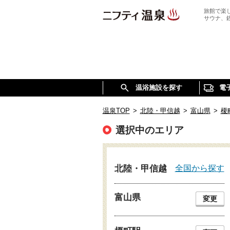
旅館で楽
サウナ、
温浴施設を探す
電
温泉TOP
>
北陸・甲信越
>
富山県
>
榎
選択中のエリア
全国から探す
北陸・甲信越
富山県
変更