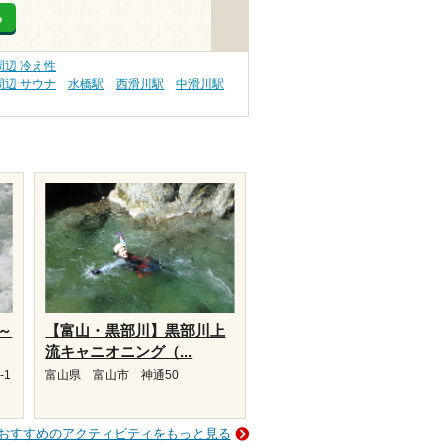
る
辺 冷え性
辺 サウナ
水橋駅
西滑川駅
中滑川駅
～
【富山・黒部川】黒部川上
流キャニオニング（...
-1
富山県 富山市 神通50
おすすめのアクティビティをもっと見る