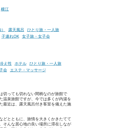
介し
便性の高さ！
設は
横江
かけ
地上80mという圧倒的な開放感
い
が魅力。温泉、ロウリュサウ
ナ、そしてひんやりとした約2
7度の高濃度炭酸泉で交互浴し
内）
露天風呂
ひとり旅・一人旅
てととのえば、まさに気分は天
子連れOK
女子旅・女子会
空の極楽、ここはこの夏ぜひと
も訪れたい都市の避暑地です！
併設の「JR九州ホテル ブラッ
サム大分」に泊まって、この
冷え性
ホテル
ひとり旅・一人旅
「シティスパてんくう」をたっ
子会
エステ・マッサージ
ぷり満喫してきたのでレポート
します。夏向けの大分駅徒歩圏
の周辺観光スポットやクールダ
ウンできるスイーツ情報と併せ
は切っても切れない間柄なのが旅館で
てお楽しみください！
た温泉旅館ですが、今では多くが内湯を
た最近は、露天風呂付き客室を備えた施
───
提供元：大分県【PR】
この記事は大分県のPR記事で
などとともに、旅情を大きくかきたてて
す。
。そんな居心地の良い場所に滞在しなが