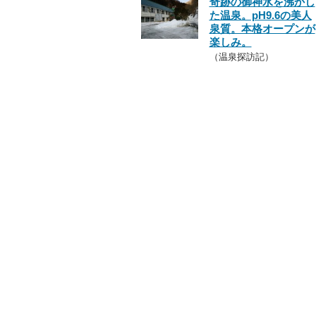
奇跡の御神水を沸かし
た温泉。pH9.6の美人
泉質。本格オープンが
楽しみ。
（温泉探訪記）