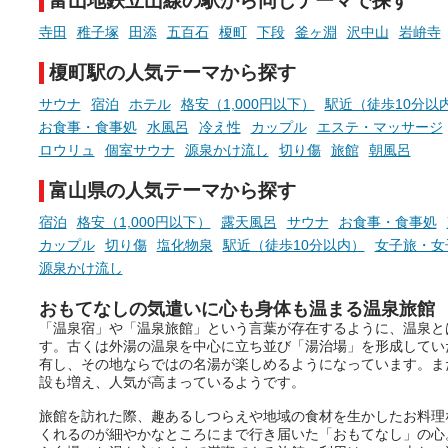
富山地鉄立山線の駅から同じテーマで探す
札」を集めることで、オリジナ
現地取材記事もあわせて紹
ルグッズや無料券などの特典と
ていますので、気になる施
寺田
稚子塚
田添
五百石
榎町
下段
釜ヶ淵
沢中山
岩峅寺
交換可能。
ぜひチェックして次のおで
先の参考にしてみてくださ
榎町駅の人気テーマから探す
さらに、各館ではアロマロウリ
ね。
ュやアウフグースなど、サウナ
サウナ
宿泊
ホテル
格安（1,000円以下）
駅近（徒歩10分以
好きにはたまらない多彩なイベ
お食事・食事処
水風呂
冷え性
カップル
エステ・マッサージ
ントも予定されています。ぜひ
ロウリュ
個室サウナ
源泉かけ流し
切り傷
旅館
朝風呂
チェックしてください！
富山県の人気テーマから探す
───
提供元：万葉倶楽部株式会社
宿泊
格安（1,000円以下）
露天風呂
サウナ
お食事・食事処
【PR】
カップル
切り傷
塩化物泉
駅近（徒歩10分以内）
女子旅・女
この記事は万葉倶楽部株式会社
源泉かけ流し
のPR記事です。
おもてなしの気遣いに心も身体も温まる温泉旅館
「温泉宿」や「温泉旅館」という言葉が存在するように、温泉と
す。古くは外湯の温泉を中心に立ち並び「湯治場」を形成してい
有し、その地ならではの名湯が楽しめるようになっています。ま
設も増え、人気が高まっているようです。
旅館を訪れた際、趣あるしつらえや地域の食材を生かしたお料理
くれるのが細やかなところにまで行き届いた「おもてなし」の心