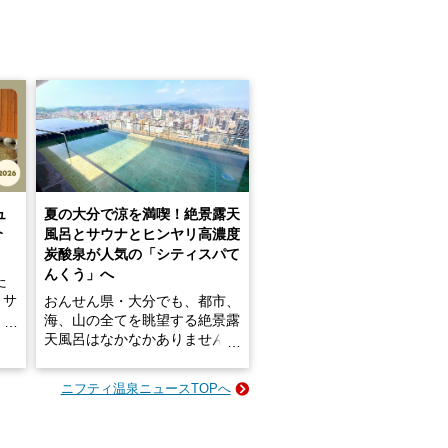
ュ
夏の大分で涼を満喫！絶景露天
介
風呂とサウナとヒンヤリ高濃度
炭酸泉が人気の「シティスパて
んくう」へ
た
・サ
おんせん県・大分でも、都市、
介！
海、山の全てを眺望する絶景露
天風呂はなかなかありません。
2026年7月3日にリニューアル
のサ
して、うみサウナ、やまサウナ
ニフティ温泉ニュースTOPへ
がつ
を新設した「シティスパてんく
して
う(CITY SPA てんくう)」は、
なんとJR大分駅直結という利