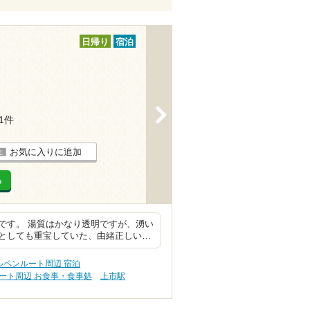
日帰り
宿泊
>
11件
お気に入りに追加
る
です。 湯質はかなり透明ですが、湧い
としても重宝していた、由緒正しい…
ルペンルート周辺 宿泊
ート周辺 お食事・食事処
上市駅