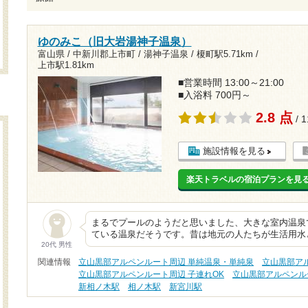
ゆのみこ（旧大岩湯神子温泉）
富山県 / 中新川郡上市町 / 湯神子温泉 /
榎町駅5.71km
/
上市駅1.81km
■営業時間 13:00～21:00
■入浴料 700円～
2.8 点
/ 
施設情報を見る
楽天トラベルの宿泊プランを見
まるでプールのようだと思いました、大きな室内温泉
ている温泉だそうです。昔は地元の人たちが生活用水
20代 男性
関連情報
立山黒部アルペンルート周辺 単純温泉・単純泉
立山黒部ア
立山黒部アルペンルート周辺 子連れOK
立山黒部アルペンル
新相ノ木駅
相ノ木駅
新宮川駅