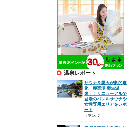
温泉レポート
サウナ＆露天が劇的進
化「極楽湯 羽生温
泉」！リニューアルで
登場のバレルサウナや
女性専用エリアをレポ
ート
（突レポ）