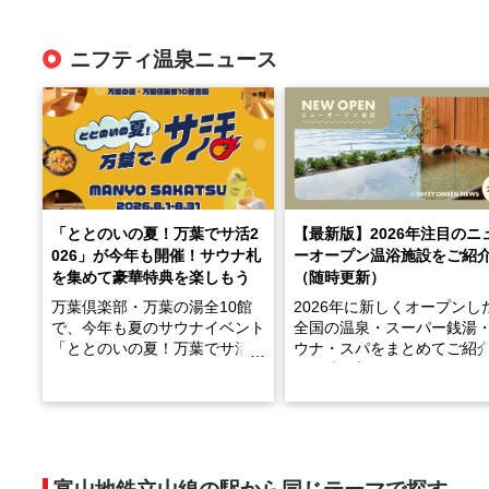
ニフティ温泉ニュース
「ととのいの夏！万葉でサ活2
【最新版】2026年注目のニ
026」が今年も開催！サウナ札
ーオープン温浴施設をご紹
を集めて豪華特典を楽しもう
（随時更新）
万葉倶楽部・万葉の湯全10館
2026年に新しくオープンし
で、今年も夏のサウナイベント
全国の温泉・スーパー銭湯
「ととのいの夏！万葉でサ活2
ウナ・スパをまとめてご紹
026」が開催されます！
※随時更新しています
2026年8月1日（土）～8月31
天然温泉や露天風呂、注目
日（月）までの開催期間中は、
ウナなど、こだわりの魅力
サウナ飯やサウナドリンク、岩
まったスポットが続々登場
盤浴の利用などで「万葉サウナ
います。