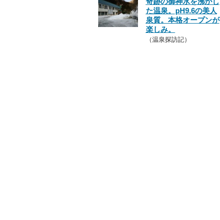
奇跡の御神水を沸かし
た温泉。pH9.6の美人
泉質。本格オープンが
楽しみ。
（温泉探訪記）