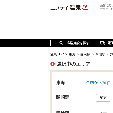
旅館で楽
サウナ、
温浴施設を探す
電
温泉TOP
>
東海
>
静岡県
>
岡地駅
>
選択中のエリア
全国から探す
東海
静岡県
変更