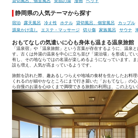
貸切風呂、個室風呂
美肌の湯
漫画
ペット
静岡県の人気テーマから探す
宿泊
露天風呂
冷え性
ホテル
貸切風呂、個室風呂
カップル
源泉かけ流し
エステ・マッサージ
切り傷
家族風呂
サウナ
おもてなしの気遣いに心も身体も温まる温泉旅館
「温泉宿」や「温泉旅館」という言葉が存在するように、温泉と
す。古くは外湯の温泉を中心に立ち並び「湯治場」を形成してい
有し、その地ならではの名湯が楽しめるようになっています。ま
設も増え、人気が高まっているようです。
旅館を訪れた際、趣あるしつらえや地域の食材を生かしたお料理
くれるのが細やかなところにまで行き届いた「おもてなし」の心
ら自慢のお湯を心ゆくまで満喫できる旅館の利用は、この上ない