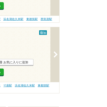
る
駅
浜名湖佐久米駅
東都筑駅
西気賀駅
宿泊
>
お気に入りに追加
る
性
寸座駅
浜名湖佐久米駅
東都筑駅