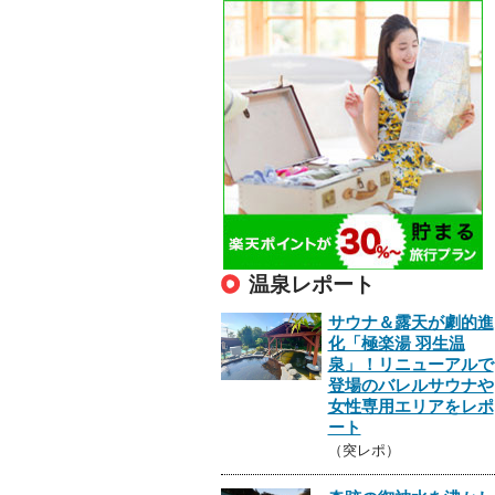
温泉レポート
サウナ＆露天が劇的進
化「極楽湯 羽生温
泉」！リニューアルで
登場のバレルサウナや
女性専用エリアをレポ
ート
（突レポ）