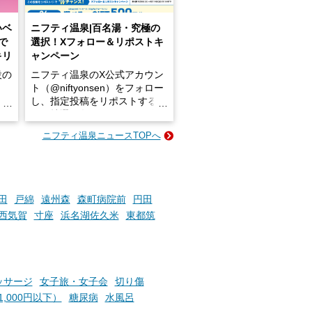
いベ
ニフティ温泉|百名湯・究極の
で
選択！Xフォロー＆リポストキ
キリ
ャンペーン
設の
ニフティ温泉のX公式アカウン
ト（@niftyonsen）をフォロー
し、指定投稿をリポストする
占い
と、抽選で各回26（ふろ）名
な
様（合計260名様）に選べるe-
ニフティ温泉ニュースTOPへ
ン
GIFT500円分をプレゼントい
たします。
楽し
ふろ
田
戸綿
遠州森
森町病院前
円田
西気賀
寸座
浜名湖佐久米
東都筑
ッサージ
女子旅・女子会
切り傷
,000円以下）
糖尿病
水風呂