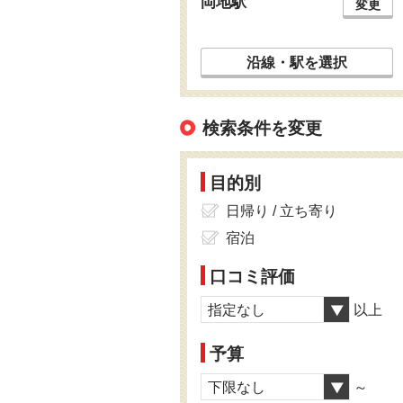
岡地駅
変更
沿線・駅を選択
検索条件を変更
目的別
日帰り / 立ち寄り
宿泊
口コミ評価
指定なし
以上
予算
下限なし
～