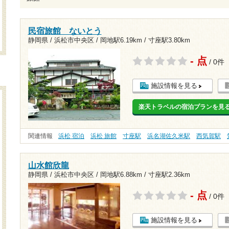
民宿旅館 ないとう
静岡県 / 浜松市中央区 /
岡地駅6.19km
/
寸座駅3.80km
- 点
/ 0件
施設情報を見る
楽天トラベルの宿泊プランを見
関連情報
浜松 宿泊
浜松 旅館
寸座駅
浜名湖佐久米駅
西気賀駅
山水館欣龍
静岡県 / 浜松市中央区 /
岡地駅6.88km
/
寸座駅2.36km
- 点
/ 0件
施設情報を見る