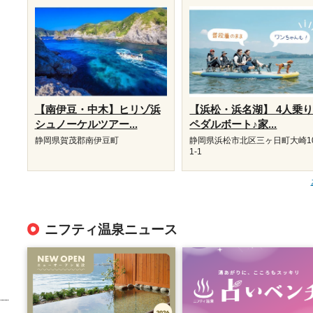
【南伊豆・中木】ヒリゾ浜
【浜松・浜名湖】 4人乗
シュノーケルツアー...
ペダルボート♪家...
静岡県賀茂郡南伊豆町
静岡県浜松市北区三ヶ日町大崎1
1-1
ニフティ温泉ニュース