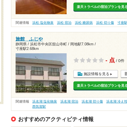
楽天トラベルの宿泊プランを見
関連情報
浜松 塩化物泉
浜松 宿泊
浜松 糖尿病
浜松 切り傷
寸座
旅館 ふじや
静岡県 / 浜松市中央区舘山寺町 /
岡地駅7.08km
/
寸座駅2.68km
- 点
/ 0件
施設情報を見る
楽天トラベルの宿泊プランを見
関連情報
浜名湖 塩化物泉
浜名湖 宿泊
浜名湖 切り傷
浜名湖 冷え
西気賀駅
おすすめのアクティビティ情報