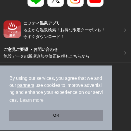
ニフティ温泉アプリ
地図から温泉検索！お得な限定クーポンも！
今すぐダウンロード！
ご意見ご要望 ・お問い合わせ
施設データの新規追加や修正依頼もこちらから
スマートフォン
/
PC
加盟店募集（資料請求）
広告出稿のご案内
By using our services, you agree that we and
our
partners
use cookies to improve advertisi
利用規約
ライフスタイルMEMBERS+規約
ng and enhance your experience on our servi
特定商取引法に基づく表記
ヘルプ
採用情報
ces.
Learn more
運営会社
個人情報保護ポリシー
©NIFTY Lifestyle Co., Ltd.
OK