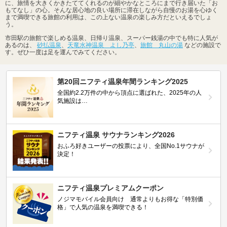
に、旅情を大きくかきたててくれるのが細やかなところにまで行き届いた「お
もてなし」の心。そんな居心地の良い場所に滞在しながら自慢のお湯を心ゆく
まで満喫できる旅館の利用は、この上ない温泉の楽しみ方だといえるでしょ
う。
市田駅の旅館で楽しめる温泉、日帰り温泉、スーパー銭湯の中でも特に人気が
あるのは、
砂払温泉
、
天竜水神温泉 よし乃亭
、
旅館 丸山の湯
などの施設で
す。ぜひ一度は足を運んでみてください。
第20回ニフティ温泉年間ランキング2025
全国約2.2万件の中から頂点に選ばれた、2025年の人
気施設は…
ニフティ温泉 サウナランキング2026
おふろ好きユーザーの投票により、全国No.1サウナが
決定！
ニフティ温泉プレミアムクーポン
ノジマモバイル会員向け 通常よりもお得な「特別価
格」で人気の温泉を満喫できる！