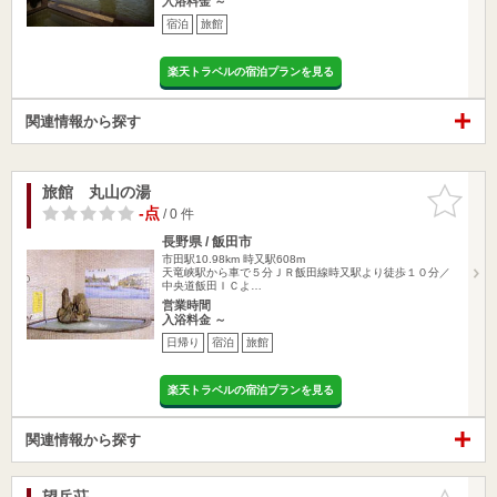
入浴料金 ～
宿泊
旅館
楽天トラベルの宿泊プランを見る
関連情報から探す
旅館 丸山の湯
お気に入
りに追加
-点
/ 0 件
長野県 / 飯田市
市田駅10.98km
時又駅608m
天竜峡駅から車で５分ＪＲ飯田線時又駅より徒歩１０分／
中央道飯田ＩＣよ…
営業時間
入浴料金 ～
日帰り
宿泊
旅館
楽天トラベルの宿泊プランを見る
関連情報から探す
望岳荘
お気に入