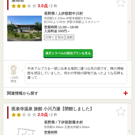
りに追加
3.0点
/ 2 件
長野県 / 上伊那郡中川村
市田駅11.15km
伊那本郷駅3.57km
松川ICより30分 伊那大島駅よりタクシー
営業時間 11:00～19:00
入浴料金 500円～
日帰り
宿泊
旅館
楽天トラベルの宿泊プランを見る
中央アルプスを一望に出来る場所に建つ公共の宿です。蜂の博物
館を併設していました。何かの学校の跡地であったような石碑も
建って…
～10代
男性
関連情報から探す
医泉寺温泉 旅館 小川乃湯【閉館しました】
お気に入
りに追加
2.0点
/ 2 件
長野県 / 下伊那郡喬木村
市田駅4.99km
元善光寺駅3.90km
営業時間