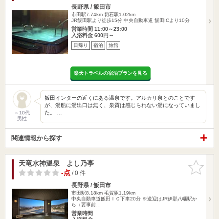
長野県 / 飯田市
市田駅7.74km
切石駅1.02km
JR飯田駅より徒歩15分 中央自動車道 飯田ICより10分
営業時間 11:00～23:00
入浴料金 600円～
日帰り
宿泊
旅館
楽天トラベルの宿泊プランを見る
飯田インターの近くにある温泉です。アルカリ泉とのことです
が、湯船に湯出口は無く、泉質は感じられない湯になっていまし
た。 …
～10代
男性
関連情報から探す
天竜水神温泉 よし乃亭
お気に入
りに追加
-点
/ 0 件
長野県 / 飯田市
市田駅8.18km
毛賀駅1.19km
中央自動車道飯田ＩＣ下車20分 ※送迎はJR伊那八幡駅か
ら（要事前…
営業時間