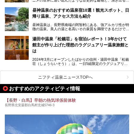
ニメの世界に迷い込んだような歴史的な建物と、湧き出る温
泉の恵みが魅力のお宿です。せっかく泊まるなら、その魅力
を隅々まで楽しみたいですよね。この記事では、金具屋での
昼神温泉のおすすめ温泉宿10選！観光スポット、日
滞在を最高の思い出にするための「楽しみ方」を徹底的にご
帰り温泉、アクセス方法も紹介
紹介します！
昼神温泉は、長野県南端の阿智村にある、強アルカリ性が特
徴の温泉。美人の湯と名高いその泉質を満喫できるだけでな
く、日本一の星空鑑賞ができる注目の温泉地です。
昼神温泉では、朝市などの観光スポットや、信州名物のおや
湯田中温泉「松籟荘」を宿泊レポート！3年かけて
きを楽しめるグルメスポットなど、観光を楽しむにはぴった
館主が作り上げた理想のラグジュアリー温泉旅館と
りの場所が豊富にあります。
この記事では、昼神温泉での滞在を充実させる宿泊施設や日
は
帰り温泉、見どころ満載の観光・グルメスポットに加え、ア
クセス方法も順に紹介します。
2024年3月にオープンしたばかりの信州・湯田中温泉「松籟
荘（しょうらいそう）」は、一日5組限定のラグジュアリー
温泉旅館。全室が源泉掛け流しの露天風呂、庭園付きで、プ
ライベートに楽しめる非日常感が味わえます。また宿泊者は
道向かいの「よろづや」の大浴場「桃山風呂」や共同浴場の
ニフティ温泉ニュースTOPへ
「湯田中大湯」も利用ができます。
おすすめのアクティビティ情報
極上のお湯に浸り上質なお料理に舌鼓、特別な日に泊まりた
い湯田中温泉「松籟荘」を、実際に宿泊した目線で紹介しま
す。
【長野・白馬】早朝の熱気球係留体験
長野県北安曇郡白馬村北城5746-3