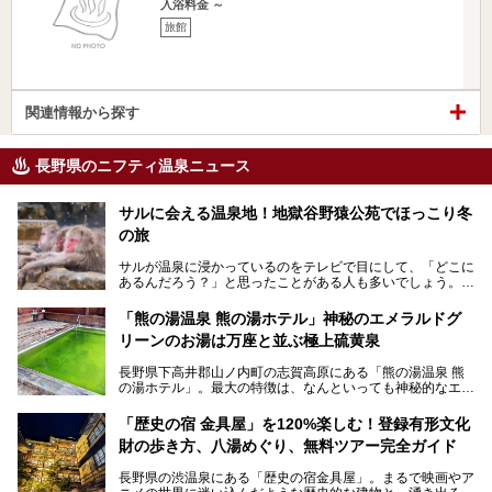
入浴料金 ～
旅館
関連情報から探す
長野県のニフティ温泉ニュース
サルに会える温泉地！地獄谷野猿公苑でほっこり冬
の旅
サルが温泉に浸かっているのをテレビで目にして、「どこに
あるんだろう？」と思ったことがある人も多いでしょう。
この微笑ましい光景は、長野県にある「地獄谷野猿公苑」で
「熊の湯温泉 熊の湯ホテル」神秘のエメラルドグ
見られるもので、野生のサルが雪景色の中で温泉に浸かる姿
リーンのお湯は万座と並ぶ極上硫黄泉
を間近で観察できます。
長野県下高井郡山ノ内町の志賀高原にある「熊の湯温泉 熊
本記事では、地獄谷野猿公苑の魅力や見どころ、サルと温泉
の湯ホテル」。最大の特徴は、なんといっても神秘的なエメ
との関係性、地獄谷周辺の観光スポットについて紹介しま
ラルドグリーンのお湯。この美しいお湯に魅了され、何度も
す。サルを観察した後にほっこりと浸かれる温泉も紹介する
リピートするファンも多い温泉です。冬はスキーと一緒に楽
ので、野生のサルを観察する貴重な自然体験と温泉をあわせ
「歴史の宿 金具屋」を120%楽しむ！登録有形文化
しみたい極上の温泉を紹介します。
て楽しみたい人は、ぜひ参考にしてください。
財の歩き方、八湯めぐり、無料ツアー完全ガイド
長野県の渋温泉にある「歴史の宿金具屋」。まるで映画やア