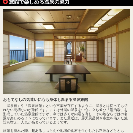
旅館で楽しめる温泉の魅力
おもてなしの気遣いに心も身体も温まる温泉旅館
「温泉宿」や「温泉旅館」という言葉が存在するように、温泉とは切っても切
れない間柄なのが旅館です。古くは外湯の温泉を中心に立ち並び「湯治場」を
形成していた温泉旅館ですが、今では多くが内湯を有し、その地ならではの名
湯が楽しめるようになっています。また最近は、露天風呂付き客室を備えた施
設も増え、人気が高まっているようです。
旅館を訪れた際、趣あるしつらえや地域の食材を生かしたお料理などととも