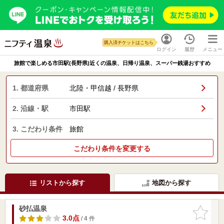
購入済チケットはこちら
ログイン
履歴
メニュー
旅館で楽しめる市田駅(長野県)近くの温泉、日帰り温泉、スーパー銭湯おすすめ
1. 都道府県
北陸・甲信越 / 長野県
2. 沿線・駅
市田駅
3. こだわり条件
旅館
こだわり条件を変更する
リストから探す
地図から探す
砂払温泉
お気に入
りに追加
3.0点
/ 4 件