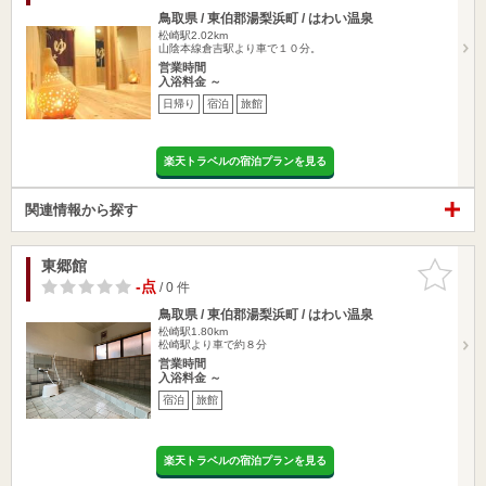
鳥取県 / 東伯郡湯梨浜町 / はわい温泉
松崎駅2.02km
山陰本線倉吉駅より車で１０分。
営業時間
入浴料金 ～
日帰り
宿泊
旅館
楽天トラベルの宿泊プランを見る
関連情報から探す
東郷館
お気に入
りに追加
-点
/ 0 件
鳥取県 / 東伯郡湯梨浜町 / はわい温泉
松崎駅1.80km
松崎駅より車で約８分
営業時間
入浴料金 ～
宿泊
旅館
楽天トラベルの宿泊プランを見る