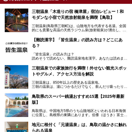
三朝温泉「木造りの宿 橋津屋」宿泊レビュー！和
モダンな小宿で天然放射能泉を満喫【鳥取】
三朝温泉(鳥取県三朝町)は、山陰地方を代表する名湯。全国
的にも貴重な高温の天然ラジウム泉(放射能泉)が湧出し、古
くから湯治客や観光客で賑わう古湯です。
「木造りの宿 橋津屋」は、三朝温泉街中心部にある創業約3
【難読漢字】「皆生温泉」の読み方は？どこにあ
00年の老舗旅館。客室は全12室と少なめですが、木の温も
る？
りを大切にした瀟洒な雰囲気が特徴。口コミの評価も高い和
モダンな小宿です。
「皆生温泉」の読み方は？
読めそうで読めない、難読温泉地名漢字。あなたは読めます
今回、筆者自ら宿泊し、「木造りの宿 橋津屋」の魅力をご
か？
紹介します！
三朝温泉での家族旅行を満喫！外せない観光スポッ
トやグルメ、アクセス方法を解説
三朝温泉は、850年以上の歴史ある温泉地。
三朝の温泉は、湯につかるだけでなく、飲んだり吸ったりし
ても効能があるとされ、体の外側と内側の両方から体を癒す
ことができます。
鳥取県のスーパー銭湯おすすめ15選【2025年最新
版】
国の有形文化財に認定されている「旅館大橋」を筆頭に歴史
ある温泉旅館が軒を連ね、周辺には、断崖絶壁の中に建立さ
鳥取県は、中国地方5県のうち山陰地区といわれる日本海側
れている「三徳投入堂」などの観光スポットが充実。
に位置し、島根県の東隣にあります。伯耆（ほうき）富士と
さらに、B級グルメの「ラードン麺」など三朝ならではのグ
も称される、中国地方の最高峰・大山（だいせん）を擁し、
ルメスポットも充実しており、宿泊でも日帰り旅行でも楽し
鳥取市の鳥取砂丘など、地理的な見どころの多いエリアで
めるのが特徴です。
地元に根付く「元湯温泉」は、鳥取の温かさに触れ
す。
られる温泉
皆生（かいけ）温泉、三朝（みささ）温泉といった古くから
また、意外にアクセスが容易なのも魅力。都市圏から離れて