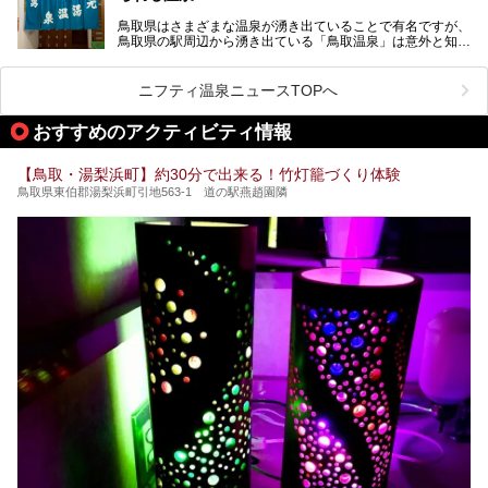
知られる温泉郷があるのも鳥取県の魅力のひとつ。良質なラ
いるものの、鳥取空港から電車・自動車・バスなど公共交通
鳥取県はさまざまな温泉が湧き出ていることで有名ですが、
ジウム泉が湧き、飲泉のできる施設も多くあります。そんな
機関も充実しています。
鳥取県の駅周辺から湧き出ている「鳥取温泉」は意外と知ら
鳥取県内でおすすめのスーパー銭湯＆日帰り温泉をピックア
三朝温泉の魅力を味わえる温泉旅館や観光スポット、グルメ
れていません。
ップしてご紹介します。
を紹介します！
観光客に限らず、地元の人々にも親しまれている「鳥取温
ニフティ温泉ニュースTOPへ
泉」を、大正14年からある歴史のある「元湯温泉」で堪能
してきました！
おすすめのアクティビティ情報
【鳥取・湯梨浜町】約30分で出来る！竹灯籠づくり体験
鳥取県東伯郡湯梨浜町引地563-1 道の駅燕趙園隣