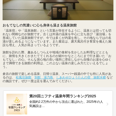
おもてなしの気遣いに心も身体も温まる温泉旅館
「温泉宿」や「温泉旅館」という言葉が存在するように、温泉とは切っても切
れない間柄なのが旅館です。古くは外湯の温泉を中心に立ち並び「湯治場」を
形成していた温泉旅館ですが、今では多くが内湯を有し、その地ならではの名
湯が楽しめるようになっています。また最近は、露天風呂付き客室を備えた施
設も増え、人気が高まっているようです。
旅館を訪れた際、趣あるしつらえや地域の食材を生かしたお料理などととも
に、旅情を大きくかきたててくれるのが細やかなところにまで行き届いた「お
もてなし」の心。そんな居心地の良い場所に滞在しながら自慢のお湯を心ゆく
まで満喫できる旅館の利用は、この上ない温泉の楽しみ方だといえるでしょ
う。
倉吉の旅館で楽しめる温泉、日帰り温泉、スーパー銭湯の中でも特に人気があ
るのは、
松風荘旅館
、
別館 湯乃島
、
しあわせひょうたんの宿 旅館水郷
など
の施設です。ぜひ一度は足を運んでみてください。
第20回ニフティ温泉年間ランキング2025
全国約2.2万件の中から頂点に選ばれた、2025年の人
気施設は…