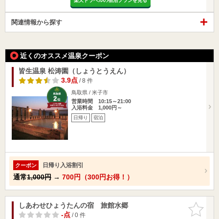
楽天トラベルの宿泊プランを見る
関連情報から探す
近くのオススメ温泉クーポン
皆生温泉 松涛園（しょうとうえん）
3.9点
/ 8 件
鳥取県 / 米子市
営業時間 10:15～21:00
入浴料金 1,000円～
日帰り
宿泊
日帰り入浴割引
クーポン
通常
1,000円
→
700円（300円お得！）
しあわせひょうたんの宿 旅館水郷
お気に入
りに追加
-点
/ 0 件