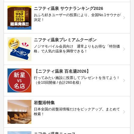
ニフティ温泉 サウナランキング2026
おふろ好きユーザーの投票により、全国No.1サウナが
決定！
ニフティ温泉プレミアムクーポン
ノジマモバイル会員向け 通常よりもお得な「特別価
格」で人気の温泉を満喫できる！
【ニフティ温泉 百名湯2026】
行ってみたい施設に投票してプレゼントを当てよう！
（全10回開催 / 合計260名様）
岩盤浴特集
日本全国の岩盤浴情報だけをピックアップ。まとめて
検索！