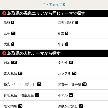
すべて表示する
鳥取県の温泉エリアから同じテーマで探す
鳥取
岩美 (鳥取)
8
2
三朝
倉吉
11
5
大山
米子
1
7
鳥取県の人気テーマから探す
宿泊
冷え性
131
91
露天風呂
カップル
72
69
格安（1,000円以下）
お食事・食事処
69
68
貸切風呂、個室風呂
ホテル
57
57
塩化物泉
源泉かけ流し
53
51