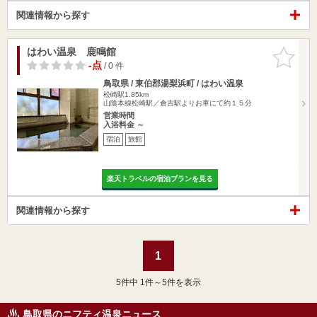
関連情報から探す
はわい温泉 鹿鳴館
お気に入
りに追加
-点
/ 0 件
鳥取県 / 東伯郡湯梨浜町 / はわい温泉
松崎駅1.85km
山陰本線松崎駅／倉吉駅よりお車にて約１５分
営業時間
入浴料金 ～
宿泊
旅館
楽天トラベルの宿泊プランを見る
関連情報から探す
1
5
件中 1件～5件を表示
鳥取県のニフティ温泉ニュース