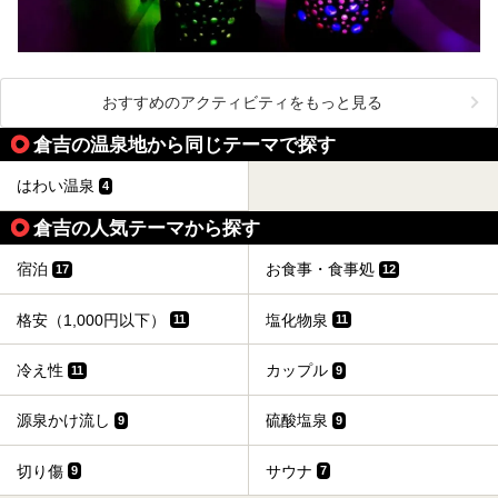
おすすめのアクティビティをもっと見る
倉吉の温泉地から同じテーマで探す
はわい温泉
4
倉吉の人気テーマから探す
宿泊
お食事・食事処
17
12
格安（1,000円以下）
塩化物泉
11
11
冷え性
カップル
11
9
源泉かけ流し
硫酸塩泉
9
9
切り傷
サウナ
9
7