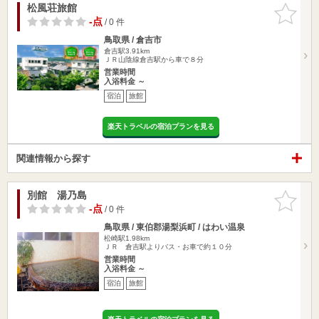
松風荘旅館
お気に入
りに追加
-点
/ 0 件
鳥取県 / 倉吉市
倉吉駅3.91km
ＪＲ山陰線倉吉駅から車で８分
営業時間
入浴料金 ～
宿泊
旅館
楽天トラベルの宿泊プランを見る
関連情報から探す
別館 湯乃島
お気に入
りに追加
-点
/ 0 件
鳥取県 / 東伯郡湯梨浜町 / はわい温泉
松崎駅1.98km
ＪＲ 倉吉駅よりバス・お車で約１０分
営業時間
入浴料金 ～
宿泊
旅館