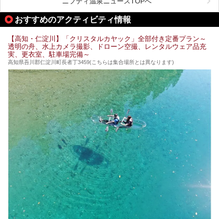
ニフティ温泉ニュースTOPへ
舗銭湯がけっこうな数あるのですよ。
なぜなら最寄り温泉でも車で４０分、山を降りていかねばな
りませんからね…！！
規模は小さいながら、元気に営業中なので観光がてら訪問し
おすすめのアクティビティ情報
てみてはいかがでしょう？
もしくは、翌日キャンプ帰りに立ち寄るのもおすすめです。
JR高知駅から近いものもあるので、公共交通オンリー派もO
Kですよ♪
【高知・仁淀川】「クリスタルカヤック」全部付き定番プラン～
それでは見ていきましょう。
透明の舟、水上カメラ撮影、ドローン空撮、レンタルウェア品充
それではチェックしてきましょう♪
実、更衣室、駐車場完備～
高知県吾川郡仁淀川町長者丁3459(こちらは集合場所とは異なります)