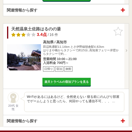
関連情報から探す
天然温泉土佐路はるのの湯
お気に入
りに追加
3.4点
/ 16 件
高知県 / 高知市
田辺島通駅11.14km
とさ伊野線朝倉駅4.82km
はりまや橋からタクシーで約15分､高知港フェリー岸壁か
らタクシーで約…
営業時間 10:00～21:00
入浴料金 700円～
日帰り
宿泊
旅館
楽天トラベルの宿泊プランを見る
Wi-Fiがあるにはあるけど、全然使えない 寝る前にのんびり部屋
でゲームしようと思ったら、何回やっても通信不可、、、 …
20代 女
性
関連情報から探す