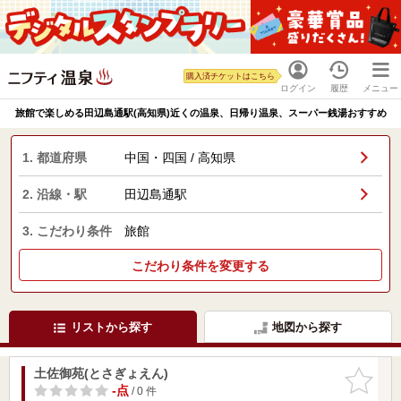
購入済チケットはこちら
ログイン
履歴
メニュー
旅館で楽しめる田辺島通駅(高知県)近くの温泉、日帰り温泉、スーパー銭湯おすすめ
1. 都道府県
中国・四国 / 高知県
2. 沿線・駅
田辺島通駅
3. こだわり条件
旅館
こだわり条件を変更する
リストから探す
地図から探す
土佐御苑(とさぎょえん)
お気に入
りに追加
-点
/ 0 件