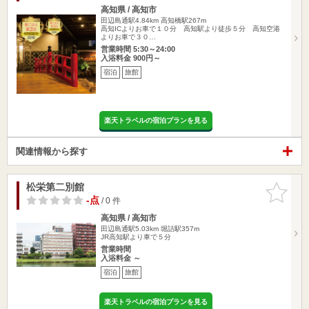
高知県 / 高知市
田辺島通駅4.84km
高知橋駅267m
高知ICよりお車で１０分 高知駅より徒歩５分 高知空港
よりお車で３０…
営業時間 5:30～24:00
入浴料金 900円～
宿泊
旅館
楽天トラベルの宿泊プランを見る
関連情報から探す
松栄第二別館
お気に入
りに追加
-点
/ 0 件
高知県 / 高知市
田辺島通駅5.03km
堀詰駅357m
JR高知駅より車で５分
営業時間
入浴料金 ～
宿泊
旅館
楽天トラベルの宿泊プランを見る