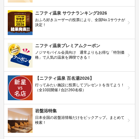
ニフティ温泉 サウナランキング2026
おふろ好きユーザーの投票により、全国No.1サウナが
決定！
ニフティ温泉プレミアムクーポン
ノジマモバイル会員向け 通常よりもお得な「特別価
格」で人気の温泉を満喫できる！
【ニフティ温泉 百名湯2026】
行ってみたい施設に投票してプレゼントを当てよう！
（全10回開催 / 合計260名様）
岩盤浴特集
日本全国の岩盤浴情報だけをピックアップ。まとめて
検索！