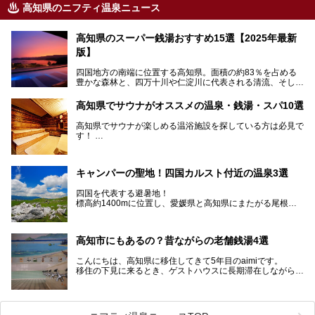
高知県のニフティ温泉ニュース
高知県のスーパー銭湯おすすめ15選【2025年最新
版】
四国地方の南端に位置する高知県。面積の約83％を占める
豊かな森林と、四万十川や仁淀川に代表される清流、そして
青く輝く太平洋に面して約700㎞もの海岸線が続く、自然の
魅力がぎゅっと詰まった県です。
高知県でサウナがオススメの温泉・銭湯・スパ10選
高知県はまた、カツオのたたきをはじめとする海産物や清流
で育つ川魚、大皿にごちそうがどっさり盛られた皿鉢料理、
高知県でサウナが楽しめる温浴施設を探している方は必見で
柚子などの柑橘類、地酒といったグルメが充実していること
す！
でも知られます。ここでは、温泉とあわせて自然の景観やグ
この記事では、高知県内でおすすめするサウナを詳しく紹介
ルメも満喫できる、高知県でおすすめのスーパー銭湯をご紹
します。
介します。
高知市内から、大自然に囲まれたサウナまで厳選してます。
キャンパーの聖地！四国カルスト付近の温泉3選
ぜひこれを読んで高知のサウナ探しの参考してくださいね！
四国を代表する避暑地！
標高約1400mに位置し、愛媛県と高知県にまたがる尾根沿
いに広がる「四国カルスト」。
夏はキャンパーでにぎわい、街明かりもほぼなく満点の星空
高知市にもあるの？昔ながらの老舗銭湯4選
が見れる場所。
そんな街から外れた景色のとってもいい場所なんですが、日
こんにちは、高知県に移住してきて5年目のaimiです。
帰り温泉（お風呂）がありません。
移住の下見に来るとき、ゲストハウスに長期滞在しながら観
中でもライターおすすめの３つの温泉をご紹介します。
光していたのですが。
そのときにお世話になったのが高知市内にある銭湯。
テントを張ってから温泉に向かうのもいいですが、場所取り
高知市というと、高知県の人口の半分が集まっているにぎや
などが問題なければ、温泉に入ってから向かうことをオスス
かなイメージがある方も多いかと思いますが、昔ながらの老
メします。