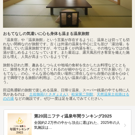
おもてなしの気遣いに心も身体も温まる温泉旅館
「温泉宿」や「温泉旅館」という言葉が存在するように、温泉とは切っても切
れない間柄なのが旅館です。古くは外湯の温泉を中心に立ち並び「湯治場」を
形成していた温泉旅館ですが、今では多くが内湯を有し、その地ならではの名
湯が楽しめるようになっています。また最近は、露天風呂付き客室を備えた施
設も増え、人気が高まっているようです。
旅館を訪れた際、趣あるしつらえや地域の食材を生かしたお料理などととも
に、旅情を大きくかきたててくれるのが細やかなところにまで行き届いた「お
もてなし」の心。そんな居心地の良い場所に滞在しながら自慢のお湯を心ゆく
まで満喫できる旅館の利用は、この上ない温泉の楽しみ方だといえるでしょ
う。
田辺島通駅の旅館で楽しめる温泉、日帰り温泉、スーパー銭湯の中でも特に人
気があるのは、
土佐御苑(とさぎょえん)
、
松栄第二別館
、
天然温泉土佐路はる
のの湯
などの施設です。ぜひ一度は足を運んでみてください。
第20回ニフティ温泉年間ランキング2025
全国約2.2万件の中から頂点に選ばれた、2025年の人
気施設は…