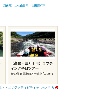
病
新改駅
土佐山田駅
山田西町駅
予
【高知・四万十川】ラフテ
ィング半日ツアー ...
高知県 高岡郡四万十町上宮399−1
おすすめのアクティビティをもっと見る