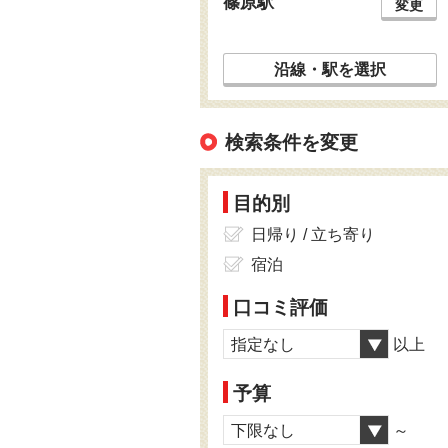
篠原駅
変更
沿線・駅を選択
検索条件を変更
目的別
日帰り / 立ち寄り
宿泊
口コミ評価
指定なし
以上
予算
下限なし
～