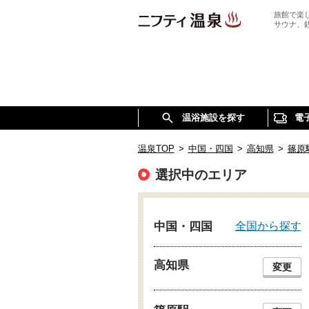
旅館で楽
サウナ、
温浴施設を探す
電
温泉TOP
>
中国・四国
>
高知県
>
篠原
選択中のエリア
全国から探す
中国・四国
高知県
変更