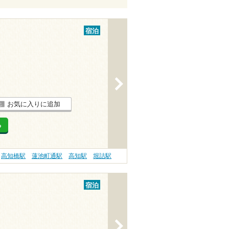
宿泊
>
お気に入りに追加
る
高知橋駅
蓮池町通駅
高知駅
堀詰駅
宿泊
>