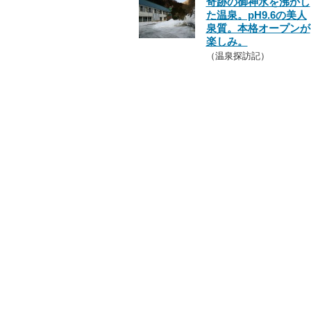
奇跡の御神水を沸かし
た温泉。pH9.6の美人
泉質。本格オープンが
楽しみ。
（温泉探訪記）