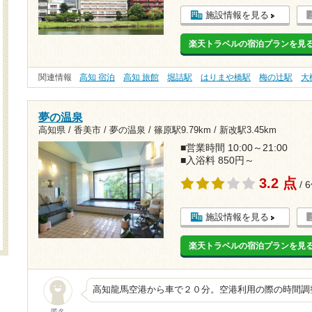
施設情報を見る
楽天トラベルの宿泊プランを見
関連情報
高知 宿泊
高知 旅館
堀詰駅
はりまや橋駅
梅の辻駅
大
夢の温泉
高知県 / 香美市 / 夢の温泉 /
篠原駅9.79km
/
新改駅3.45km
■営業時間 10:00～21:00
■入浴料 850円～
3.2 点
/ 
施設情報を見る
楽天トラベルの宿泊プランを見
高知龍馬空港から車で２０分。空港利用の際の時間調
匿名