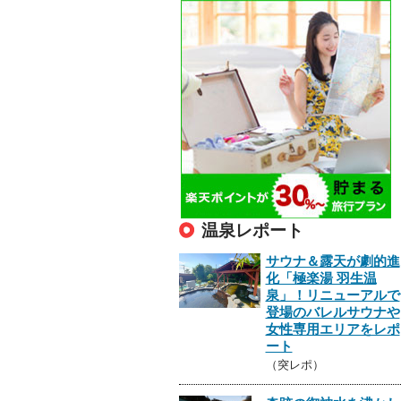
温泉レポート
サウナ＆露天が劇的進
化「極楽湯 羽生温
泉」！リニューアルで
登場のバレルサウナや
女性専用エリアをレポ
ート
（突レポ）