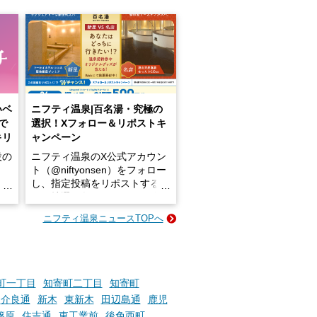
いベ
ニフティ温泉|百名湯・究極の
で
選択！Xフォロー＆リポストキ
キリ
ャンペーン
設の
ニフティ温泉のX公式アカウン
ト（@niftyonsen）をフォロー
し、指定投稿をリポストする
占い
と、抽選で各回26（ふろ）名
な
様（合計260名様）に選べるe-
ニフティ温泉ニュースTOPへ
ン
GIFT500円分をプレゼントい
たします。
楽し
ふろ
町一丁目
知寄町二丁目
知寄町
介良通
新木
東新木
田辺島通
鹿児
篠原
住吉通
東工業前
後免西町