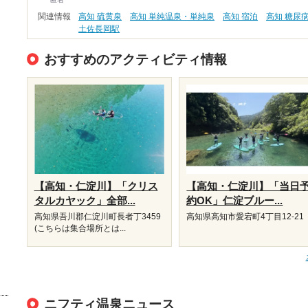
関連情報
高知 硫黄泉
高知 単純温泉・単純泉
高知 宿泊
高知 糖尿
土佐長岡駅
おすすめのアクティビティ情報
【高知・仁淀川】「クリス
【高知・仁淀川】「当日
タルカヤック」全部...
約OK」仁淀ブルー...
高知県吾川郡仁淀川町長者丁3459
高知県高知市愛宕町4丁目12-21
(こちらは集合場所とは...
ニフティ温泉ニュース