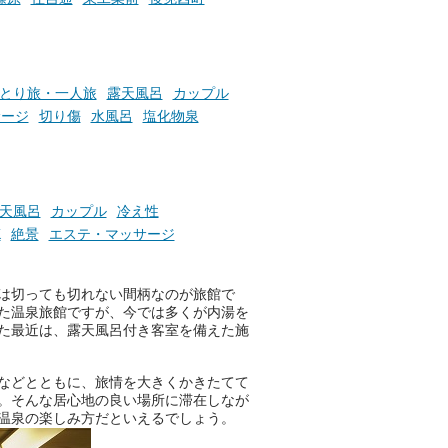
とり旅・一人旅
露天風呂
カップル
サージ
切り傷
水風呂
塩化物泉
天風呂
カップル
冷え性
K
絶景
エステ・マッサージ
は切っても切れない間柄なのが旅館で
た温泉旅館ですが、今では多くが内湯を
た最近は、露天風呂付き客室を備えた施
などとともに、旅情を大きくかきたてて
。そんな居心地の良い場所に滞在しなが
温泉の楽しみ方だといえるでしょう。