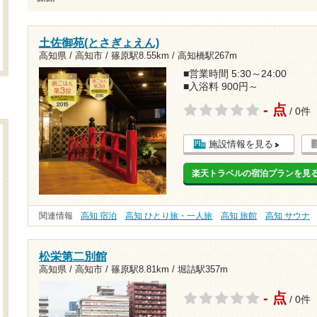
土佐御苑(とさぎょえん)
高知県 / 高知市 /
篠原駅8.55km
/
高知橋駅267m
■営業時間 5:30～24:00
■入浴料 900円～
- 点
/ 0件
施設情報を見る
楽天トラベルの宿泊プランを見
関連情報
高知 宿泊
高知 ひとり旅・一人旅
高知 旅館
高知 サウナ
松栄第二別館
高知県 / 高知市 /
篠原駅8.81km
/
堀詰駅357m
- 点
/ 0件