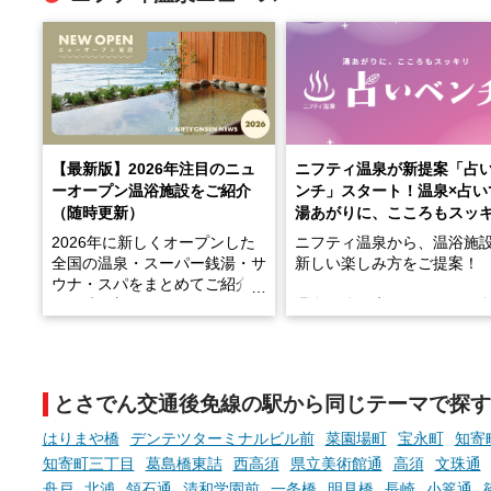
【最新版】2026年注目のニュ
ニフティ温泉が新提案「占
ーオープン温浴施設をご紹介
ンチ」スタート！温泉×占い
（随時更新）
湯あがりに、こころもスッ
2026年に新しくオープンした
ニフティ温泉から、温浴施
全国の温泉・スーパー銭湯・サ
新しい楽しみ方をご提案！
ウナ・スパをまとめてご紹介！
※随時更新しています
温泉で体を癒したあとに、
でこころもスッキリ──そん
天然温泉や露天風呂、注目のサ
新体験が楽しめる「占いベ
ウナなど、こだわりの魅力がつ
チ」を展開中♨
まったスポットが続々登場して
とさでん交通後免線の駅から同じテーマで探す
います。
手相やタロットなど気軽に
現地取材記事もあわせて紹介し
める占いで、“ととのう”お
はりまや橋
デンテツターミナルビル前
菜園場町
宝永町
知寄
ていますので、気になる施設は
時間を、もっと特別に。
知寄町三丁目
葛島橋東詰
西高須
県立美術館通
高須
文珠通
ぜひチェックして次のおでかけ
舟戸
北浦
領石通
清和学園前
一条橋
明見橋
長崎
小篭通