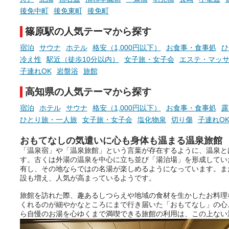
先の参考にしてみてください
ね。
後免中町
後免東町
後免町
篠原駅の人気テーマから探す
宿泊
サウナ
ホテル
格安（1,000円以下）
お食事・食事処
ひ
冷え性
駅近（徒歩10分以内）
女子旅・女子会
エステ・マッ
子連れOK
岩盤浴
旅館
高知県の人気テーマから探す
宿泊
ホテル
サウナ
格安（1,000円以下）
お食事・食事処
露
ひとり旅・一人旅
女子旅・女子会
塩化物泉
切り傷
子連れO
おもてなしの気遣いに心も身体も温まる温泉旅館
「温泉宿」や「温泉旅館」という言葉が存在するように、温泉と
す。古くは外湯の温泉を中心に立ち並び「湯治場」を形成してい
有し、その地ならではの名湯が楽しめるようになっています。ま
設も増え、人気が高まっているようです。
旅館を訪れた際、趣あるしつらえや地域の食材を生かしたお料理
くれるのが細やかなところにまで行き届いた「おもてなし」の心
ら自慢のお湯を心ゆくまで満喫できる旅館の利用は、この上ない