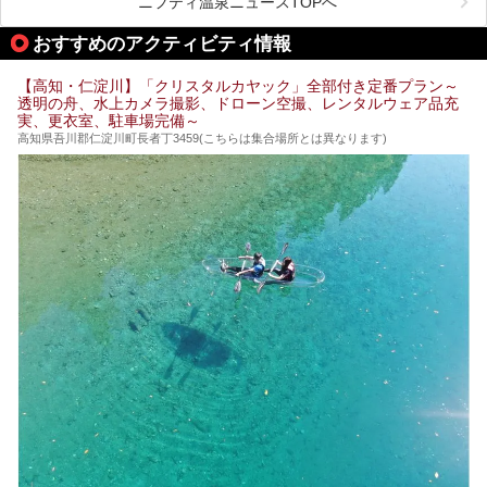
ニフティ温泉ニュースTOPへ
舗銭湯がけっこうな数あるのですよ。
なぜなら最寄り温泉でも車で４０分、山を降りていかねばな
りませんからね…！！
規模は小さいながら、元気に営業中なので観光がてら訪問し
おすすめのアクティビティ情報
てみてはいかがでしょう？
もしくは、翌日キャンプ帰りに立ち寄るのもおすすめです。
JR高知駅から近いものもあるので、公共交通オンリー派もO
Kですよ♪
【高知・仁淀川】「クリスタルカヤック」全部付き定番プラン～
それでは見ていきましょう。
透明の舟、水上カメラ撮影、ドローン空撮、レンタルウェア品充
それではチェックしてきましょう♪
実、更衣室、駐車場完備～
高知県吾川郡仁淀川町長者丁3459(こちらは集合場所とは異なります)