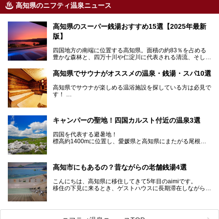
高知県のニフティ温泉ニュース
高知県のスーパー銭湯おすすめ15選【2025年最新
版】
四国地方の南端に位置する高知県。面積の約83％を占める
豊かな森林と、四万十川や仁淀川に代表される清流、そして
青く輝く太平洋に面して約700㎞もの海岸線が続く、自然の
魅力がぎゅっと詰まった県です。
高知県でサウナがオススメの温泉・銭湯・スパ10選
高知県はまた、カツオのたたきをはじめとする海産物や清流
で育つ川魚、大皿にごちそうがどっさり盛られた皿鉢料理、
高知県でサウナが楽しめる温浴施設を探している方は必見で
柚子などの柑橘類、地酒といったグルメが充実していること
す！
でも知られます。ここでは、温泉とあわせて自然の景観やグ
この記事では、高知県内でおすすめするサウナを詳しく紹介
ルメも満喫できる、高知県でおすすめのスーパー銭湯をご紹
します。
介します。
高知市内から、大自然に囲まれたサウナまで厳選してます。
キャンパーの聖地！四国カルスト付近の温泉3選
ぜひこれを読んで高知のサウナ探しの参考してくださいね！
四国を代表する避暑地！
標高約1400mに位置し、愛媛県と高知県にまたがる尾根沿
いに広がる「四国カルスト」。
夏はキャンパーでにぎわい、街明かりもほぼなく満点の星空
高知市にもあるの？昔ながらの老舗銭湯4選
が見れる場所。
そんな街から外れた景色のとってもいい場所なんですが、日
こんにちは、高知県に移住してきて5年目のaimiです。
帰り温泉（お風呂）がありません。
移住の下見に来るとき、ゲストハウスに長期滞在しながら観
中でもライターおすすめの３つの温泉をご紹介します。
光していたのですが。
そのときにお世話になったのが高知市内にある銭湯。
テントを張ってから温泉に向かうのもいいですが、場所取り
高知市というと、高知県の人口の半分が集まっているにぎや
などが問題なければ、温泉に入ってから向かうことをオスス
かなイメージがある方も多いかと思いますが、昔ながらの老
メします。