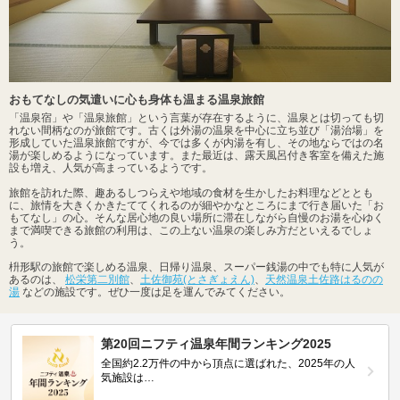
おもてなしの気遣いに心も身体も温まる温泉旅館
「温泉宿」や「温泉旅館」という言葉が存在するように、温泉とは切っても切
れない間柄なのが旅館です。古くは外湯の温泉を中心に立ち並び「湯治場」を
形成していた温泉旅館ですが、今では多くが内湯を有し、その地ならではの名
湯が楽しめるようになっています。また最近は、露天風呂付き客室を備えた施
設も増え、人気が高まっているようです。
旅館を訪れた際、趣あるしつらえや地域の食材を生かしたお料理などととも
に、旅情を大きくかきたててくれるのが細やかなところにまで行き届いた「お
もてなし」の心。そんな居心地の良い場所に滞在しながら自慢のお湯を心ゆく
まで満喫できる旅館の利用は、この上ない温泉の楽しみ方だといえるでしょ
う。
枡形駅の旅館で楽しめる温泉、日帰り温泉、スーパー銭湯の中でも特に人気が
あるのは、
松栄第二別館
、
土佐御苑(とさぎょえん)
、
天然温泉土佐路はるのの
湯
などの施設です。ぜひ一度は足を運んでみてください。
第20回ニフティ温泉年間ランキング2025
全国約2.2万件の中から頂点に選ばれた、2025年の人
気施設は…