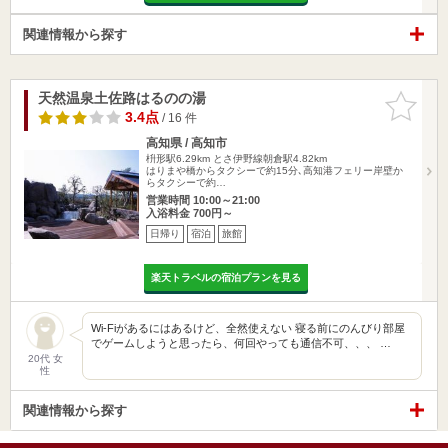
関連情報から探す
天然温泉土佐路はるのの湯
お気に入
りに追加
3.4点
/ 16 件
高知県 / 高知市
枡形駅6.29km
とさ伊野線朝倉駅4.82km
はりまや橋からタクシーで約15分､高知港フェリー岸壁か
らタクシーで約…
営業時間 10:00～21:00
入浴料金 700円～
日帰り
宿泊
旅館
楽天トラベルの宿泊プランを見る
Wi-Fiがあるにはあるけど、全然使えない 寝る前にのんびり部屋
でゲームしようと思ったら、何回やっても通信不可、、、 …
20代 女
性
関連情報から探す