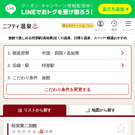
購入済チケットはこちら
ログイン
履歴
メニュー
旅館で楽しめる枡形駅(高知県)近くの温泉、日帰り温泉、スーパー銭湯おすすめ
1. 都道府県
中国・四国 / 高知県
2. 沿線・駅
枡形駅
3. こだわり条件
旅館
こだわり条件を変更する
リストから探す
地図から探す
松栄第二別館
お気に入
りに追加
-点
/ 0 件