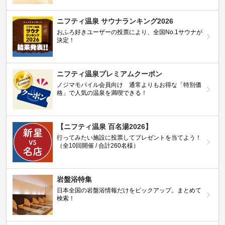
ニフティ温泉 サウナランキング2026
おふろ好きユーザーの投票により、全国No.1サウナが
決定！
ニフティ温泉プレミアムクーポン
ノジマモバイル会員向け 通常よりもお得な「特別価
格」で人気の温泉を満喫できる！
【ニフティ温泉 百名湯2026】
行ってみたい施設に投票してプレゼントを当てよう！
（全10回開催 / 合計260名様）
岩盤浴特集
日本全国の岩盤浴情報だけをピックアップ。まとめて
検索！