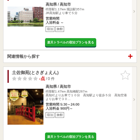
高知県 / 高知市
枡形駅1.17km
堀詰駅357m
JR高知駅より車で５分
営業時間
入浴料金 ～
宿泊
旅館
楽天トラベルの宿泊プランを見る
関連情報から探す
土佐御苑(とさぎょえん)
お気に入
りに追加
-点
/ 0 件
高知県 / 高知市
枡形駅1.47km
高知橋駅267m
高知ICよりお車で１０分 高知駅より徒歩５分 高知空港
よりお車で３０…
営業時間 5:30～24:00
入浴料金 900円～
宿泊
旅館
楽天トラベルの宿泊プランを見る