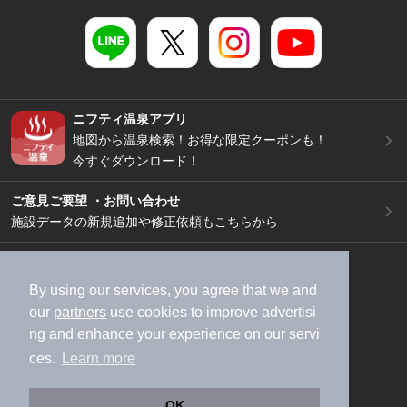
ニフティ温泉アプリ
地図から温泉検索！お得な限定クーポンも！
今すぐダウンロード！
ご意見ご要望 ・お問い合わせ
施設データの新規追加や修正依頼もこちらから
スマートフォン
/
PC
加盟店募集（資料請求）
広告出稿のご案内
By using our services, you agree that we and
our
partners
use cookies to improve advertisi
利用規約
ライフスタイルMEMBERS+規約
ng and enhance your experience on our servi
特定商取引法に基づく表記
ヘルプ
採用情報
ces.
Learn more
運営会社
個人情報保護ポリシー
©NIFTY Lifestyle Co., Ltd.
OK