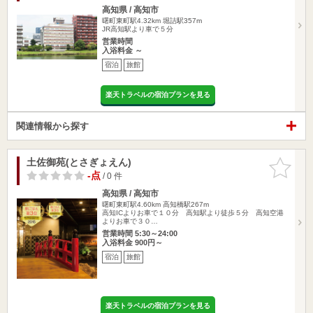
高知県 / 高知市
曙町東町駅4.32km
堀詰駅357m
JR高知駅より車で５分
営業時間
入浴料金 ～
宿泊
旅館
楽天トラベルの宿泊プランを見る
関連情報から探す
土佐御苑(とさぎょえん)
お気に入
りに追加
-点
/ 0 件
高知県 / 高知市
曙町東町駅4.60km
高知橋駅267m
高知ICよりお車で１０分 高知駅より徒歩５分 高知空港
よりお車で３０…
営業時間 5:30～24:00
入浴料金 900円～
宿泊
旅館
楽天トラベルの宿泊プランを見る