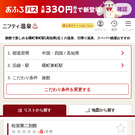
購入済チケットはこちら
ログイン
履歴
メニュー
旅館で楽しめる曙町東町駅(高知県)近くの温泉、日帰り温泉、スーパー銭湯おすすめ
1. 都道府県
中国・四国 / 高知県
2. 沿線・駅
曙町東町駅
3. こだわり条件
旅館
こだわり条件を変更する
リストから探す
地図から探す
松栄第二別館
お気に入
りに追加
-点
/ 0 件