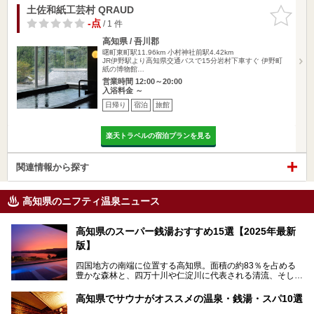
土佐和紙工芸村 QRAUD
お気に入
りに追加
-点
/ 1 件
高知県 / 吾川郡
曙町東町駅11.96km
小村神社前駅4.42km
JR伊野駅より高知県交通バスで15分岩村下車すぐ 伊野町
紙の博物館…
営業時間 12:00～20:00
入浴料金 ～
日帰り
宿泊
旅館
楽天トラベルの宿泊プランを見る
関連情報から探す
高知県のニフティ温泉ニュース
高知県のスーパー銭湯おすすめ15選【2025年最新
版】
四国地方の南端に位置する高知県。面積の約83％を占める
豊かな森林と、四万十川や仁淀川に代表される清流、そして
青く輝く太平洋に面して約700㎞もの海岸線が続く、自然の
魅力がぎゅっと詰まった県です。
高知県でサウナがオススメの温泉・銭湯・スパ10選
高知県はまた、カツオのたたきをはじめとする海産物や清流