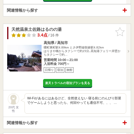
関連情報から探す
天然温泉土佐路はるのの湯
お気に入
りに追加
3.4点
/ 16 件
高知県 / 高知市
曙町東町駅4.89km
とさ伊野線朝倉駅4.82km
はりまや橋からタクシーで約15分､高知港フェリー岸壁か
らタクシーで約…
営業時間 10:00～21:00
入浴料金 700円～
日帰り
宿泊
旅館
楽天トラベルの宿泊プランを見る
Wi-Fiがあるにはあるけど、全然使えない 寝る前にのんびり部屋
でゲームしようと思ったら、何回やっても通信不可、、、 …
20代 女
性
関連情報から探す