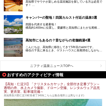
で育つ川魚、大皿にごちそうがどっさり盛られた皿鉢料理、
高知県でサウナが楽しめる温浴施設を探している方は必見で
柚子などの柑橘類、地酒といったグルメが充実していること
す！
でも知られます。ここでは、温泉とあわせて自然の景観やグ
この記事では、高知県内でおすすめするサウナを詳しく紹介
ルメも満喫できる、高知県でおすすめのスーパー銭湯をご紹
します。
介します。
高知市内から、大自然に囲まれたサウナまで厳選してます。
キャンパーの聖地！四国カルスト付近の温泉3選
ぜひこれを読んで高知のサウナ探しの参考してくださいね！
四国を代表する避暑地！
標高約1400mに位置し、愛媛県と高知県にまたがる尾根沿
いに広がる「四国カルスト」。
夏はキャンパーでにぎわい、街明かりもほぼなく満点の星空
高知市にもあるの？昔ながらの老舗銭湯4選
が見れる場所。
そんな街から外れた景色のとってもいい場所なんですが、日
こんにちは、高知県に移住してきて5年目のaimiです。
帰り温泉（お風呂）がありません。
移住の下見に来るとき、ゲストハウスに長期滞在しながら観
中でもライターおすすめの３つの温泉をご紹介します。
光していたのですが。
そのときにお世話になったのが高知市内にある銭湯。
テントを張ってから温泉に向かうのもいいですが、場所取り
高知市というと、高知県の人口の半分が集まっているにぎや
などが問題なければ、温泉に入ってから向かうことをオスス
かなイメージがある方も多いかと思いますが、昔ながらの老
メします。
ニフティ温泉ニュースTOPへ
舗銭湯がけっこうな数あるのですよ。
なぜなら最寄り温泉でも車で４０分、山を降りていかねばな
りませんからね…！！
規模は小さいながら、元気に営業中なので観光がてら訪問し
おすすめのアクティビティ情報
てみてはいかがでしょう？
もしくは、翌日キャンプ帰りに立ち寄るのもおすすめです。
JR高知駅から近いものもあるので、公共交通オンリー派もO
Kですよ♪
【高知・仁淀川】「クリスタルカヤック」全部付き定番プラン～
それでは見ていきましょう。
透明の舟、水上カメラ撮影、ドローン空撮、レンタルウェア品充
それではチェックしてきましょう♪
実、更衣室、駐車場完備～
高知県吾川郡仁淀川町長者丁3459(こちらは集合場所とは異なります)