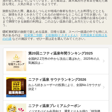
湯が楽しめるようになっています。また最近は、露天風呂付き客室を備えた施
設も増え、人気が高まっているようです。
旅館を訪れた際、趣あるしつらえや地域の食材を生かしたお料理などととも
に、旅情を大きくかきたててくれるのが細やかなところにまで行き届いた「お
もてなし」の心。そんな居心地の良い場所に滞在しながら自慢のお湯を心ゆく
まで満喫できる旅館の利用は、この上ない温泉の楽しみ方だといえるでしょ
う。
曙町東町駅の旅館で楽しめる温泉、日帰り温泉、スーパー銭湯の中でも特に人
気があるのは、
松栄第二別館
、
土佐御苑(とさぎょえん)
、
天然温泉土佐路はる
のの湯
などの施設です。ぜひ一度は足を運んでみてください。
第20回ニフティ温泉年間ランキング2025
全国約2.2万件の中から頂点に選ばれた、2025年の人
気施設は…
ニフティ温泉 サウナランキング2026
おふろ好きユーザーの投票により、全国No.1サウナが
決定！
ニフティ温泉プレミアムクーポン
ノジマモバイル会員向け 通常よりもお得な「特別価