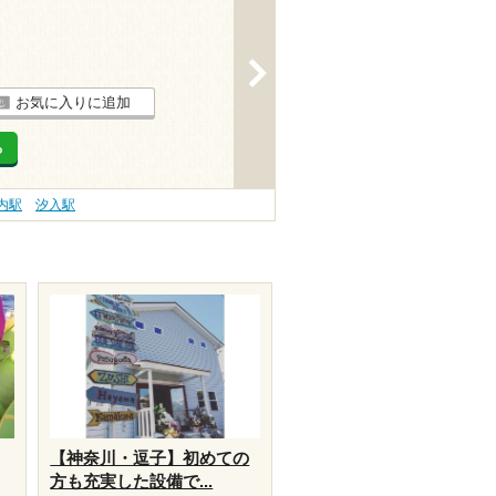
>
お気に入りに追加
る
内駅
汐入駅
【神奈川・逗子】初めての
方も充実した設備で...