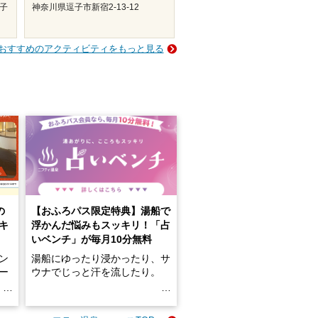
磯子
神奈川県逗子市新宿2-13-12
おすすめのアクティビティをもっと見る
の
【おふろパス限定特典】湯船で
キ
浮かんだ悩みもスッキリ！「占
いベンチ」が毎月10分無料
ン
湯船にゆったり浸かったり、サ
ロー
ウナでじっと汗を流したり。
る
名
e-