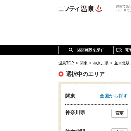
旅館で楽
パ、 サ
温浴施設を探す
電
温泉TOP
>
関東
>
神奈川県
>
並木北駅
選択中のエリア
全国から探す
関東
神奈川県
変更