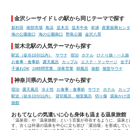
新体験が楽しめる「占いベン
GIFT500円分をプレゼント
チ」を展開中♨
たします。
金沢シーサイドＬの駅から同じテーマで探す
手相やタロットなど気軽に楽し
める占いで、“ととのう”おふろ
新杉田
南部市場
鳥浜
並木北
並木中央
幸浦
産業振興セン
時間を、もっと特別に。
海の公園柴口
海の公園南口
野島公園
金沢八景
並木北駅の人気テーマから探す
駅近（徒歩10分以内）
サウナ
宿泊
ホテル
ひとり旅・一人旅
お食事・食事処
露天風呂
カップル
エステ・マッサージ
女子
子連れOK
24時間営業、深夜営業
朝風呂
旅館
個室サウナ
神奈川県の人気テーマから探す
宿泊
露天風呂
冷え性
お食事・食事処
サウナ
ホテル
カッ
駅近（徒歩10分以内）
貸切風呂、個室風呂
切り傷
源泉かけ
旅館
おもてなしの気遣いに心も身体も温まる温泉旅館
「温泉宿」や「温泉旅館」という言葉が存在するように、温泉と
す。古くは外湯の温泉を中心に立ち並び「湯治場」を形成してい