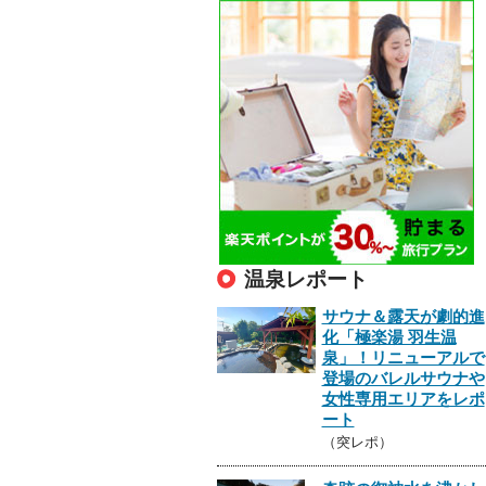
温泉レポート
サウナ＆露天が劇的進
化「極楽湯 羽生温
泉」！リニューアルで
登場のバレルサウナや
女性専用エリアをレポ
ート
（突レポ）