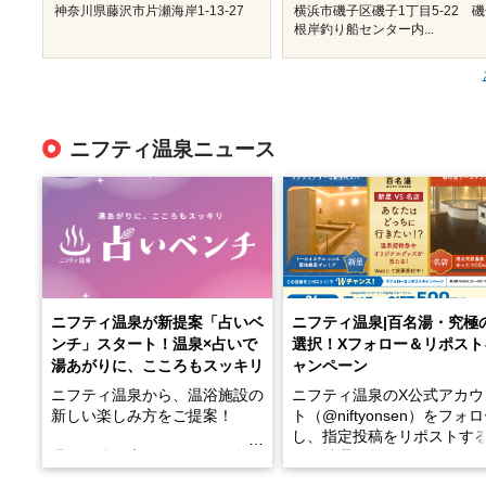
神奈川県藤沢市片瀬海岸1-13-27
横浜市磯子区磯子1丁目5-22 
根岸釣り船センター内...
ニフティ温泉ニュース
ニフティ温泉が新提案「占いベ
ニフティ温泉|百名湯・究極
ンチ」スタート！温泉×占いで
選択！Xフォロー＆リポスト
湯あがりに、こころもスッキリ
ャンペーン
ニフティ温泉から、温浴施設の
ニフティ温泉のX公式アカウ
新しい楽しみ方をご提案！
ト（@niftyonsen）をフォ
し、指定投稿をリポストす
温泉で体を癒したあとに、占い
と、抽選で各回26（ふろ）
でこころもスッキリ──そんな
様（合計260名様）に選べる