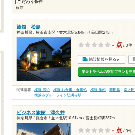
こだわり条件
旅館
旅館 松島
神奈川県 / 横浜市南区 /
並木北駅6.84km
/
蒔田駅275m
- 点
/ 0件
施設情報を見る
楽天トラベルの宿泊プランを見
関連情報
横浜 宿泊
横浜 お食事・食事処
横浜 旅館
蒔田駅
南太田
横浜市ブルーライン弘明寺駅
ビジネス旅館 津久井
神奈川県 / 鎌倉市 /
並木北駅10.61km
/
富士見町駅387m
- 点
/ 0件