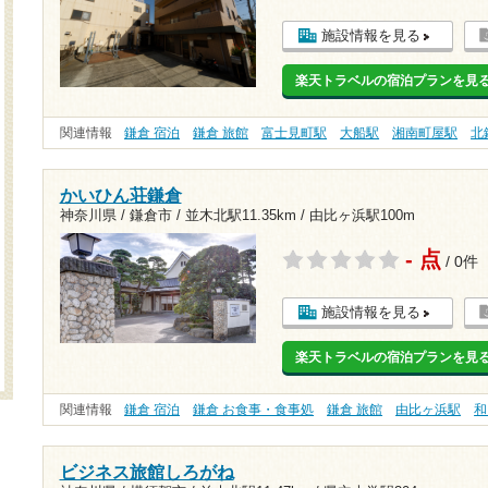
施設情報を見る
楽天トラベルの宿泊プランを見
関連情報
鎌倉 宿泊
鎌倉 旅館
富士見町駅
大船駅
湘南町屋駅
北
かいひん荘鎌倉
神奈川県 / 鎌倉市 /
並木北駅11.35km
/
由比ヶ浜駅100m
- 点
/ 0件
施設情報を見る
楽天トラベルの宿泊プランを見
関連情報
鎌倉 宿泊
鎌倉 お食事・食事処
鎌倉 旅館
由比ヶ浜駅
和
ビジネス旅館しろがね