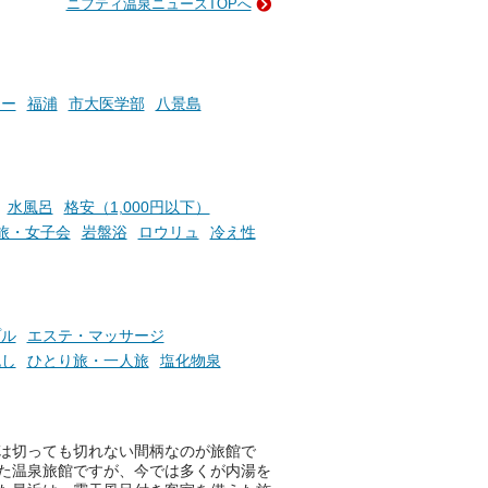
ニフティ温泉ニュースTOPへ
い
そんな「一人でぼんやり過ごす
時間」、ふだん後回しにしてい
た「これからのこと」や「ちょ
っとした悩み」が、頭に浮かん
でくることはありませんか？
ター
福浦
市大医学部
八景島
お風呂でリラックスしているか
らこそ向き合える、大切な自分
水風呂
格安（1,000円以下）
の本音。
旅・女子会
岩盤浴
ロウリュ
冷え性
そんな心のつぶやきを、湯あが
りの温まった心のまま相談でき
たら素敵ですよね。
プル
エステ・マッサージ
流し
ひとり旅・一人旅
塩化物泉
ニフティ温泉の「占いベンチ」
は、そんなあなたの心のつぶや
きをプロの占い師に相談するこ
とができるサービスです。
は切っても切れない間柄なのが旅館で
た温泉旅館ですが、今では多くが内湯を