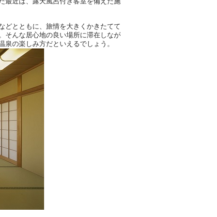
た最近は、露天風呂付き客室を備えた施
おふろパス会員様なら、この特
などとともに、旅情を大きくかきたてて
別なひとときを「毎月10分無
。そんな居心地の良い場所に滞在しなが
料」でご利用いただけます。
温泉の楽しみ方だといえるでしょう。
お湯で体がほぐれたら、次は占
い師さんとお話しして、心もほ
ぐしてみませんか？