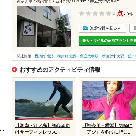
神奈川県 / 横須賀市 /
並木北駅11.47km
/
県立大学駅304m
- 点
/ 0件
施設情報を見る
楽天トラベルの宿泊プランを見
関連情報
横須賀 宿泊
横須賀 旅館
県立大学駅
横須賀中央駅
堀ノ
おすすめのアクティビティ情報
【湘南・江ノ島】初心者向
【神奈川・横浜】気軽に
けサーフィンレッス...
「アジ」を釣りに行こ...