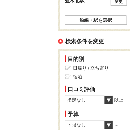
並木北駅
変更
沿線・駅を選択
検索条件を変更
目的別
日帰り / 立ち寄り
宿泊
口コミ評価
指定なし
以上
予算
下限なし
～