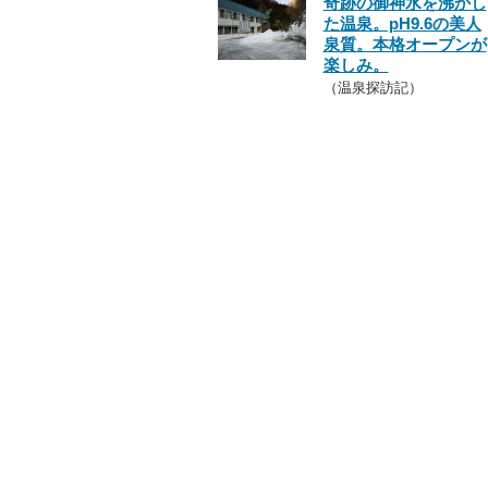
奇跡の御神水を沸かし
た温泉。pH9.6の美人
泉質。本格オープンが
楽しみ。
（温泉探訪記）