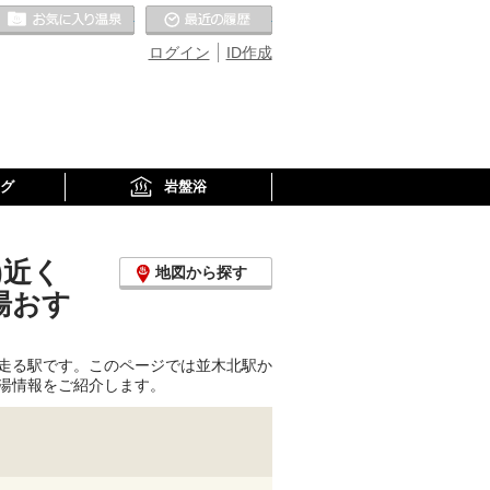
お気に入りの温泉
最近の履歴
ログイン
ID作成
グ
岩盤浴
)近く
地図から探す
湯おす
走る駅です。このページでは並木北駅か
湯情報をご紹介します。