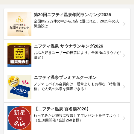
第20回ニフティ温泉年間ランキング2025
全国約2.2万件の中から頂点に選ばれた、2025年の人
気施設は…
ニフティ温泉 サウナランキング2026
おふろ好きユーザーの投票により、全国No.1サウナが
決定！
ニフティ温泉プレミアムクーポン
ノジマモバイル会員向け 通常よりもお得な「特別価
格」で人気の温泉を満喫できる！
【ニフティ温泉 百名湯2026】
行ってみたい施設に投票してプレゼントを当てよう！
（全10回開催 / 合計260名様）