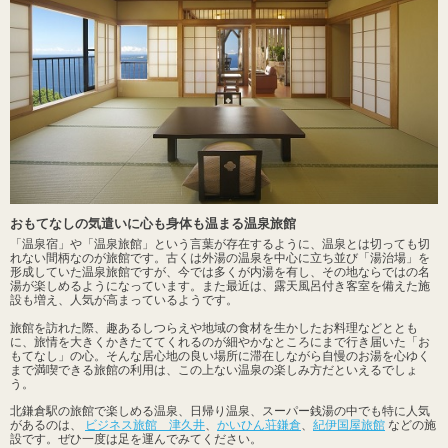
おもてなしの気遣いに心も身体も温まる温泉旅館
「温泉宿」や「温泉旅館」という言葉が存在するように、温泉とは切っても切
れない間柄なのが旅館です。古くは外湯の温泉を中心に立ち並び「湯治場」を
形成していた温泉旅館ですが、今では多くが内湯を有し、その地ならではの名
湯が楽しめるようになっています。また最近は、露天風呂付き客室を備えた施
設も増え、人気が高まっているようです。
旅館を訪れた際、趣あるしつらえや地域の食材を生かしたお料理などととも
に、旅情を大きくかきたててくれるのが細やかなところにまで行き届いた「お
もてなし」の心。そんな居心地の良い場所に滞在しながら自慢のお湯を心ゆく
まで満喫できる旅館の利用は、この上ない温泉の楽しみ方だといえるでしょ
う。
北鎌倉駅の旅館で楽しめる温泉、日帰り温泉、スーパー銭湯の中でも特に人気
があるのは、
ビジネス旅館 津久井
、
かいひん荘鎌倉
、
紀伊国屋旅館
などの施
設です。ぜひ一度は足を運んでみてください。