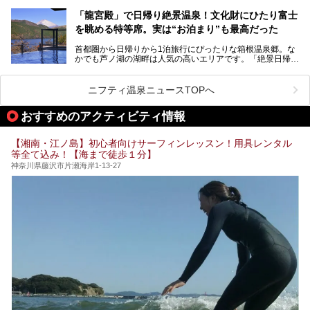
ノ湖畔 蛸川温泉 龍宮殿」「箱根湯の花プリンスホテル」
す。しかし、選択肢が多いからこそ「どの施設か迷ってしま
「箱根仙石原プリンスホテル」と4軒あり、今回ご紹介する
う」という人も多いはず。
「龍宮殿」で日帰り絶景温泉！文化財にひたり富士
「ザ・プリンス 箱根芦ノ湖」は、その中でもフラッグシッ
を眺める特等席。実は“お泊まり”も最高だった
プ（旗艦）に位置づけられる特別なホテルです。
そこで今回は、神奈川県内の人気施設26選を「安さ」「岩
盤浴・漫画の充実度」「景色の良さ」「高級感」「深夜営
首都圏から日帰りから1泊旅行にぴったりな箱根温泉郷。な
昭和の日本を代表する建築家の一人、村野藤吾が芦ノ湖の畔
業」「駅近」など、目的別に厳選して紹介します。
かでも芦ノ湖の湖畔は人気の高いエリアです。「絶景日帰り
に建てた桃源郷のようなホテルがここ。自家源泉の温泉や、
今の気分にぴったりの施設を見つけて、最高のリフレッシュ
温泉 龍宮殿本館」は、露天風呂から芦ノ湖と富士山の両方
こだわりぬいた食もあわせて、このホテルの魅力をレポート
時間を過ごす参考にしていただけますと幸いです。
が楽しめるまさに眺望自慢の日帰り温泉。
します。
ニフティ温泉ニュースTOPへ
そしてここは全24室の「箱根 芦ノ湖畔蛸川温泉 龍宮殿」と
───
して宿泊もできます。宿泊者は「龍宮殿本館」の営業時間に
提供元：株式会社西武・プリンスホテルズワールドワイド
おすすめのアクティビティ情報
加えて、朝6時からの宿泊者専用時間帯にも「龍宮殿本館」
【PR】
のお風呂が利用できます。
この記事はザ・プリンス 箱根芦ノ湖のPR記事です。
【湘南・江ノ島】初心者向けサーフィンレッスン！用具レンタル
今回は日帰り温泉としての「絶景日帰り温泉 龍宮殿本館
等全て込み！【海まで徒歩１分】
（以下、龍宮殿本館）」と、旅館としての「箱根 芦ノ湖畔
蛸川温泉 龍宮殿（以下、龍宮殿）」の両方の魅力をたっぷ
神奈川県藤沢市片瀬海岸1-13-27
りお伝えします！
ここは箱根神社、九頭龍神社、白龍神社、箱根元宮と箱根の
4つの神社に囲まれたパワースポットです。
───
提供元：株式会社西武・プリンスホテルズワールドワイド
【PR】
この記事は箱根 芦ノ湖畔蛸川温泉 龍宮殿のPR記事です。