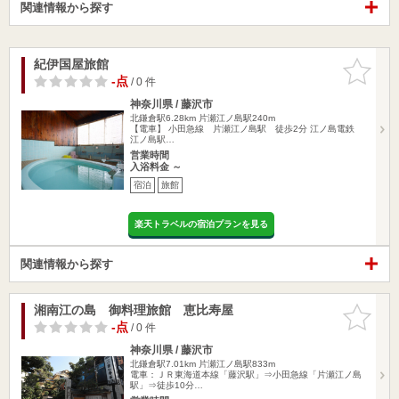
関連情報から探す
紀伊国屋旅館
お気に入
りに追加
-点
/ 0 件
神奈川県 / 藤沢市
北鎌倉駅6.28km
片瀬江ノ島駅240m
【電車】 小田急線 片瀬江ノ島駅 徒歩2分 江ノ島電鉄
江ノ島駅…
営業時間
入浴料金 ～
宿泊
旅館
楽天トラベルの宿泊プランを見る
関連情報から探す
湘南江の島 御料理旅館 恵比寿屋
お気に入
りに追加
-点
/ 0 件
神奈川県 / 藤沢市
北鎌倉駅7.01km
片瀬江ノ島駅833m
電車：ＪＲ東海道本線「藤沢駅」⇒小田急線「片瀬江ノ島
駅」⇒徒歩10分…