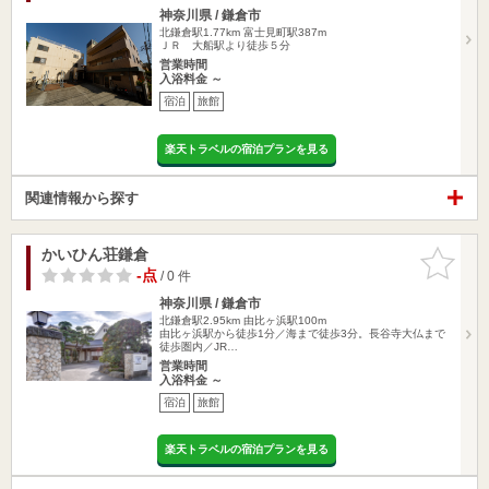
神奈川県 / 鎌倉市
北鎌倉駅1.77km
富士見町駅387m
ＪＲ 大船駅より徒歩５分
営業時間
入浴料金 ～
宿泊
旅館
楽天トラベルの宿泊プランを見る
関連情報から探す
かいひん荘鎌倉
お気に入
りに追加
-点
/ 0 件
神奈川県 / 鎌倉市
北鎌倉駅2.95km
由比ヶ浜駅100m
由比ヶ浜駅から徒歩1分／海まで徒歩3分。長谷寺大仏まで
徒歩圏内／JR…
営業時間
入浴料金 ～
宿泊
旅館
楽天トラベルの宿泊プランを見る