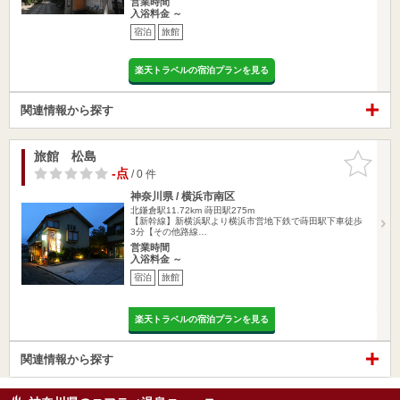
営業時間
入浴料金 ～
宿泊
旅館
楽天トラベルの宿泊プランを見る
関連情報から探す
旅館 松島
お気に入
りに追加
-点
/ 0 件
神奈川県 / 横浜市南区
北鎌倉駅11.72km
蒔田駅275m
【新幹線】新横浜駅より横浜市営地下鉄で蒔田駅下車徒歩
3分【その他路線…
営業時間
入浴料金 ～
宿泊
旅館
楽天トラベルの宿泊プランを見る
関連情報から探す