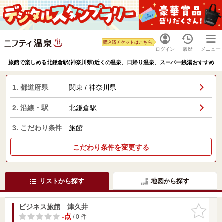
購入済チケットはこちら
ログイン
履歴
メニュー
旅館で楽しめる北鎌倉駅(神奈川県)近くの温泉、日帰り温泉、スーパー銭湯おすすめ
1. 都道府県
関東 / 神奈川県
2. 沿線・駅
北鎌倉駅
3. こだわり条件
旅館
こだわり条件を変更する
リストから探す
地図から探す
ビジネス旅館 津久井
お気に入
りに追加
-点
/ 0 件