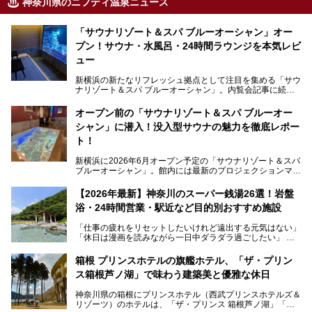
神奈川県のニフティ温泉ニュース
「サウナリゾート＆スパ ブルーオーシャン」オー
プン！サウナ・水風呂・24時間ラウンジを本気レビ
ュー
新横浜の新たなリフレッシュ拠点として注目を集める「サウ
ナリゾート＆スパ ブルーオーシャン」。内覧会記事に続
き、今回は実際に体験してみたリアルな様子をレポートしま
す。サウナや水風呂の気持ちよさはもちろん、リラックスス
オープン前の「サウナリゾート＆スパ ブルーオー
ペースの過ごしやすさまで徹底チェック。新横浜エリアで日
シャン」に潜入！没入型サウナの魅力を徹底レポー
常の疲れをリセットしたい人、ライブやスポーツ観戦遠征組
は必見です。
ト！
新横浜に2026年6月オープン予定の「サウナリゾート＆スパ
ブルーオーシャン」。館内には最新のプロジェクションマッ
ピングが多用され、まるで世界を旅しているかのような圧倒
的な“没入感（イマーシブ）”を体験できます。
【2026年最新】神奈川のスーパー銭湯26選！岩盤
浴・24時間営業・駅近など目的別おすすめ施設
「仕事の疲れをリセットしたいけれど遠出する元気はない」
今回は、そんな大注目の施設に一足先にお邪魔し、その全貌
「休日は漫画を読みながら一日中ダラダラ過ごしたい」
を見学させていただきました！
「子ども連れでも気兼ねなく、家事を忘れてリフレッシュし
たい」
サウナ室の中に咲き誇る桜、魚たちが泳ぐ水風呂、そしてバ
箱根 プリンスホテルの旗艦ホテル、「ザ・プリン
リのビーチを思わせる休憩スペース…。驚きの連続だった館
ス箱根芦ノ湖」で味わう建築美と優雅な休日
そんな「癒やされたい」という願いを叶えてくれるのが、神
内の様子をレポートします！
奈川県のスーパー銭湯。
神奈川県の箱根にプリンスホテル（西武プリンスホテルズ＆
神奈川県には、サウナや岩盤浴、一日中遊べるエンタメ施設
リゾーツ）のホテルは、「ザ・プリンス 箱根芦ノ湖」「芦
など、“非日常”を味わえるスーパー銭湯が数多く揃っていま