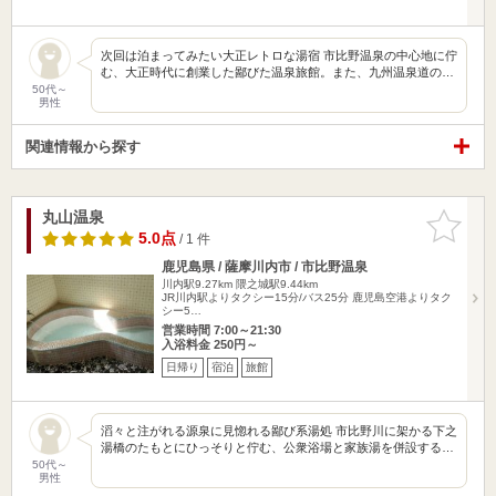
次回は泊まってみたい大正レトロな湯宿 市比野温泉の中心地に佇
む、大正時代に創業した鄙びた温泉旅館。また、九州温泉道の…
50代～
男性
関連情報から探す
丸山温泉
お気に入
りに追加
5.0点
/ 1 件
鹿児島県 / 薩摩川内市 / 市比野温泉
川内駅9.27km
隈之城駅9.44km
JR川内駅よりタクシー15分/バス25分 鹿児島空港よりタク
シー5…
営業時間 7:00～21:30
入浴料金 250円～
日帰り
宿泊
旅館
滔々と注がれる源泉に見惚れる鄙び系湯処 市比野川に架かる下之
湯橋のたもとにひっそりと佇む、公衆浴場と家族湯を併設する…
50代～
男性