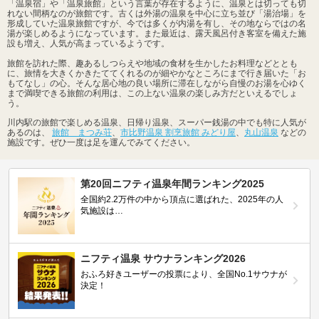
「温泉宿」や「温泉旅館」という言葉が存在するように、温泉とは切っても切
れない間柄なのが旅館です。古くは外湯の温泉を中心に立ち並び「湯治場」を
形成していた温泉旅館ですが、今では多くが内湯を有し、その地ならではの名
湯が楽しめるようになっています。また最近は、露天風呂付き客室を備えた施
設も増え、人気が高まっているようです。
旅館を訪れた際、趣あるしつらえや地域の食材を生かしたお料理などととも
に、旅情を大きくかきたててくれるのが細やかなところにまで行き届いた「お
もてなし」の心。そんな居心地の良い場所に滞在しながら自慢のお湯を心ゆく
まで満喫できる旅館の利用は、この上ない温泉の楽しみ方だといえるでしょ
う。
川内駅の旅館で楽しめる温泉、日帰り温泉、スーパー銭湯の中でも特に人気が
あるのは、
旅館 まつみ荘
、
市比野温泉 割烹旅館 みどり屋
、
丸山温泉
などの
施設です。ぜひ一度は足を運んでみてください。
第20回ニフティ温泉年間ランキング2025
全国約2.2万件の中から頂点に選ばれた、2025年の人
気施設は…
ニフティ温泉 サウナランキング2026
おふろ好きユーザーの投票により、全国No.1サウナが
決定！