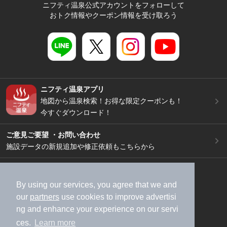
ニフティ温泉公式アカウントをフォローして
おトク情報やクーポン情報を受け取ろう
ニフティ温泉アプリ
地図から温泉検索！お得な限定クーポンも！
今すぐダウンロード！
ご意見ご要望 ・お問い合わせ
施設データの新規追加や修正依頼もこちらから
スマートフォン
/
PC
加盟店募集（資料請求）
広告出稿のご案内
By using our services, you agree that we and
our
partners
use cookies to improve advertisi
利用規約
ライフスタイルMEMBERS+規約
ng and enhance your experience on our servi
特定商取引法に基づく表記
ヘルプ
採用情報
ces.
Learn more
運営会社
個人情報保護ポリシー