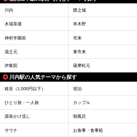
川内
隈之城
木場茶屋
串木野
神村学園前
市来
湯之元
東市来
伊集院
薩摩松元
川内駅の人気テーマから探す
格安（1,000円以下）
宿泊
ひとり旅・一人旅
カップル
源泉かけ流し
朝風呂
サウナ
お食事・食事処