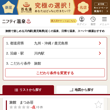
購入済チケットはこちら
ログイン
履歴
メニュー
旅館で楽しめる川内駅(鹿児島県)近くの温泉、日帰り温泉、スーパー銭湯おすすめ
1. 都道府県
九州・沖縄 / 鹿児島県
2. 沿線・駅
川内駅
3. こだわり条件
旅館
こだわり条件を変更する
リストから探す
地図から探す
旅館 まつみ荘
お気に入
りに追加
-点
/ 0 件