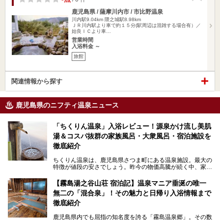
鹿児島県 / 薩摩川内市 / 市比野温泉
川内駅9.04km
隈之城駅8.98km
ＪＲ川内駅より車で約１５分(駅周辺は混雑する場合有）／
始良ＩＣより車…
営業時間
入浴料金 ～
旅館
関連情報から探す
鹿児島県のニフティ温泉ニュース
「ちくりん温泉」入浴レビュー！源泉かけ流し美肌
湯＆コスパ抜群の家族風呂・大衆風呂・宿泊施設を
徹底紹介
ちくりん温泉は、鹿児島県さつま町にある温泉施設。最大の
特徴が値段の安さでしょう。昨今の物価高騰が続く中、家族
風呂1室1時間900円・大衆風呂大人1人300円、宿泊大人1人
4,000円～、と驚くべき価格を維持。
【霧島湯之谷山荘 宿泊記】温泉マニア垂涎の唯一
無二の「混合泉」！その魅力と日帰り入浴情報まで
さらに、源泉100％かけ流しのツルツル美肌湯を堪能できる
点にも注目すべき。30年以上全国の温泉を巡った筆者の経
徹底紹介
験上、穴場中の穴場と言っても決して過言ではありません。
鹿児島県内でも屈指の知名度を誇る「霧島温泉郷」。その数