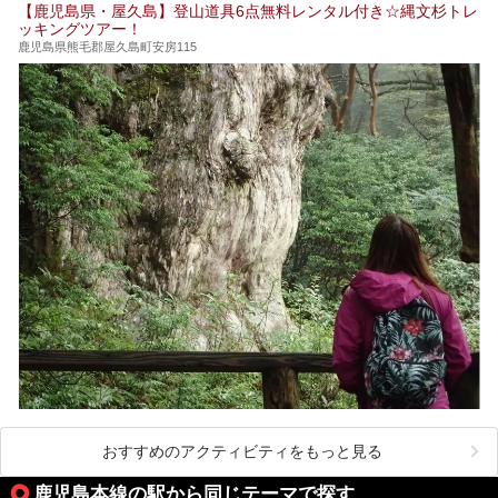
【鹿児島県・屋久島】登山道具6点無料レンタル付き☆縄文杉トレ
乗り込みましたが、今回もオープン前日から初日にかけて現
ッキングツアー！
地訪問。リニューアルした浴室・最新情報を中心に、以前と
の相違点や注意事項などを詳細レビューします。
鹿児島県熊毛郡屋久島町安房115
おすすめのアクティビティをもっと見る
鹿児島本線の駅から同じテーマで探す