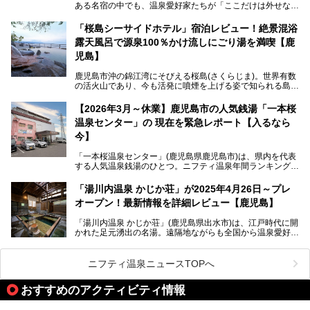
今回は「ちくりん温泉」の家族風呂・大衆風呂・宿泊施設に
ある名宿の中でも、温泉愛好家たちが「ここだけは外せな
ついて、徹底レビューします！
い」と熱い視線を送るのが「霧島湯之谷山荘（以下：湯之谷
山荘）」です。
「桜島シーサイドホテル」宿泊レビュー！絶景混浴
露天風呂で源泉100％かけ流しにごり湯を満喫【鹿
最大の魅力は、ここでしか体験できない絶妙なバランスの
「自噴混合泉」。今回は、その極上の湯を心ゆくまで堪能す
児島】
べく宿泊し、実際に感じたお湯のちからと宿の魅力を詳しく
レポートします。
鹿児島市沖の錦江湾にそびえる桜島(さくらじま)。世界有数
の活火山であり、今も活発に噴煙を上げる姿で知られる島で
また、気軽に立ち寄りたい方のための「日帰り入浴情報」も
す。「桜島シーサイドホテル」は桜島の南端付近に佇むリゾ
併せて解説。温泉マニアをも唸らせる“生きたお湯”の正体に
ートホテル。最大の魅力が、錦江湾に面した絶景混浴露天風
【2026年3月～休業】鹿児島市の人気銭湯「一本桜
迫ります。
呂でしょう。源泉100％かけ流しのにごり湯は、多くの温泉
温泉センター」の 現在を緊急レポート【入るなら
ファンを魅了する存在です。
今】
今回筆者自ら宿泊。桜島シーサイドホテルの“温泉”はじめ、
食事やアクセスなど詳細レビューします。
「一本桜温泉センター」(鹿児島県鹿児島市)は、県内を代表
する人気温泉銭湯のひとつ。ニフティ温泉年間ランキング2
025では、鹿児島県総合第4位を獲得。年中無休かつ24時間
営業なので、就寝前の入浴や寝起き一番の朝湯など利便性が
「湯川内温泉 かじか荘」が2025年4月26日～プレ
抜群！ 多くの常連客やファンでいつも賑わっています。し
オープン！最新情報を詳細レビュー【鹿児島】
かし建物の老朽化に伴い、2026年2月28日24時をもって休
業。現在の施設を取り壊し・同じ場所に新築するため、再開
「湯川内温泉 かじか荘」(鹿児島県出水市)は、江戸時代に開
は約2年後を予定しています。
かれた足元湧出の名湯。遠隔地ながらも全国から温泉愛好家
が訪れ、温泉ファンなら一度は入ってみたい憧れの温泉とも
今回は2025年の年末に訪問・現地体験し、一本桜温泉セン
いえる存在です。2023年にいったん閉館しましたが、その
ターの“現在”を緊急レポートします！
後経営が変わり、復旧作業を実施。2025年4月26日に日帰
ニフティ温泉ニュースTOPへ
り入浴施設としてプレオープンしました。
おすすめのアクティビティ情報
筆者自身、閉館中もボランティア作業や取材等で数回現地へ