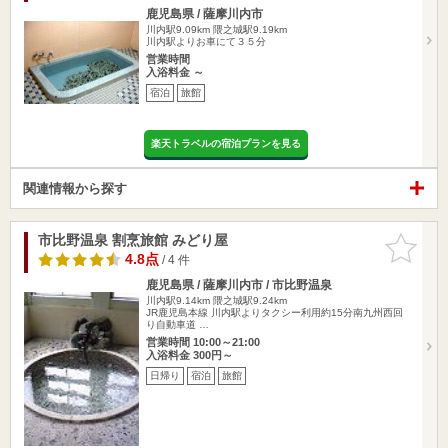
鹿児島県 / 薩摩川内市
川内駅9.09km
隈之城駅9.19km
川内駅よりお車にて３５分
営業時間
入浴料金 ～
宿泊
旅館
楽天トラベルの宿泊プランを見る
関連情報から探す
市比野温泉 割烹旅館 みどり屋
お気に入
りに追加
4.8点
/ 4 件
鹿児島県 / 薩摩川内市 / 市比野温泉
川内駅9.14km
隈之城駅9.24km
JR鹿児島本線 川内駅よりタクシー利用約15分南九州西回
り自動車道 …
営業時間 10:00～21:00
入浴料金 300円～
日帰り
宿泊
旅館