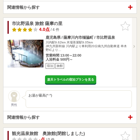
関連情報から探す
市比野温泉 旅館 薩摩の里
お気に入
りに追加
4.0点
/ 4 件
鹿児島県 / 薩摩川内市樋脇町 / 市比野温泉
川内駅9.62km
木場茶屋駅9.05km
JR九州新幹線 川内駅より車利用20分南九州自動車道 串木
野ICより…
営業時間 13:00～22:00
入浴料金 500円～
宿泊
旅館
楽天トラベルの宿泊プランを見る
お湯が最高(^ ^)
男性
関連情報から探す
観光温泉旅館 奥旅館(閉館しました)
お気に入
りに追加
-点
/ 0 件