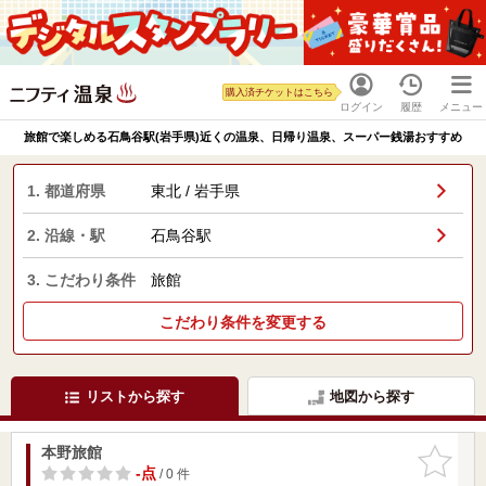
購入済チケットはこちら
ログイン
履歴
メニュー
旅館で楽しめる石鳥谷駅(岩手県)近くの温泉、日帰り温泉、スーパー銭湯おすすめ
1. 都道府県
東北 / 岩手県
2. 沿線・駅
石鳥谷駅
3. こだわり条件
旅館
こだわり条件を変更する
リストから探す
地図から探す
本野旅館
お気に入
りに追加
-点
/ 0 件