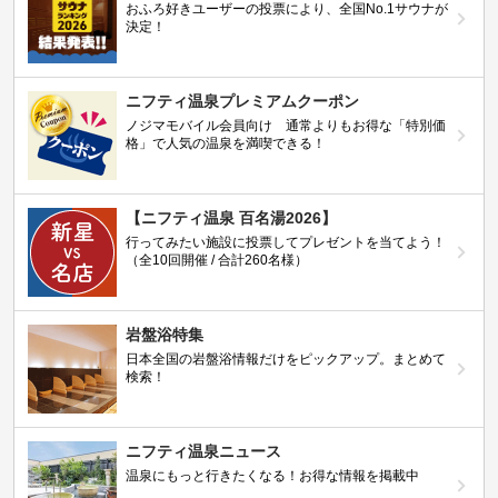
おふろ好きユーザーの投票により、全国No.1サウナが
決定！
ニフティ温泉プレミアムクーポン
ノジマモバイル会員向け 通常よりもお得な「特別価
格」で人気の温泉を満喫できる！
【ニフティ温泉 百名湯2026】
行ってみたい施設に投票してプレゼントを当てよう！
（全10回開催 / 合計260名様）
岩盤浴特集
日本全国の岩盤浴情報だけをピックアップ。まとめて
検索！
ニフティ温泉ニュース
温泉にもっと行きたくなる！お得な情報を掲載中