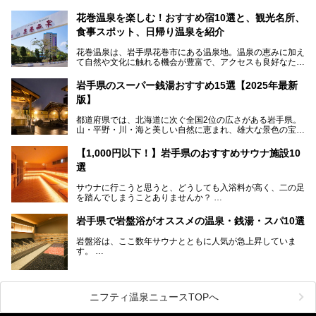
創業45周年。この冬はアプレスキー（フランス語で"スキー
の後"）の充実をはかり、テーマをSNOW（雪）＋NOVA
花巻温泉を楽しむ！おすすめ宿10選と、観光名所、
（新星）で「SNØVA（スノーヴァ）」としました！
食事スポット、日帰り温泉を紹介
スキーやスノボはもちろんのこと、スキーをしない人でも満
花巻温泉は、岩手県花巻市にある温泉地。温泉の恵みに加え
喫できるパウダースノーの雫石。というわけで、「雫石プリ
て自然や文化に触れる機会が豊富で、アクセスも良好なた
ンスホテル」にお出かけして楽しめるアクティビティや温泉
め、遠くに住んでいる方でも気軽に足を運べます。
をたっぷりレポートしちゃいます。
岩手県のスーパー銭湯おすすめ15選【2025年最新
この記事では、花巻温泉の魅力、おすすめの宿・注目すべき
───
版】
観光スポット・味わい深い食事処・気軽に立ち寄れる日帰り
提供元：株式会社西武・プリンスホテルズワールドワイド
温泉を順に紹介します。
【PR】
都道府県では、北海道に次ぐ全国2位の広さがある岩手県。
この記事は雫石プリンスホテルのPR記事です。
山・平野・川・海と美しい自然に恵まれ、雄大な景色の宝庫
花巻温泉での日常を忘れられる特別な体験を通じて、いつも
と言えます。山の幸・海の幸も豊富で、盛岡冷麺や前沢牛、
と違う思い出深い温泉旅行を満喫しましょう。
三陸の魚介類などの岩手グルメは全国に知られていますね。
【1,000円以下！】岩手県のおすすめサウナ施設10
大自然に囲まれた岩手県には、温泉が多く湧き出していま
選
す。今回は、岩手県でおすすめのスーパー銭湯をご紹介しま
す。
サウナに行こうと思うと、どうしても入浴料が高く、二の足
を踏んでしまうことありませんか？
そこで値段を抑えた格安でお風呂とサウナを満喫できる充実
岩手県で岩盤浴がオススメの温泉・銭湯・スパ10選
の施設を紹介します！
岩盤浴は、ここ数年サウナとともに人気が急上昇していま
サクッと、月何回もサウナを楽しみたい人にとってはピッタ
す。
リの場所ばかりなんですよ。
美容のほか、身体の疲れを取ったり心地よさを感じられたり
など、おすすめできるポイントばかりです。
この記事では岩手県にある1,000円以下のおすすめサウナ施
今回は、岩手県でおすすめの温泉、銭湯、スパにある岩盤浴
設を紹介していきます。
を紹介します！
ニフティ温泉ニュースTOPへ
温度も低めなので、暑いのが苦手な人でも大満足な施設です
よ。