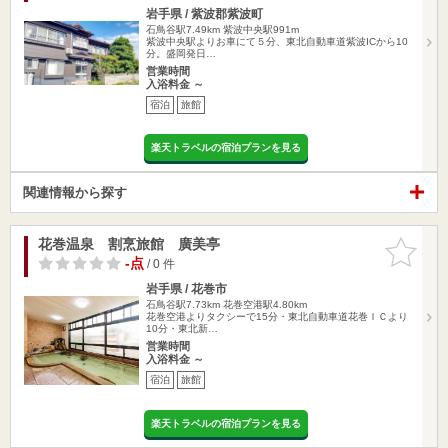
岩手県 / 紫波郡紫波町
石鳥谷駅7.49km
紫波中央駅991m
紫波中央駅よりお車にて５分、東北自動車道紫波ICから10
分。盛岡発日…
営業時間
入浴料金 ～
宿泊
旅館
楽天トラベルの宿泊プランを見る
関連情報から探す
花巻温泉 割烹旅館 廣美亭
お気に入
りに追加
-点
/ 0 件
岩手県 / 花巻市
石鳥谷駅7.73km
花巻空港駅4.80km
花巻空港よりタクシーで15分・東北自動車道花巻ＩＣより
10分・東北新…
営業時間
入浴料金 ～
宿泊
旅館
楽天トラベルの宿泊プランを見る