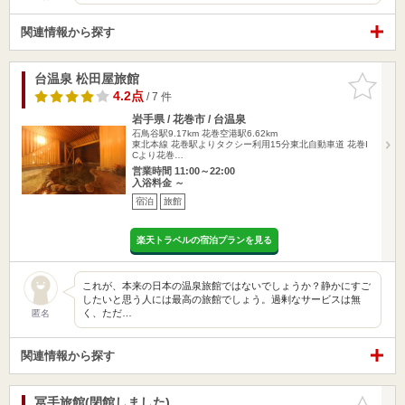
関連情報から探す
台温泉 松田屋旅館
お気に入
りに追加
4.2点
/ 7 件
岩手県 / 花巻市 / 台温泉
石鳥谷駅9.17km
花巻空港駅6.62km
東北本線 花巻駅よりタクシー利用15分東北自動車道 花巻I
Cより花巻…
営業時間 11:00～22:00
入浴料金 ～
宿泊
旅館
楽天トラベルの宿泊プランを見る
これが、本来の日本の温泉旅館ではないでしょうか？静かにすご
したいと思う人には最高の旅館でしょう。過剰なサービスは無
く、ただ…
匿名
関連情報から探す
冨手旅館(閉館しました)
お気に入