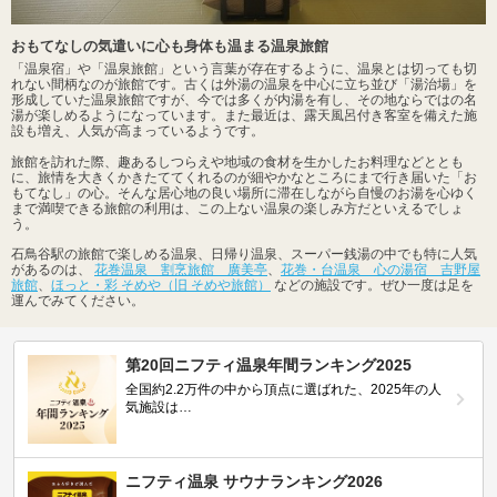
おもてなしの気遣いに心も身体も温まる温泉旅館
「温泉宿」や「温泉旅館」という言葉が存在するように、温泉とは切っても切
れない間柄なのが旅館です。古くは外湯の温泉を中心に立ち並び「湯治場」を
形成していた温泉旅館ですが、今では多くが内湯を有し、その地ならではの名
湯が楽しめるようになっています。また最近は、露天風呂付き客室を備えた施
設も増え、人気が高まっているようです。
旅館を訪れた際、趣あるしつらえや地域の食材を生かしたお料理などととも
に、旅情を大きくかきたててくれるのが細やかなところにまで行き届いた「お
もてなし」の心。そんな居心地の良い場所に滞在しながら自慢のお湯を心ゆく
まで満喫できる旅館の利用は、この上ない温泉の楽しみ方だといえるでしょ
う。
石鳥谷駅の旅館で楽しめる温泉、日帰り温泉、スーパー銭湯の中でも特に人気
があるのは、
花巻温泉 割烹旅館 廣美亭
、
花巻・台温泉 心の湯宿 吉野屋
旅館
、
ほっと・彩 そめや（旧 そめや旅館）
などの施設です。ぜひ一度は足を
運んでみてください。
第20回ニフティ温泉年間ランキング2025
全国約2.2万件の中から頂点に選ばれた、2025年の人
気施設は…
ニフティ温泉 サウナランキング2026