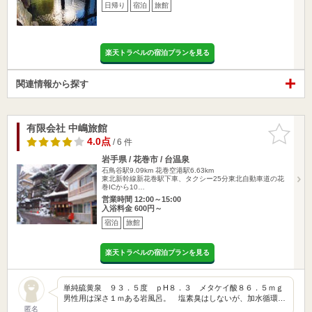
日帰り
宿泊
旅館
楽天トラベルの宿泊プランを見る
関連情報から探す
有限会社 中嶋旅館
お気に入
りに追加
4.0点
/ 6 件
岩手県 / 花巻市 / 台温泉
石鳥谷駅9.09km
花巻空港駅6.63km
東北新幹線新花巻駅下車、タクシー25分東北自動車道の花
巻ICから10…
営業時間 12:00～15:00
入浴料金 600円～
宿泊
旅館
楽天トラベルの宿泊プランを見る
単純硫黄泉 ９３．５度 ｐH８．３ メタケイ酸８６．５ｍｇ
男性用は深さ１ｍある岩風呂。 塩素臭はしないが、加水循環…
匿名