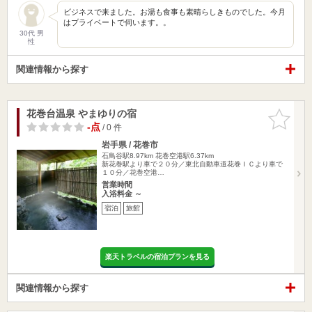
ビジネスで来ました。お湯も食事も素晴らしきものでした。今月
はプライベートで伺います。。
30代 男
性
関連情報から探す
花巻台温泉 やまゆりの宿
お気に入
りに追加
-点
/ 0 件
岩手県 / 花巻市
石鳥谷駅8.97km
花巻空港駅6.37km
新花巻駅より車で２０分／東北自動車道花巻ＩＣより車で
１０分／花巻空港…
営業時間
入浴料金 ～
宿泊
旅館
楽天トラベルの宿泊プランを見る
関連情報から探す