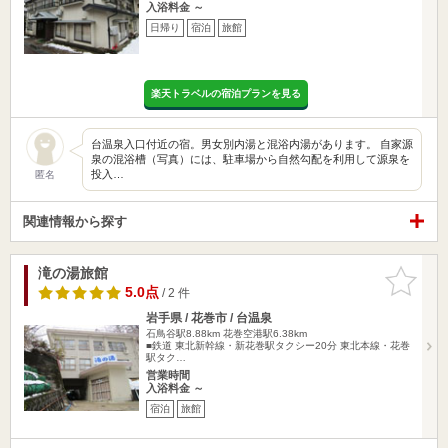
入浴料金 ～
日帰り
宿泊
旅館
楽天トラベルの宿泊プランを見る
台温泉入口付近の宿。男女別内湯と混浴内湯があります。 自家源
泉の混浴槽（写真）には、駐車場から自然勾配を利用して源泉を
投入…
匿名
関連情報から探す
滝の湯旅館
お気に入
りに追加
5.0点
/ 2 件
岩手県 / 花巻市 / 台温泉
石鳥谷駅8.88km
花巻空港駅6.38km
■鉄道 東北新幹線・新花巻駅タクシー20分 東北本線・花巻
駅タク…
営業時間
入浴料金 ～
宿泊
旅館