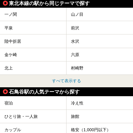
東北本線の駅から同じテーマで探す
一ノ関
山ノ目
平泉
前沢
陸中折居
水沢
金ケ崎
六原
北上
村崎野
すべて表示する
石鳥谷駅の人気テーマから探す
宿泊
冷え性
ひとり旅・一人旅
旅館
カップル
格安（1,000円以下）