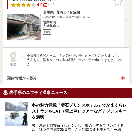
りに追加
4.0点
/ 3 件
岩手県 / 花巻市 / 台温泉
石鳥谷駅9.09km
花巻空港駅6.56km
営業時間
入浴料金 ～
旅館
小雪舞う玄関わきに「台温泉発見の地」の立て札がありました。
先客あり。浴室が一つで基本混浴ですが、待つ事にしました。 小
さ…
匿名
関連情報から探す
岩手県のニフティ温泉ニュース
冬の魅力満載「雫石プリンスホテル」でかまくらレ
ストランやCAT（雪上車）ツアーなどアプレスキー
を満喫
岩手県岩手郡雫石（しずくいし）町の「雫石プリンスホテ
ル」は今年で創業35周年。さらに隣接する雫石スキー場は