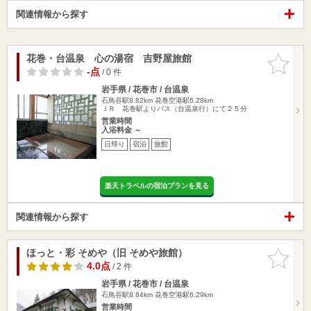
関連情報から探す
花巻・台温泉 心の湯宿 吉野屋旅館
お気に入
りに追加
-点
/ 0 件
岩手県 / 花巻市 / 台温泉
石鳥谷駅8.82km
花巻空港駅6.28km
ＪＲ 花巻駅よりバス（台温泉行）にて２５分
営業時間
入浴料金 ～
日帰り
宿泊
旅館
楽天トラベルの宿泊プランを見る
関連情報から探す
ほっと・彩 そめや（旧 そめや旅館）
お気に入
りに追加
4.0点
/ 2 件
岩手県 / 花巻市 / 台温泉
石鳥谷駅8.84km
花巻空港駅6.29km
営業時間