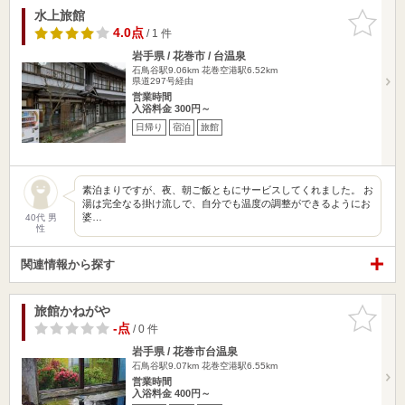
水上旅館
お気に入
りに追加
4.0点
/ 1 件
岩手県 / 花巻市 / 台温泉
石鳥谷駅9.06km
花巻空港駅6.52km
県道297号経由
営業時間
入浴料金 300円～
日帰り
宿泊
旅館
素泊まりですが、夜、朝ご飯ともにサービスしてくれました。 お
湯は完全なる掛け流しで、自分でも温度の調整ができるようにお
婆…
40代 男
性
関連情報から探す
旅館かねがや
お気に入
りに追加
-点
/ 0 件
岩手県 / 花巻市台温泉
石鳥谷駅9.07km
花巻空港駅6.55km
営業時間
入浴料金 400円～