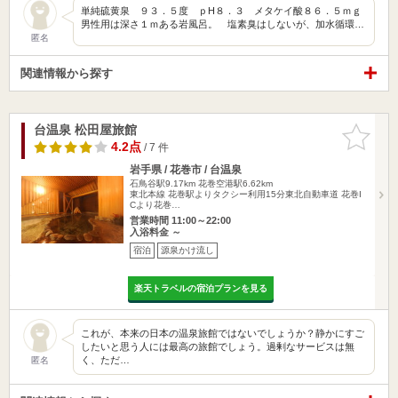
単純硫黄泉 ９３．５度 ｐH８．３ メタケイ酸８６．５ｍｇ
男性用は深さ１ｍある岩風呂。 塩素臭はしないが、加水循環…
匿名
関連情報から探す
台温泉 松田屋旅館
お気に入
りに追加
4.2点
/ 7 件
岩手県 / 花巻市 / 台温泉
石鳥谷駅9.17km
花巻空港駅6.62km
東北本線 花巻駅よりタクシー利用15分東北自動車道 花巻I
Cより花巻…
営業時間 11:00～22:00
入浴料金 ～
宿泊
源泉かけ流し
楽天トラベルの宿泊プランを見る
これが、本来の日本の温泉旅館ではないでしょうか？静かにすご
したいと思う人には最高の旅館でしょう。過剰なサービスは無
く、ただ…
匿名