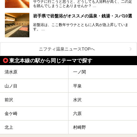
サウナに行こうと思うと、どうしても入浴料が高く、二の足
を踏んでしまうことありませんか？
そこで値段を抑えた格安でお風呂とサウナを満喫できる充実
岩手県で岩盤浴がオススメの温泉・銭湯・スパ10選
の施設を紹介します！
岩盤浴は、ここ数年サウナとともに人気が急上昇していま
サクッと、月何回もサウナを楽しみたい人にとってはピッタ
す。
リの場所ばかりなんですよ。
美容のほか、身体の疲れを取ったり心地よさを感じられたり
など、おすすめできるポイントばかりです。
この記事では岩手県にある1,000円以下のおすすめサウナ施
今回は、岩手県でおすすめの温泉、銭湯、スパにある岩盤浴
設を紹介していきます。
を紹介します！
ニフティ温泉ニュースTOPへ
温度も低めなので、暑いのが苦手な人でも大満足な施設です
よ。
東北本線の駅から同じテーマで探す
清水原
一ノ関
山ノ目
平泉
前沢
水沢
金ケ崎
六原
北上
村崎野