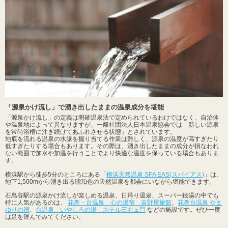
「源泉かけ流し」で湧き出したままの温泉成分を堪能
「源泉かけ流し」の定義は明確温泉法で定められているわけではなく、自治体
や温泉地によって異なりますが、一般社団法人日本温泉協会では「新しい源泉
を常時浴槽に注ぎ続けてあふれさせる状態」とされています。
地底を流れる温泉の水脈を掘り当てる作業は難しく、源泉の温度が高すぎたり
低すぎたりする場合もあります。その際は、湧き出したままの成分が損なわれ
ない範囲で加水や加温を行うことでより快適な温度を保っている場合もありま
す。
横浜駅から徒歩5分のところにある「
横浜天然温泉 SPA EAS(スパイアス)
」は、
地下1,500mから湧き出る琥珀色の天然温泉を都会にいながら堪能できます。
石鳥谷駅の源泉かけ流しが楽しめる温泉、日帰り温泉、スーパー銭湯の中でも
特に人気があるのは、
花巻・台温泉 心の湯宿 吉野屋旅館
、
花巻台温泉 やま
ゆりの宿
、
台温泉 いやしろの湯 ホテル三右ェ門
などの施設です。ぜひ一度
は足を運んでみてください。