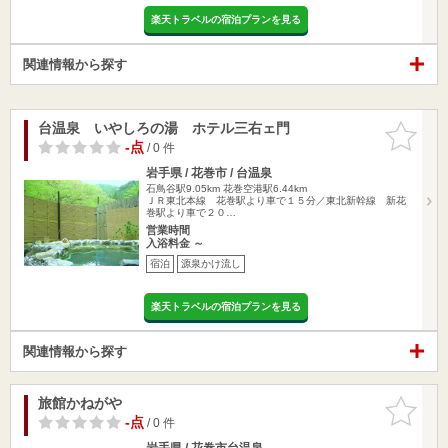
楽天トラベルの宿泊プランを見る
関連情報から探す
台温泉 いやしろの湯 ホテル三右ェ門
お気に入
りに追加
-点
/ 0 件
岩手県 / 花巻市 / 台温泉
石鳥谷駅9.05km
花巻空港駅6.44km
ＪＲ東北本線 花巻駅より車で１５分／東北新幹線 新花
巻駅より車で２０…
営業時間
入浴料金 ～
宿泊
源泉かけ流し
楽天トラベルの宿泊プランを見る
関連情報から探す
旅館かねがや
お気に入
りに追加
-点
/ 0 件
岩手県 / 花巻市台温泉