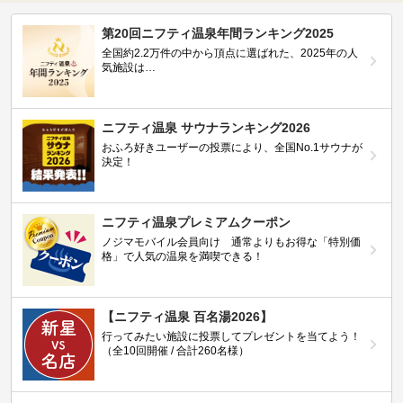
第20回ニフティ温泉年間ランキング2025
全国約2.2万件の中から頂点に選ばれた、2025年の人
気施設は…
ニフティ温泉 サウナランキング2026
おふろ好きユーザーの投票により、全国No.1サウナが
決定！
ニフティ温泉プレミアムクーポン
ノジマモバイル会員向け 通常よりもお得な「特別価
格」で人気の温泉を満喫できる！
【ニフティ温泉 百名湯2026】
行ってみたい施設に投票してプレゼントを当てよう！
（全10回開催 / 合計260名様）