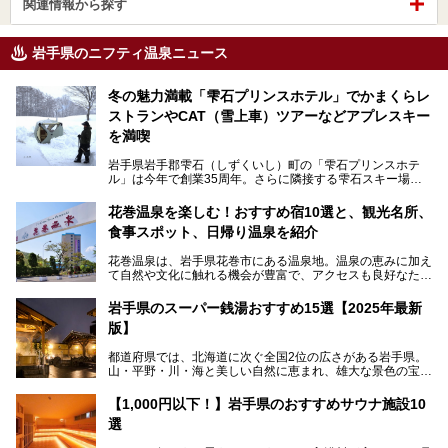
関連情報から探す
岩手県のニフティ温泉ニュース
冬の魅力満載「雫石プリンスホテル」でかまくらレ
ストランやCAT（雪上車）ツアーなどアプレスキー
を満喫
岩手県岩手郡雫石（しずくいし）町の「雫石プリンスホテ
ル」は今年で創業35周年。さらに隣接する雫石スキー場は
創業45周年。この冬はアプレスキー（フランス語で"スキー
の後"）の充実をはかり、テーマをSNOW（雪）＋NOVA
花巻温泉を楽しむ！おすすめ宿10選と、観光名所、
（新星）で「SNØVA（スノーヴァ）」としました！
食事スポット、日帰り温泉を紹介
スキーやスノボはもちろんのこと、スキーをしない人でも満
花巻温泉は、岩手県花巻市にある温泉地。温泉の恵みに加え
喫できるパウダースノーの雫石。というわけで、「雫石プリ
て自然や文化に触れる機会が豊富で、アクセスも良好なた
ンスホテル」にお出かけして楽しめるアクティビティや温泉
め、遠くに住んでいる方でも気軽に足を運べます。
をたっぷりレポートしちゃいます。
岩手県のスーパー銭湯おすすめ15選【2025年最新
この記事では、花巻温泉の魅力、おすすめの宿・注目すべき
───
版】
観光スポット・味わい深い食事処・気軽に立ち寄れる日帰り
提供元：株式会社西武・プリンスホテルズワールドワイド
温泉を順に紹介します。
【PR】
都道府県では、北海道に次ぐ全国2位の広さがある岩手県。
この記事は雫石プリンスホテルのPR記事です。
山・平野・川・海と美しい自然に恵まれ、雄大な景色の宝庫
花巻温泉での日常を忘れられる特別な体験を通じて、いつも
と言えます。山の幸・海の幸も豊富で、盛岡冷麺や前沢牛、
と違う思い出深い温泉旅行を満喫しましょう。
三陸の魚介類などの岩手グルメは全国に知られていますね。
【1,000円以下！】岩手県のおすすめサウナ施設10
大自然に囲まれた岩手県には、温泉が多く湧き出していま
選
す。今回は、岩手県でおすすめのスーパー銭湯をご紹介しま
す。