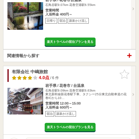
石鳥谷駅9.07km
花巻空港駅6.55km
営業時間
入浴料金 400円～
日帰り
宿泊
源泉かけ流し
楽天トラベルの宿泊プランを見る
関連情報から探す
有限会社 中嶋旅館
お気に入
りに追加
4.0点
/ 6 件
岩手県 / 花巻市 / 台温泉
石鳥谷駅9.09km
花巻空港駅6.63km
東北新幹線新花巻駅下車、タクシー25分東北自動車道の花
巻ICから10…
営業時間 12:00～15:00
入浴料金 600円～
宿泊
源泉かけ流し
楽天トラベルの宿泊プランを見る