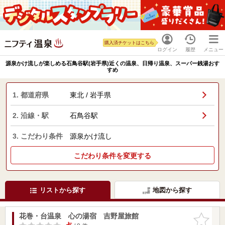
購入済チケットはこちら
ログイン
履歴
メニュー
源泉かけ流しが楽しめる石鳥谷駅(岩手県)近くの温泉、日帰り温泉、スーパー銭湯おす
すめ
1. 都道府県
東北 / 岩手県
2. 沿線・駅
石鳥谷駅
3. こだわり条件
源泉かけ流し
こだわり条件を変更する
リストから探す
地図から探す
花巻・台温泉 心の湯宿 吉野屋旅館
お気に入
りに追加