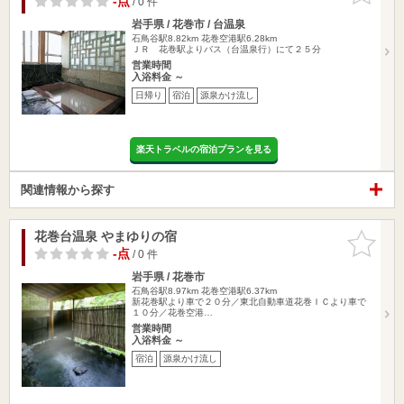
-点
/ 0 件
岩手県 / 花巻市 / 台温泉
石鳥谷駅8.82km
花巻空港駅6.28km
ＪＲ 花巻駅よりバス（台温泉行）にて２５分
営業時間
入浴料金 ～
日帰り
宿泊
源泉かけ流し
楽天トラベルの宿泊プランを見る
関連情報から探す
花巻台温泉 やまゆりの宿
お気に入
りに追加
-点
/ 0 件
岩手県 / 花巻市
石鳥谷駅8.97km
花巻空港駅6.37km
新花巻駅より車で２０分／東北自動車道花巻ＩＣより車で
１０分／花巻空港…
営業時間
入浴料金 ～
宿泊
源泉かけ流し